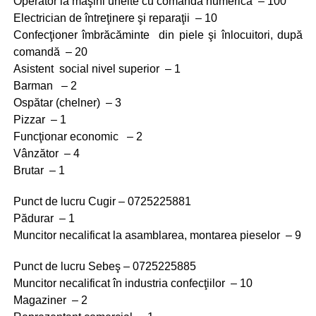
Operator la maşini unelte cu comandă numerică – 100
Electrician de întreţinere şi reparaţii – 10
Confecţioner îmbrăcăminte din piele şi înlocuitori, după
comandă – 20
Asistent social nivel superior – 1
Barman – 2
Ospătar (chelner) – 3
Pizzar – 1
Funcţionar economic – 2
Vânzător – 4
Brutar – 1
Punct de lucru Cugir – 0725225881
Pădurar – 1
Muncitor necalificat la asamblarea, montarea pieselor – 9
Punct de lucru Sebeş – 0725225885
Muncitor necalificat în industria confecţiilor – 10
Magaziner – 2