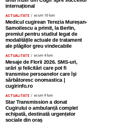
unui frizer din Cugir spre succesul
internațional
acum 10 luni
ACTUALITATE
Medicul cugirean Terezia Mureșan-
Samoilescu a primit, la Berlin,
premiul pentru studiul legat de
modalitățile actuale de tratament
ale plăgilor greu vindecabile
acum 4 luni
ACTUALITATE
Mesaje de Florii 2026. SMS-uri,
urări și felicitări care pot fi
transmise persoanelor care îşi
sărbătoresc onomastica |
cugirinfo.ro
acum 9 luni
ACTUALITATE
Star Transmission a donat
Cugirului o ambulanță complet
echipată, destinată urgențelor
sociale din oraș