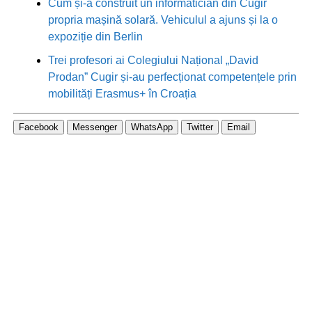
Cum și-a construit un informatician din Cugir
propria mașină solară. Vehiculul a ajuns și la o
expoziție din Berlin
Trei profesori ai Colegiului Național „David
Prodan” Cugir și-au perfecționat competențele prin
mobilități Erasmus+ în Croația
Facebook
Messenger
WhatsApp
Twitter
Email