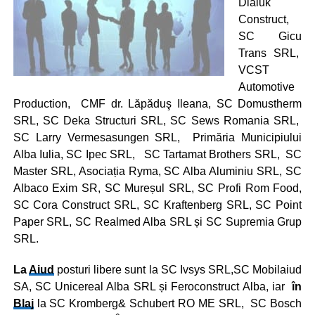
Dialuk
Construct,
SC Gicu
Trans SRL,
VCST
Automotive
Production, CMF dr. Lăpăduş Ileana, SC Domustherm
SRL, SC Deka Structuri SRL, SC Sews Romania SRL,
SC Larry Vermesasungen SRL, Primăria Municipiului
Alba Iulia, SC Ipec SRL, SC Tartamat Brothers SRL, SC
Master SRL, Asociația Ryma, SC Alba Aluminiu SRL, SC
Albaco Exim SR, SC Mureșul SRL, SC Profi Rom Food,
SC Cora Construct SRL, SC Kraftenberg SRL, SC Point
Paper SRL, SC Realmed Alba SRL și SC Supremia Grup
SRL.
La
Aiud
posturi libere sunt la SC Ivsys SRL,SC Mobilaiud
SA, SC Unicereal Alba SRL și Feroconstruct Alba, iar
în
Blaj
la SC Kromberg& Schubert RO ME SRL, SC Bosch