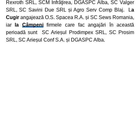
Rexroth SRL, SCM Înfrăţirea, DGASPC Alba, SC Valger
SRL, SC Savini Due SRL și Agro Serv Comp Blaj. L
a
Cugir
angajează O.S. Spacea R.A. și SC Sews Romania,
iar
la
Câmpeni
firmele care fac angajări în această
perioadă sunt SC Arieșul Prodimpex SRL, SC Prosim
SRL, SC Arieșul Conf S.A. și DGASPC Alba.