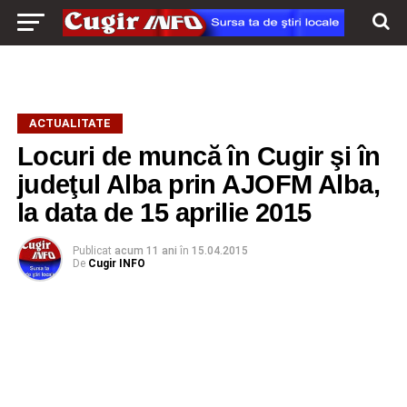
ACTUALITATE
Locuri de muncă în Cugir şi în
judeţul Alba prin AJOFM Alba,
la data de 15 aprilie 2015
Publicat
acum 11 ani
în
15.04.2015
De
Cugir INFO