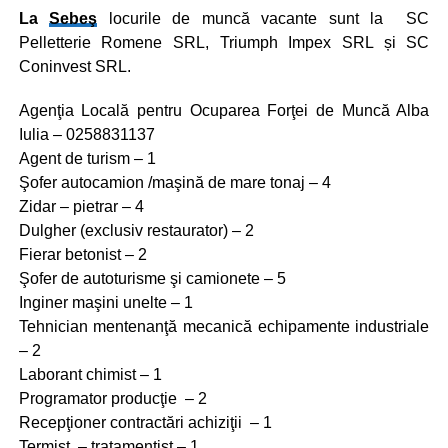
La
Sebeş
locurile de muncă vacante sunt la SC
Pelletterie Romene SRL, Triumph Impex SRL și SC
Coninvest SRL.
Agenţia Locală pentru Ocuparea Forţei de Muncă Alba
Iulia – 0258831137
Agent de turism – 1
Şofer autocamion /maşină de mare tonaj – 4
Zidar – pietrar – 4
Dulgher (exclusiv restaurator) – 2
Fierar betonist – 2
Şofer de autoturisme şi camionete – 5
Inginer maşini unelte – 1
Tehnician mentenanţă mecanică echipamente industriale
– 2
Laborant chimist – 1
Programator producţie – 2
Recepţioner contractări achiziţii – 1
Termist – tratamentist – 1