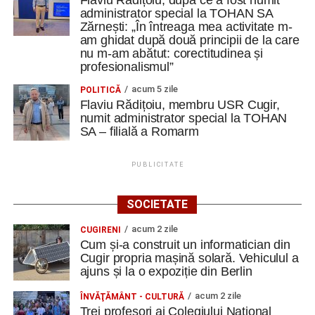
Flaviu Rădițoiu, după ce a fost numit
administrator special la TOHAN SA
Zărnești: „În întreaga mea activitate m-
am ghidat după două principii de la care
nu m-am abătut: corectitudinea și
profesionalismul”
acum 5 zile
POLITICĂ
Flaviu Rădițoiu, membru USR Cugir,
numit administrator special la TOHAN
SA – filială a Romarm
PUBLICITATE
SOCIETATE
acum 2 zile
CUGIRENI
Cum și-a construit un informatician din
Cugir propria mașină solară. Vehiculul a
ajuns și la o expoziție din Berlin
acum 2 zile
ÎNVĂŢĂMÂNT - CULTURĂ
Trei profesori ai Colegiului Național