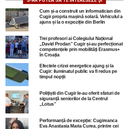
S-AR PUTEA SĂ TE INTERESEZE ȘI
Cum și-a construit un informatician din
Cugir propria mașină solară. Vehiculul a
ajuns și la o expoziție din Berlin
Trei profesori ai Colegiului Național
„David Prodan” Cugir și-au perfecționat
competențele prin mobilități Erasmus+
în Croația
Efectele crizei energetice ajung și la
Cugir: iluminatul public va fi redus pe
timpul nopții
Polițiștii din Cugir le-au oferit sfaturi de
siguranță seniorilor de la Centrul
„Lotus”
Performanță de excepție: Cugireanca
Eva Anastasia Maria Curea, printre cei