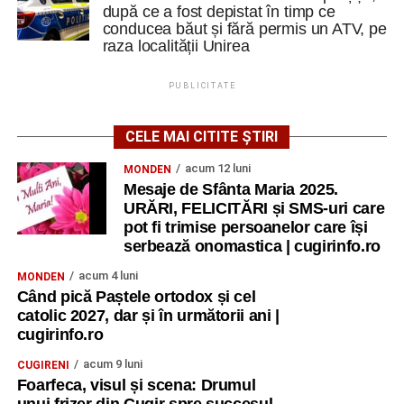
după ce a fost depistat în timp ce
conducea băut și fără permis un ATV, pe
raza localității Unirea
PUBLICITATE
CELE MAI CITITE ȘTIRI
acum 12 luni
MONDEN
Mesaje de Sfânta Maria 2025.
URĂRI, FELICITĂRI și SMS-uri care
pot fi trimise persoanelor care își
serbează onomastica | cugirinfo.ro
acum 4 luni
MONDEN
Când pică Paștele ortodox și cel
catolic 2027, dar și în următorii ani |
cugirinfo.ro
acum 9 luni
CUGIRENI
Foarfeca, visul și scena: Drumul