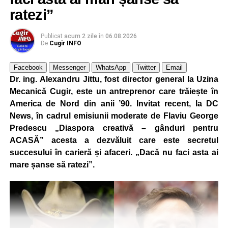
ratezi”
Publicat
acum 2 zile
în
06.08.2026
De
Cugir INFO
Facebook
Messenger
WhatsApp
Twitter
Email
Dr. ing. Alexandru Jittu, fost director general la Uzina
Mecanică Cugir, este un antreprenor care trăiește în
America de Nord din anii ’90. Invitat recent, la DC
News, în cadrul emisiunii moderate de Flaviu George
Predescu „Diaspora creativă – gânduri pentru
ACASĂ” acesta a dezvăluit care este secretul
succesului în carieră și afaceri. „Dacă nu faci asta ai
mare șanse să ratezi”.