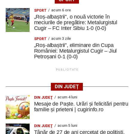
acum 6 ore
SPORT
„Roș-albaștrii”, o nouă victorie în
meciurile de pregătire: Metalurgistul
Cugir – FC Inter Sibiu 1-0 (0-0)
acum 3 zile
SPORT
„Roș-albaștrii”, eliminare din Cupa
României: Metalurgistul Cugir – Jiul
Petroșani 0-1 (0-0)
PUBLICITATE
DIN JUDEȚ
acum 4 luni
DIN JUDEŢ
Mesaje de Paște. Urări și felicitări pentru
familie și prieteni | cugirinfo.ro
acum 5 luni
DIN JUDEŢ
Tânăr de 27 de ani cercetat de polițiști,