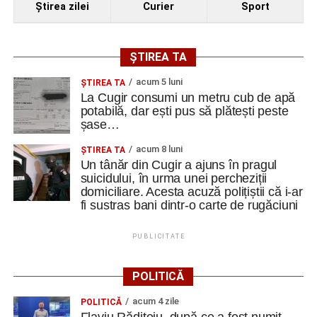
Ştirea zilei
Curier
Sport
ȘTIREA TA
acum 5 luni
ȘTIREA TA
La Cugir consumi un metru cub de apă
potabilă, dar ești pus să plătești peste
șase…
acum 8 luni
ȘTIREA TA
Un tânăr din Cugir a ajuns în pragul
suicidului, în urma unei percheziții
domiciliare. Acesta acuză polițiștii că i-ar
fi sustras bani dintr-o carte de rugăciuni
PUBLICITATE
POLITICĂ
acum 4 zile
POLITICĂ