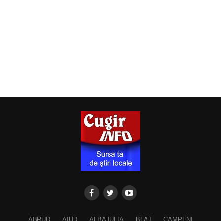
ABRUD
AIUD
ALBA IULIA
BLAJ
CAMPENI