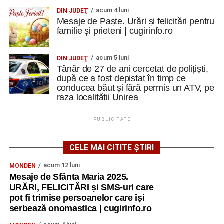
acum 4 luni
DIN JUDEŢ
Mesaje de Paște. Urări și felicitări pentru
familie și prieteni | cugirinfo.ro
acum 5 luni
DIN JUDEŢ
Tânăr de 27 de ani cercetat de polițiști,
după ce a fost depistat în timp ce
conducea băut și fără permis un ATV, pe
raza localității Unirea
PUBLICITATE
CELE MAI CITITE ȘTIRI
acum 12 luni
MONDEN
Mesaje de Sfânta Maria 2025.
URĂRI, FELICITĂRI și SMS-uri care
pot fi trimise persoanelor care își
serbează onomastica | cugirinfo.ro