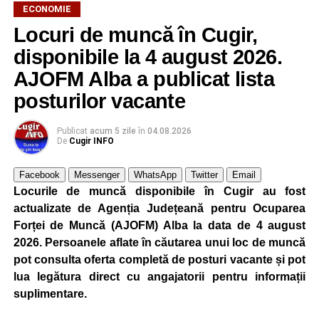
ECONOMIE
Locuri de muncă în Cugir,
disponibile la 4 august 2026.
AJOFM Alba a publicat lista
posturilor vacante
Publicat
acum 5 zile
în
04.08.2026
De
Cugir INFO
Facebook
Messenger
WhatsApp
Twitter
Email
Locurile de muncă disponibile în Cugir au fost
actualizate de Agenția Județeană pentru Ocuparea
Forței de Muncă (AJOFM) Alba la data de 4 august
2026. Persoanele aflate în căutarea unui loc de muncă
pot consulta oferta completă de posturi vacante și pot
lua legătura direct cu angajatorii pentru informații
suplimentare.