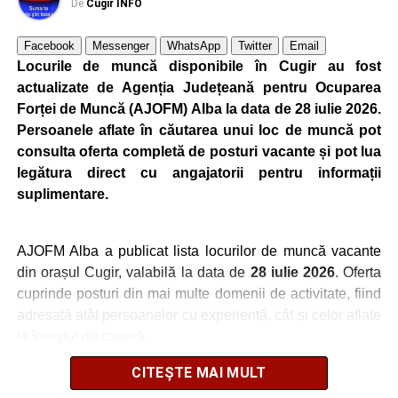
poată solicita detalii despre condițiile de angajare,
De
Cugir INFO
programul de lucru și procesul de recrutare.
Facebook
Messenger
WhatsApp
Twitter
Email
Mai jos puteți consulta lista completă a locurilor de
Locurile de muncă disponibile în Cugir au fost
muncă disponibile în orașul Cugir la data de 4 august
actualizate de Agenția Județeană pentru Ocuparea
2026, precum și datele de contact ale angajatorilor:
Forței de Muncă (AJOFM) Alba la data de 28 iulie 2026.
Persoanele aflate în căutarea unui loc de muncă pot
AGENT
OCUPAŢIA
NR.
NR.
consulta oferta completă de posturi vacante și pot lua
LMV
TELEFON/E-
legătura direct cu angajatorii pentru informații
MAIL
suplimentare.
MRCHIC SRL
AJUTOR BUCATAR
1
0737642989
MRCHIC SRL
PIZZAR
1
0737642989
AJOFM Alba a publicat lista locurilor de muncă vacante
VALYMAR TRUCK
Conducator auto
5
0768931750
din orașul Cugir, valabilă la data de
28 iulie 2026
. Oferta
SRL
transport rutier de
cuprinde posturi din mai multe domenii de activitate, fiind
persoane
adresată atât persoanelor cu experiență, cât și celor aflate
STAR
MANAGER DE COST
10
0258806100
la început de carieră.
TRANSMISSION
PENTRU
SRL
DEZVOLTAREA
CITEȘTE MAI MULT
Cei interesați pot consulta toate locurile de muncă
PROIECTULUI
disponibile accesând platforma oficială ANOFM,