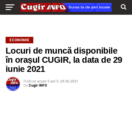
ECONOMIE
Locuri de muncă disponibile
în orașul CUGIR, la data de 29
iunie 2021
Publicat
acum 5 ani
în
29.06.2021
De
Cugir INFO