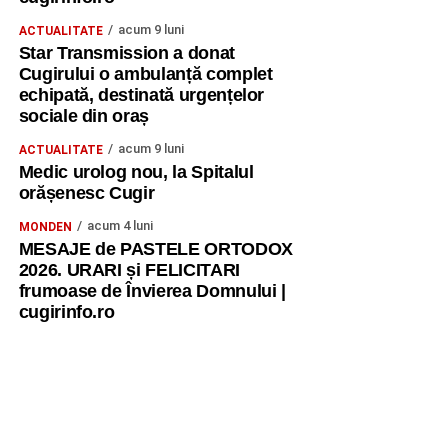
acum 9 luni
ACTUALITATE
Star Transmission a donat
Cugirului o ambulanță complet
echipată, destinată urgențelor
sociale din oraș
acum 9 luni
ACTUALITATE
Medic urolog nou, la Spitalul
orășenesc Cugir
acum 4 luni
MONDEN
MESAJE de PASTELE ORTODOX
2026. URARI și FELICITARI
frumoase de Învierea Domnului |
cugirinfo.ro