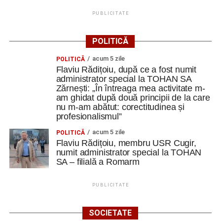
PUBLICITATE
POLITICĂ
acum 5 zile
POLITICĂ
Flaviu Rădițoiu, după ce a fost numit
administrator special la TOHAN SA
Zărnești: „În întreaga mea activitate m-
am ghidat după două principii de la care
nu m-am abătut: corectitudinea și
profesionalismul”
acum 5 zile
POLITICĂ
Flaviu Rădițoiu, membru USR Cugir,
numit administrator special la TOHAN
SA – filială a Romarm
PUBLICITATE
SOCIETATE