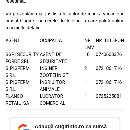
resedinta.
Vă prezentăm mai jos lista locurilor de munca vacante în
orașul Cugir și numerele de telefon la care puteți obține
mai multe detalii:
AGENT
OCUPAŢIA
NR.
NR. TELEFON
LMV
SGPI SECURITY
AGENT DE
10
0740600376
FORCE SRL
SECURITATE
SIPIGFERM
INGINER
2
0721861716
S.R.L.
ZOOTEHNIST
SIPIGFERM
ÎNGRIJITOR
1
0721861716
S.R.L.
ANIMALE
FLANCO
LUCRATOR
1
0725225881
RETAIL SA
COMERCIAL
Adaugă cugirinfo.ro ca sursă