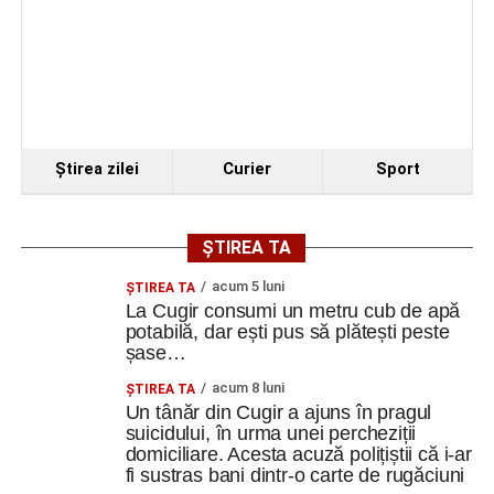
Ştirea zilei
Curier
Sport
ȘTIREA TA
acum 5 luni
ȘTIREA TA
La Cugir consumi un metru cub de apă
potabilă, dar ești pus să plătești peste
șase…
acum 8 luni
ȘTIREA TA
Un tânăr din Cugir a ajuns în pragul
suicidului, în urma unei percheziții
domiciliare. Acesta acuză polițiștii că i-ar
fi sustras bani dintr-o carte de rugăciuni