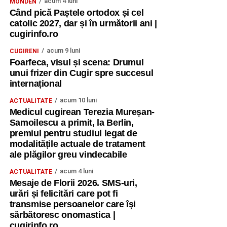
acum 4 luni
MONDEN
Când pică Paștele ortodox și cel
catolic 2027, dar și în următorii ani |
cugirinfo.ro
acum 9 luni
CUGIRENI
Foarfeca, visul și scena: Drumul
unui frizer din Cugir spre succesul
internațional
acum 10 luni
ACTUALITATE
Medicul cugirean Terezia Mureșan-
Samoilescu a primit, la Berlin,
premiul pentru studiul legat de
modalitățile actuale de tratament
ale plăgilor greu vindecabile
acum 4 luni
ACTUALITATE
Mesaje de Florii 2026. SMS-uri,
urări și felicitări care pot fi
transmise persoanelor care îşi
sărbătoresc onomastica |
cugirinfo.ro