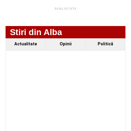
mobilități Erasmus+ în Croația
PUBLICITATE
Facebook
Messenger
WhatsApp
Twitter
Email
Stiri din Alba
Actualitate
Opinii
Politică