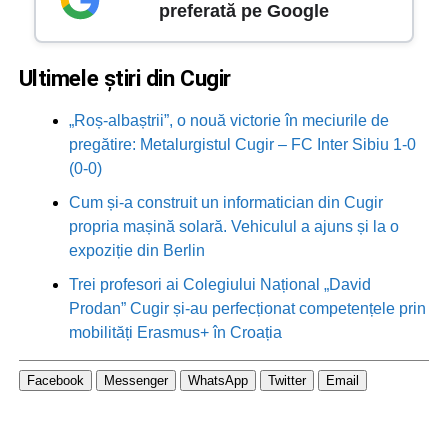
preferată pe Google
Ultimele știri din Cugir
„Roș-albaștrii”, o nouă victorie în meciurile de
pregătire: Metalurgistul Cugir – FC Inter Sibiu 1-0
(0-0)
Cum și-a construit un informatician din Cugir
propria mașină solară. Vehiculul a ajuns și la o
expoziție din Berlin
Trei profesori ai Colegiului Național „David
Prodan” Cugir și-au perfecționat competențele prin
mobilități Erasmus+ în Croația
Facebook
Messenger
WhatsApp
Twitter
Email