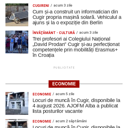
acum 3 zile
CUGIRENI
Cum și-a construit un informatician din
Cugir propria mașină solară. Vehiculul a
ajuns și la o expoziție din Berlin
acum 3 zile
ÎNVĂŢĂMÂNT - CULTURĂ
Trei profesori ai Colegiului Național
„David Prodan” Cugir și-au perfecționat
competențele prin mobilități Erasmus+
în Croația
PUBLICITATE
ECONOMIE
acum 5 zile
ECONOMIE
Locuri de muncă în Cugir, disponibile la
4 august 2026. AJOFM Alba a publicat
lista posturilor vacante
acum 2 săptămâni
ECONOMIE
Locuri de muncă în Cugir, disponibile la