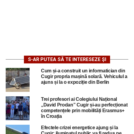
S-AR PUTEA SĂ TE INTERESEZE ȘI
Cum și-a construit un informatician din
Cugir propria mașină solară. Vehiculul a
ajuns și la o expoziție din Berlin
Trei profesori ai Colegiului Național
„David Prodan” Cugir și-au perfecționat
competențele prin mobilități Erasmus+
în Croația
Efectele crizei energetice ajung și la
Cugir: iluminatul public va fi redus pe