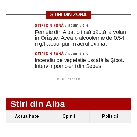
Ultimele știri din Cugir
ȘTIRI DIN ZONĂ
acum 5 zile
ŞTIRI DIN ZONĂ
„Roș-albaștrii”, o nouă victorie în meciurile de
Femeie din Alba, prinsă băută la volan
pregătire: Metalurgistul Cugir – FC Inter Sibiu 1-0
în Orăștie. Avea o alcoolemie de 0,54
(0-0)
mg/l alcool pur în aerul expirat
Cum și-a construit un informatician din Cugir propria
acum 5 zile
ŞTIRI DIN ZONĂ
mașină solară. Vehiculul a ajuns și la o expoziție din
Incendiu de vegetație uscată la Șibot.
Intervin pompierii din Sebeș
Berlin
Trei profesori ai Colegiului Național „David Prodan”
PUBLICITATE
Cugir și-au perfecționat competențele prin
mobilități Erasmus+ în Croația
Stiri din Alba
Facebook
Messenger
WhatsApp
Twitter
Email
Actualitate
Opinii
Politică