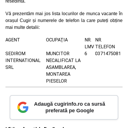
resedinta.
Vă prezentăm mai jos lista locurilor de munca vacante în
orașul Cugir și numerele de telefon la care puteți obține
mai multe detalii:
AGENT
OCUPAŢIA
NR.
NR.
LMV
TELEFON
SEDIROM
MUNCITOR
6
0371475081
INTERNATIONAL
NECALIFICAT LA
SRL
ASAMBLAREA,
MONTAREA
PIESELOR
Adaugă cugirinfo.ro ca sursă
preferată pe Google