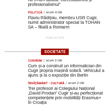
profesionalismul”
acum 4 zile
POLITICĂ
Flaviu Rădițoiu, membru USR Cugir,
numit administrator special la TOHAN
SA – filială a Romarm
PUBLICITATE
SOCIETATE
acum 2 zile
CUGIRENI
Cum și-a construit un informatician din
Cugir propria mașină solară. Vehiculul a
ajuns și la o expoziție din Berlin
acum 2 zile
ÎNVĂŢĂMÂNT - CULTURĂ
Trei profesori ai Colegiului Național
„David Prodan” Cugir și-au perfecționat
competențele prin mobilități Erasmus+
în Croația