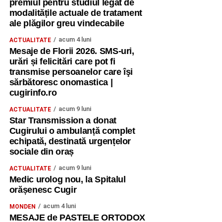
premiul pentru studiul legat de
modalitățile actuale de tratament
ale plăgilor greu vindecabile
acum 4 luni
ACTUALITATE
Mesaje de Florii 2026. SMS-uri,
urări și felicitări care pot fi
transmise persoanelor care îşi
sărbătoresc onomastica |
cugirinfo.ro
acum 9 luni
ACTUALITATE
Star Transmission a donat
Cugirului o ambulanță complet
echipată, destinată urgențelor
sociale din oraș
acum 9 luni
ACTUALITATE
Medic urolog nou, la Spitalul
orășenesc Cugir
acum 4 luni
MONDEN
MESAJE de PASTELE ORTODOX