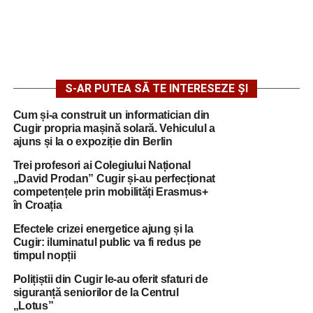
S-AR PUTEA SĂ TE INTERESEZE ȘI
Cum și-a construit un informatician din
Cugir propria mașină solară. Vehiculul a
ajuns și la o expoziție din Berlin
Trei profesori ai Colegiului Național
„David Prodan” Cugir și-au perfecționat
competențele prin mobilități Erasmus+
în Croația
Efectele crizei energetice ajung și la
Cugir: iluminatul public va fi redus pe
timpul nopții
Polițiștii din Cugir le-au oferit sfaturi de
siguranță seniorilor de la Centrul
„Lotus”