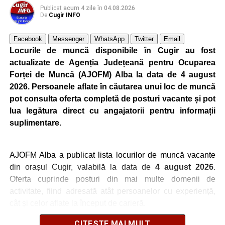
Publicat
acum 4 zile
în
04.08.2026
De
Cugir INFO
Facebook
Messenger
WhatsApp
Twitter
Email
Locurile de muncă disponibile în Cugir au fost
actualizate de Agenția Județeană pentru Ocuparea
Forței de Muncă (AJOFM) Alba la data de 4 august
2026. Persoanele aflate în căutarea unui loc de muncă
pot consulta oferta completă de posturi vacante și pot
lua legătura direct cu angajatorii pentru informații
suplimentare.
AJOFM Alba a publicat lista locurilor de muncă vacante
din orașul Cugir, valabilă la data de
4 august 2026
.
Oferta cuprinde posturi din mai multe domenii de
activitate, fiind adresată atât persoanelor cu experiență,
cât și celor aflate la început de carieră.
CITEȘTE MAI MULT