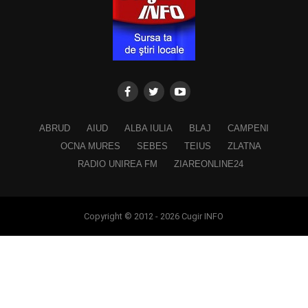
ABRUD
AIUD
ALBA IULIA
BLAJ
CAMPENI
OCNA MURES
SEBES
TEIUS
ZLATNA
RADIO UNIREA FM
ZIAREONLINE24
Copyright © 2012 - 2026 Cugir INFO