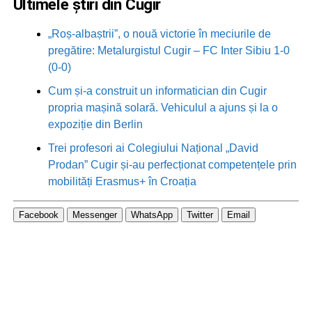
Ultimele știri din Cugir
„Roș-albaștrii”, o nouă victorie în meciurile de
pregătire: Metalurgistul Cugir – FC Inter Sibiu 1-0
(0-0)
Cum și-a construit un informatician din Cugir
propria mașină solară. Vehiculul a ajuns și la o
expoziție din Berlin
Trei profesori ai Colegiului Național „David
Prodan” Cugir și-au perfecționat competențele prin
mobilități Erasmus+ în Croația
Facebook
Messenger
WhatsApp
Twitter
Email