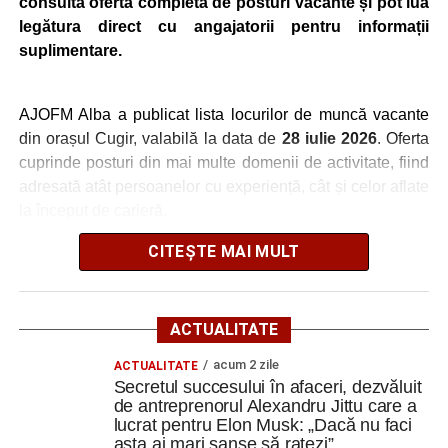
consulta oferta completă de posturi vacante și pot lua
LMV
TELEFON/E-
legătura direct cu angajatorii pentru informații
MAIL
suplimentare.
MRCHIC SRL
AJUTOR BUCATAR
1
0737642989
MRCHIC SRL
PIZZAR
1
0737642989
AJOFM Alba a publicat lista locurilor de muncă vacante
VALYMAR TRUCK
Conducator auto
5
0768931750
din orașul Cugir, valabilă la data de
28 iulie 2026
. Oferta
SRL
transport rutier de
cuprinde posturi din mai multe domenii de activitate, fiind
persoane
adresată atât persoanelor cu experiență, cât și celor aflate
STAR
MANAGER DE COST
10
0258806100
la început de carieră.
TRANSMISSION
PENTRU
SRL
DEZVOLTAREA
CITEȘTE MAI MULT
Cei interesați pot consulta toate locurile de muncă
PROIECTULUI
disponibile accesând platforma oficială ANOFM,
STAR
DOCUMENTARIST
1
0258806100
selectând
AJOFM Alba
, apoi secțiunea
„Persoane fizice
TRANSMISSION
ORDONANTARE
– Locuri de muncă vacante”
. De asemenea, informații
ACTUALITATE
SRL
LOGISTICA
pot fi obținute direct de la sediul AJOFM Alba sau de la
acum 2 zile
ACTUALITATE
agenția teritorială de care aparține persoana aflată în
Secretul succesului în afaceri, dezvăluit
căutarea unui loc de muncă.
de antreprenorul Alexandru Jittu care a
Adaugă cugirinfo.ro ca sursă
lucrat pentru Elon Musk: „Dacă nu faci
preferată pe Google
Lista publicată de AJOFM Alba include, pe lângă
asta ai mari șanse să ratezi”