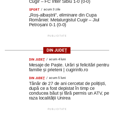
Cugir – FC Inter Sibiu 1-0 (0-0)
acum 3 zile
SPORT
„Roș-albaștrii”, eliminare din Cupa
României: Metalurgistul Cugir – Jiul
Petroșani 0-1 (0-0)
PUBLICITATE
DIN JUDEȚ
acum 4 luni
DIN JUDEŢ
Mesaje de Paște. Urări și felicitări pentru
familie și prieteni | cugirinfo.ro
acum 5 luni
DIN JUDEŢ
Tânăr de 27 de ani cercetat de polițiști,
după ce a fost depistat în timp ce
conducea băut și fără permis un ATV, pe
raza localității Unirea
PUBLICITATE