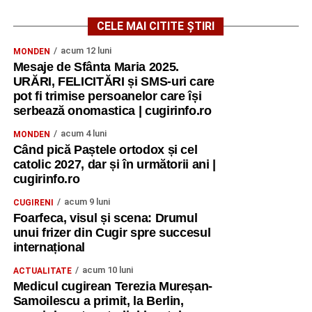
CELE MAI CITITE ȘTIRI
acum 12 luni
MONDEN
Mesaje de Sfânta Maria 2025.
URĂRI, FELICITĂRI și SMS-uri care
pot fi trimise persoanelor care își
serbează onomastica | cugirinfo.ro
acum 4 luni
MONDEN
Când pică Paștele ortodox și cel
catolic 2027, dar și în următorii ani |
cugirinfo.ro
acum 9 luni
CUGIRENI
Foarfeca, visul și scena: Drumul
unui frizer din Cugir spre succesul
internațional
acum 10 luni
ACTUALITATE
Medicul cugirean Terezia Mureșan-
Samoilescu a primit, la Berlin,