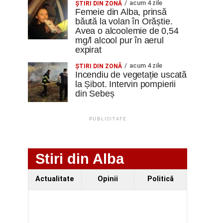
acum 4 zile
ŞTIRI DIN ZONĂ
Femeie din Alba, prinsă
băută la volan în Orăștie.
Avea o alcoolemie de 0,54
mg/l alcool pur în aerul
expirat
acum 4 zile
ŞTIRI DIN ZONĂ
Incendiu de vegetație uscată
la Șibot. Intervin pompierii
din Sebeș
PUBLICITATE
Stiri din Alba
Actualitate
Opinii
Politică