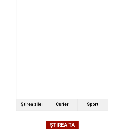
Ştirea zilei
Curier
Sport
ȘTIREA TA