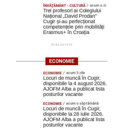
acum o zi
ÎNVĂŢĂMÂNT - CULTURĂ
Trei profesori ai Colegiului
Național „David Prodan”
Cugir și-au perfecționat
competențele prin mobilități
Erasmus+ în Croația
PUBLICITATE
ECONOMIE
acum 3 zile
ECONOMIE
Locuri de muncă în Cugir,
disponibile la 4 august 2026.
AJOFM Alba a publicat lista
posturilor vacante
acum o săptămână
ECONOMIE
Locuri de muncă în Cugir,
disponibile la 28 iulie 2026.
AJOFM Alba a publicat lista
posturilor vacante