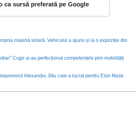
o ca sursă preferată pe Google
ropria mașină solară. Vehiculul a ajuns și la o expoziție din
odan” Cugir și-au perfecționat competențele prin mobilități
treprenorul Alexandru Jittu care a lucrat pentru Elon Musk: