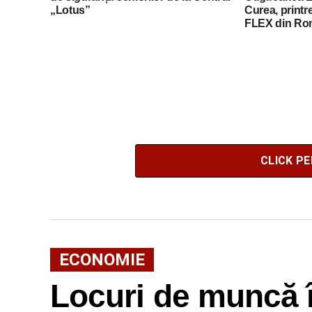
„Lotus”
Curea, printre
FLEX din Ro
CLICK P
ECONOMIE
Locuri de muncă î