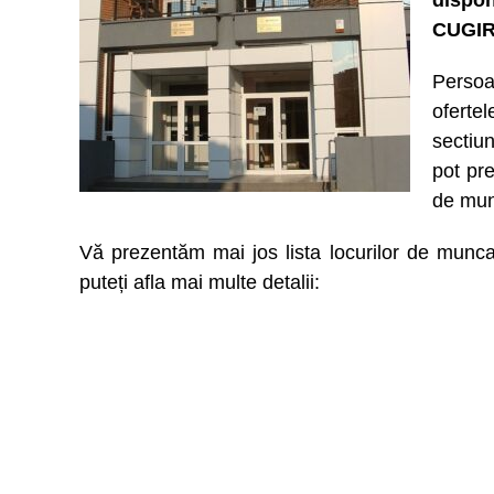
dispon
CUGIR
Persoa
ofert
sectiu
pot pre
de mun
Vă prezentăm mai jos lista locurilor de munca
puteți afla mai multe detalii: