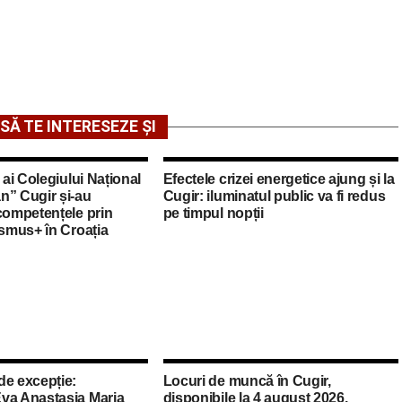
SĂ TE INTERESEZE ȘI
 ai Colegiului Național
Efectele crizei energetice ajung și la
n” Cugir și-au
Cugir: iluminatul public va fi redus
competențele prin
pe timpul nopții
asmus+ în Croația
de excepție:
Locuri de muncă în Cugir,
va Anastasia Maria
disponibile la 4 august 2026.