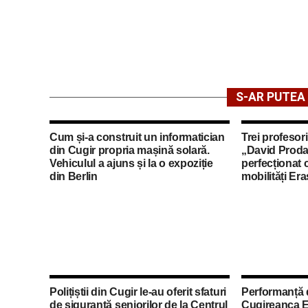
S-AR PUTEA 
Cum și-a construit un informatician
Trei profesori
din Cugir propria mașină solară.
„David Proda
Vehiculul a ajuns și la o expoziție
perfecționat 
din Berlin
mobilități Er
Polițiștii din Cugir le-au oferit sfaturi
Performanță 
de siguranță seniorilor de la Centrul
Cugireanca E