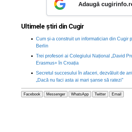
Adaugă cugirinfo.r
Ultimele știri din Cugir
Cum și-a construit un informatician din Cugir p
Berlin
Trei profesori ai Colegiului Național „David Pr
Erasmus+ în Croația
Secretul succesului în afaceri, dezvăluit de an
„Dacă nu faci asta ai mari șanse să ratezi”
Facebook
Messenger
WhatsApp
Twitter
Email