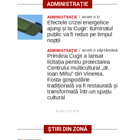
ADMINISTRAȚIE
acum o zi
ADMINISTRAŢIE
Efectele crizei energetice
ajung și la Cugir: iluminatul
public va fi redus pe timpul
nopții
acum o săptămână
ADMINISTRAŢIE
Primăria Cugir a lansat
licitația pentru proiectarea
Centrului multicultural „dr.
Ioan Mihu” din Vinerea.
Fosta gospodărie
tradițională va fi restaurată și
transformată într-un spațiu
cultural
PUBLICITATE
ȘTIRI DIN ZONĂ