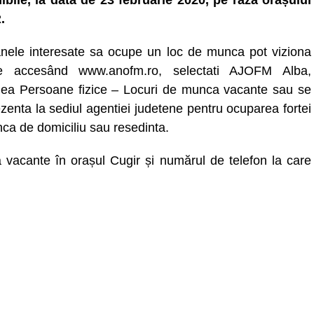
ibile, la data de 23 februarie 2020, pe raza orașului
.
nele interesate sa ocupe un loc de munca pot viziona
ele accesând www.anofm.ro, selectati AJOFM Alba,
nea Persoane fizice – Locuri de munca vacante sau se
zenta la sediul agentiei judetene pentru ocuparea fortei
ca de domiciliu sau resedinta.
 vacante în orașul Cugir și numărul de telefon la care