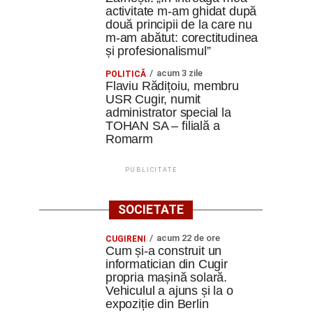
activitate m-am ghidat după
două principii de la care nu
m-am abătut: corectitudinea
și profesionalismul”
acum 3 zile
POLITICĂ
Flaviu Rădițoiu, membru
USR Cugir, numit
administrator special la
TOHAN SA – filială a
Romarm
PUBLICITATE
SOCIETATE
acum 22 de ore
CUGIRENI
Cum și-a construit un
informatician din Cugir
propria mașină solară.
Vehiculul a ajuns și la o
expoziție din Berlin