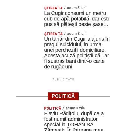
acum 5 luni
ȘTIREA TA
La Cugir consumi un metru
cub de apă potabilă, dar ești
pus să plătești peste șase…
acum 8 luni
ȘTIREA TA
Un tânăr din Cugir a ajuns în
pragul suicidului, în urma
unei percheziții domiciliare.
Acesta acuză polițiștii că i-ar
fi sustras bani dintr-o carte
de rugăciuni
PUBLICITATE
POLITICĂ
acum 3 zile
POLITICĂ
Flaviu Rădițoiu, după ce a
fost numit administrator
special la TOHAN SA
Zărnești: „În întreaga mea