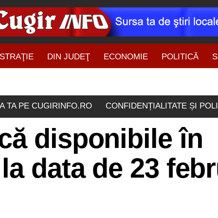
STRAŢIE
DIN JUDEŢ
ECONOMIE
POLITICĂ
S
ŞTIRI DIN ZONĂ
A TA PE CUGIRINFO.RO
CONFIDENȚIALITATE ȘI POL
ă disponibile în
la data de 23 febr