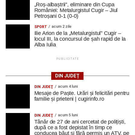
„Roș-albaștrii”, eliminare din Cupa
României: Metalurgistul Cugir – Jiul
Petroșani 0-1 (0-0)
acum 2 zile
SPORT
Ilie Arion de la „Metalurgistul” Cugir –
locul III, la concursul de șah rapid de la
Alba Iulia
PUBLICITATE
DIN JUDEȚ
acum 4 luni
DIN JUDEŢ
Mesaje de Paște. Urări și felicitări pentru
familie și prieteni | cugirinfo.ro
acum 5 luni
DIN JUDEŢ
Tânăr de 27 de ani cercetat de polițiști,
după ce a fost depistat în timp ce
conducea băut și fără permis un ATV, pe