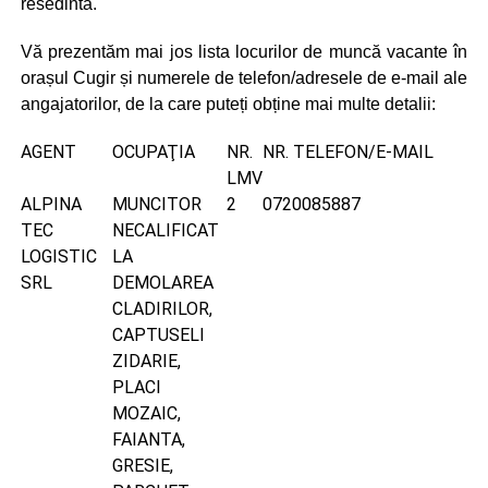
resedinta.
Vă prezentăm mai jos lista locurilor de muncă vacante în
orașul Cugir și numerele de telefon/adresele de e-mail ale
angajatorilor, de la care puteți obține mai multe detalii:
AGENT
OCUPAŢIA
NR.
NR. TELEFON/E-MAIL
LMV
ALPINA
MUNCITOR
2
0720085887
TEC
NECALIFICAT
LOGISTIC
LA
SRL
DEMOLAREA
CLADIRILOR,
CAPTUSELI
ZIDARIE,
PLACI
MOZAIC,
FAIANTA,
GRESIE,