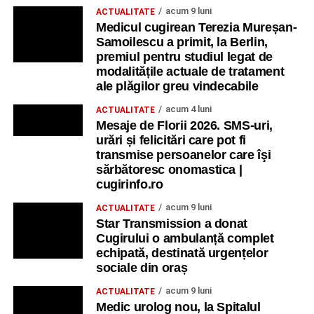
acum 9 luni
ACTUALITATE
Medicul cugirean Terezia Mureșan-
Samoilescu a primit, la Berlin,
premiul pentru studiul legat de
modalitățile actuale de tratament
ale plăgilor greu vindecabile
acum 4 luni
ACTUALITATE
Mesaje de Florii 2026. SMS-uri,
urări și felicitări care pot fi
transmise persoanelor care îşi
sărbătoresc onomastica |
cugirinfo.ro
acum 9 luni
ACTUALITATE
Star Transmission a donat
Cugirului o ambulanță complet
echipată, destinată urgențelor
sociale din oraș
acum 9 luni
ACTUALITATE
Medic urolog nou, la Spitalul