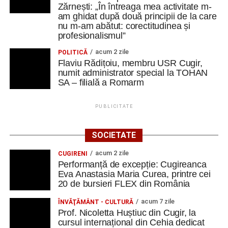
Zărnești: „În întreaga mea activitate m-
am ghidat după două principii de la care
nu m-am abătut: corectitudinea și
profesionalismul”
acum 2 zile
POLITICĂ
Flaviu Rădițoiu, membru USR Cugir,
numit administrator special la TOHAN
SA – filială a Romarm
PUBLICITATE
SOCIETATE
acum 2 zile
CUGIRENI
Performanță de excepție: Cugireanca
Eva Anastasia Maria Curea, printre cei
20 de bursieri FLEX din România
acum 7 zile
ÎNVĂŢĂMÂNT - CULTURĂ
Prof. Nicoletta Huștiuc din Cugir, la
cursul internațional din Cehia dedicat