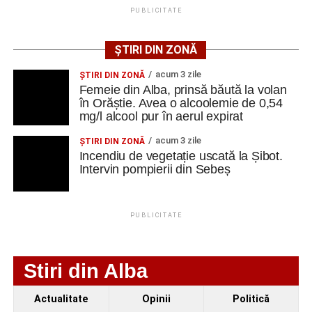
PUBLICITATE
seniorilor de la Centrul „Lotus”
muncă disponibile în orașul Cugir la data de 28 iulie
2026, precum și datele de contact ale angajatorilor:
Ilie Arion de la „Metalurgistul” Cugir – locul III, la
ȘTIRI DIN ZONĂ
concursul de șah rapid de la Alba Iulia
AGENT
OCUPAŢIA
NR.
NR. TELEFON/E-
acum 3 zile
ŞTIRI DIN ZONĂ
LMV
MAIL
Facebook
Messenger
WhatsApp
Twitter
Email
Femeie din Alba, prinsă băută la volan
IVET SRL
LUCRATOR
1
0744535450
în Orăștie. Avea o alcoolemie de 0,54
COMERCIAL
mg/l alcool pur în aerul expirat
acum 3 zile
ŞTIRI DIN ZONĂ
Incendiu de vegetație uscată la Șibot.
Intervin pompierii din Sebeș
Adaugă cugirinfo.ro ca sursă
preferată pe Google
PUBLICITATE
Ultimele știri din Cugir
„Roș-albaștrii”, eliminare din Cupa României:
Stiri din Alba
Metalurgistul Cugir – Jiul Petroșani 0-1 (0-0)
Actualitate
Opinii
Politică
Polițiștii din Cugir le-au oferit sfaturi de siguranță