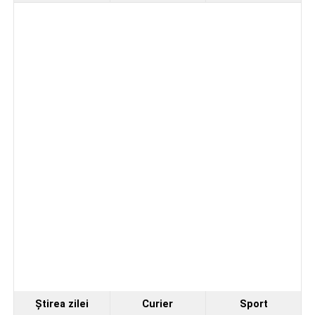
seniorilor de la Centrul „Lotus”
Ilie Arion de la „Metalurgistul” Cugir – locul III, la
concursul de șah rapid de la Alba Iulia
Facebook
Messenger
WhatsApp
Twitter
Email
Ştirea zilei
Curier
Sport