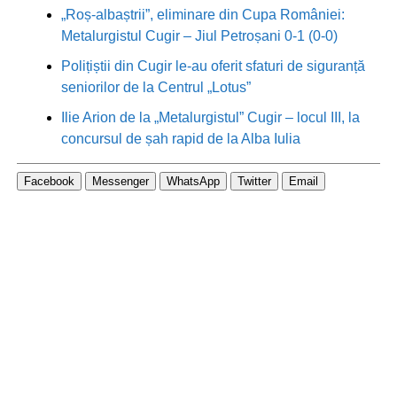
„Roș-albaștrii”, eliminare din Cupa României:
Metalurgistul Cugir – Jiul Petroșani 0-1 (0-0)
Polițiștii din Cugir le-au oferit sfaturi de siguranță
seniorilor de la Centrul „Lotus”
Ilie Arion de la „Metalurgistul” Cugir – locul III, la
concursul de șah rapid de la Alba Iulia
Facebook
Messenger
WhatsApp
Twitter
Email