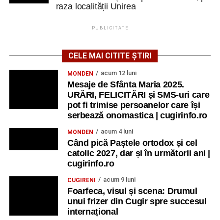
raza localității Unirea
PUBLICITATE
CELE MAI CITITE ȘTIRI
acum 12 luni
MONDEN
Mesaje de Sfânta Maria 2025.
URĂRI, FELICITĂRI și SMS-uri care
pot fi trimise persoanelor care își
serbează onomastica | cugirinfo.ro
acum 4 luni
MONDEN
Când pică Paștele ortodox și cel
catolic 2027, dar și în următorii ani |
cugirinfo.ro
acum 9 luni
CUGIRENI
Foarfeca, visul și scena: Drumul
unui frizer din Cugir spre succesul
internațional