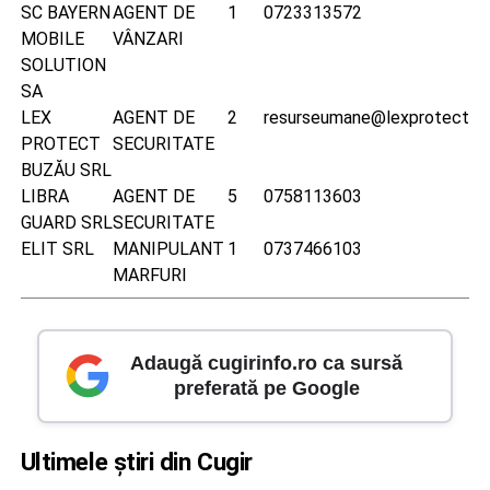
SC BAYERN
AGENT DE
1
0723313572
MOBILE
VÂNZARI
SOLUTION
SA
LEX
AGENT DE
2
resurseumane@lexprotect.ro
PROTECT
SECURITATE
BUZĂU SRL
LIBRA
AGENT DE
5
0758113603
GUARD SRL
SECURITATE
ELIT SRL
MANIPULANT
1
0737466103
MARFURI
Adaugă cugirinfo.ro ca sursă
preferată pe Google
Ultimele știri din Cugir