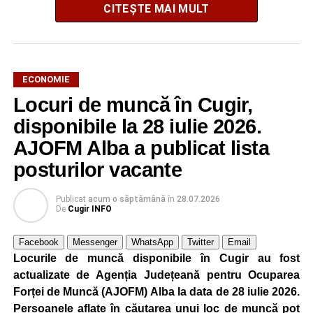
CITEȘTE MAI MULT
ECONOMIE
Locuri de muncă în Cugir,
AJOFM Alba a publicat lista locurilor de muncă vacante
din orașul Cugir, valabilă la data de
4 august 2026
.
disponibile la 28 iulie 2026.
Oferta cuprinde posturi din mai multe domenii de
AJOFM Alba a publicat lista
activitate, fiind adresată atât persoanelor cu experiență,
posturilor vacante
cât și celor aflate la început de carieră.
Publicat
acum o săptămână
în
28.07.2026
Cei interesați pot consulta toate locurile de muncă
De
Cugir INFO
disponibile accesând platforma oficială ANOFM,
selectând
AJOFM Alba
, apoi secțiunea
„Persoane fizice
Facebook
Messenger
WhatsApp
Twitter
Email
– Locuri de muncă vacante”
. De asemenea, informații
Locurile de muncă disponibile în Cugir au fost
pot fi obținute direct de la sediul AJOFM Alba sau de la
actualizate de Agenția Județeană pentru Ocuparea
agenția teritorială de care aparține persoana aflată în
Forței de Muncă (AJOFM) Alba la data de 28 iulie 2026.
căutarea unui loc de muncă.
Persoanele aflate în căutarea unui loc de muncă pot