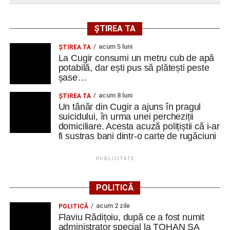
ȘTIREA TA
acum 5 luni
ȘTIREA TA
La Cugir consumi un metru cub de apă
potabilă, dar ești pus să plătești peste
șase…
acum 8 luni
ȘTIREA TA
Un tânăr din Cugir a ajuns în pragul
suicidului, în urma unei percheziții
domiciliare. Acesta acuză polițiștii că i-ar
fi sustras bani dintr-o carte de rugăciuni
PUBLICITATE
POLITICĂ
acum 2 zile
POLITICĂ
Flaviu Rădițoiu, după ce a fost numit
administrator special la TOHAN SA