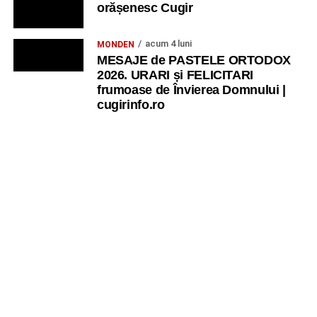
orășenesc Cugir
acum 4 luni
MONDEN
MESAJE de PASTELE ORTODOX
2026. URARI și FELICITARI
frumoase de Învierea Domnului |
cugirinfo.ro