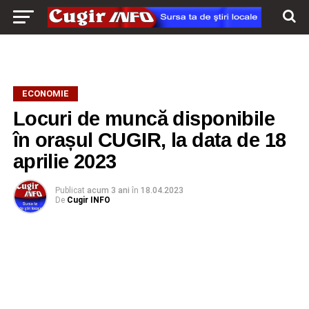
ECONOMIE
Locuri de muncă disponibile
în orașul CUGIR, la data de 18
aprilie 2023
Publicat
acum 3 ani
în
18.04.2023
De
Cugir INFO