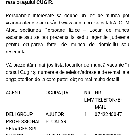
raza orașului CUGIR.
Persoanele interesate sa ocupe un loc de munca pot
viziona ofertele accesând www.anofm.ro, selectati AJOFM
Alba, sectiunea Persoane fizice – Locuri de munca
vacante sau se pot prezenta la sediul agentiei judetene
pentru ocuparea fortei de munca de domiciliu sau
resedinta.
Vă prezentăm mai jos lista locurilor de muncă vacante în
orașul Cugir și numerele de telefon/adresele de e-mail ale
angajatorilor, de la care puteți obține mai multe detalii:
AGENT
OCUPAŢIA
NR.
NR.
LMV
TELEFON/E-
MAIL
DELI GROUP
AJUTOR
1
0742246047
PROFESSIONAL
BUCATAR
SERVICES SRL