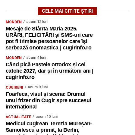
CELE MAI CITITE ȘTIRI
acum 12 luni
MONDEN
Mesaje de Sfânta Maria 2025.
URĂRI, FELICITĂRI și SMS-uri care
pot fi trimise persoanelor care își
serbează onomastica | cugirinfo.ro
acum 4 luni
MONDEN
Când pică Paștele ortodox și cel
catolic 2027, dar și în următorii ani |
cugirinfo.ro
acum 9 luni
CUGIRENI
Foarfeca, visul și scena: Drumul
unui frizer din Cugir spre succesul
internațional
acum 10 luni
ACTUALITATE
Medicul cugirean Terezia Mureșan-
Samoilescu a primit, la Berlin,