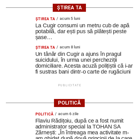
ȘTIREA TA
acum 5 luni
ȘTIREA TA
La Cugir consumi un metru cub de apă
potabilă, dar ești pus să plătești peste
șase…
acum 8 luni
ȘTIREA TA
Un tânăr din Cugir a ajuns în pragul
suicidului, în urma unei percheziții
domiciliare. Acesta acuză polițiștii că i-ar
fi sustras bani dintr-o carte de rugăciuni
PUBLICITATE
POLITICĂ
acum 6 zile
POLITICĂ
Flaviu Rădițoiu, după ce a fost numit
administrator special la TOHAN SA
Zărnești: „În întreaga mea activitate m-
am ghidat după două principii de la care