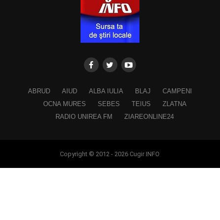
ABRUD
AIUD
ALBA IULIA
BLAJ
CAMPENI
OCNA MURES
SEBES
TEIUS
ZLATNA
RADIO UNIREA FM
ZIAREONLINE24
Copyright © 2012 - 2026 Cugir INFO