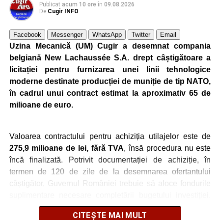
Publicat
acum 10 ore
în
09.08.2026
De
Cugir INFO
Facebook
Messenger
WhatsApp
Twitter
Email
Uzina Mecanică (UM) Cugir a desemnat compania
belgiană New Lachaussée S.A. drept câștigătoare a
licitației pentru furnizarea unei linii tehnologice
moderne destinate producției de muniție de tip NATO,
în cadrul unui contract estimat la aproximativ 65 de
milioane de euro.
Valoarea contractului pentru achiziția utilajelor este de
275,9 milioane de lei, fără TVA
, însă procedura nu este
încă finalizată. Potrivit documentației de achiziție, în
termen de 120 de zile de la desemnarea ofertantului
câștigător, Guvernul României trebuie să aloce fondurile
suplimentare necesare completării bugetului investiției.
Abia după această etapă va putea fi semnat contractul
CITEȘTE MAI MULT
definitiv dintre cele două părți.