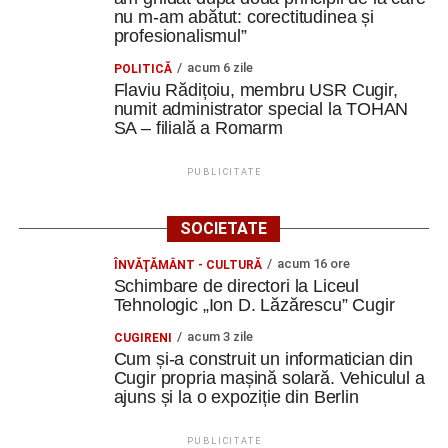
nu m-am abătut: corectitudinea și
profesionalismul”
acum 6 zile
POLITICĂ
Flaviu Rădițoiu, membru USR Cugir,
numit administrator special la TOHAN
SA – filială a Romarm
PUBLICITATE
SOCIETATE
acum 16 ore
ÎNVĂŢĂMÂNT - CULTURĂ
Schimbare de directori la Liceul
Tehnologic „Ion D. Lăzărescu” Cugir
acum 3 zile
CUGIRENI
Cum și-a construit un informatician din
Cugir propria mașină solară. Vehiculul a
ajuns și la o expoziție din Berlin
PUBLICITATE