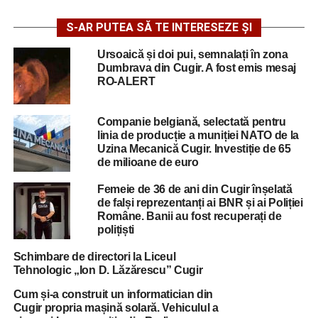
S-AR PUTEA SĂ TE INTERESEZE ȘI
Ursoaică și doi pui, semnalați în zona
Dumbrava din Cugir. A fost emis mesaj
RO-ALERT
Companie belgiană, selectată pentru
linia de producție a muniției NATO de la
Uzina Mecanică Cugir. Investiție de 65
de milioane de euro
Femeie de 36 de ani din Cugir înșelată
de falși reprezentanți ai BNR și ai Poliției
Române. Banii au fost recuperați de
polițiști
Schimbare de directori la Liceul
Tehnologic „Ion D. Lăzărescu” Cugir
Cum și-a construit un informatician din
Cugir propria mașină solară. Vehiculul a