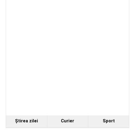
Companie belgiană, selectată pentru linia de
producție a muniției NATO de la Uzina Mecanică
Cugir. Investiție de 65 de milioane de euro
Facebook
Messenger
WhatsApp
Twitter
Email
Ştirea zilei
Curier
Sport