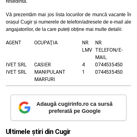
resedinta.
Vă prezentăm mai jos lista locurilor de muncă vacante în
orașul Cugir și numerele de telefon/adresele de e-mail ale
angajatorilor, de la care puteți obține mai multe detalii:
AGENT
OCUPAŢIA
NR.
NR.
LMV
TELEFON/E-
MAIL
IVET SRL
CASIER
4
0744535450
IVET SRL
MANIPULANT
1
0744535450
MARFURI
Adaugă cugirinfo.ro ca sursă
preferată pe Google
Ultimele știri din Cugir