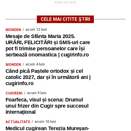
PUBLICITATE
CELE MAI CITITE ȘTIRI
acum 12 luni
MONDEN
Mesaje de Sfânta Maria 2025.
URĂRI, FELICITĂRI și SMS-uri care
pot fi trimise persoanelor care își
serbează onomastica | cugirinfo.ro
acum 4 luni
MONDEN
Când pică Paștele ortodox și cel
catolic 2027, dar și în următorii ani |
cugirinfo.ro
acum 9 luni
CUGIRENI
Foarfeca, visul și scena: Drumul
unui frizer din Cugir spre succesul
internațional
acum 10 luni
ACTUALITATE
Medicul cugirean Terezia Mureșan-