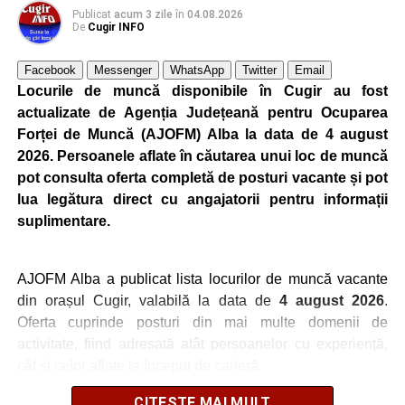
Publicat
acum 3 zile
în
04.08.2026
De
Cugir INFO
Facebook
Messenger
WhatsApp
Twitter
Email
Locurile de muncă disponibile în Cugir au fost
actualizate de Agenția Județeană pentru Ocuparea
Forței de Muncă (AJOFM) Alba la data de 4 august
2026. Persoanele aflate în căutarea unui loc de muncă
pot consulta oferta completă de posturi vacante și pot
lua legătura direct cu angajatorii pentru informații
suplimentare.
AJOFM Alba a publicat lista locurilor de muncă vacante
din orașul Cugir, valabilă la data de
4 august 2026
.
Oferta cuprinde posturi din mai multe domenii de
activitate, fiind adresată atât persoanelor cu experiență,
cât și celor aflate la început de carieră.
CITEȘTE MAI MULT