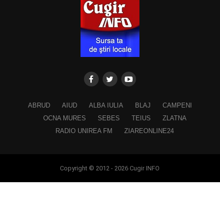
ABRUD
AIUD
ALBA IULIA
BLAJ
CAMPENI
OCNA MURES
SEBES
TEIUS
ZLATNA
RADIO UNIREA FM
ZIAREONLINE24
Copyright © 2012 - 2026 Cugir INFO