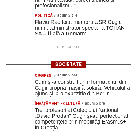
profesionalismul”
acum 3 zile
POLITICĂ
Flaviu Rădițoiu, membru USR Cugir,
numit administrator special la TOHAN
SA – filială a Romarm
PUBLICITATE
SOCIETATE
acum 3 ore
CUGIRENI
Cum și-a construit un informatician din
Cugir propria mașină solară. Vehiculul a
ajuns și la o expoziție din Berlin
acum 5 ore
ÎNVĂŢĂMÂNT - CULTURĂ
Trei profesori ai Colegiului Național
„David Prodan” Cugir și-au perfecționat
competențele prin mobilități Erasmus+
în Croația