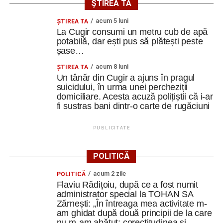
ȘTIREA TA
acum 5 luni
ȘTIREA TA
La Cugir consumi un metru cub de apă
potabilă, dar ești pus să plătești peste
șase…
acum 8 luni
ȘTIREA TA
Un tânăr din Cugir a ajuns în pragul
suicidului, în urma unei percheziții
domiciliare. Acesta acuză polițiștii că i-ar
fi sustras bani dintr-o carte de rugăciuni
PUBLICITATE
POLITICĂ
acum 2 zile
POLITICĂ
Flaviu Rădițoiu, după ce a fost numit
administrator special la TOHAN SA
Zărnești: „În întreaga mea activitate m-
am ghidat după două principii de la care
nu m-am abătut: corectitudinea și