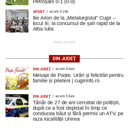
Petroșani 0-1 (0-0)
acum 2 zile
SPORT
Ilie Arion de la „Metalurgistul” Cugir –
locul III, la concursul de șah rapid de la
Alba Iulia
PUBLICITATE
DIN JUDEȚ
acum 4 luni
DIN JUDEŢ
Mesaje de Paște. Urări și felicitări pentru
familie și prieteni | cugirinfo.ro
acum 5 luni
DIN JUDEŢ
Tânăr de 27 de ani cercetat de polițiști,
după ce a fost depistat în timp ce
conducea băut și fără permis un ATV, pe
raza localității Unirea