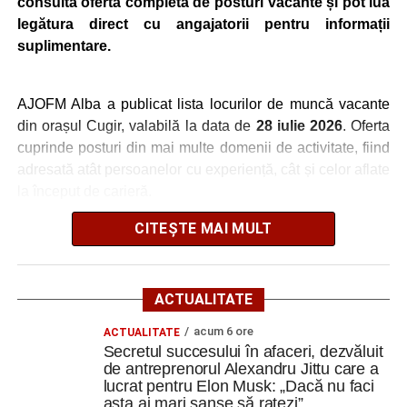
consulta oferta completă de posturi vacante și pot lua
LMV
TELEFON/E-
legătura direct cu angajatorii pentru informații
MAIL
suplimentare.
MRCHIC SRL
AJUTOR BUCATAR
1
0737642989
MRCHIC SRL
PIZZAR
1
0737642989
AJOFM Alba a publicat lista locurilor de muncă vacante
VALYMAR TRUCK
Conducator auto
5
0768931750
din orașul Cugir, valabilă la data de
28 iulie 2026
. Oferta
SRL
transport rutier de
cuprinde posturi din mai multe domenii de activitate, fiind
persoane
adresată atât persoanelor cu experiență, cât și celor aflate
STAR
MANAGER DE COST
10
0258806100
la început de carieră.
TRANSMISSION
PENTRU
SRL
DEZVOLTAREA
CITEȘTE MAI MULT
Cei interesați pot consulta toate locurile de muncă
PROIECTULUI
disponibile accesând platforma oficială ANOFM,
STAR
DOCUMENTARIST
1
0258806100
selectând
AJOFM Alba
, apoi secțiunea
„Persoane fizice
TRANSMISSION
ORDONANTARE
– Locuri de muncă vacante”
. De asemenea, informații
ACTUALITATE
SRL
LOGISTICA
pot fi obținute direct de la sediul AJOFM Alba sau de la
acum 6 ore
ACTUALITATE
agenția teritorială de care aparține persoana aflată în
Secretul succesului în afaceri, dezvăluit
căutarea unui loc de muncă.
de antreprenorul Alexandru Jittu care a
Adaugă cugirinfo.ro ca sursă
lucrat pentru Elon Musk: „Dacă nu faci
preferată pe Google
Lista publicată de AJOFM Alba include, pe lângă
asta ai mari șanse să ratezi”