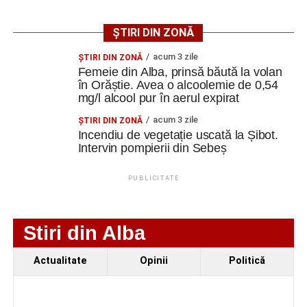
Ultimele știri din Cugir
ȘTIRI DIN ZONĂ
acum 3 zile
ŞTIRI DIN ZONĂ
Cum și-a construit un informatician din Cugir propria
Femeie din Alba, prinsă băută la volan
mașină solară. Vehiculul a ajuns și la o expoziție din
în Orăștie. Avea o alcoolemie de 0,54
Berlin
mg/l alcool pur în aerul expirat
Trei profesori ai Colegiului Național „David Prodan”
acum 3 zile
ŞTIRI DIN ZONĂ
Cugir și-au perfecționat competențele prin
Incendiu de vegetație uscată la Șibot.
Intervin pompierii din Sebeș
mobilități Erasmus+ în Croația
Secretul succesului în afaceri, dezvăluit de
PUBLICITATE
antreprenorul Alexandru Jittu care a lucrat pentru
Elon Musk: „Dacă nu faci asta ai mari șanse să
ratezi”
Stiri din Alba
Facebook
Messenger
WhatsApp
Twitter
Email
Actualitate
Opinii
Politică