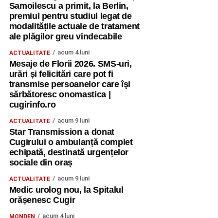
Samoilescu a primit, la Berlin,
premiul pentru studiul legat de
modalitățile actuale de tratament
ale plăgilor greu vindecabile
acum 4 luni
ACTUALITATE
Mesaje de Florii 2026. SMS-uri,
urări și felicitări care pot fi
transmise persoanelor care îşi
sărbătoresc onomastica |
cugirinfo.ro
acum 9 luni
ACTUALITATE
Star Transmission a donat
Cugirului o ambulanță complet
echipată, destinată urgențelor
sociale din oraș
acum 9 luni
ACTUALITATE
Medic urolog nou, la Spitalul
orășenesc Cugir
acum 4 luni
MONDEN