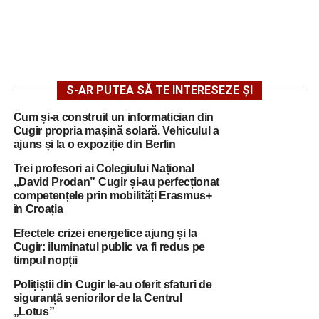
S-AR PUTEA SĂ TE INTERESEZE ȘI
Cum și-a construit un informatician din
Cugir propria mașină solară. Vehiculul a
ajuns și la o expoziție din Berlin
Trei profesori ai Colegiului Național
„David Prodan” Cugir și-au perfecționat
competențele prin mobilități Erasmus+
în Croația
Efectele crizei energetice ajung și la
Cugir: iluminatul public va fi redus pe
timpul nopții
Polițiștii din Cugir le-au oferit sfaturi de
siguranță seniorilor de la Centrul
„Lotus”