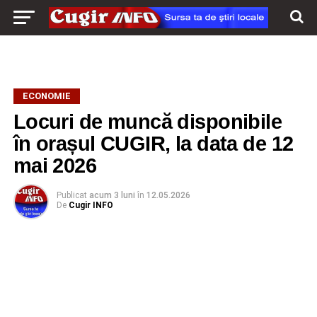
ECONOMIE
Locuri de muncă disponibile
în orașul CUGIR, la data de 12
mai 2026
Publicat
acum 3 luni
în
12.05.2026
De
Cugir INFO