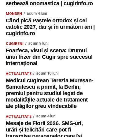
serbează onomastica | cugirinfo.ro
acum 4 luni
MONDEN
Când pică Paștele ortodox și cel
catolic 2027, dar și în următorii ani |
cugirinfo.ro
acum 9 luni
CUGIRENI
Foarfeca, visul și scena: Drumul
unui frizer din Cugir spre succesul
internațional
acum 10 luni
ACTUALITATE
Medicul cugirean Terezia Mureșan-
Samoilescu a primit, la Berlin,
premiul pentru studiul legat de
modalitățile actuale de tratament
ale plăgilor greu vindecabile
acum 4 luni
ACTUALITATE
Mesaje de Florii 2026. SMS-uri,
urări și felicitări care pot fi
transmise persoanelor care îşi