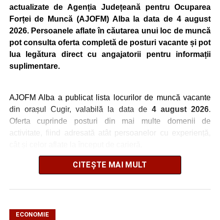
actualizate de Agenția Județeană pentru Ocuparea
Forței de Muncă (AJOFM) Alba la data de 4 august
2026. Persoanele aflate în căutarea unui loc de muncă
pot consulta oferta completă de posturi vacante și pot
lua legătura direct cu angajatorii pentru informații
suplimentare.
AJOFM Alba a publicat lista locurilor de muncă vacante
din orașul Cugir, valabilă la data de
4 august 2026
.
Oferta cuprinde posturi din mai multe domenii de
activitate, fiind adresată atât persoanelor cu experiență,
cât și celor aflate la început de carieră.
CITEȘTE MAI MULT
Cei interesați pot consulta toate locurile de muncă
disponibile accesând platforma oficială ANOFM,
selectând
AJOFM Alba
, apoi secțiunea
„Persoane fizice
– Locuri de muncă vacante”
. De asemenea, informații
pot fi obținute direct de la sediul AJOFM Alba sau de la
ECONOMIE