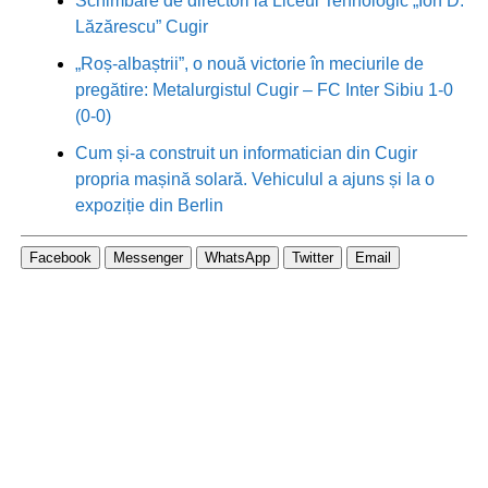
Schimbare de directori la Liceul Tehnologic „Ion D.
Lăzărescu” Cugir
„Roș-albaștrii”, o nouă victorie în meciurile de
pregătire: Metalurgistul Cugir – FC Inter Sibiu 1-0
(0-0)
Cum și-a construit un informatician din Cugir
propria mașină solară. Vehiculul a ajuns și la o
expoziție din Berlin
Facebook
Messenger
WhatsApp
Twitter
Email