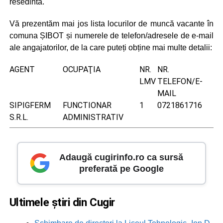
resedintă.
Vă prezentăm mai jos lista locurilor de muncă vacante în
comuna ȘIBOT și numerele de telefon/adresele de e-mail
ale angajatorilor, de la care puteți obține mai multe detalii:
AGENT
OCUPAŢIA
NR.
NR.
LMV
TELEFON/E-
MAIL
SIPIGFERM
FUNCTIONAR
1
0721861716
S.R.L.
ADMINISTRATIV
Adaugă cugirinfo.ro ca sursă
preferată pe Google
Ultimele știri din Cugir