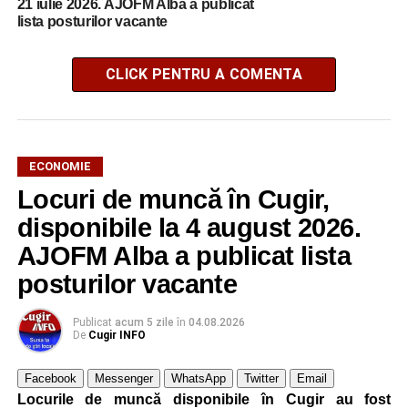
21 iulie 2026. AJOFM Alba a publicat
lista posturilor vacante
CLICK PENTRU A COMENTA
ECONOMIE
Locuri de muncă în Cugir,
disponibile la 4 august 2026.
AJOFM Alba a publicat lista
posturilor vacante
Publicat
acum 5 zile
în
04.08.2026
De
Cugir INFO
Facebook
Messenger
WhatsApp
Twitter
Email
Locurile de muncă disponibile în Cugir au fost