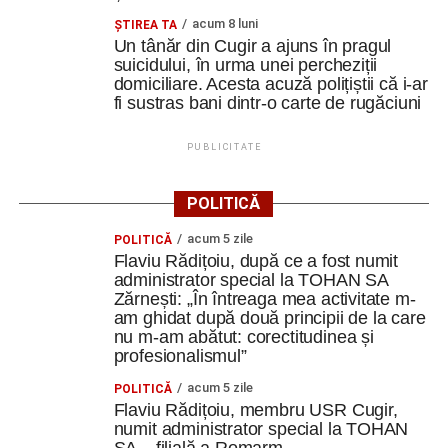
acum 8 luni
ȘTIREA TA
Un tânăr din Cugir a ajuns în pragul
suicidului, în urma unei percheziții
domiciliare. Acesta acuză polițiștii că i-ar
fi sustras bani dintr-o carte de rugăciuni
PUBLICITATE
POLITICĂ
acum 5 zile
POLITICĂ
Flaviu Rădițoiu, după ce a fost numit
administrator special la TOHAN SA
Zărnești: „În întreaga mea activitate m-
am ghidat după două principii de la care
nu m-am abătut: corectitudinea și
profesionalismul”
acum 5 zile
POLITICĂ
Flaviu Rădițoiu, membru USR Cugir,
numit administrator special la TOHAN