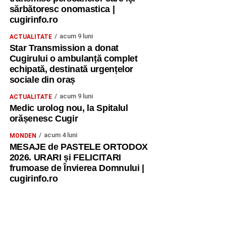
sărbătoresc onomastica |
cugirinfo.ro
acum 9 luni
ACTUALITATE
Star Transmission a donat
Cugirului o ambulanță complet
echipată, destinată urgențelor
sociale din oraș
acum 9 luni
ACTUALITATE
Medic urolog nou, la Spitalul
orășenesc Cugir
acum 4 luni
MONDEN
MESAJE de PASTELE ORTODOX
2026. URARI și FELICITARI
frumoase de Învierea Domnului |
cugirinfo.ro