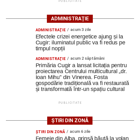
programul de lucru și procesul de recrutare.
PUBLICITATE
Lăzărescu” Cugir
„Roș-albaștrii”, o nouă victorie în meciurile de
Mai jos puteți consulta lista completă a locurilor de
ADMINISTRAȚIE
pregătire: Metalurgistul Cugir – FC Inter Sibiu 1-0
muncă disponibile în orașul Cugir la data de 28 iulie
(0-0)
acum 3 zile
2026, precum și datele de contact ale angajatorilor:
ADMINISTRAŢIE
Efectele crizei energetice ajung și la
Cum și-a construit un informatician din Cugir propria
Cugir: iluminatul public va fi redus pe
AGENT
OCUPAŢIA
NR.
NR. TELEFON/E-
mașină solară. Vehiculul a ajuns și la o expoziție din
timpul nopții
LMV
MAIL
Berlin
IVET SRL
LUCRATOR
acum 2 săptămâni
1
0744535450
ADMINISTRAŢIE
Primăria Cugir a lansat licitația pentru
COMERCIAL
Facebook
Messenger
WhatsApp
Twitter
Email
proiectarea Centrului multicultural „dr.
Ioan Mihu” din Vinerea. Fosta
gospodărie tradițională va fi restaurată
și transformată într-un spațiu cultural
Adaugă cugirinfo.ro ca sursă
preferată pe Google
PUBLICITATE
Ultimele știri din Cugir
ȘTIRI DIN ZONĂ
acum 6 zile
ŞTIRI DIN ZONĂ
Schimbare de directori la Liceul Tehnologic „Ion D.
Femeie din Alba, prinsă băută la volan