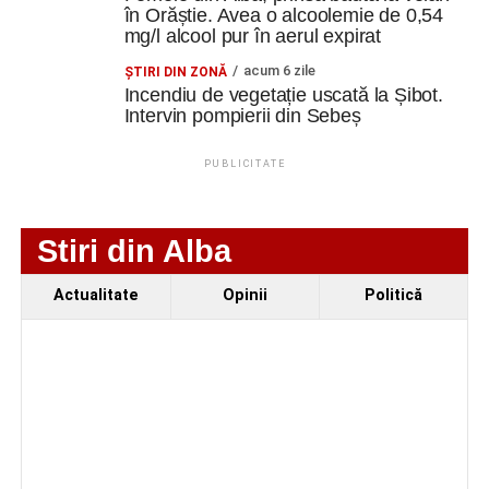
Lăzărescu” Cugir
în Orăștie. Avea o alcoolemie de 0,54
mg/l alcool pur în aerul expirat
„Roș-albaștrii”, o nouă victorie în meciurile de
pregătire: Metalurgistul Cugir – FC Inter Sibiu 1-0
acum 6 zile
ŞTIRI DIN ZONĂ
(0-0)
Incendiu de vegetație uscată la Șibot.
Intervin pompierii din Sebeș
Cum și-a construit un informatician din Cugir propria
mașină solară. Vehiculul a ajuns și la o expoziție din
PUBLICITATE
Berlin
Facebook
Messenger
WhatsApp
Twitter
Email
Stiri din Alba
Actualitate
Opinii
Politică