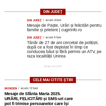
DIN JUDEȚ
acum 4 luni
DIN JUDEŢ
Mesaje de Paște. Urări și felicitări pentru
familie și prieteni | cugirinfo.ro
acum 5 luni
DIN JUDEŢ
Tânăr de 27 de ani cercetat de polițiști,
după ce a fost depistat în timp ce
conducea băut și fără permis un ATV, pe
raza localității Unirea
PUBLICITATE
CELE MAI CITITE ȘTIRI
acum 12 luni
MONDEN
Mesaje de Sfânta Maria 2025.
URĂRI, FELICITĂRI și SMS-uri care
pot fi trimise persoanelor care își