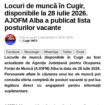
agenția teritorială de care aparține persoana aflată în
Locuri de muncă în Cugir,
căutarea unui loc de muncă.
disponibile la 28 iulie 2026.
Lista publicată de AJOFM Alba include, pe lângă
AJOFM Alba a publicat lista
denumirea posturilor vacante din Cugir, și datele de
posturilor vacante
contact ale angajatorilor, precum numere de telefon și
adrese de e-mail, pentru ca persoanele interesate să
Publicat
acum 2 săptămâni
în
28.07.2026
poată solicita detalii despre condițiile de angajare,
De
Cugir INFO
programul de lucru și procesul de recrutare.
Facebook
Messenger
WhatsApp
Twitter
Email
Mai jos puteți consulta lista completă a locurilor de
Locurile de muncă disponibile în Cugir au fost
muncă disponibile în orașul Cugir la data de 4 august
actualizate de Agenția Județeană pentru Ocuparea
2026, precum și datele de contact ale angajatorilor:
Forței de Muncă (AJOFM) Alba la data de 28 iulie 2026.
Persoanele aflate în căutarea unui loc de muncă pot
AGENT
OCUPAŢIA
NR.
NR.
consulta oferta completă de posturi vacante și pot lua
LMV
TELEFON/E-
legătura direct cu angajatorii pentru informații
MAIL
suplimentare.
MRCHIC SRL
AJUTOR BUCATAR
1
0737642989
MRCHIC SRL
PIZZAR
1
0737642989