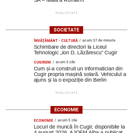
SA – filială a Romarm
PUBLICITATE
SOCIETATE
acum 37 de minute
ÎNVĂŢĂMÂNT - CULTURĂ
Schimbare de directori la Liceul
Tehnologic „Ion D. Lăzărescu” Cugir
acum 3 zile
CUGIRENI
Cum și-a construit un informatician din
Cugir propria mașină solară. Vehiculul a
ajuns și la o expoziție din Berlin
PUBLICITATE
ECONOMIE
acum 5 zile
ECONOMIE
Locuri de muncă în Cugir, disponibile la
4 august 2026. AJOFM Alba a publicat