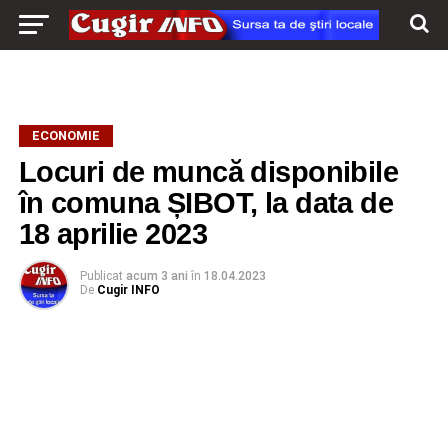
ECONOMIE
Locuri de muncă disponibile
în comuna ȘIBOT, la data de
18 aprilie 2023
Publicat
acum 3 ani
în
18.04.2023
De
Cugir INFO