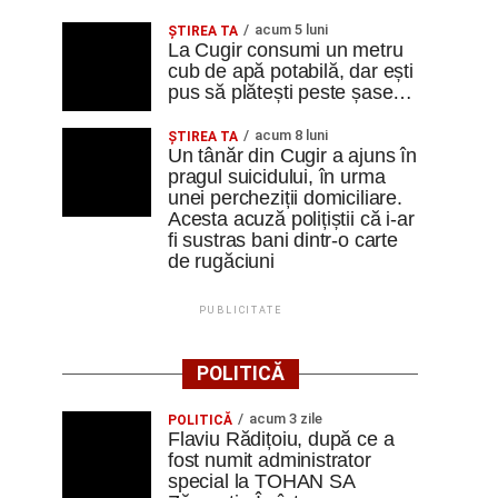
acum 5 luni
ȘTIREA TA
La Cugir consumi un metru
cub de apă potabilă, dar ești
pus să plătești peste șase…
acum 8 luni
ȘTIREA TA
Un tânăr din Cugir a ajuns în
pragul suicidului, în urma
unei percheziții domiciliare.
Acesta acuză polițiștii că i-ar
fi sustras bani dintr-o carte
de rugăciuni
PUBLICITATE
POLITICĂ
acum 3 zile
POLITICĂ
Flaviu Rădițoiu, după ce a
fost numit administrator
special la TOHAN SA