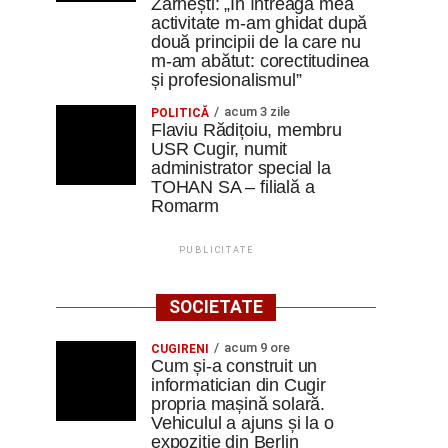
Zărnești: „În întreaga mea
activitate m-am ghidat după
două principii de la care nu
m-am abătut: corectitudinea
și profesionalismul”
acum 3 zile
POLITICĂ
Flaviu Rădițoiu, membru
USR Cugir, numit
administrator special la
TOHAN SA – filială a
Romarm
PUBLICITATE
SOCIETATE
acum 9 ore
CUGIRENI
Cum și-a construit un
informatician din Cugir
propria mașină solară.
Vehiculul a ajuns și la o
expoziție din Berlin