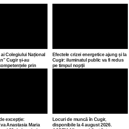
 ai Colegiului Național
Efectele crizei energetice ajung și la
n” Cugir și-au
Cugir: iluminatul public va fi redus
competențele prin
pe timpul nopții
asmus+ în Croația
de excepție:
Locuri de muncă în Cugir,
va Anastasia Maria
disponibile la 4 august 2026.