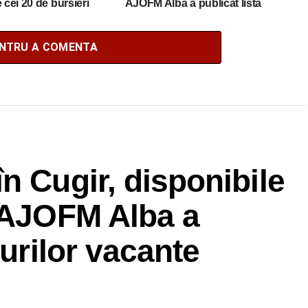
 cei 20 de bursieri
AJOFM Alba a publicat lista
mânia
posturilor vacante
ENTRU A COMENTA
n Cugir, disponibile
. AJOFM Alba a
turilor vacante