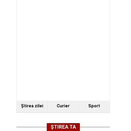
Ştirea zilei
Curier
Sport
ȘTIREA TA