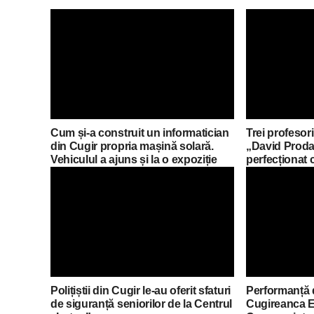
Cum și-a construit un informatician
Trei profesori
din Cugir propria mașină solară.
„David Proda
Vehiculul a ajuns și la o expoziție
perfecționat 
din Berlin
mobilități Er
Polițiștii din Cugir le-au oferit sfaturi
Performanță 
de siguranță seniorilor de la Centrul
Cugireanca E