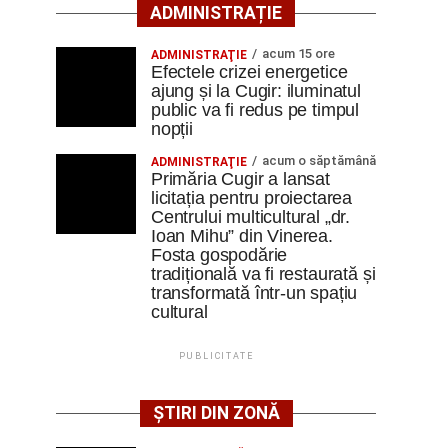
ADMINISTRAȚIE
acum 15 ore
ADMINISTRAŢIE
Efectele crizei energetice
ajung și la Cugir: iluminatul
public va fi redus pe timpul
nopții
acum o săptămână
ADMINISTRAŢIE
Primăria Cugir a lansat
licitația pentru proiectarea
Centrului multicultural „dr.
Ioan Mihu” din Vinerea.
Fosta gospodărie
tradițională va fi restaurată și
transformată într-un spațiu
cultural
PUBLICITATE
ȘTIRI DIN ZONĂ