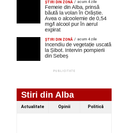
acum 4 zile
ŞTIRI DIN ZONĂ
Femeie din Alba, prinsă
băută la volan în Orăștie.
Avea o alcoolemie de 0,54
mg/l alcool pur în aerul
expirat
acum 4 zile
ŞTIRI DIN ZONĂ
Incendiu de vegetație uscată
la Șibot. Intervin pompierii
din Sebeș
PUBLICITATE
Stiri din Alba
Actualitate
Opinii
Politică