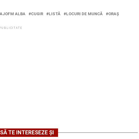
AJOFM ALBA
CUGIR
LISTĂ
LOCURI DE MUNCĂ
ORAŞ
PUBLICITATE
SĂ TE INTERESEZE ȘI