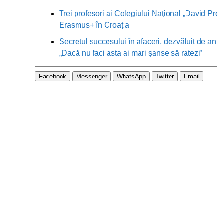
Trei profesori ai Colegiului Național „David Pr
Erasmus+ în Croația
Secretul succesului în afaceri, dezvăluit de an
„Dacă nu faci asta ai mari șanse să ratezi”
Facebook
Messenger
WhatsApp
Twitter
Email