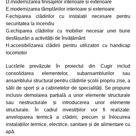
D.modernizarea finisajelor interioare și exterioare
E.modernizarea tâmplăriilor interioare și exterioare
F.echiparea clădirilor cu instalații necesare pentru
securitatea la incendiu
G.echiparea clădirilor cu mobilier necesar unei bune
desfășurări a activității de învățământ
H.accesibilizarea clădirii pentru utilizatori cu handicap
locomotor
Lucrările prevăzute în proiectul din Cugir includ
consolidarea elementelor, subansamblurilor sau
ansamblului structural pentru clădirile școlii propriu zise, a
sălii de sport și a cabinetelor de specialități. Se propune
inclusiv demolarea parțială a unor elemente structurale
sau nestructurale și introducerea unor elemente
structurale. În cadrul investițiilor vor fi realizate:
anveloparea termică a clădirii, precum și înlocuirea
instalațiilor termice, electrice, sanitare și de alimentare cu
apă.