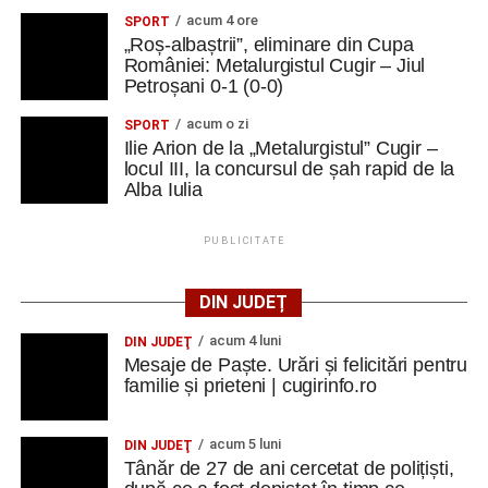
acum 4 ore
SPORT
„Roș-albaștrii”, eliminare din Cupa
României: Metalurgistul Cugir – Jiul
Petroșani 0-1 (0-0)
acum o zi
SPORT
Ilie Arion de la „Metalurgistul” Cugir –
locul III, la concursul de șah rapid de la
Alba Iulia
PUBLICITATE
DIN JUDEȚ
acum 4 luni
DIN JUDEŢ
Mesaje de Paște. Urări și felicitări pentru
familie și prieteni | cugirinfo.ro
acum 5 luni
DIN JUDEŢ
Tânăr de 27 de ani cercetat de polițiști,