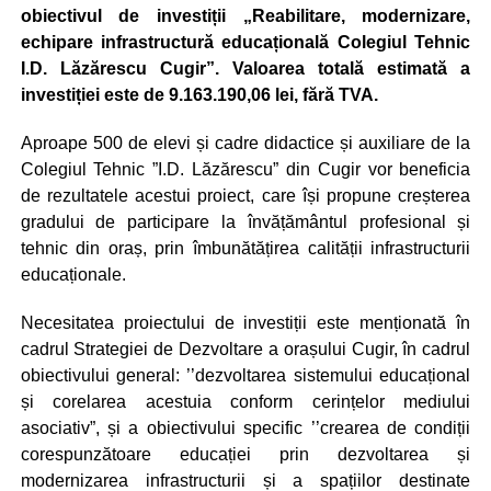
obiectivul de investiții „Reabilitare, modernizare,
echipare infrastructură educațională Colegiul Tehnic
I.D. Lăzărescu Cugir”. Valoarea totală estimată a
investiției este de 9.163.190,06 lei, fără TVA.
Aproape 500 de elevi și cadre didactice și auxiliare de la
Colegiul Tehnic ”I.D. Lăzărescu” din Cugir vor beneficia
de rezultatele acestui proiect, care își propune creșterea
gradului de participare la învățământul profesional și
tehnic din oraș, prin îmbunătățirea calității infrastructurii
educaționale.
Necesitatea proiectului de investiții este menționată în
cadrul Strategiei de Dezvoltare a orașului Cugir, în cadrul
obiectivului general: ’’dezvoltarea sistemului educațional
și corelarea acestuia conform cerințelor mediului
asociativ”, și a obiectivului specific ’’crearea de condiții
corespunzătoare educației prin dezvoltarea și
modernizarea infrastructurii și a spațiilor destinate