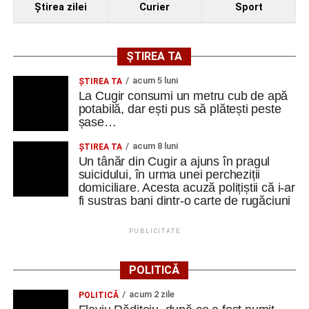
Ştirea zilei
Curier
Sport
ȘTIREA TA
acum 5 luni
ȘTIREA TA
La Cugir consumi un metru cub de apă
potabilă, dar ești pus să plătești peste
șase…
acum 8 luni
ȘTIREA TA
Un tânăr din Cugir a ajuns în pragul
suicidului, în urma unei percheziții
domiciliare. Acesta acuză polițiștii că i-ar
fi sustras bani dintr-o carte de rugăciuni
PUBLICITATE
POLITICĂ
acum 2 zile
POLITICĂ