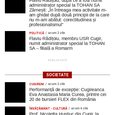
Flaviu Rădițoiu, după ce a fost numit
administrator special la TOHAN SA
Zărnești: „În întreaga mea activitate m-
am ghidat după două principii de la care
nu m-am abătut: corectitudinea și
profesionalismul”
acum 2 zile
POLITICĂ
Flaviu Rădițoiu, membru USR Cugir,
numit administrator special la TOHAN
SA – filială a Romarm
PUBLICITATE
SOCIETATE
acum 2 zile
CUGIRENI
Performanță de excepție: Cugireanca
Eva Anastasia Maria Curea, printre cei
20 de bursieri FLEX din România
acum 6 zile
ÎNVĂŢĂMÂNT - CULTURĂ
Prof. Nicoletta Huștiuc din Cugir, la