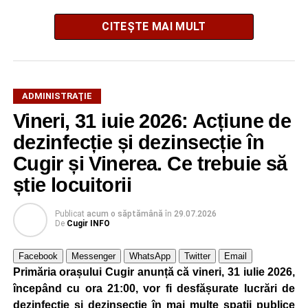
CITEȘTE MAI MULT
Contractul are o valoare estimată de
394.000 de lei, fără
TVA
, iar termenul limită pentru depunerea ofertelor este
17 august 2026
.
ADMINISTRAŢIE
Vineri, 31 iuie 2026: Acțiune de
Investiția este derulată de Primăria Cugir în parteneriat cu
dezinfecție și dezinsecție în
Consiliul Județean Alba și urmărește restaurarea și
refuncționalizarea unui ansamblu gospodăresc tradițional
Cugir și Vinerea. Ce trebuie să
din localitatea Vinerea, care va deveni un centru destinat
știe locuitorii
activităților culturale, educaționale și expoziționale.
Publicat
acum o săptămână
în
29.07.2026
O gospodărie tradițională va fi
De
Cugir INFO
readusă la viață
Facebook
Messenger
WhatsApp
Twitter
Email
Primăria orașului Cugir anunță că vineri, 31 iulie 2026,
Ansamblul este situat pe strada Principală nr. 172 din
începând cu ora 21:00, vor fi desfășurate lucrări de
Vinerea, pe un teren de aproximativ 1.975 de metri pătrați,
dezinfecție și dezinsecție în mai multe spații publice