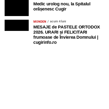
Medic urolog nou, la Spitalul
orășenesc Cugir
acum 4 luni
MONDEN
MESAJE de PASTELE ORTODOX
2026. URARI și FELICITARI
frumoase de Învierea Domnului |
cugirinfo.ro