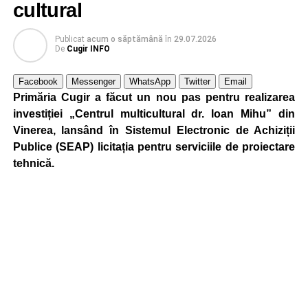
cultural
Publicat
acum o săptămână
în
29.07.2026
De
Cugir INFO
Facebook
Messenger
WhatsApp
Twitter
Email
Primăria Cugir a făcut un nou pas pentru realizarea
investiției „Centrul multicultural dr. Ioan Mihu” din
Vinerea, lansând în Sistemul Electronic de Achiziții
Publice (SEAP) licitația pentru serviciile de proiectare
tehnică.