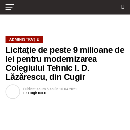
ADMINISTRAŢIE
Licitație de peste 9 milioane de
lei pentru modernizarea
Colegiului Tehnic I. D.
Lăzărescu, din Cugir
Publicat
acum 5 ani
în
10.04.2021
De
Cugir INFO