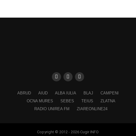
ABRUD
AIUD
ALBA IULIA
BLAJ
CAMPENI
OCNA MURES
SEBES
TEIUS
ZLATNA
RADIO UNIREA FM
ZIAREONLINE24
Copyright © 2012 - 2026 Cugir INFO