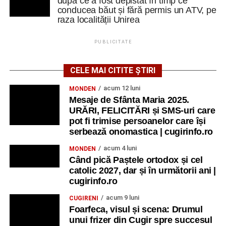
după ce a fost depistat în timp ce
conducea băut și fără permis un ATV, pe
raza localității Unirea
PUBLICITATE
CELE MAI CITITE ȘTIRI
acum 12 luni
MONDEN
Mesaje de Sfânta Maria 2025.
URĂRI, FELICITĂRI și SMS-uri care
pot fi trimise persoanelor care își
serbează onomastica | cugirinfo.ro
acum 4 luni
MONDEN
Când pică Paștele ortodox și cel
catolic 2027, dar și în următorii ani |
cugirinfo.ro
acum 9 luni
CUGIRENI
Foarfeca, visul și scena: Drumul
unui frizer din Cugir spre succesul