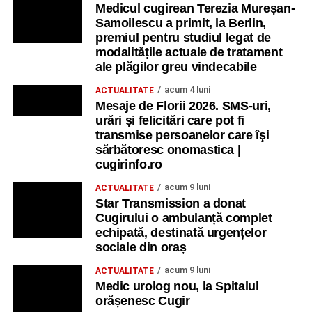
Medicul cugirean Terezia Mureșan-
Samoilescu a primit, la Berlin,
premiul pentru studiul legat de
modalitățile actuale de tratament
ale plăgilor greu vindecabile
acum 4 luni
ACTUALITATE
Mesaje de Florii 2026. SMS-uri,
urări și felicitări care pot fi
transmise persoanelor care îşi
sărbătoresc onomastica |
cugirinfo.ro
acum 9 luni
ACTUALITATE
Star Transmission a donat
Cugirului o ambulanță complet
echipată, destinată urgențelor
sociale din oraș
acum 9 luni
ACTUALITATE
Medic urolog nou, la Spitalul
orășenesc Cugir