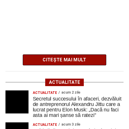
Cugir și-au perfecționat competențele prin
mobilități Erasmus+ în Croația
Secretul succesului în afaceri, dezvăluit de
antreprenorul Alexandru Jittu care a lucrat pentru
Elon Musk: „Dacă nu faci asta ai mari șanse să
ratezi”
Facebook
Messenger
WhatsApp
Twitter
Email
CITEȘTE MAI MULT
Contractul are o valoare estimată de
394.000 de lei, fără
TVA
, iar termenul limită pentru depunerea ofertelor este
ACTUALITATE
17 august 2026
.
acum 2 zile
ACTUALITATE
Secretul succesului în afaceri, dezvăluit
Investiția este derulată de Primăria Cugir în parteneriat cu
de antreprenorul Alexandru Jittu care a
Consiliul Județean Alba și urmărește restaurarea și
lucrat pentru Elon Musk: „Dacă nu faci
refuncționalizarea unui ansamblu gospodăresc tradițional
asta ai mari șanse să ratezi”
din localitatea Vinerea, care va deveni un centru destinat
acum 3 zile
ACTUALITATE
activităților culturale, educaționale și expoziționale.