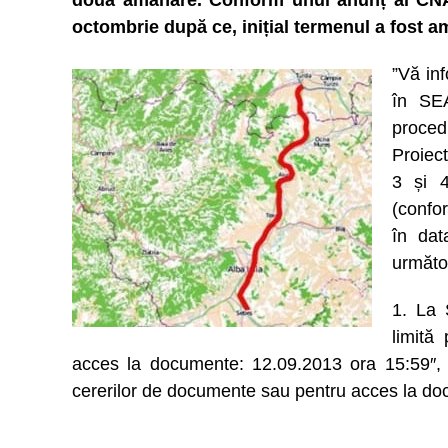
doua amânare. Conform unui anunț al CNAD
octombrie după ce, inițial termenul a fost a
”Vă in
în SEA
proced
Proiect
3 și 4
(confo
în dat
următoa
1. La
limită
acces la documente: 12.09.2013 ora 15:59″, s
cererilor de documente sau pentru acces la do