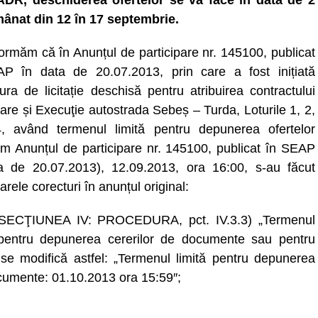
R, deschiderea ofertelor se va face în data de 2
mânat din 12 în 17 septembrie.
formăm că în Anunțul de participare nr. 145100, publicat
P în data de 20.07.2013, prin care a fost inițiată
ura de licitație deschisă pentru atribuirea contractului
are și Execuţie autostrada Sebeș – Turda, Loturile 1, 2,
, având termenul limită pentru depunerea ofertelor
rm Anunțul de participare nr. 145100, publicat în SEAP
a de 20.07.2013), 12.09.2013, ora 16:00, s-au făcut
rele corecturi în anunțul original:
 SECŢIUNEA IV: PROCEDURA, pct. IV.3.3) „Termenul
 pentru depunerea cererilor de documente sau pentru
e modifică astfel: „Termenul limită pentru depunerea
cumente: 01.10.2013 ora 15:59″;