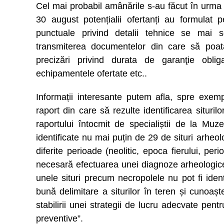
Cel mai probabil amânările s-au făcut în urma n
30 august potențialii ofertanți au formulat 
punctuale privind detalii tehnice se mai sol
transmiterea documentelor din care să poată f
precizări privind durata de garanţie obligat
echipamentele ofertate etc..
Informații interesante putem afla, spre exemp
raport din care să rezulte identificarea siturilo
raportului întocmit de specialiștii de la Muze
identificate nu mai puțin de 29 de situri arheol
diferite perioade (neolitic, epoca fierului, p
necesară efectuarea unei diagnoze arheologice
unele situri precum necropolele nu pot fi ident
bună delimitare a siturilor în teren și cunoașt
stabilirii unei strategii de lucru adecvate pent
preventive”.