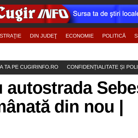
STRAŢIE
DIN JUDEŢ
ECONOMIE
POLITICĂ
S
ŞTIRI DIN ZONĂ
A TA PE CUGIRINFO.RO
CONFIDENȚIALITATE ȘI POL
ru autostrada Sebe
mânată din nou |