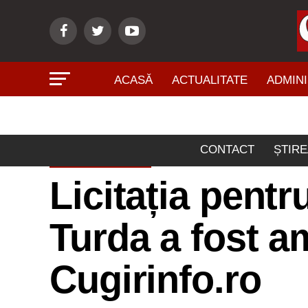
ACASĂ
ACTUALITATE
ADMINI
CONTACT
ȘTIRE
DIN JUDEŢ
Licitația pent
Turda a fost a
Cugirinfo.ro