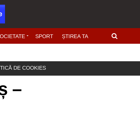
OCIETATE
SPORT
ȘTIREA TA
ITICĂ DE COOKIES
ș –