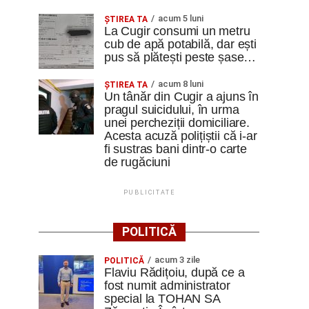
acum 5 luni
ȘTIREA TA
La Cugir consumi un metru
cub de apă potabilă, dar ești
pus să plătești peste șase…
acum 8 luni
ȘTIREA TA
Un tânăr din Cugir a ajuns în
pragul suicidului, în urma
unei percheziții domiciliare.
Acesta acuză polițiștii că i-ar
fi sustras bani dintr-o carte
de rugăciuni
PUBLICITATE
POLITICĂ
acum 3 zile
POLITICĂ
Flaviu Rădițoiu, după ce a
fost numit administrator
special la TOHAN SA