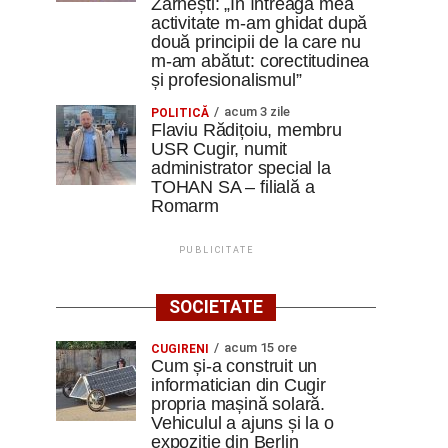
Zărnești: „În întreaga mea
activitate m-am ghidat după
două principii de la care nu
m-am abătut: corectitudinea
și profesionalismul”
acum 3 zile
POLITICĂ
Flaviu Rădițoiu, membru
USR Cugir, numit
administrator special la
TOHAN SA – filială a
Romarm
PUBLICITATE
SOCIETATE
acum 15 ore
CUGIRENI
Cum și-a construit un
informatician din Cugir
propria mașină solară.
Vehiculul a ajuns și la o
expoziție din Berlin