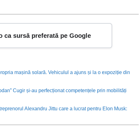
o ca sursă preferată pe Google
ropria mașină solară. Vehiculul a ajuns și la o expoziție din
odan” Cugir și-au perfecționat competențele prin mobilități
treprenorul Alexandru Jittu care a lucrat pentru Elon Musk: