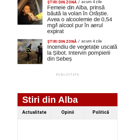
acum 4 zile
ŞTIRI DIN ZONĂ
Femeie din Alba, prinsă
băută la volan în Orăștie.
Avea o alcoolemie de 0,54
mg/l alcool pur în aerul
expirat
acum 4 zile
ŞTIRI DIN ZONĂ
Incendiu de vegetație uscată
la Șibot. Intervin pompierii
din Sebeș
PUBLICITATE
Stiri din Alba
Actualitate
Opinii
Politică