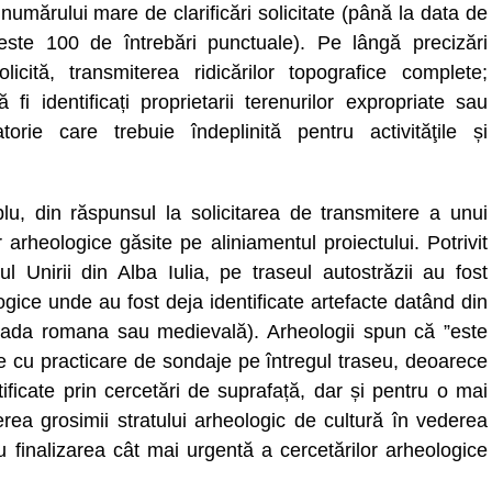
umărului mare de clarificări solicitate (până la data de
peste 100 de întrebări punctuale). Pe lângă precizări
icită, transmiterea ridicărilor topografice complete;
i identificați proprietarii terenurilor expropriate sau
orie care trebuie îndeplinită pentru activităţile și
lu, din răspunsul la solicitarea de transmitere a unui
r arheologice găsite pe aliniamentul proiectului. Potrivit
ul Unirii din Alba Iulia, pe traseul autostrăzii au fost
ogice unde au fost deja identificate artefacte datând din
erioada romana sau medievală). Arheologii spun că ”este
 cu practicare de sondaje pe întregul traseu, deoarece
ificate prin cercetări de suprafață, dar și pentru o mai
erea grosimii stratului arheologic de cultură în vederea
ru finalizarea cât mai urgentă a cercetărilor arheologice