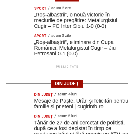
activitățile interactive, lucrul în echipă și exercițiile
acum 2 ore
practice au făcut ca fiecare zi să fie diferită și fiecare
SPORT
„Roș-albaștrii”, o nouă victorie în
participant să fie implicat
”.
meciurile de pregătire: Metalurgistul
Cugir – FC Inter Sibiu 1-0 (0-0)
Limba care ne-a apropiat
acum 3 zile
SPORT
„Roș-albaștrii”, eliminare din Cupa
Comunicarea s-a realizat în principal în limba engleză,
României: Metalurgistul Cugir – Jiul
însă diversitatea culturală a oferit ocazia să folosească și
Petroșani 0-1 (0-0)
franceza, italiana și spaniola.
PUBLICITATE
„Am descoperit încă o dată că limbile străine nu sunt doar
instrumente de comunicare, ci și punți între oameni.
DIN JUDEȚ
Într-un grup internațional, uneori un cuvânt spus într-o altă
acum 4 luni
DIN JUDEŢ
limbă, un zâmbet sau o glumă sunt suficiente pentru a
Mesaje de Paște. Urări și felicitări pentru
crea o conexiune
”.
familie și prieteni | cugirinfo.ro
acum 5 luni
DIN JUDEŢ
Finalul unei experiențe care continuă
Tânăr de 27 de ani cercetat de polițiști,
după ce a fost depistat în timp ce
Ultima zi a fost dedicată Youthpass, evaluării finale,