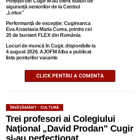
Polițiștii din Cugir le-au oferit sfaturi de
siguranță seniorilor de la Centrul
„Lotus”
Performanță de excepție: Cugireanca
Eva Anastasia Maria Curea, printre cei
20 de bursieri FLEX din România
Locuri de muncă în Cugir, disponibile la
4 august 2026. AJOFM Alba a publicat
lista posturilor vacante
CLICK PENTRU A COMENTA
ÎNVĂŢĂMÂNT - CULTURĂ
Trei profesori ai Colegiului
Național „David Prodan” Cugir
și-au perfecționat