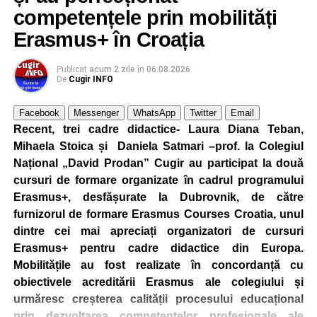
competențele prin mobilități
Erasmus+ în Croația
Publicat
acum 2 zile
în
06.08.2026
De
Cugir INFO
Facebook
Messenger
WhatsApp
Twitter
Email
Recent, trei cadre didactice- Laura Diana Teban,
Mihaela Stoica și Daniela Satmari –prof. la Colegiul
Național „David Prodan” Cugir au participat la două
cursuri de formare organizate în cadrul programului
Erasmus+, desfășurate la Dubrovnik, de către
furnizorul de formare Erasmus Courses Croatia, unul
dintre cei mai apreciați organizatori de cursuri
Erasmus+ pentru cadre didactice din Europa.
Mobilitățile au fost realizate în concordanță cu
obiectivele acreditării Erasmus ale colegiului și
urmăresc creșterea calității procesului educațional
prin dezvoltarea competențelor profesionale ale