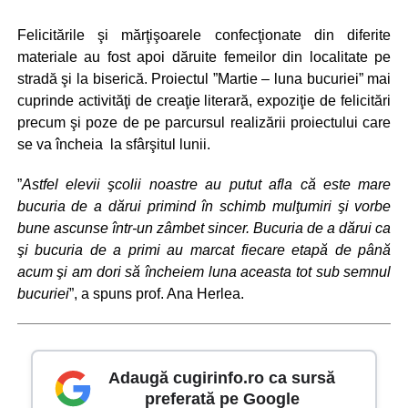
Felicitările şi mărţişoarele confecţionate din diferite
materiale au fost apoi dăruite femeilor din localitate pe
stradă şi la biserică. Proiectul ”Martie – luna bucuriei” mai
cuprinde activităţi de creaţie literară, expoziţie de felicitări
precum şi poze de pe parcursul realizării proiectului care
se va încheia la sfârşitul lunii.
”
Astfel elevii şcolii noastre au putut afla că este mare
bucuria de a dărui primind în schimb mulţumiri şi vorbe
bune ascunse într-un zâmbet sincer. Bucuria de a dărui ca
şi bucuria de a primi au marcat fiecare etapă de până
acum şi am dori să încheiem luna aceasta tot sub semnul
bucuriei
”, a spuns prof. Ana Herlea.
Adaugă cugirinfo.ro ca sursă
preferată pe Google