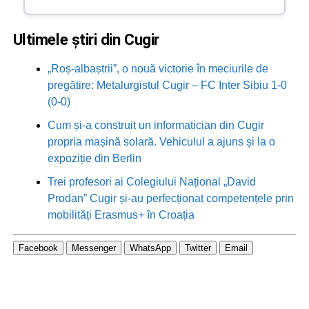
Ultimele știri din Cugir
„Roș-albaștrii”, o nouă victorie în meciurile de
pregătire: Metalurgistul Cugir – FC Inter Sibiu 1-0
(0-0)
Cum și-a construit un informatician din Cugir
propria mașină solară. Vehiculul a ajuns și la o
expoziție din Berlin
Trei profesori ai Colegiului Național „David
Prodan” Cugir și-au perfecționat competențele prin
mobilități Erasmus+ în Croația
Facebook
Messenger
WhatsApp
Twitter
Email