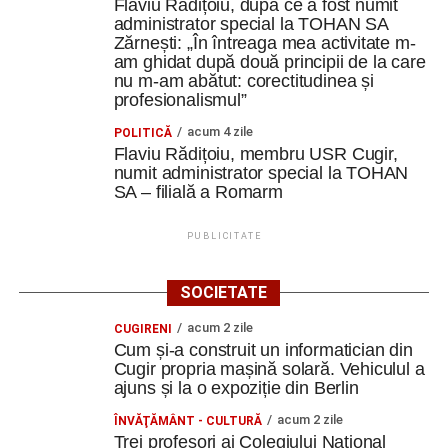
Moravia de Sud.
,,Am vizitat castelele Mikulov, Lednice și
Flaviu Rădițoiu, după ce a fost numit
administrator special la TOHAN SA
Valtice, fiecare oferindu-ne o perspectivă diferită asupra
Zărnești: „În întreaga mea activitate m-
istoriei, arhitecturii și culturii acestei regiuni.
am ghidat după două principii de la care
nu m-am abătut: corectitudinea și
Astfel, învățarea nu s-a limitat la spațiul de curs. A
profesionalismul”
continuat prin călătorie, explorare și descoperirea locurilor
acum 4 zile
POLITICĂ
în care ne aflam”.
Flaviu Rădițoiu, membru USR Cugir,
numit administrator special la TOHAN
Să refolosim, să reparăm, să reinventăm
SA – filială a Romarm
Unul dintre cele mai practice momente ale mobilității a
PUBLICITATE
fost potrivit cursantei din Cugir, atelierul Do It Yourself.
,,Am croșetat, am cusut, am reparat și am transformat
SOCIETATE
obiecte vechi în unele noi. Un tricou putea deveni o
poșetă sau o gentuță, iar un obiect aparent lipsit de
acum 2 zile
CUGIRENI
utilitate putea primi o nouă viață.
Cum și-a construit un informatician din
Cugir propria mașină solară. Vehiculul a
ajuns și la o expoziție din Berlin
Aceste activități ne-au făcut să înțelegem că
sustenabilitatea nu înseamnă doar politici europene și
acum 2 zile
ÎNVĂŢĂMÂNT - CULTURĂ
concepte complexe. Înseamnă și să reparăm înainte să
Trei profesori ai Colegiului Național