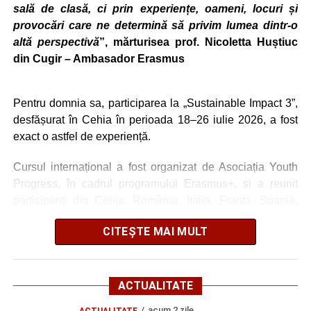
sală de clasă, ci prin experiențe, oameni, locuri și
stil de viață sustenabil în rândul elevilor.
provocări care ne determină să privim lumea dintr-o
altă perspectivă
”, mărturisea prof. Nicoletta Huștiuc
„Activitățile desfășurate au avut un puternic caracter
din Cugir – Ambasador Erasmus
practic și colaborativ, oferind participanților oportunitatea
de a experimenta direct resurse și strategii care pot fi
adaptate la nevoile școlii.
Pentru domnia sa, participarea la „Sustainable Impact 3”,
desfășurat în Cehia în perioada 18–26 iulie 2026, a fost
exact o astfel de experiență.
Cursul internațional a fost organizat de Asociația Youth
Progress, în cadrul programului Erasmus+, și a reunit
participanți din Cehia, România, Italia, Franța, Spania,
Portugalia, Bosnia și Herțegovina și Lituania.
CITEȘTE MAI MULT
Din România au participat trei persoane, iar Nicoletta -
profesor și Ambasador Erasmus din România (Școala
Gimnazială nr.3 Cugir) a avut bucuria de a reprezenta țara
ACTUALITATE
în această experiență europeană dedicată sustenabilității
Competențele dobândite în cadrul acestor mobilități vor fi
acum 2 zile