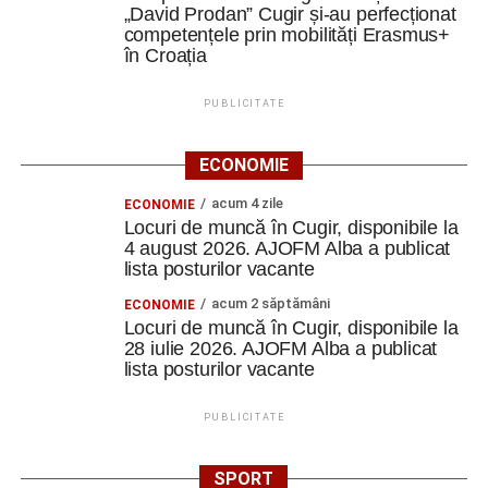
„David Prodan” Cugir și-au perfecționat
aruncăm, să refolosim înainte să cumpărăm și să găsim
competențele prin mobilități Erasmus+
soluții creative pentru ceea ce avem deja”.
în Croația
De la idee la campanie
PUBLICITATE
În cadrul Design Lab Creation, echipele interculturale au
ECONOMIE
creat și testat propriile workshopuri. A fost o experiență în
care s-a trecut de la statutul de participanți la cel de
acum 4 zile
ECONOMIE
creatori.
Locuri de muncă în Cugir, disponibile la
4 august 2026. AJOFM Alba a publicat
S-a continuat cu tema Media Literacy, iar apoi fiecare
lista posturilor vacante
echipă a creat campanii de promovare a sustenabilității.
acum 2 săptămâni
ECONOMIE
Locuri de muncă în Cugir, disponibile la
„Am învățat să construim mesaje, să lucrăm în echipă și
28 iulie 2026. AJOFM Alba a publicat
să folosim comunicarea ca instrument pentru
lista posturilor vacante
conștientizare și schimbare.
PUBLICITATE
Pe tot parcursul cursului, metodele non-formale au avut
un rol esențial. Energizerele, jocurile de socializare,
SPORT