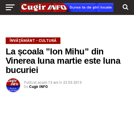
ÎNVĂŢĂMÂNT - CULTURĂ
La școala ”Ion Mihu” din
Vinerea luna martie este luna
bucuriei
Publicat
acum 13 ani
în
22.03.2013
De
Cugir INFO