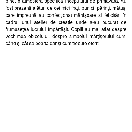
bine, o atmosferă specifică începutului de primăvară. Au
fost prezenţi alături de cei mici fraţi, bunici, părinţi, mătuşi
care împreună au confecţionat mărţişoare şi felicitări în
cadrul unui atelier de creaţie unde s-au bucurat de
frumuseţea lucrului împărtăşit. Copiii au mai aflat despre
vechimea obiceiului, despre simbolul mărţişorului cum,
când şi cât se poartă dar şi cum trebuie oferit.