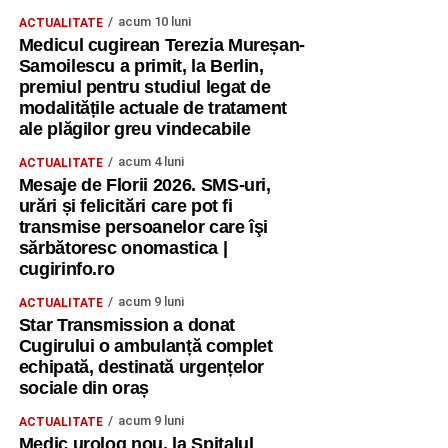
Ne-am despărțit, dar nu ne-am încheiat colaborarea. Am
acum 10 luni
ACTUALITATE
plecat cu promisiunea de a rămâne conectați, de a
Medicul cugirean Terezia Mureșan-
împărtăși ceea ce am învățat și de a transforma
Samoilescu a primit, la Berlin,
experiența într-un impact real în comunitățile noastre”.
premiul pentru studiul legat de
modalitățile actuale de tratament
Un „mulțumesc” pentru oportunitate
ale plăgilor greu vindecabile
acum 4 luni
„Mulțumim Asociației Youth Progress din Cehia pentru
ACTUALITATE
Mesaje de Florii 2026. SMS-uri,
încrederea acordată și pentru faptul că ne-a oferit șansa
urări și felicitări care pot fi
de a participa la acest curs internațional.
transmise persoanelor care îşi
sărbătoresc onomastica |
Mulțumim Erasmus+ pentru oportunitățile extraordinare de
cugirinfo.ro
învățare, dezvoltare și colaborare europeană și pentru
acum 9 luni
șansa de a transforma chiar și vacanța într-un timp al
ACTUALITATE
Star Transmission a donat
descoperirii și al formării prin metode non-formale,
Cugirului o ambulanță complet
interactive și creative.
echipată, destinată urgențelor
sociale din oraș
Pentru mine, Sustainable Impact 3 înseamnă mai mult
decât un curs finalizat și un certificat Youthpass.
acum 9 luni
ACTUALITATE
Medic urolog nou, la Spitalul
Înseamnă oameni pe care i-am cunoscut, idei pe care le