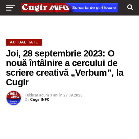
ACTUALITATE
Joi, 28 septembrie 2023: O
nouă întâlnire a cercului de
scriere creativă „Verbum”, la
Cugir
Publicat
acum 3 ani
în
27.09.2023
De
Cugir INFO