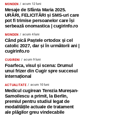
acum 12 luni
MONDEN
Mesaje de Sfânta Maria 2025.
URĂRI, FELICITĂRI și SMS-uri care
pot fi trimise persoanelor care își
serbează onomastica | cugirinfo.ro
acum 4 luni
MONDEN
Când pică Paștele ortodox și cel
catolic 2027, dar și în următorii ani |
cugirinfo.ro
acum 9 luni
CUGIRENI
Foarfeca, visul și scena: Drumul
unui frizer din Cugir spre succesul
internațional
acum 10 luni
ACTUALITATE
Medicul cugirean Terezia Mureșan-
Samoilescu a primit, la Berlin,
premiul pentru studiul legat de
modalitățile actuale de tratament
ale plăgilor greu vindecabile