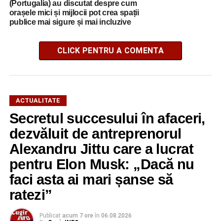
(Portugalia) au discutat despre cum
orașele mici și mijlocii pot crea spații
publice mai sigure și mai incluzive
CLICK PENTRU A COMENTA
ACTUALITATE
Secretul succesului în afaceri,
dezvăluit de antreprenorul
Alexandru Jittu care a lucrat
pentru Elon Musk: „Dacă nu
faci asta ai mari șanse să
ratezi”
Publicat
acum 7 ore
în
06.08.2026