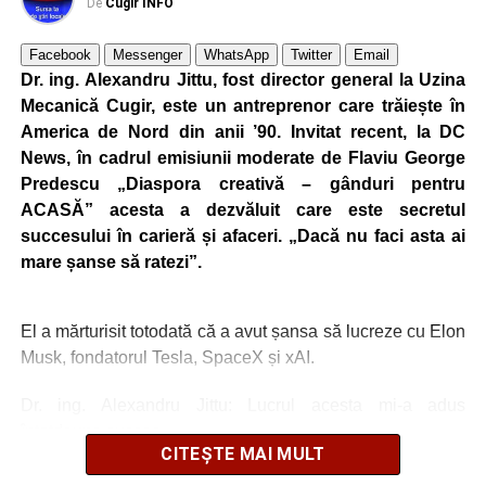
De
Cugir INFO
Facebook
Messenger
WhatsApp
Twitter
Email
Dr. ing. Alexandru Jittu, fost director general la Uzina
Mecanică Cugir, este un antreprenor care trăiește în
America de Nord din anii ’90. Invitat recent, la DC
News, în cadrul emisiunii moderate de Flaviu George
Predescu „Diaspora creativă – gânduri pentru
ACASĂ” acesta a dezvăluit care este secretul
succesului în carieră și afaceri. „Dacă nu faci asta ai
mare șanse să ratezi”.
El a mărturisit totodată că a avut șansa să lucreze cu Elon
Musk, fondatorul Tesla, SpaceX și xAI.
Dr. ing. Alexandru Jittu: Lucrul acesta mi-a adus
întotdeuna succes
CITEȘTE MAI MULT
„Nu am lucrat niciodată pentru guverne. În România am