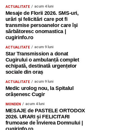
acum 4 luni
ACTUALITATE
Mesaje de Florii 2026. SMS-uri,
urări și felicitări care pot fi
transmise persoanelor care îşi
sărbătoresc onomastica |
cugirinfo.ro
acum 9 luni
ACTUALITATE
Star Transmission a donat
Cugirului o ambulanță complet
echipată, destinată urgențelor
sociale din oraș
acum 9 luni
ACTUALITATE
Medic urolog nou, la Spitalul
orășenesc Cugir
acum 4 luni
MONDEN
MESAJE de PASTELE ORTODOX
2026. URARI și FELICITARI
frumoase de Învierea Domnului |
cugirinfo.ro