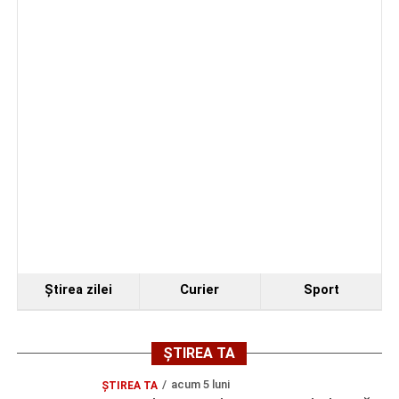
Facebook
Messenger
WhatsApp
Twitter
Email
Ştirea zilei
Curier
Sport
ȘTIREA TA
acum 5 luni
ȘTIREA TA