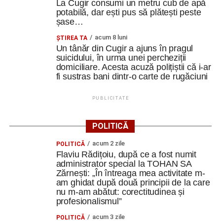
La Cugir consumi un metru cub de apă
potabilă, dar ești pus să plătești peste
șase…
acum 8 luni
ȘTIREA TA
Un tânăr din Cugir a ajuns în pragul
suicidului, în urma unei percheziții
domiciliare. Acesta acuză polițiștii că i-ar
fi sustras bani dintr-o carte de rugăciuni
PUBLICITATE
POLITICĂ
acum 2 zile
POLITICĂ
Flaviu Rădițoiu, după ce a fost numit
administrator special la TOHAN SA
Zărnești: „În întreaga mea activitate m-
am ghidat după două principii de la care
nu m-am abătut: corectitudinea și
profesionalismul”
acum 3 zile
POLITICĂ