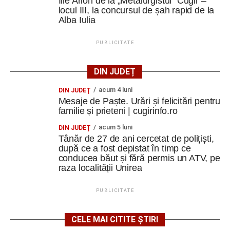
Ilie Arion de la „Metalurgistul” Cugir –
locul III, la concursul de șah rapid de la
Alba Iulia
PUBLICITATE
DIN JUDEȚ
acum 4 luni
DIN JUDEŢ
Mesaje de Paște. Urări și felicitări pentru
familie și prieteni | cugirinfo.ro
acum 5 luni
DIN JUDEŢ
Tânăr de 27 de ani cercetat de polițiști,
după ce a fost depistat în timp ce
conducea băut și fără permis un ATV, pe
raza localității Unirea
PUBLICITATE
CELE MAI CITITE ȘTIRI