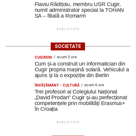
Flaviu Rădițoiu, membru USR Cugir,
numit administrator special la TOHAN
SA – filială a Romarm
PUBLICITATE
SOCIETATE
acum 3 ore
CUGIRENI
Cum și-a construit un informatician din
Cugir propria mașină solară. Vehiculul a
ajuns și la o expoziție din Berlin
acum 6 ore
ÎNVĂŢĂMÂNT - CULTURĂ
Trei profesori ai Colegiului Național
„David Prodan” Cugir și-au perfecționat
competențele prin mobilități Erasmus+
în Croația
PUBLICITATE