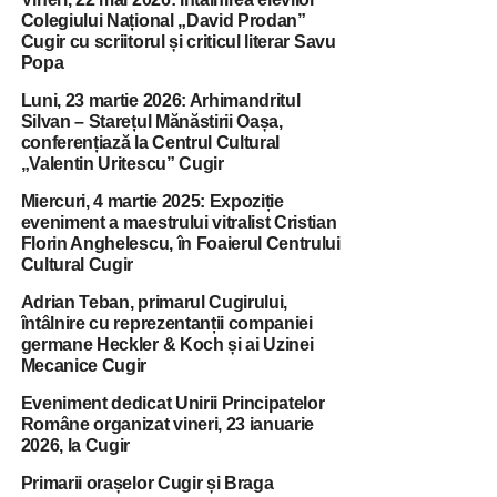
Colegiului Național „David Prodan”
Cugir cu scriitorul și criticul literar Savu
Popa
Luni, 23 martie 2026: Arhimandritul
Silvan – Starețul Mănăstirii Oașa,
conferențiază la Centrul Cultural
„Valentin Uritescu” Cugir
Miercuri, 4 martie 2025: Expoziție
eveniment a maestrului vitralist Cristian
Florin Anghelescu, în Foaierul Centrului
Cultural Cugir
Adrian Teban, primarul Cugirului,
întâlnire cu reprezentanții companiei
germane Heckler & Koch și ai Uzinei
Mecanice Cugir
Eveniment dedicat Unirii Principatelor
Române organizat vineri, 23 ianuarie
2026, la Cugir
Primarii orașelor Cugir și Braga