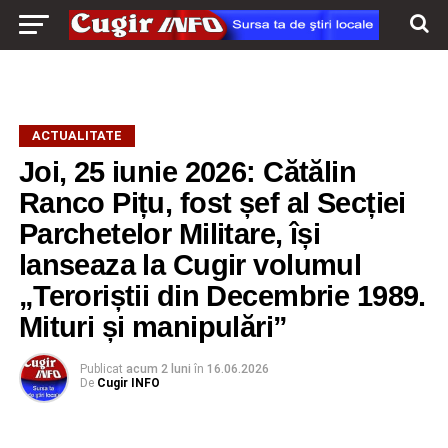
ACTUALITATE
Joi, 25 iunie 2026: Cătălin
Ranco Pițu, fost șef al Secției
Parchetelor Militare, își
lanseaza la Cugir volumul
„Teroriștii din Decembrie 1989.
Mituri și manipulări”
Publicat
acum 2 luni
în
16.06.2026
De
Cugir INFO