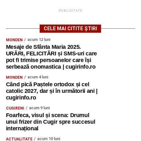
PUBLICITATE
CELE MAI CITITE ȘTIRI
acum 12 luni
MONDEN
Mesaje de Sfânta Maria 2025.
URĂRI, FELICITĂRI și SMS-uri care
pot fi trimise persoanelor care își
serbează onomastica | cugirinfo.ro
acum 4 luni
MONDEN
Când pică Paștele ortodox și cel
catolic 2027, dar și în următorii ani |
cugirinfo.ro
acum 9 luni
CUGIRENI
Foarfeca, visul și scena: Drumul
unui frizer din Cugir spre succesul
internațional
acum 10 luni
ACTUALITATE