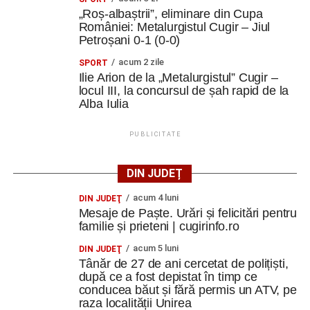
„Roș-albaștrii”, eliminare din Cupa
României: Metalurgistul Cugir – Jiul
Petroșani 0-1 (0-0)
acum 2 zile
SPORT
Ilie Arion de la „Metalurgistul” Cugir –
locul III, la concursul de șah rapid de la
Alba Iulia
PUBLICITATE
DIN JUDEȚ
acum 4 luni
DIN JUDEŢ
Mesaje de Paște. Urări și felicitări pentru
familie și prieteni | cugirinfo.ro
acum 5 luni
DIN JUDEŢ
Tânăr de 27 de ani cercetat de polițiști,
după ce a fost depistat în timp ce
conducea băut și fără permis un ATV, pe
raza localității Unirea