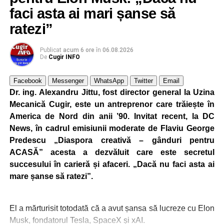
faci asta ai mari șanse să
ratezi”
Publicat
acum 6 ore
în
06.08.2026
De
Cugir INFO
Facebook
Messenger
WhatsApp
Twitter
Email
Dr. ing. Alexandru Jittu, fost director general la Uzina
Mecanică Cugir, este un antreprenor care trăiește în
America de Nord din anii ’90. Invitat recent, la DC
News, în cadrul emisiunii moderate de Flaviu George
Predescu „Diaspora creativă – gânduri pentru
ACASĂ” acesta a dezvăluit care este secretul
succesului în carieră și afaceri. „Dacă nu faci asta ai
mare șanse să ratezi”.
El a mărturisit totodată că a avut șansa să lucreze cu Elon
Musk, fondatorul Tesla, SpaceX și xAI.