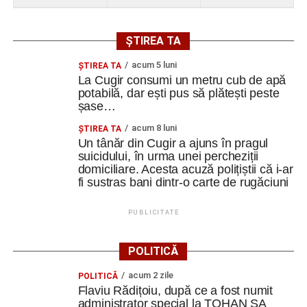
ȘTIREA TA
acum 5 luni
ȘTIREA TA
La Cugir consumi un metru cub de apă
potabilă, dar ești pus să plătești peste
șase…
acum 8 luni
ȘTIREA TA
Un tânăr din Cugir a ajuns în pragul
suicidului, în urma unei percheziții
domiciliare. Acesta acuză polițiștii că i-ar
fi sustras bani dintr-o carte de rugăciuni
PUBLICITATE
POLITICĂ
acum 2 zile
POLITICĂ
Flaviu Rădițoiu, după ce a fost numit
administrator special la TOHAN SA