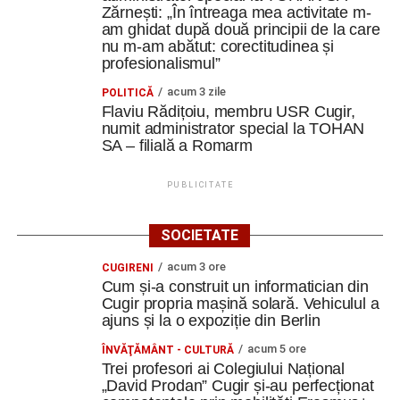
Zărnești: „În întreaga mea activitate m-
am ghidat după două principii de la care
nu m-am abătut: corectitudinea și
profesionalismul”
acum 3 zile
POLITICĂ
Flaviu Rădițoiu, membru USR Cugir,
numit administrator special la TOHAN
SA – filială a Romarm
PUBLICITATE
SOCIETATE
acum 3 ore
CUGIRENI
Cum și-a construit un informatician din
Cugir propria mașină solară. Vehiculul a
ajuns și la o expoziție din Berlin
acum 5 ore
ÎNVĂŢĂMÂNT - CULTURĂ
Trei profesori ai Colegiului Național
„David Prodan” Cugir și-au perfecționat