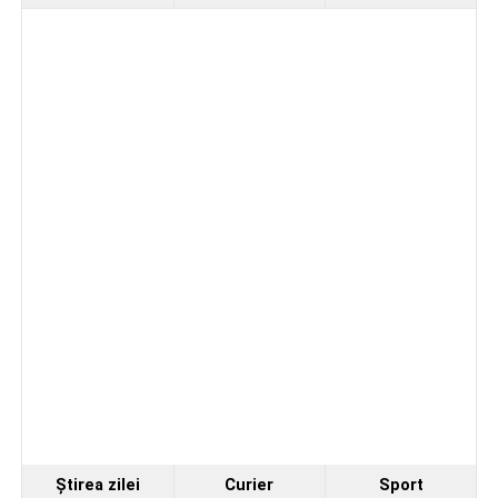
mobilități Erasmus+ în Croația
Secretul succesului în afaceri, dezvăluit de
antreprenorul Alexandru Jittu care a lucrat pentru
Elon Musk: „Dacă nu faci asta ai mari șanse să
ratezi”
Facebook
Messenger
WhatsApp
Twitter
Email
Ştirea zilei
Curier
Sport