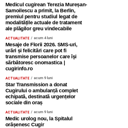
Medicul cugirean Terezia Mureșan-
Samoilescu a primit, la Berlin,
premiul pentru studiul legat de
modalitățile actuale de tratament
ale plăgilor greu vindecabile
acum 4 luni
ACTUALITATE
Mesaje de Florii 2026. SMS-uri,
urări și felicitări care pot fi
transmise persoanelor care îşi
sărbătoresc onomastica |
cugirinfo.ro
acum 9 luni
ACTUALITATE
Star Transmission a donat
Cugirului o ambulanță complet
echipată, destinată urgențelor
sociale din oraș
acum 9 luni
ACTUALITATE
Medic urolog nou, la Spitalul
orășenesc Cugir