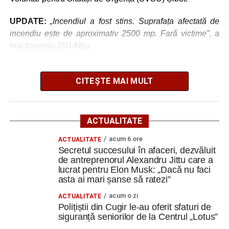
Trei profesori ai Colegiului Național „David Prodan”
UPDATE:
„Incendiul a fost stins. Suprafața afectată de
Cugir și-au perfecționat competențele prin
incendiu este de aproximativ 2500 mp. Fară victime”
, a
mobilități Erasmus+ în Croația
mai transmis ISU Alba.
Secretul succesului în afaceri, dezvăluit de
antreprenorul Alexandru Jittu care a lucrat pentru
CITEȘTE MAI MULT
Elon Musk: „Dacă nu faci asta ai mari șanse să
Adaugă cugirinfo.ro ca sursă
ratezi”
preferată pe Google
Facebook
Messenger
WhatsApp
Twitter
Email
ACTUALITATE
Ultimele știri din Cugir
acum 6 ore
ACTUALITATE
Secretul succesului în afaceri, dezvăluit
de antreprenorul Alexandru Jittu care a
Cum și-a construit un informatician din Cugir propria
lucrat pentru Elon Musk: „Dacă nu faci
mașină solară. Vehiculul a ajuns și la o expoziție din
asta ai mari șanse să ratezi”
Berlin
acum o zi
ACTUALITATE
Trei profesori ai Colegiului Național „David Prodan”
Polițiștii din Cugir le-au oferit sfaturi de
Cugir și-au perfecționat competențele prin
siguranță seniorilor de la Centrul „Lotus”
mobilități Erasmus+ în Croația