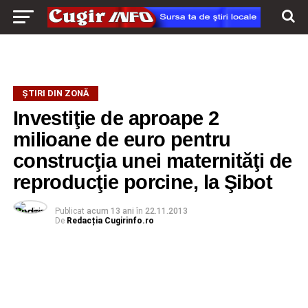
ŞTIRI DIN ZONĂ
Investiţie de aproape 2
milioane de euro pentru
construcţia unei maternităţi de
reproducţie porcine, la Şibot
Publicat
acum 13 ani
în
22.11.2013
De
Redacția Cugirinfo.ro