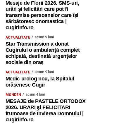
Mesaje de Florii 2026. SMS-uri,
urări și felicitări care pot fi
transmise persoanelor care îşi
sărbătoresc onomastica |
cugirinfo.ro
acum 9 luni
ACTUALITATE
Star Transmission a donat
Cugirului o ambulanță complet
echipată, destinată urgențelor
sociale din oraș
acum 9 luni
ACTUALITATE
Medic urolog nou, la Spitalul
orășenesc Cugir
acum 4 luni
MONDEN
MESAJE de PASTELE ORTODOX
2026. URARI și FELICITARI
frumoase de Învierea Domnului |
cugirinfo.ro