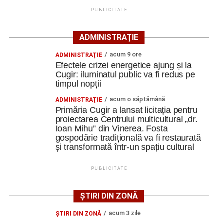
PUBLICITATE
Secretul succesului în afaceri, dezvăluit de
antreprenorul Alexandru Jittu care a lucrat pentru
ADMINISTRAȚIE
Elon Musk: „Dacă nu faci asta ai mari șanse să
ratezi”
acum 9 ore
ADMINISTRAŢIE
Efectele crizei energetice ajung și la
Facebook
Messenger
Cugir: iluminatul public va fi redus pe
WhatsApp
Twitter
Email
timpul nopții
acum o săptămână
ADMINISTRAŢIE
Primăria Cugir a lansat licitația pentru
proiectarea Centrului multicultural „dr.
Ioan Mihu” din Vinerea. Fosta
gospodărie tradițională va fi restaurată
și transformată într-un spațiu cultural
PUBLICITATE
ȘTIRI DIN ZONĂ
acum 3 zile
ŞTIRI DIN ZONĂ