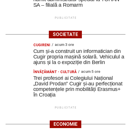
SA – filială a Romarm
PUBLICITATE
SOCIETATE
acum 3 ore
CUGIRENI
Cum și-a construit un informatician din
Cugir propria mașină solară. Vehiculul a
ajuns și la o expoziție din Berlin
acum 5 ore
ÎNVĂŢĂMÂNT - CULTURĂ
Trei profesori ai Colegiului Național
„David Prodan” Cugir și-au perfecționat
competențele prin mobilități Erasmus+
în Croația
PUBLICITATE
ECONOMIE