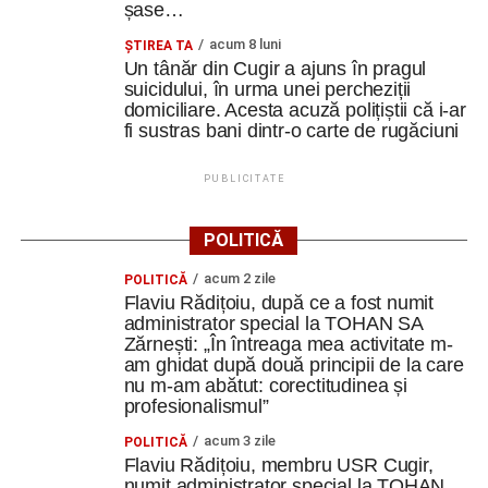
șase…
acum 8 luni
ȘTIREA TA
Un tânăr din Cugir a ajuns în pragul
suicidului, în urma unei percheziții
domiciliare. Acesta acuză polițiștii că i-ar
fi sustras bani dintr-o carte de rugăciuni
PUBLICITATE
POLITICĂ
acum 2 zile
POLITICĂ
Flaviu Rădițoiu, după ce a fost numit
administrator special la TOHAN SA
Zărnești: „În întreaga mea activitate m-
am ghidat după două principii de la care
nu m-am abătut: corectitudinea și
profesionalismul”
acum 3 zile
POLITICĂ
Flaviu Rădițoiu, membru USR Cugir,
numit administrator special la TOHAN