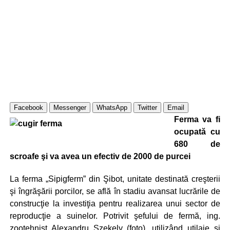
Facebook
Messenger
WhatsApp
Twitter
Email
Ferma va fi
ocupată cu
680 de
scroafe şi va avea un efectiv de 2000 de purcei
La ferma „Sipigferm” din Şibot, unitate destinată creşterii
şi îngrăşării porcilor, se află în stadiu avansat lucrările de
construcţie la investiţia pentru realizarea unui sector de
reproducţie a suinelor. Potrivit şefului de fermă, ing.
zootehnist Alexandru Szekely (foto), utilizând utilaje şi