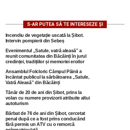
S-AR PUTEA SĂ TE INTERESEZE ȘI
Incendiu de vegetație uscată la Șibot.
Intervin pompierii din Sebeș
Evenimentul „Satule, vatră aleasă” a
reunit comunitatea din Băcăinți în jurul
credinței, tradițiilor și memoriei eroilor
Ansamblul Folcloric Câmpul Pâinii a
încântat publicul la sărbătoarea „Satule,
Vatră Aleasă” din Băcăinți
Tânăr de 20 de ani din Șibot, prins la
volan cu numere provizorii atribuite altui
autoturism
Bărbat de 76 de ani din Șibot, cercetat
penal după ce a fost prins conducând
fără permis un ATV cu o remorcă
neînmatriculată