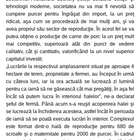
tehnologii moderne, societatea nu va mai fi nevoită să
cumpere purcei pentru îngrăşat din import, la un preţ
ridicat, aşa cum se procedează de mai mulţi ani, şi va
avea propriul său sector de reproducţie. În acest fel se va
putea obţine o producţie de carne de porc la un preţ mult
mai competitiv, superioară atât din punct de vedere
calitativ, cât şi cantitativ, valorificând la un nivel superior
capitalul investit.
„Lucrările la respectivul amplasament situat pe aproape 4
hectare de teren, proprietate a fermei, au început în urmă
cu câteva luni, iar la ora actuală se lucrează zi lumină
pentru ca iarnă să ne găsească cât mai pregătiţi, în aşa fel
încât să putem lucra în interiorul halelor”, ne-a declarat
şeful de fermă. Până acum s-a reuşit acoperirea halei şi
se lucrează la închiderea acesteia, astfel încât în perioada
de iarnă să se poată executa lucrări în interior. Complexul
este format dintr-o hală de reproducţie pentru 680 de
scroafe şi o maternitate pentru 2000 de purcei. În cadrul