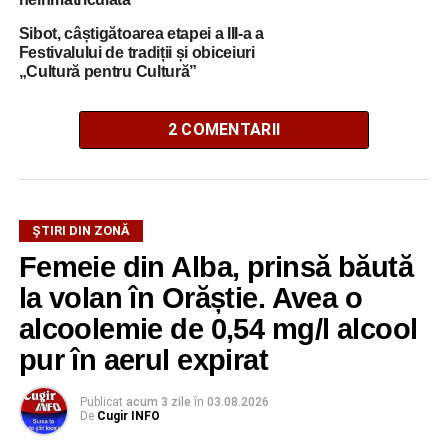
Sibot, câștigătoarea etapei a III-a a
Festivalului de tradiții și obiceiuri
„Cultură pentru Cultură”
2 COMENTARII
ŞTIRI DIN ZONĂ
Femeie din Alba, prinsă băută
la volan în Orăștie. Avea o
alcoolemie de 0,54 mg/l alcool
pur în aerul expirat
Publicat
acum 3 zile
în
03.08.2026
De
Cugir INFO