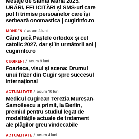
Mesaje de Sfânta Maria 2025.
URĂRI, FELICITĂRI și SMS-uri care
pot fi trimise persoanelor care își
serbează onomastica | cugirinfo.ro
acum 4 luni
MONDEN
Când pică Paștele ortodox și cel
catolic 2027, dar și în următorii ani |
cugirinfo.ro
acum 9 luni
CUGIRENI
Foarfeca, visul și scena: Drumul
unui frizer din Cugir spre succesul
internațional
acum 10 luni
ACTUALITATE
Medicul cugirean Terezia Mureșan-
Samoilescu a primit, la Berlin,
premiul pentru studiul legat de
modalitățile actuale de tratament
ale plăgilor greu vindecabile
acum 4 luni
ACTUALITATE