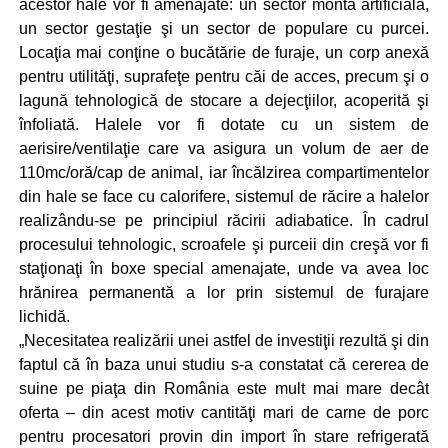
acestor hale vor fi amenajate: un sector montă artificială,
un sector gestaţie şi un sector de populare cu purcei.
Locaţia mai conţine o bucătărie de furaje, un corp anexă
pentru utilităţi, suprafeţe pentru căi de acces, precum şi o
lagună tehnologică de stocare a dejecţiilor, acoperită şi
înfoliată. Halele vor fi dotate cu un sistem de
aerisire/ventilaţie care va asigura un volum de aer de
110mc/oră/cap de animal, iar încălzirea compartimentelor
din hale se face cu calorifere, sistemul de răcire a halelor
realizându-se pe principiul răcirii adiabatice. În cadrul
procesului tehnologic, scroafele şi purceii din creşă vor fi
staţionaţi în boxe special amenajate, unde va avea loc
hrănirea permanentă a lor prin sistemul de furajare
lichidă.
„Necesitatea realizării unei astfel de investiţii rezultă şi din
faptul că în baza unui studiu s-a constatat că cererea de
suine pe piaţa din România este mult mai mare decât
oferta – din acest motiv cantităţi mari de carne de porc
pentru procesatori provin din import în stare refrigerată