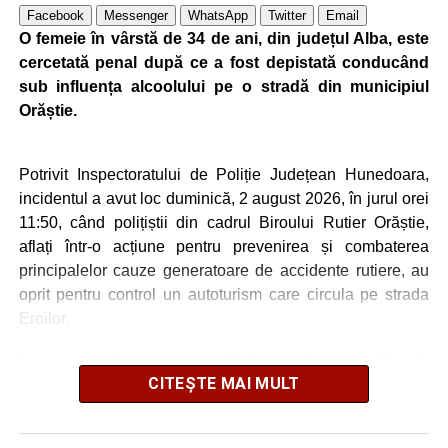
Facebook
Messenger
WhatsApp
Twitter
Email
O femeie în vârstă de 34 de ani, din județul Alba, este
cercetată penal după ce a fost depistată conducând
sub influența alcoolului pe o stradă din municipiul
Orăștie.
Potrivit Inspectoratului de Poliție Județean Hunedoara,
incidentul a avut loc duminică, 2 august 2026, în jurul orei
11:50, când polițiștii din cadrul Biroului Rutier Orăștie,
aflați într-o acțiune pentru prevenirea și combaterea
principalelor cauze generatoare de accidente rutiere, au
oprit pentru control un autoturism care circula pe strada
Eroilor.
La volan se afla o femeie de 34 de ani, din județul Alba. În
CITEȘTE MAI MULT
urma testării cu aparatul etilotest, rezultatul a indicat o
concentrație de 0,54 mg/l alcool pur în aerul expirat.