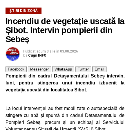
Șoferița a fost condusă ulterior la o unitate medicală, unde
i-au fost recoltate probe biologice pentru stabilirea
ŞTIRI DIN ZONĂ
alcoolemiei.
Incendiu de vegetație uscată la
Șibot. Intervin pompierii din
Polițiștii au întocmit dosar penal pentru infracțiunea de
conducerea unui vehicul sub influența alcoolului sau a
Sebeș
altor substanțe, iar cercetările continuă pentru stabilirea
tuturor împrejurărilor și dispunerea măsurilor legale.
Publicat
acum 3 zile
în
03.08.2026
De
Cugir INFO
Facebook
Messenger
WhatsApp
Twitter
Email
Adaugă cugirinfo.ro ca sursă
Pompierii din cadrul Detașamentului Sebeș intervin,
preferată pe Google
luni, pentru stingerea unui incendiu izbucnit la
vegetația uscată din localitatea Șibot.
Ultimele știri din Cugir
La locul intervenției au fost mobilizate o autospecială de
Cum și-a construit un informatician din Cugir propria
stingere cu apă și spumă din cadrul Detașamentului de
mașină solară. Vehiculul a ajuns și la o expoziție din
Pompieri Sebeș, precum și un echipaj al Serviciului
Berlin
Voluntar pentru Situații de Urgență (SVSU) Șibot.