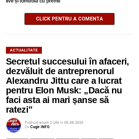
live și tombolă cu premii
CLICK PENTRU A COMENTA
ACTUALITATE
Secretul succesului în afaceri,
dezvăluit de antreprenorul
Alexandru Jittu care a lucrat
pentru Elon Musk: „Dacă nu
faci asta ai mari șanse să
ratezi”
Publicat
acum 2 zile
în
06.08.2026
De
Cugir INFO