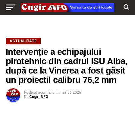
ACTUALITATE
Intervenție a echipajului
pirotehnic din cadrul ISU Alba,
după ce la Vinerea a fost găsit
un proiectil calibru 76,2 mm
Publicat
acum 2 luni
în
23.06.2026
De
Cugir INFO