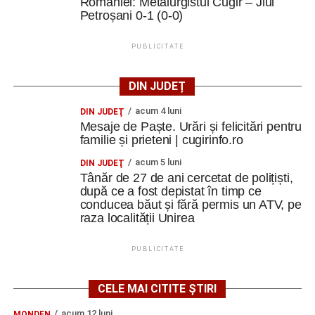
României: Metalurgistul Cugir – Jiul
Petroșani 0-1 (0-0)
PUBLICITATE
DIN JUDEȚ
acum 4 luni
DIN JUDEŢ
Mesaje de Paște. Urări și felicitări pentru
familie și prieteni | cugirinfo.ro
acum 5 luni
DIN JUDEŢ
Tânăr de 27 de ani cercetat de polițiști,
după ce a fost depistat în timp ce
conducea băut și fără permis un ATV, pe
raza localității Unirea
PUBLICITATE
CELE MAI CITITE ȘTIRI
acum 12 luni
MONDEN