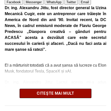
Facebook
Messenger
WhatsApp
Twitter
Email
Dr. ing. Alexandru Jittu, fost director general la Uzina
Mecanică Cugir, este un antreprenor care trăiește în
America de Nord din anii ’90. Invitat recent, la DC
News, în cadrul emisiunii moderate de Flaviu George
Predescu „Diaspora creativă – gânduri pentru
ACASĂ” acesta a dezvăluit care este secretul
succesului în carieră și afaceri. „Dacă nu faci asta ai
mare șanse să ratezi”.
El a mărturisit totodată că a avut șansa să lucreze cu Elon
Musk, fondatorul Tesla, SpaceX și xAI.
Dr. ing. Alexandru Jittu: Lucrul acesta mi-a adus
întotdeuna succes
CITEȘTE MAI MULT
„Nu am lucrat niciodată pentru guverne. În România am
lucrat la Uzina Mecanică Cugir care era întreprindere de
stat, însă în SUA sau în Canada, nu, doar în firme private