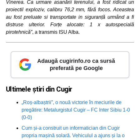
Vinerea. Ca urmare asanării terenului, a fost ridicat un
proiectil exploziv, calibru 76,2 mm, fără focos. Aceastea
au fost preluate si transportate in siguranță urmând a fi
distruse ulterior. Forțe alocate: 1 x autospecială
pirotehnică”
, a transmis ISU Alba.
Adaugă cugirinfo.ro ca sursă
preferată pe Google
Ultimele știri din Cugir
„Roș-albaștrii”, o nouă victorie în meciurile de
pregătire: Metalurgistul Cugir – FC Inter Sibiu 1-0
(0-0)
Cum și-a construit un informatician din Cugir
propria mașină solară. Vehiculul a ajuns și la o