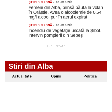
acum 5 zile
ŞTIRI DIN ZONĂ
mașină solară. Vehiculul a ajuns și la o expoziție din
Femeie din Alba, prinsă băută la volan
Adaugă cugirinfo.ro ca sursă
Berlin
în Orăștie. Avea o alcoolemie de 0,54
preferată pe Google
mg/l alcool pur în aerul expirat
Trei profesori ai Colegiului Național „David Prodan”
Cugir și-au perfecționat competențele prin
acum 5 zile
ŞTIRI DIN ZONĂ
mobilități Erasmus+ în Croația
Incendiu de vegetație uscată la Șibot.
Ultimele știri din Cugir
Intervin pompierii din Sebeș
„Roș-albaștrii”, o nouă victorie în meciurile de
Facebook
Messenger
WhatsApp
Twitter
Email
PUBLICITATE
pregătire: Metalurgistul Cugir – FC Inter Sibiu 1-0
(0-0)
Cum și-a construit un informatician din Cugir propria
Stiri din Alba
mașină solară. Vehiculul a ajuns și la o expoziție din
Berlin
Actualitate
Opinii
Politică
Trei profesori ai Colegiului Național „David Prodan”
Cugir și-au perfecționat competențele prin
mobilități Erasmus+ în Croația
Facebook
Messenger
WhatsApp
Twitter
Email