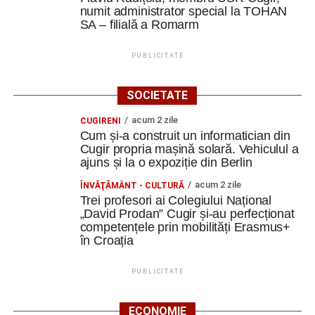
numit administrator special la TOHAN
SA – filială a Romarm
PUBLICITATE
SOCIETATE
acum 2 zile
CUGIRENI
Cum și-a construit un informatician din
Cugir propria mașină solară. Vehiculul a
ajuns și la o expoziție din Berlin
acum 2 zile
ÎNVĂŢĂMÂNT - CULTURĂ
Trei profesori ai Colegiului Național
„David Prodan” Cugir și-au perfecționat
competențele prin mobilități Erasmus+
în Croația
PUBLICITATE
ECONOMIE