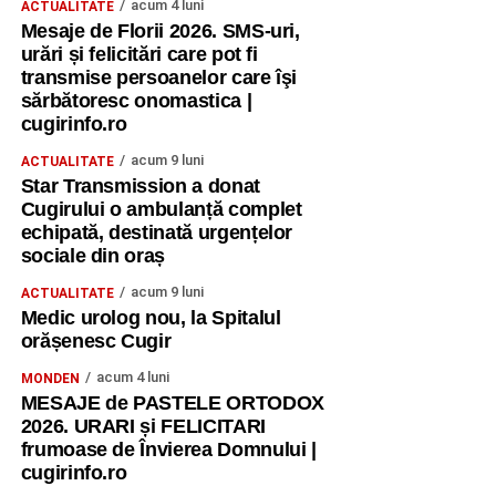
acum 4 luni
ACTUALITATE
Mesaje de Florii 2026. SMS-uri,
urări și felicitări care pot fi
transmise persoanelor care îşi
sărbătoresc onomastica |
cugirinfo.ro
acum 9 luni
ACTUALITATE
Star Transmission a donat
Cugirului o ambulanță complet
echipată, destinată urgențelor
sociale din oraș
acum 9 luni
ACTUALITATE
Medic urolog nou, la Spitalul
orășenesc Cugir
acum 4 luni
MONDEN
MESAJE de PASTELE ORTODOX
2026. URARI și FELICITARI
frumoase de Învierea Domnului |
cugirinfo.ro