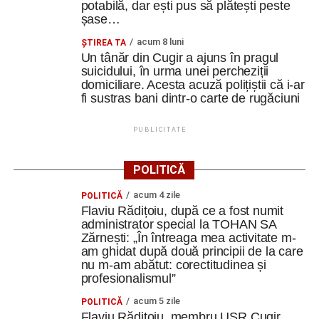
potabilă, dar ești pus să plătești peste
șase…
acum 8 luni
ȘTIREA TA
Un tânăr din Cugir a ajuns în pragul
suicidului, în urma unei percheziții
domiciliare. Acesta acuză polițiștii că i-ar
fi sustras bani dintr-o carte de rugăciuni
PUBLICITATE
POLITICĂ
acum 4 zile
POLITICĂ
Flaviu Rădițoiu, după ce a fost numit
administrator special la TOHAN SA
Zărnești: „În întreaga mea activitate m-
am ghidat după două principii de la care
nu m-am abătut: corectitudinea și
profesionalismul”
acum 5 zile
POLITICĂ
Flaviu Rădițoiu, membru USR Cugir,