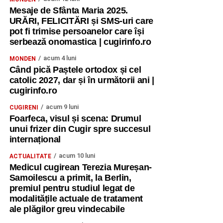
Mesaje de Sfânta Maria 2025.
URĂRI, FELICITĂRI și SMS-uri care
pot fi trimise persoanelor care își
serbează onomastica | cugirinfo.ro
acum 4 luni
MONDEN
Când pică Paștele ortodox și cel
catolic 2027, dar și în următorii ani |
cugirinfo.ro
acum 9 luni
CUGIRENI
Foarfeca, visul și scena: Drumul
unui frizer din Cugir spre succesul
internațional
acum 10 luni
ACTUALITATE
Medicul cugirean Terezia Mureșan-
Samoilescu a primit, la Berlin,
premiul pentru studiul legat de
modalitățile actuale de tratament
ale plăgilor greu vindecabile