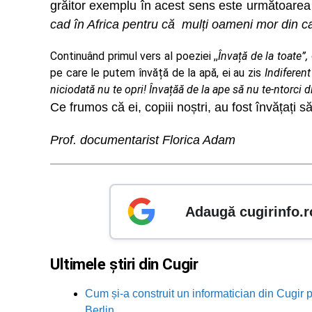
grăitor exemplu în acest sens este următoarea a
cad în Africa pentru că mulți oameni mor din ca
Continuând primul vers al poeziei ,,
Învață de la toate”,
pe care le putem învăță de la apă, ei au zis
Indiferent
niciodată nu te opri! Învațăă de la ape să nu te-ntorci 
Ce frumos că ei, copiii noștri, au fost învățați 
Prof. documentarist Florica Adam
Adaugă cugirinfo.r
Ultimele știri din Cugir
Cum și-a construit un informatician din Cugir p
Berlin