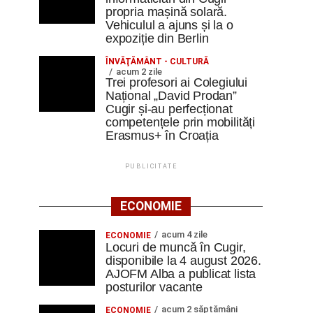
propria mașină solară.
Vehiculul a ajuns și la o
expoziție din Berlin
ÎNVĂŢĂMÂNT - CULTURĂ
acum 2 zile
Trei profesori ai Colegiului
Național „David Prodan”
Cugir și-au perfecționat
competențele prin mobilități
Erasmus+ în Croația
PUBLICITATE
ECONOMIE
acum 4 zile
ECONOMIE
Locuri de muncă în Cugir,
disponibile la 4 august 2026.
AJOFM Alba a publicat lista
posturilor vacante
acum 2 săptămâni
ECONOMIE