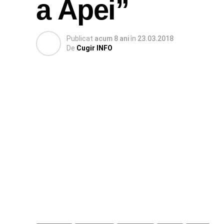
a Apei”
Publicat
acum 8 ani
în
23.03.2018
De
Cugir INFO