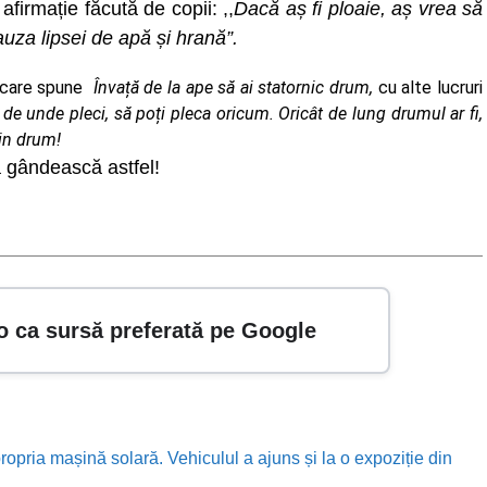
firmație făcută de copii: ,,
Dacă aș fi ploaie, aș vrea să
uza lipsei de apă și hrană”.
care spune
Învață de la ape să ai statornic drum,
cu alte lucruri
 de unde pleci, să poți pleca oricum. Oricât de lung drumul ar fi,
din drum!
să gândească astfel!
o ca sursă preferată pe Google
ropria mașină solară. Vehiculul a ajuns și la o expoziție din