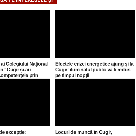
SĂ TE INTERESEZE ȘI
 ai Colegiului Național
Efectele crizei energetice ajung și la
n” Cugir și-au
Cugir: iluminatul public va fi redus
competențele prin
pe timpul nopții
asmus+ în Croația
de excepție:
Locuri de muncă în Cugir,