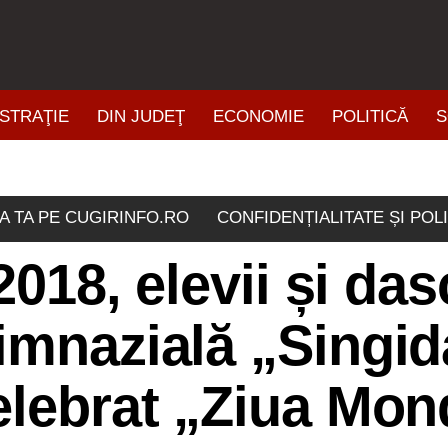
STRAŢIE
DIN JUDEŢ
ECONOMIE
POLITICĂ
S
ŞTIRI DIN ZONĂ
A TA PE CUGIRINFO.RO
CONFIDENȚIALITATE ȘI POL
2018, elevii și das
imnazială „Singi
elebrat „Ziua Mon