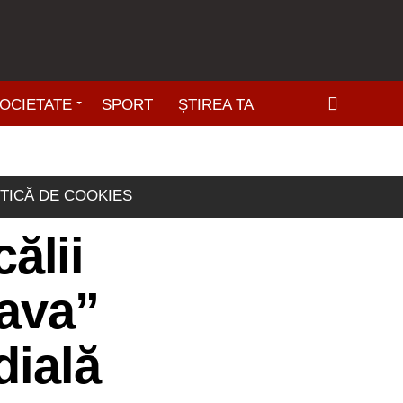
OCIETATE
SPORT
ȘTIREA TA
ITICĂ DE COOKIES
călii
dava”
dială