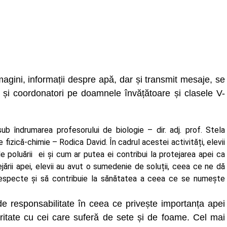
magini, informații despre apă, dar și transmit mesaje, se
a și coordonatori pe doamnele învățătoare și clasele V-
b îndrumarea profesorului de biologie – dir. adj. prof. Stela
 fizică-chimie – Rodica David. În cadrul acestei activități, elevii
 poluării ei și cum ar putea ei contribui la protejarea apei ca
ării apei, elevii au avut o sumedenie de soluții, ceea ce ne dă
ă respecte și să contribuie la sănătatea a ceea ce se numește
 de responsabilitate în ceea ce privește importanța apei
aritate cu cei care suferă de sete și de foame. Cel mai