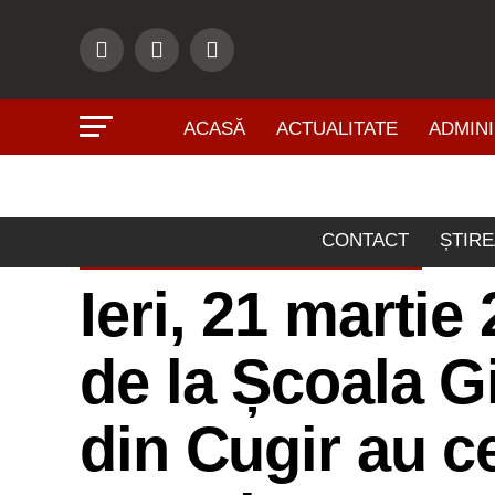
ACASĂ
ACTUALITATE
ADMINI
CONTACT
ȘTIRE
ÎNVĂŢĂMÂNT - CULTURĂ
Ieri, 21 martie 
de la Școala G
din Cugir au c