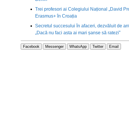
Trei profesori ai Colegiului Național „David Pr
Erasmus+ în Croația
Secretul succesului în afaceri, dezvăluit de an
„Dacă nu faci asta ai mari șanse să ratezi”
Facebook
Messenger
WhatsApp
Twitter
Email