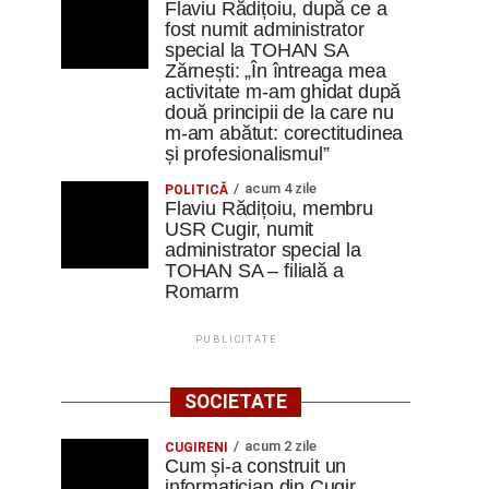
Flaviu Rădițoiu, după ce a
fost numit administrator
special la TOHAN SA
Zărnești: „În întreaga mea
activitate m-am ghidat după
două principii de la care nu
m-am abătut: corectitudinea
și profesionalismul”
acum 4 zile
POLITICĂ
Flaviu Rădițoiu, membru
USR Cugir, numit
administrator special la
TOHAN SA – filială a
Romarm
PUBLICITATE
SOCIETATE
acum 2 zile
CUGIRENI
Cum și-a construit un
informatician din Cugir