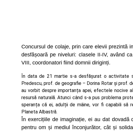
Concursul de colaje, prin care elevii prezintă i
desfășoară pe niveluri: clasele II-IV, având c
VIII, coordonatori fiind domnii diriginți.
În data de 21 martie s-a desfășurat o activitate su
Predescu, prof. de geografie – Dorina Rotar și prof. de
au vorbit despre importanța apei, efectele nocive ale
resursă naturală. Atunci când s-a pus problema protej
speranța că ei, adulții de mâine, vor fi capabili s
Planeta Albastră.
În exercițiile de imaginație, ei au dat dovadă
pentru om și mediul înconjurător, cât și solid