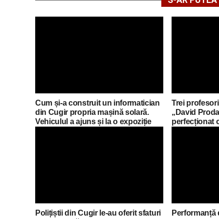
S-AR PUTEA 
Cum și-a construit un informatician
Trei profesori
din Cugir propria mașină solară.
„David Proda
Vehiculul a ajuns și la o expoziție
perfecționat 
din Berlin
mobilități Er
Polițiștii din Cugir le-au oferit sfaturi
Performanță 