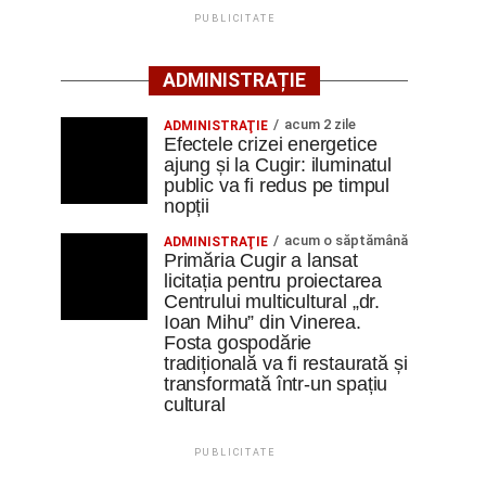
PUBLICITATE
ADMINISTRAȚIE
acum 2 zile
ADMINISTRAŢIE
Efectele crizei energetice
ajung și la Cugir: iluminatul
public va fi redus pe timpul
nopții
acum o săptămână
ADMINISTRAŢIE
Primăria Cugir a lansat
licitația pentru proiectarea
Centrului multicultural „dr.
Ioan Mihu” din Vinerea.
Fosta gospodărie
tradițională va fi restaurată și
transformată într-un spațiu
cultural
PUBLICITATE