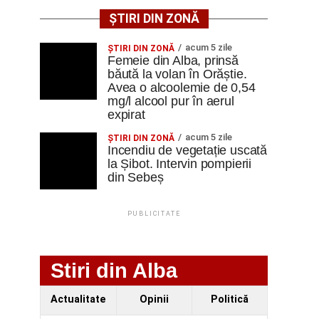
ȘTIRI DIN ZONĂ
acum 5 zile
ŞTIRI DIN ZONĂ
Femeie din Alba, prinsă
băută la volan în Orăștie.
Avea o alcoolemie de 0,54
mg/l alcool pur în aerul
expirat
acum 5 zile
ŞTIRI DIN ZONĂ
Incendiu de vegetație uscată
la Șibot. Intervin pompierii
din Sebeș
PUBLICITATE
Stiri din Alba
Actualitate
Opinii
Politică