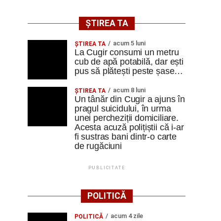
ȘTIREA TA
acum 5 luni
ȘTIREA TA
La Cugir consumi un metru
cub de apă potabilă, dar ești
pus să plătești peste șase…
acum 8 luni
ȘTIREA TA
Un tânăr din Cugir a ajuns în
pragul suicidului, în urma
unei percheziții domiciliare.
Acesta acuză polițiștii că i-ar
fi sustras bani dintr-o carte
de rugăciuni
PUBLICITATE
POLITICĂ
acum 4 zile
POLITICĂ