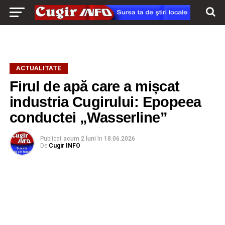
ACTUALITATE
Firul de apă care a mișcat
industria Cugirului: Epopeea
conductei „Wasserline”
Publicat
acum 2 luni
în
18.06.2026
De
Cugir INFO