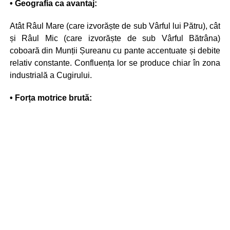
• Geografia ca avantaj:
Atât Râul Mare (care izvorăște de sub Vârful lui Pătru), cât
și Râul Mic (care izvorăște de sub Vârful Bătrâna)
coboară din Munții Șureanu cu pante accentuate și debite
relativ constante. Confluența lor se produce chiar în zona
industrială a Cugirului.
• Forța motrice brută: