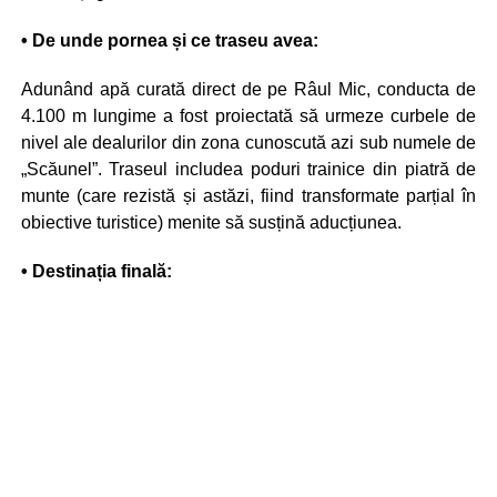
• De unde pornea și ce traseu avea:
Adunând apă curată direct de pe Râul Mic, conducta de
4.100 m lungime a fost proiectată să urmeze curbele de
nivel ale dealurilor din zona cunoscută azi sub numele de
„Scăunel”. Traseul includea poduri trainice din piatră de
munte (care rezistă și astăzi, fiind transformate parțial în
obiective turistice) menite să susțină aducțiunea.
• Destinația finală: