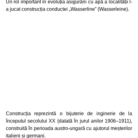
Un rol important în evoluția asigurării cu apă a localității l-
a jucat construcția conductei „Wasserline” (Wasserleine).
Construcția reprezintă o bijuterie de inginerie de la
începutul secolului XX (datată în jurul anilor 1906–1911),
construită în perioada austro-ungară cu ajutorul meșterilor
italieni și germani.