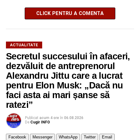
CLICK PENTRU A COMENTA
ACTUALITATE
Secretul succesului în afaceri,
dezvăluit de antreprenorul
Alexandru Jittu care a lucrat
pentru Elon Musk: „Dacă nu
faci asta ai mari șanse să
ratezi”
Publicat
acum 4 ore
în
06.08.2026
De
Cugir INFO
Facebook
Messenger
WhatsApp
Twitter
Email