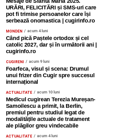
Mesaje de Sfânta Maria 2025.
URĂRI, FELICITĂRI și SMS-uri care
pot fi trimise persoanelor care își
serbează onomastica | cugirinfo.ro
acum 4 luni
MONDEN
Când pică Paștele ortodox și cel
catolic 2027, dar și în următorii ani |
cugirinfo.ro
acum 9 luni
CUGIRENI
Foarfeca, visul și scena: Drumul
unui frizer din Cugir spre succesul
internațional
acum 10 luni
ACTUALITATE
Medicul cugirean Terezia Mureșan-
Samoilescu a primit, la Berlin,
premiul pentru studiul legat de
modalitățile actuale de tratament
ale plăgilor greu vindecabile
acum 4 luni
ACTUALITATE