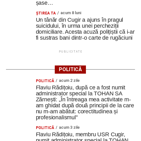
șase…
acum 8 luni
ȘTIREA TA
Un tânăr din Cugir a ajuns în pragul
suicidului, în urma unei percheziții
domiciliare. Acesta acuză polițiștii că i-ar
fi sustras bani dintr-o carte de rugăciuni
PUBLICITATE
POLITICĂ
acum 2 zile
POLITICĂ
Flaviu Rădițoiu, după ce a fost numit
administrator special la TOHAN SA
Zărnești: „În întreaga mea activitate m-
am ghidat după două principii de la care
nu m-am abătut: corectitudinea și
profesionalismul”
acum 3 zile
POLITICĂ
Flaviu Rădițoiu, membru USR Cugir,
numit administrator special la TOHAN