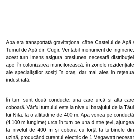
Apa era transportată gravitațional către Castelul de Apă /
Turnul de Apă din Cugir. Veritabil monument de inginerie,
acest turn imens asigura presiunea necesară distribuției
apei în colonizarea muncitorească, în zonele rezidențiale
ale specialiștilor sosiți în oraș, dar mai ales în rețeaua
industrială.
În turn sunt două conducte: una care urcă și alta care
coboară. Vârful turnului este la nivelul barajului de la Tăul
lui Nila, la o altitudine de 400 m. Apa venea pe conductă
(4.100 m lungime) urca în turn pe una dintre țevi, ajungea
la nivelul de 400 m și cobora cu forță la turbinele din
uzină, producând curentul electric de 1 Megawatt necesar