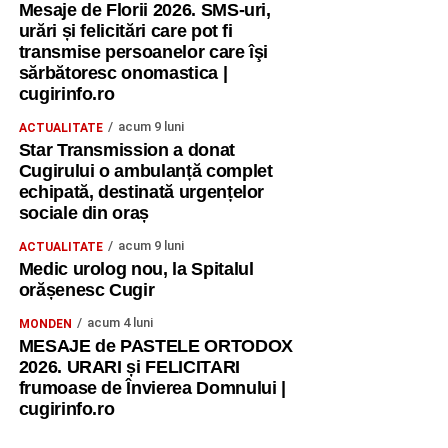
Mesaje de Florii 2026. SMS-uri,
urări și felicitări care pot fi
transmise persoanelor care îşi
sărbătoresc onomastica |
cugirinfo.ro
acum 9 luni
ACTUALITATE
Star Transmission a donat
Cugirului o ambulanță complet
echipată, destinată urgențelor
sociale din oraș
acum 9 luni
ACTUALITATE
Medic urolog nou, la Spitalul
orășenesc Cugir
acum 4 luni
MONDEN
MESAJE de PASTELE ORTODOX
2026. URARI și FELICITARI
frumoase de Învierea Domnului |
cugirinfo.ro