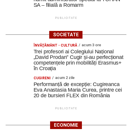
SA – filială a Romarm
PUBLICITATE
SOCIETATE
acum 3 ore
ÎNVĂŢĂMÂNT - CULTURĂ
Trei profesori ai Colegiului Național
„David Prodan” Cugir și-au perfecționat
competențele prin mobilități Erasmus+
în Croația
acum 2 zile
CUGIRENI
Performanță de excepție: Cugireanca
Eva Anastasia Maria Curea, printre cei
20 de bursieri FLEX din România
PUBLICITATE
ECONOMIE