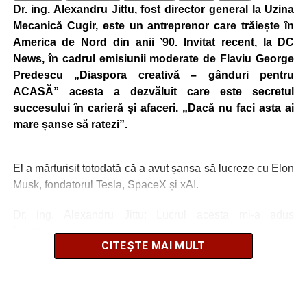
Dr. ing. Alexandru Jittu, fost director general la Uzina
Mecanică Cugir, este un antreprenor care trăiește în
America de Nord din anii ’90. Invitat recent, la DC
News, în cadrul emisiunii moderate de Flaviu George
Predescu „Diaspora creativă – gânduri pentru
ACASĂ” acesta a dezvăluit care este secretul
succesului în carieră și afaceri. „Dacă nu faci asta ai
mare șanse să ratezi”.
El a mărturisit totodată că a avut șansa să lucreze cu Elon
Musk, fondatorul Tesla, SpaceX și xAI.
Dr. ing. Alexandru Jittu: Lucrul acesta mi-a adus
întotdeuna succes
CITEȘTE MAI MULT
„Nu am lucrat niciodată pentru guverne. În România am
lucrat la Uzina Mecanică Cugir care era întreprindere de
stat, însă în SUA sau în Canada, nu, doar în firme private