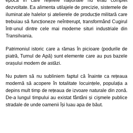
epocă în care rețelele naționale nu erau complet
dezvoltate. Ea alimenta utilajele de precizie, sistemele de
iluminat ale halelor și atelierele de producție militară care
trebuiau să funcționeze neîntrerupt, transformând Cugirul
într-unul dintre cele mai moderne situri industriale din
Transilvania.
Patrimoniul istoric care a rămas în picioare (podurile de
piatră, Turnul de Apă) sunt elemente care au pus bazele
orașului modern de astăzi.
Nu putem să nu subliniem faptul că înainte ca rețeaua
modernă să acopere în totalitate locuințele, populația a
depins mult timp de rețeaua de izvoare naturale din zonă.
De-a lungul timpului au existat fântâni și cişmele publice
stradale de unde oamenii își luau apa de băut.