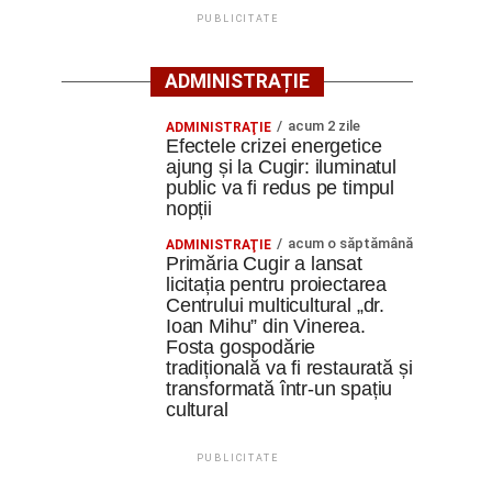
PUBLICITATE
ADMINISTRAȚIE
acum 2 zile
ADMINISTRAŢIE
Efectele crizei energetice
ajung și la Cugir: iluminatul
public va fi redus pe timpul
nopții
acum o săptămână
ADMINISTRAŢIE
Primăria Cugir a lansat
licitația pentru proiectarea
Centrului multicultural „dr.
Ioan Mihu” din Vinerea.
Fosta gospodărie
tradițională va fi restaurată și
transformată într-un spațiu
cultural
PUBLICITATE