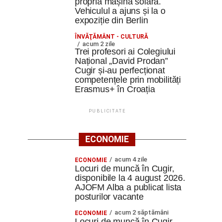
propria mașină solară.
Vehiculul a ajuns și la o
expoziție din Berlin
ÎNVĂŢĂMÂNT - CULTURĂ
acum 2 zile
Trei profesori ai Colegiului
Național „David Prodan”
Cugir și-au perfecționat
competențele prin mobilități
Erasmus+ în Croația
PUBLICITATE
ECONOMIE
acum 4 zile
ECONOMIE
Locuri de muncă în Cugir,
disponibile la 4 august 2026.
AJOFM Alba a publicat lista
posturilor vacante
acum 2 săptămâni
ECONOMIE
Locuri de muncă în Cugir,