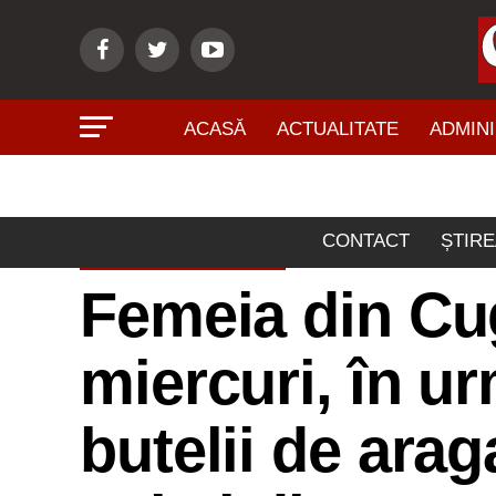
ACASĂ
ACTUALITATE
ADMINI
CONTACT
ȘTIRE
ACTUALITATE
Femeia din Cug
miercuri, în u
butelii de arag