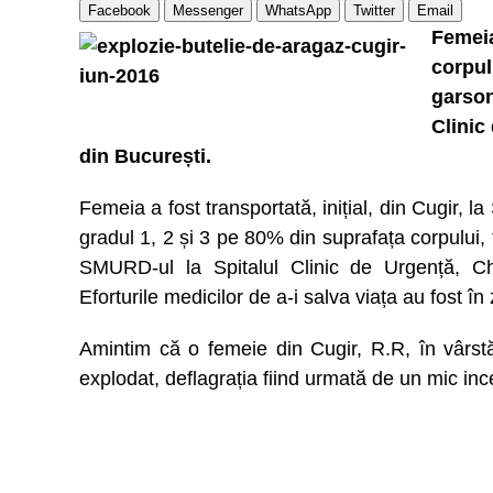
Facebook
Messenger
WhatsApp
Twitter
Email
Femeia
corpu
garson
Clinic
din București.
Femeia a fost transportată, inițial, din Cugir, l
gradul 1, 2 și 3 pe 80% din suprafața corpului, f
SMURD-ul la Spitalul Clinic de Urgență, Chir
Eforturile medicilor de a-i salva viața au fost în
Amintim că o femeie din Cugir, R.R, în vârst
explodat, deflagrația fiind urmată de un mic inc