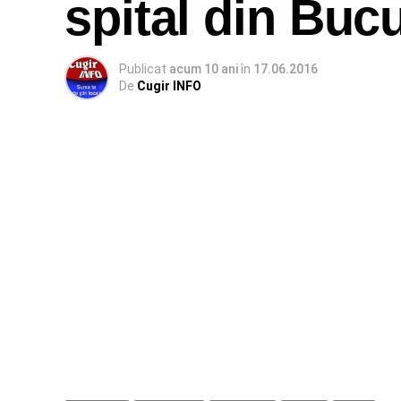
spital din Bucu
Publicat
acum 10 ani
în
17.06.2016
De
Cugir INFO