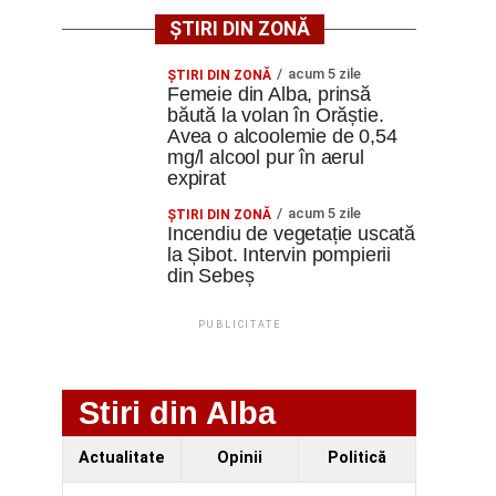
ȘTIRI DIN ZONĂ
acum 5 zile
ŞTIRI DIN ZONĂ
Femeie din Alba, prinsă
băută la volan în Orăștie.
Avea o alcoolemie de 0,54
mg/l alcool pur în aerul
expirat
acum 5 zile
ŞTIRI DIN ZONĂ
Incendiu de vegetație uscată
la Șibot. Intervin pompierii
din Sebeș
PUBLICITATE
Stiri din Alba
Actualitate
Opinii
Politică