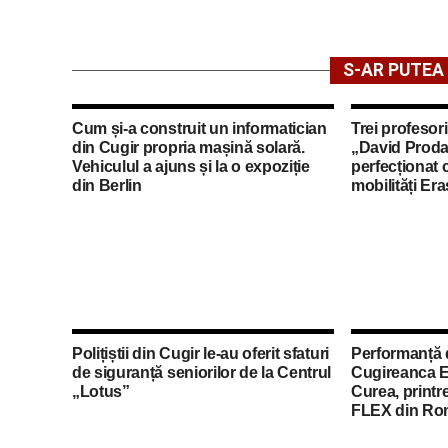
S-AR PUTEA 
Cum și-a construit un informatician
Trei profesori
din Cugir propria mașină solară.
„David Proda
Vehiculul a ajuns și la o expoziție
perfecționat 
din Berlin
mobilități Er
Polițiștii din Cugir le-au oferit sfaturi
Performanță 
de siguranță seniorilor de la Centrul
Cugireanca E
„Lotus”
Curea, printre
FLEX din Ro