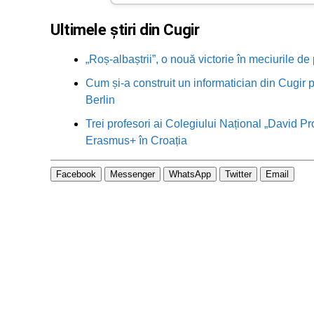
Ultimele știri din Cugir
„Roș-albaștrii”, o nouă victorie în meciurile de
Cum și-a construit un informatician din Cugir p
Berlin
Trei profesori ai Colegiului Național „David Pr
Erasmus+ în Croația
Facebook
Messenger
WhatsApp
Twitter
Email