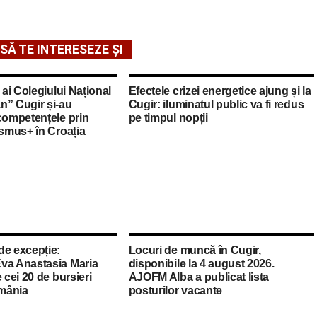
SĂ TE INTERESEZE ȘI
 ai Colegiului Național
Efectele crizei energetice ajung și la
n” Cugir și-au
Cugir: iluminatul public va fi redus
competențele prin
pe timpul nopții
asmus+ în Croația
de excepție:
Locuri de muncă în Cugir,
va Anastasia Maria
disponibile la 4 august 2026.
 cei 20 de bursieri
AJOFM Alba a publicat lista
mânia
posturilor vacante