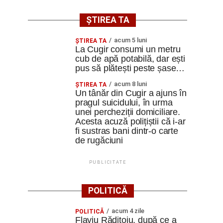
ȘTIREA TA
acum 5 luni
ȘTIREA TA
La Cugir consumi un metru
cub de apă potabilă, dar ești
pus să plătești peste șase…
acum 8 luni
ȘTIREA TA
Un tânăr din Cugir a ajuns în
pragul suicidului, în urma
unei percheziții domiciliare.
Acesta acuză polițiștii că i-ar
fi sustras bani dintr-o carte
de rugăciuni
PUBLICITATE
POLITICĂ
acum 4 zile
POLITICĂ
Flaviu Rădițoiu, după ce a