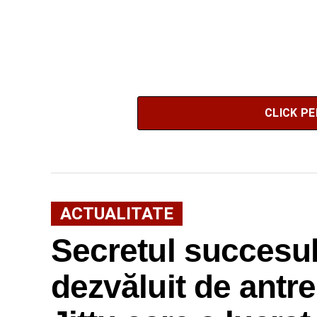
CLICK P
ACTUALITATE
Secretul succesulu
dezvăluit de antr