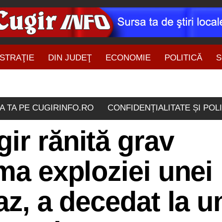
STRAŢIE
DIN JUDEŢ
ECONOMIE
POLITICĂ
S
ŞTIRI DIN ZONĂ
A TA PE CUGIRINFO.RO
CONFIDENȚIALITATE ȘI POL
ir rănită grav
rma exploziei unei
az, a decedat la u