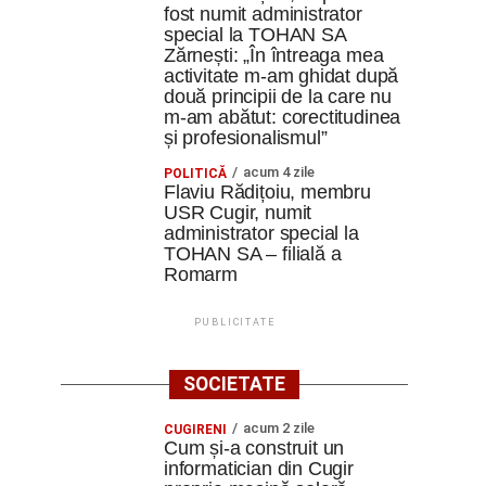
fost numit administrator
special la TOHAN SA
Zărnești: „În întreaga mea
activitate m-am ghidat după
două principii de la care nu
m-am abătut: corectitudinea
și profesionalismul”
acum 4 zile
POLITICĂ
Flaviu Rădițoiu, membru
USR Cugir, numit
administrator special la
TOHAN SA – filială a
Romarm
PUBLICITATE
SOCIETATE
acum 2 zile
CUGIRENI
Cum și-a construit un
informatician din Cugir