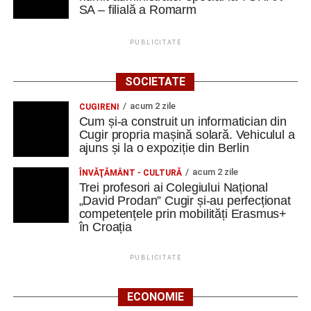
SA – filială a Romarm
PUBLICITATE
SOCIETATE
acum 2 zile
CUGIRENI
Cum și-a construit un informatician din
Cugir propria mașină solară. Vehiculul a
ajuns și la o expoziție din Berlin
acum 2 zile
ÎNVĂŢĂMÂNT - CULTURĂ
Trei profesori ai Colegiului Național
„David Prodan” Cugir și-au perfecționat
competențele prin mobilități Erasmus+
în Croația
PUBLICITATE
ECONOMIE