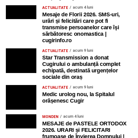
acum 4 luni
ACTUALITATE
Mesaje de Florii 2026. SMS-uri,
urări și felicitări care pot fi
transmise persoanelor care îşi
sărbătoresc onomastica |
cugirinfo.ro
acum 9 luni
ACTUALITATE
Star Transmission a donat
Cugirului o ambulanță complet
echipată, destinată urgențelor
sociale din oraș
acum 9 luni
ACTUALITATE
Medic urolog nou, la Spitalul
orășenesc Cugir
acum 4 luni
MONDEN
MESAJE de PASTELE ORTODOX
2026. URARI și FELICITARI
frumoase de Învierea Domnului |