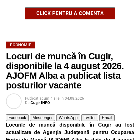
CLICK PENTRU A COMENTA
ECONOMIE
Locuri de muncă în Cugir,
disponibile la 4 august 2026.
AJOFM Alba a publicat lista
posturilor vacante
Publicat
acum 4 zile
în
04.08.2026
De
Cugir INFO
Facebook
Messenger
WhatsApp
Twitter
Email
Locurile de muncă disponibile în Cugir au fost
actualizate de Agenția Județeană pentru Ocuparea
Forței de Muncă (AJOFM) Alba la data de 4 august