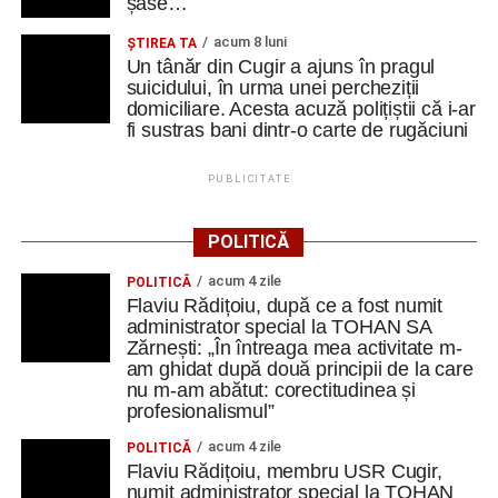
șase…
acum 8 luni
ȘTIREA TA
Un tânăr din Cugir a ajuns în pragul
suicidului, în urma unei percheziții
domiciliare. Acesta acuză polițiștii că i-ar
fi sustras bani dintr-o carte de rugăciuni
PUBLICITATE
POLITICĂ
acum 4 zile
POLITICĂ
Flaviu Rădițoiu, după ce a fost numit
administrator special la TOHAN SA
Zărnești: „În întreaga mea activitate m-
am ghidat după două principii de la care
nu m-am abătut: corectitudinea și
profesionalismul”
acum 4 zile
POLITICĂ
Flaviu Rădițoiu, membru USR Cugir,
numit administrator special la TOHAN