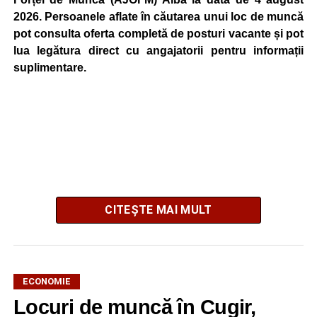
2026. Persoanele aflate în căutarea unui loc de muncă
pot consulta oferta completă de posturi vacante și pot
lua legătura direct cu angajatorii pentru informații
suplimentare.
CITEȘTE MAI MULT
ECONOMIE
Locuri de muncă în Cugir,
AJOFM Alba a publicat lista locurilor de muncă vacante