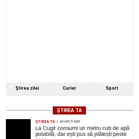
Facebook
Messenger
WhatsApp
Twitter
Email
Ştirea zilei
Curier
Sport
ȘTIREA TA
acum 5 luni
ȘTIREA TA
La Cugir consumi un metru cub de apă
potabilă, dar ești pus să plătești peste