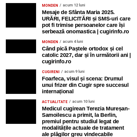
acum 12 luni
MONDEN
Mesaje de Sfânta Maria 2025.
URĂRI, FELICITĂRI și SMS-uri care
pot fi trimise persoanelor care își
serbează onomastica | cugirinfo.ro
acum 4 luni
MONDEN
Când pică Paștele ortodox și cel
catolic 2027, dar și în următorii ani |
cugirinfo.ro
acum 9 luni
CUGIRENI
Foarfeca, visul și scena: Drumul
unui frizer din Cugir spre succesul
internațional
acum 10 luni
ACTUALITATE
Medicul cugirean Terezia Mureșan-
Samoilescu a primit, la Berlin,
premiul pentru studiul legat de
modalitățile actuale de tratament
ale plăgilor greu vindecabile