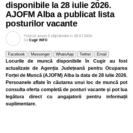
din orașul Cugir, valabilă la data de
4 august 2026
.
disponibile la 28 iulie 2026.
Oferta cuprinde posturi din mai multe domenii de
AJOFM Alba a publicat lista
activitate, fiind adresată atât persoanelor cu experiență,
posturilor vacante
cât și celor aflate la început de carieră.
Publicat
acum 2 săptămâni
în
28.07.2026
Cei interesați pot consulta toate locurile de muncă
De
Cugir INFO
disponibile accesând platforma oficială ANOFM,
selectând
AJOFM Alba
, apoi secțiunea
„Persoane fizice
Facebook
Messenger
WhatsApp
Twitter
Email
– Locuri de muncă vacante”
. De asemenea, informații
Locurile de muncă disponibile în Cugir au fost
pot fi obținute direct de la sediul AJOFM Alba sau de la
actualizate de Agenția Județeană pentru Ocuparea
agenția teritorială de care aparține persoana aflată în
Forței de Muncă (AJOFM) Alba la data de 28 iulie 2026.
căutarea unui loc de muncă.
Persoanele aflate în căutarea unui loc de muncă pot
consulta oferta completă de posturi vacante și pot lua
Lista publicată de AJOFM Alba include, pe lângă
legătura direct cu angajatorii pentru informații
denumirea posturilor vacante din Cugir, și datele de
suplimentare.
contact ale angajatorilor, precum numere de telefon și
adrese de e-mail, pentru ca persoanele interesate să
poată solicita detalii despre condițiile de angajare,
programul de lucru și procesul de recrutare.