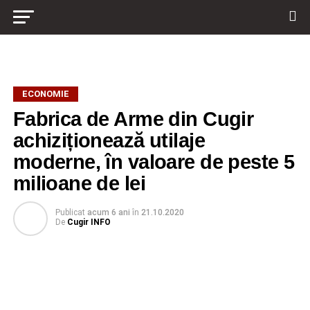
ECONOMIE
Fabrica de Arme din Cugir
achiziționează utilaje
moderne, în valoare de peste 5
milioane de lei
Publicat
acum 6 ani
în
21.10.2020
De
Cugir INFO