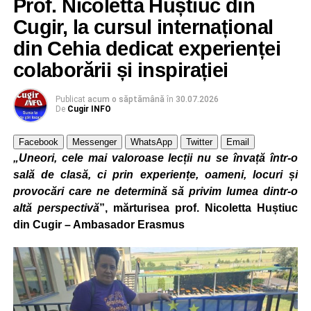
Prof. Nicoletta Huștiuc din
Cugir, la cursul internațional
din Cehia dedicat experienței
colaborării și inspirației
Cadrele didactice au participat la cursurile
„Sustainability in Education – Introducing Green and
Publicat
acum o săptămână
în
30.07.2026
Eco-Lifestyles”
și
„Latest Digital, ICT & AI Solutions
De
Cugir INFO
for Educators: Transform Teaching with Technology,
ChatGPT, DeepSeek, Multimedia, Storytelling, Game-
Facebook
Messenger
WhatsApp
Twitter
Email
„Uneori, cele mai valoroase lecții nu se învață într-o
Based Learning & Smart Assessment Strategies”
,
sală de clasă, ci prin experiențe, oameni, locuri și
programe care au abordat teme de actualitate privind
provocări care ne determină să privim lumea dintr-o
educația pentru dezvoltare durabilă și integrarea
altă perspectivă
”, mărturisea prof. Nicoletta Huștiuc
tehnologiilor digitale și a inteligenței artificiale în procesul
din Cugir – Ambasador Erasmus
de predare-învățare.
Pe parcursul celor cinci zile de formare, profesorii au
descoperit metode moderne de proiectare a activităților
didactice, instrumente digitale și aplicații bazate pe
inteligență artificială, tehnici de storytelling, învățare prin