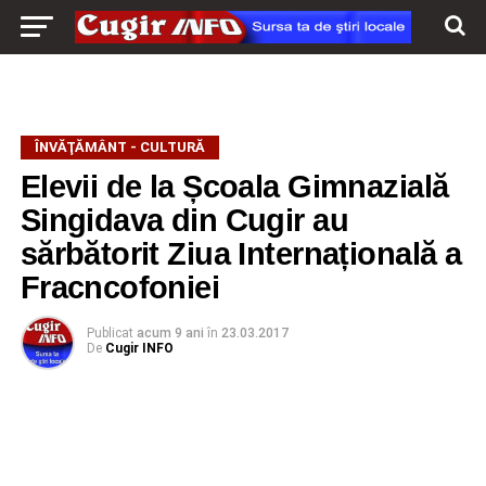
ÎNVĂŢĂMÂNT - CULTURĂ
Elevii de la Școala Gimnazială
Singidava din Cugir au
sărbătorit Ziua Internațională a
Fracncofoniei
Publicat
acum 9 ani
în
23.03.2017
De
Cugir INFO