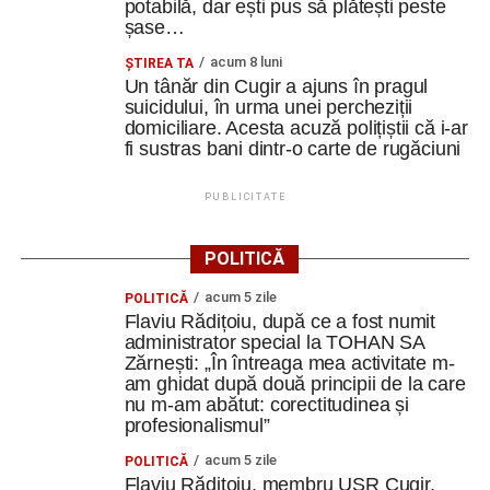
potabilă, dar ești pus să plătești peste
șase…
Seara interculturală a schimbat complet atmosfera. Am
lăsat deoparte rolurile profesionale și am devenit actori,
acum 8 luni
ȘTIREA TA
povestitori și reprezentanți ai propriilor culturi.
Un tânăr din Cugir a ajuns în pragul
suicidului, în urma unei percheziții
domiciliare. Acesta acuză polițiștii că i-ar
Fiecare țară a venit cu produse, dulciuri și elemente
fi sustras bani dintr-o carte de rugăciuni
tradiționale, iar echipele interculturale au primit
provocarea de a pune în scenă o piesă despre o familie la
PUBLICITATE
masă. Fiecare participant a avut un rol prin care a
reprezentat o caracteristică a propriei culturi. A fost multă
POLITICĂ
veselie, improvizație și creativitate, dar și o lecție
autentică despre diversitatea Europei
”
acum 5 zile
POLITICĂ
Flaviu Rădițoiu, după ce a fost numit
Teatrul, cultura și patrimoniul ceh
administrator special la TOHAN SA
Zărnești: „În întreaga mea activitate m-
Ea mărturisește că, în cadrul unei alte sesiuni a
am ghidat după două principii de la care
nu m-am abătut: corectitudinea și
descoperit Theatre of the Oppressed, metoda creată de
profesionalismul”
Augusto Boal, care transformă teatrul într-un instrument
de exprimare, reflecție și schimbare.
acum 5 zile
POLITICĂ
Flaviu Rădițoiu, membru USR Cugir,