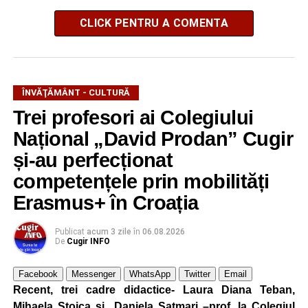
CLICK PENTRU A COMENTA
ÎNVĂŢĂMÂNT - CULTURĂ
Trei profesori ai Colegiului
Național „David Prodan” Cugir
și-au perfecționat
competențele prin mobilități
Erasmus+ în Croația
Publicat
acum 3 zile
în
06.08.2026
De
Cugir INFO
Facebook
Messenger
WhatsApp
Twitter
Email
Recent, trei cadre didactice- Laura Diana Teban,
Mihaela Stoica și Daniela Satmari –prof. la Colegiul