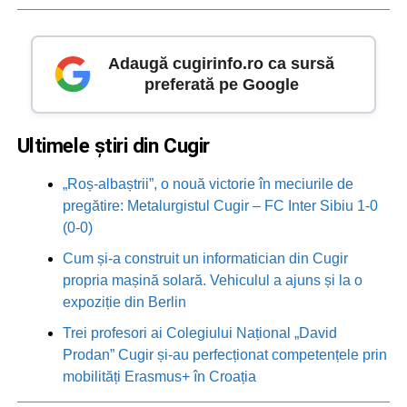
Adaugă cugirinfo.ro ca sursă
preferată pe Google
Ultimele știri din Cugir
„Roș-albaștrii”, o nouă victorie în meciurile de
pregătire: Metalurgistul Cugir – FC Inter Sibiu 1-0
(0-0)
Cum și-a construit un informatician din Cugir
propria mașină solară. Vehiculul a ajuns și la o
expoziție din Berlin
Trei profesori ai Colegiului Național „David
Prodan” Cugir și-au perfecționat competențele prin
mobilități Erasmus+ în Croația