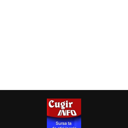
Pentru mine, Sustainable Impact 3 înseamnă mai mult
decât un curs finalizat și un certificat Youthpass.
Înseamnă oameni pe care i-am cunoscut, idei pe care le
voi duce mai departe, metode pe care le voi aplica,
experiențe pe care le voi împărtăși și convingerea că
sustenabilitatea începe prin educație.
Am plecat din Cehia cu mai mult decât am adus: cu
inspirație, prietenii, idei și dorința de a transforma ceea ce
am învățat în acțiuni concrete. Pentru că un impact
sustenabil nu se construiește într-o singură zi. Se
construiește împreună, pas cu pas, prin fiecare dintre noi
”,
a conchis Nicoletta Huștiuc.
Constantin PREDESCU