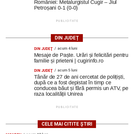
României: Metalurgistul Cugir – Jiul
Pe tot parcursul cursului, metodele non-formale au avut
Petroșani 0-1 (0-0)
un rol esențial. Energizerele, jocurile de socializare,
activitățile interactive, lucrul în echipă și exercițiile
PUBLICITATE
practice au făcut ca fiecare zi să fie diferită și fiecare
participant să fie implicat
”.
DIN JUDEȚ
Limba care ne-a apropiat
acum 4 luni
DIN JUDEŢ
Mesaje de Paște. Urări și felicitări pentru
familie și prieteni | cugirinfo.ro
Comunicarea s-a realizat în principal în limba engleză,
însă diversitatea culturală a oferit ocazia să folosească și
acum 5 luni
DIN JUDEŢ
franceza, italiana și spaniola.
Tânăr de 27 de ani cercetat de polițiști,
după ce a fost depistat în timp ce
conducea băut și fără permis un ATV, pe
„Am descoperit încă o dată că limbile străine nu sunt doar
raza localității Unirea
instrumente de comunicare, ci și punți între oameni.
PUBLICITATE
Într-un grup internațional, uneori un cuvânt spus într-o altă
limbă, un zâmbet sau o glumă sunt suficiente pentru a
crea o conexiune
”.
CELE MAI CITITE ȘTIRI