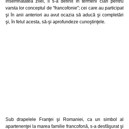
însemnătatea zilei, li s-a definit în termeni clari pentru
varsta lor conceptul de “francofonie”; cei care au participat
şi în anii anteriori au avut ocazia să aducă şi completări
şi, în felul acesta, să-şi aprofundeze cunoştinţele.
Sub drapelele Franţei şi Romaniei, ca un simbol al
apartenenţei la marea familie francofonă, s-a desfăşurat şi