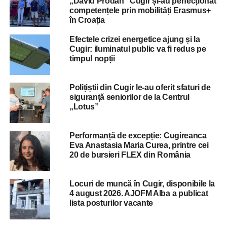
„David Prodan” Cugir și-au perfecționat
competențele prin mobilități Erasmus+
în Croația
Efectele crizei energetice ajung și la
Cugir: iluminatul public va fi redus pe
timpul nopții
Polițiștii din Cugir le-au oferit sfaturi de
siguranță seniorilor de la Centrul
„Lotus”
Performanță de excepție: Cugireanca
Eva Anastasia Maria Curea, printre cei
20 de bursieri FLEX din România
Locuri de muncă în Cugir, disponibile la
4 august 2026. AJOFM Alba a publicat
lista posturilor vacante