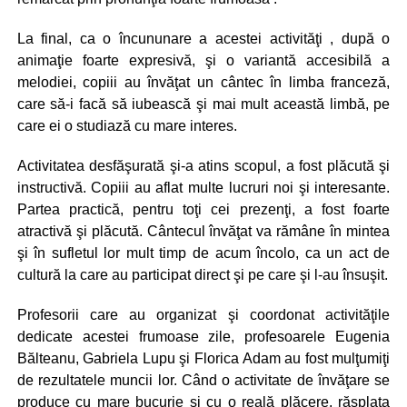
La final, ca o încununare a acestei activităţi , după o
animaţie foarte expresivă, şi o variantă accesibilă a
melodiei, copiii au învăţat un cântec în limba franceză,
care să-i facă să iubească şi mai mult această limbă, pe
care ei o studiază cu mare interes.
Activitatea desfăşurată şi-a atins scopul, a fost plăcută şi
instructivă. Copiii au aflat multe lucruri noi şi interesante.
Partea practică, pentru toţi cei prezenţi, a fost foarte
atractivă şi plăcută. Cântecul învăţat va rămâne în mintea
şi în sufletul lor mult timp de acum încolo, ca un act de
cultură la care au participat direct şi pe care şi l-au însuşit.
Profesorii care au organizat şi coordonat activităţile
dedicate acestei frumoase zile, profesoarele Eugenia
Bălteanu, Gabriela Lupu şi Florica Adam au fost mulţumiţi
de rezultatele muncii lor. Când o activitate de învăţare se
produce cu mare bucurie şi cu o reală plăcere, răsplata