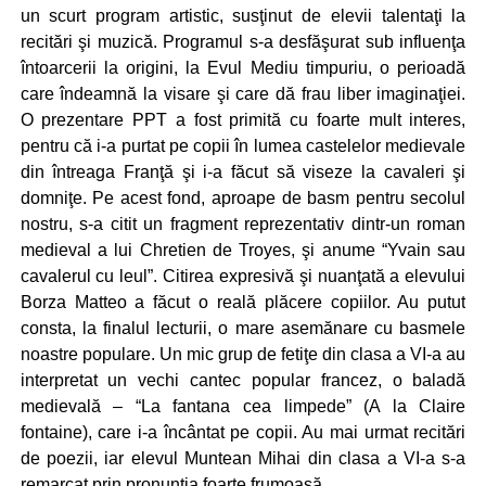
un scurt program artistic, susţinut de elevii talentaţi la
recitări şi muzică. Programul s-a desfăşurat sub influenţa
întoarcerii la origini, la Evul Mediu timpuriu, o perioadă
care îndeamnă la visare şi care dă frau liber imaginaţiei.
O prezentare PPT a fost primită cu foarte mult interes,
pentru că i-a purtat pe copii în lumea castelelor medievale
din întreaga Franţă şi i-a făcut să viseze la cavaleri şi
domniţe. Pe acest fond, aproape de basm pentru secolul
nostru, s-a citit un fragment reprezentativ dintr-un roman
medieval a lui Chretien de Troyes, şi anume “Yvain sau
cavalerul cu leul”. Citirea expresivă şi nuanţată a elevului
Borza Matteo a făcut o reală plăcere copiilor. Au putut
consta, la finalul lecturii, o mare asemănare cu basmele
noastre populare. Un mic grup de fetiţe din clasa a VI-a au
interpretat un vechi cantec popular francez, o baladă
medievală – “La fantana cea limpede” (A la Claire
fontaine), care i-a încântat pe copii. Au mai urmat recitări
de poezii, iar elevul Muntean Mihai din clasa a VI-a s-a
remarcat prin pronunţia foarte frumoasă .