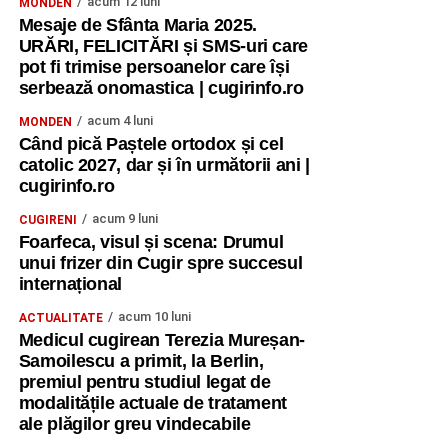
acum 12 luni
MONDEN
Finalul unei experiențe care continuă
Mesaje de Sfânta Maria 2025.
URĂRI, FELICITĂRI și SMS-uri care
Ultima zi a fost dedicată Youthpass, evaluării finale,
pot fi trimise persoanelor care își
oportunităților Erasmus+ și diseminării.
serbează onomastica | cugirinfo.ro
„Am discutat despre ceea ce am învățat, despre cum
acum 4 luni
MONDEN
Când pică Paștele ortodox și cel
putem valorifica experiența și, mai ales, despre
catolic 2027, dar și în următorii ani |
responsabilitatea de a duce mai departe ideile și
cugirinfo.ro
metodele descoperite.
acum 9 luni
CUGIRENI
Un rezultat concret al proiectului va fi o broșură
Foarfeca, visul și scena: Drumul
educațională care va cuprinde jocuri, metode și activități
unui frizer din Cugir spre succesul
internațional
experimentate în timpul cursului și care va putea fi
utilizată ulterior de profesori, formatori și lucrători de
acum 10 luni
ACTUALITATE
tineret.
Medicul cugirean Terezia Mureșan-
Samoilescu a primit, la Berlin,
Ceremonia de rămas-bun a fost momentul în care toate
premiul pentru studiul legat de
emoțiile acumulate pe parcursul celor șapte zile s-au
modalitățile actuale de tratament
ale plăgilor greu vindecabile
concentrat într-un singur loc. Am scris mesaje, urări și