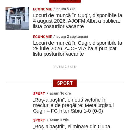
Aceste activități ne-au făcut să înțelegem că
acum 5 zile
sustenabilitatea nu înseamnă doar politici europene și
ECONOMIE
Locuri de muncă în Cugir, disponibile la
concepte complexe. Înseamnă și să reparăm înainte să
4 august 2026. AJOFM Alba a publicat
aruncăm, să refolosim înainte să cumpărăm și să găsim
lista posturilor vacante
soluții creative pentru ceea ce avem deja”.
acum 2 săptămâni
ECONOMIE
Locuri de muncă în Cugir, disponibile la
De la idee la campanie
28 iulie 2026. AJOFM Alba a publicat
lista posturilor vacante
În cadrul Design Lab Creation, echipele interculturale au
creat și testat propriile workshopuri. A fost o experiență în
PUBLICITATE
care s-a trecut de la statutul de participanți la cel de
creatori.
SPORT
S-a continuat cu tema Media Literacy, iar apoi fiecare
acum 16 ore
SPORT
echipă a creat campanii de promovare a sustenabilității.
„Roș-albaștrii”, o nouă victorie în
meciurile de pregătire: Metalurgistul
„Am învățat să construim mesaje, să lucrăm în echipă și
Cugir – FC Inter Sibiu 1-0 (0-0)
să folosim comunicarea ca instrument pentru
acum 3 zile
SPORT
conștientizare și schimbare.
„Roș-albaștrii”, eliminare din Cupa