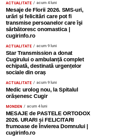
mulțumiri pentru colegii noștri, am prezentat steagurile
acum 4 luni
ACTUALITATE
țărilor participante și am realizat fotografii de grup.
Mesaje de Florii 2026. SMS-uri,
urări și felicitări care pot fi
Ne-am despărțit, dar nu ne-am încheiat colaborarea. Am
transmise persoanelor care îşi
plecat cu promisiunea de a rămâne conectați, de a
sărbătoresc onomastica |
cugirinfo.ro
împărtăși ceea ce am învățat și de a transforma
experiența într-un impact real în comunitățile noastre”.
acum 9 luni
ACTUALITATE
Star Transmission a donat
Un „mulțumesc” pentru oportunitate
Cugirului o ambulanță complet
echipată, destinată urgențelor
„Mulțumim Asociației Youth Progress din Cehia pentru
sociale din oraș
încrederea acordată și pentru faptul că ne-a oferit șansa
acum 9 luni
ACTUALITATE
de a participa la acest curs internațional.
Medic urolog nou, la Spitalul
orășenesc Cugir
Mulțumim Erasmus+ pentru oportunitățile extraordinare de
învățare, dezvoltare și colaborare europeană și pentru
acum 4 luni
MONDEN
MESAJE de PASTELE ORTODOX
șansa de a transforma chiar și vacanța într-un timp al
2026. URARI și FELICITARI
descoperirii și al formării prin metode non-formale,
frumoase de Învierea Domnului |
interactive și creative.
cugirinfo.ro