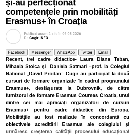
și-au perfecționat
competențele prin mobilități
Erasmus+ în Croația
Publicat
acum 2 zile
în
06.08.2026
De
Cugir INFO
Facebook
Messenger
WhatsApp
Twitter
Email
Recent, trei cadre didactice- Laura Diana Teban,
Mihaela Stoica și Daniela Satmari –prof. la Colegiul
Național „David Prodan” Cugir au participat la două
cursuri de formare organizate în cadrul programului
Erasmus+, desfășurate la Dubrovnik, de către
furnizorul de formare Erasmus Courses Croatia, unul
dintre cei mai apreciați organizatori de cursuri
Erasmus+ pentru cadre didactice din Europa.
Mobilitățile au fost realizate în concordanță cu
obiectivele acreditării Erasmus ale colegiului și
urmăresc creșterea calității procesului educațional