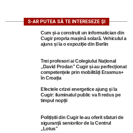
S-AR PUTEA SĂ TE INTERESEZE ȘI
Cum și-a construit un informatician din
Cugir propria mașină solară. Vehiculul a
ajuns și la o expoziție din Berlin
Trei profesori ai Colegiului Național
„David Prodan” Cugir și-au perfecționat
competențele prin mobilități Erasmus+
în Croația
Efectele crizei energetice ajung și la
Cugir: iluminatul public va fi redus pe
timpul nopții
Polițiștii din Cugir le-au oferit sfaturi de
siguranță seniorilor de la Centrul
„Lotus”