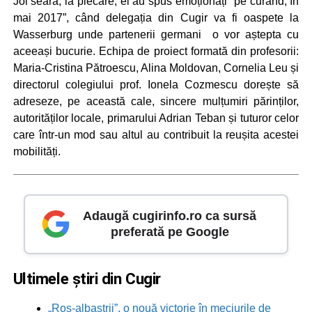
Joi seara, la plecare, ei au spus emoționați “pe curând, în
mai 2017”, când delegația din Cugir va fi oaspete la
Wasserburg unde partenerii germani o vor aștepta cu
aceeași bucurie. Echipa de proiect formată din profesorii:
Maria-Cristina Pătroescu, Alina Moldovan, Cornelia Leu și
directorul colegiului prof. Ionela Cozmescu dorește să
adreseze, pe această cale, sincere mulțumiri părinților,
autorităților locale, primarului Adrian Teban și tuturor celor
care într-un mod sau altul au contribuit la reușita acestei
mobilități.
Adaugă cugirinfo.ro ca sursă
preferată pe Google
Ultimele știri din Cugir
„Roș-albaștrii”, o nouă victorie în meciurile de