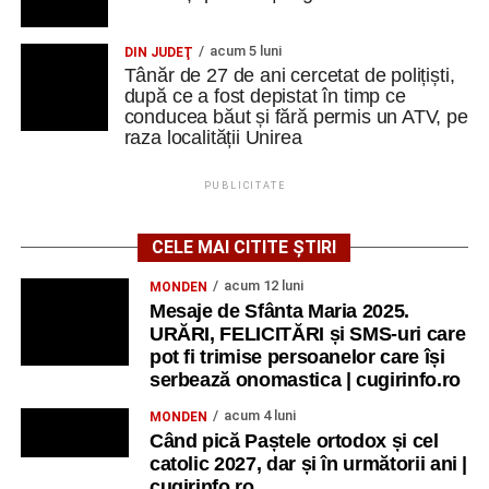
însă diversitatea culturală a oferit ocazia să folosească și
franceza, italiana și spaniola.
acum 5 luni
DIN JUDEŢ
Tânăr de 27 de ani cercetat de polițiști,
„Am descoperit încă o dată că limbile străine nu sunt doar
după ce a fost depistat în timp ce
instrumente de comunicare, ci și punți între oameni.
conducea băut și fără permis un ATV, pe
raza localității Unirea
Într-un grup internațional, uneori un cuvânt spus într-o altă
limbă, un zâmbet sau o glumă sunt suficiente pentru a
PUBLICITATE
crea o conexiune
”.
CELE MAI CITITE ȘTIRI
Finalul unei experiențe care continuă
acum 12 luni
MONDEN
Ultima zi a fost dedicată Youthpass, evaluării finale,
Mesaje de Sfânta Maria 2025.
oportunităților Erasmus+ și diseminării.
URĂRI, FELICITĂRI și SMS-uri care
pot fi trimise persoanelor care își
„Am discutat despre ceea ce am învățat, despre cum
serbează onomastica | cugirinfo.ro
putem valorifica experiența și, mai ales, despre
acum 4 luni
MONDEN
responsabilitatea de a duce mai departe ideile și
Când pică Paștele ortodox și cel
metodele descoperite.
catolic 2027, dar și în următorii ani |
cugirinfo.ro