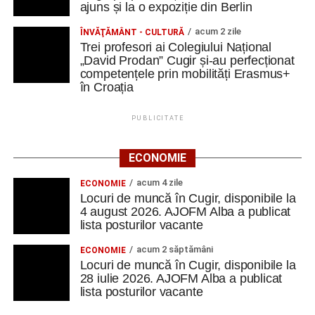
ajuns și la o expoziție din Berlin
Să refolosim, să reparăm, să reinventăm
acum 2 zile
ÎNVĂŢĂMÂNT - CULTURĂ
Trei profesori ai Colegiului Național
Unul dintre cele mai practice momente ale mobilității a
„David Prodan” Cugir și-au perfecționat
fost potrivit cursantei din Cugir, atelierul Do It Yourself.
competențele prin mobilități Erasmus+
,,Am croșetat, am cusut, am reparat și am transformat
în Croația
obiecte vechi în unele noi. Un tricou putea deveni o
poșetă sau o gentuță, iar un obiect aparent lipsit de
PUBLICITATE
utilitate putea primi o nouă viață.
ECONOMIE
Aceste activități ne-au făcut să înțelegem că
sustenabilitatea nu înseamnă doar politici europene și
acum 4 zile
ECONOMIE
concepte complexe. Înseamnă și să reparăm înainte să
Locuri de muncă în Cugir, disponibile la
4 august 2026. AJOFM Alba a publicat
aruncăm, să refolosim înainte să cumpărăm și să găsim
lista posturilor vacante
soluții creative pentru ceea ce avem deja”.
acum 2 săptămâni
ECONOMIE
De la idee la campanie
Locuri de muncă în Cugir, disponibile la
28 iulie 2026. AJOFM Alba a publicat
lista posturilor vacante
În cadrul Design Lab Creation, echipele interculturale au
creat și testat propriile workshopuri. A fost o experiență în