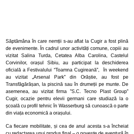
Săptămâna în care nemții s-au aflat la Cugir a fost plină
de evenimente. În cadrul unor activități comune, copiii au
vizitat Salina Turda, Cetatea Alba Carolina, Castelul
Corvinilor, orașul Sibiu, au participat la deschiderea
oficială a Festivalului “Toamna Cugireană”, în weekend
au vizitat „Arsenal Park” din Orăștie, au fost pe
Transfăgărășan, la piscină sau în drumeții pe munte. De
asemenea, au vizitat firma ”S.C. Tecno Plast Group”
Cugir, ocazie pentru elevii germani care studiază la o
școală cu profil tehnic în Wasserburg să cunoască o parte
din viața economică a orașului.
Ca fiecare mobilitate, și cea de anul acesta s-a încheiat
cu redactarea unui produs final –
o poveste de
aventură în