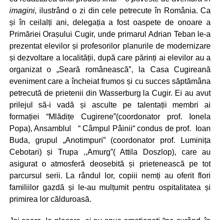
imagini
,
ilustrând o zi din cele petrecute în România. Ca
și în ceilalți ani, delegația a fost oaspete de onoare a
Primăriei Orașului Cugir, unde primarul Adrian Teban le-a
prezentat elevilor și profesorilor planurile de modernizare
și dezvoltare a localității, după care părinți ai elevilor au a
organizat o „Seară românească”, la Casa Cugireană
eveniment care a încheiat frumos și cu succes săptămâna
petrecută de prietenii din Wasserburg la Cugir. Ei au avut
prilejul să-i vadă și asculte pe talentații membri ai
formației “Mlădițe Cugirene”(coordonator prof. Ionela
Popa), Ansamblul “ Câmpul Pâinii“ condus de prof. Ioan
Buda, grupul „Anotimpuri” (coordonator prof. Luminița
Cebotari) și Trupa ,,Amurg”( Attila Doszlop), care au
asigurat o atmosferă deosebită și prietenească pe tot
parcursul serii. La rândul lor, copiii nemți au oferit flori
familiilor gazdă și le-au mulțumit pentru ospitalitatea și
primirea lor călduroasă.