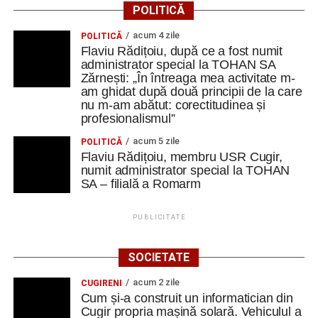
veselie, improvizație și creativitate, dar și o lecție
POLITICĂ
autentică despre diversitatea Europei
”
acum 4 zile
POLITICĂ
Flaviu Rădițoiu, după ce a fost numit
Teatrul, cultura și patrimoniul ceh
administrator special la TOHAN SA
Zărnești: „În întreaga mea activitate m-
Ea mărturisește că, în cadrul unei alte sesiuni a
am ghidat după două principii de la care
nu m-am abătut: corectitudinea și
descoperit Theatre of the Oppressed, metoda creată de
profesionalismul”
Augusto Boal, care transformă teatrul într-un instrument
de exprimare, reflecție și schimbare.
acum 5 zile
POLITICĂ
Flaviu Rădițoiu, membru USR Cugir,
numit administrator special la TOHAN
Programul de formare a fost completat de o zi culturală în
SA – filială a Romarm
care a avut posibilitatea să descopere patrimoniul regiunii
Moravia de Sud.
,,Am vizitat castelele Mikulov, Lednice și
PUBLICITATE
Valtice, fiecare oferindu-ne o perspectivă diferită asupra
istoriei, arhitecturii și culturii acestei regiuni.
SOCIETATE
Astfel, învățarea nu s-a limitat la spațiul de curs. A
acum 2 zile
CUGIRENI
continuat prin călătorie, explorare și descoperirea locurilor
Cum și-a construit un informatician din
în care ne aflam”.
Cugir propria mașină solară. Vehiculul a