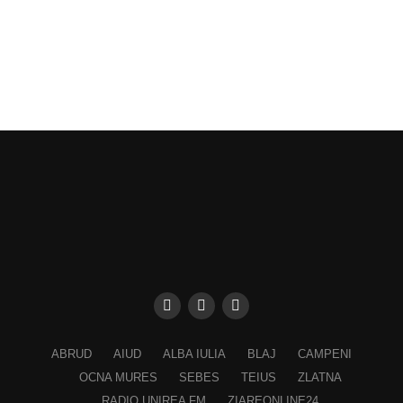
am învățat în acțiuni concrete. Pentru că un impact
sustenabil nu se construiește într-o singură zi. Se
construiește împreună, pas cu pas, prin fiecare dintre noi
”,
a conchis Nicoletta Huștiuc.
Constantin PREDESCU
Adaugă cugirinfo.ro ca sursă
preferată pe Google
Ultimele știri din Cugir
„Roș-albaștrii”, o nouă victorie în meciurile de
ABRUD
AIUD
ALBA IULIA
BLAJ
CAMPENI
pregătire: Metalurgistul Cugir – FC Inter Sibiu 1-0
OCNA MURES
SEBES
TEIUS
ZLATNA
(0-0)
RADIO UNIREA FM
ZIAREONLINE24