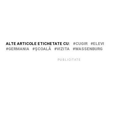
ALTE ARTICOLE ETICHETATE CU:
CUGIR
ELEVI
GERMANIA
ŞCOALĂ
VIZITA
WASSENBURG
PUBLICITATE