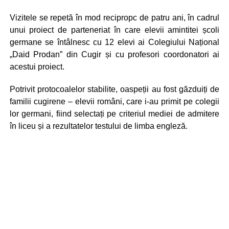
Vizitele se repetă în mod recipropc de patru ani, în cadrul
unui proiect de parteneriat în care elevii amintitei școli
germane se întâlnesc cu 12 elevi ai Colegiului Național
„Daid Prodan” din Cugir și cu profesori coordonatori ai
acestui proiect.
Potrivit protocoalelor stabilite, oaspeții au fost găzduiți de
familii cugirene – elevii români, care i-au primit pe colegii
lor germani, fiind selectați pe criteriul mediei de admitere
în liceu și a rezultatelor testului de limba engleză.