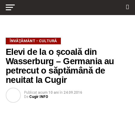
ÎNVĂŢĂMÂNT - CULTURĂ
Elevi de la o școală din
Wasserburg – Germania au
petrecut o săptămână de
neuitat la Cugir
Publicat
acum 10 ani
în
24.09.2016
De
Cugir INFO