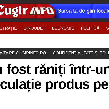
STRAŢIE
DIN JUDEŢ
ECONOMIE
POLITICĂ
S
ŞTIRI DIN ZONĂ
A TA PE CUGIRINFO.RO
CONFIDENȚIALITATE ȘI POL
 fost răniți într-u
rculație produs p