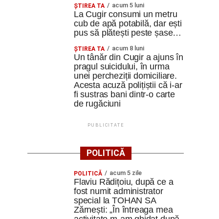
acum 5 luni
ȘTIREA TA
La Cugir consumi un metru
cub de apă potabilă, dar ești
pus să plătești peste șase…
acum 8 luni
ȘTIREA TA
Un tânăr din Cugir a ajuns în
pragul suicidului, în urma
unei percheziții domiciliare.
Acesta acuză polițiștii că i-ar
fi sustras bani dintr-o carte
de rugăciuni
PUBLICITATE
POLITICĂ
acum 5 zile
POLITICĂ
Flaviu Rădițoiu, după ce a
fost numit administrator
special la TOHAN SA
Zărnești: „În întreaga mea