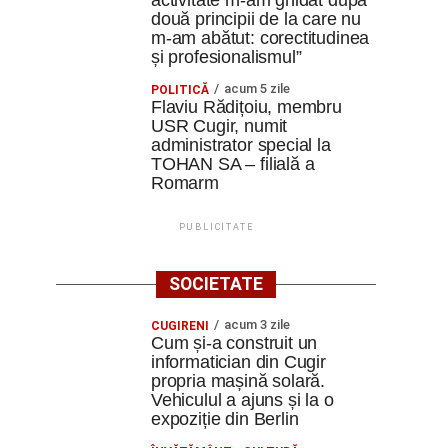
activitate m-am ghidat după
două principii de la care nu
m-am abătut: corectitudinea
și profesionalismul”
acum 5 zile
POLITICĂ
Flaviu Rădițoiu, membru
USR Cugir, numit
administrator special la
TOHAN SA – filială a
Romarm
PUBLICITATE
SOCIETATE
acum 3 zile
CUGIRENI
Cum și-a construit un
informatician din Cugir
propria mașină solară.
Vehiculul a ajuns și la o
expoziție din Berlin