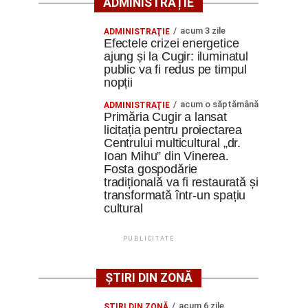
ADMINISTRAȚIE
acum 3 zile
ADMINISTRAŢIE
Efectele crizei energetice
ajung și la Cugir: iluminatul
public va fi redus pe timpul
nopții
acum o săptămână
ADMINISTRAŢIE
Primăria Cugir a lansat
licitația pentru proiectarea
Centrului multicultural „dr.
Ioan Mihu” din Vinerea.
Fosta gospodărie
tradițională va fi restaurată și
transformată într-un spațiu
cultural
PUBLICITATE
ȘTIRI DIN ZONĂ
acum 6 zile
ŞTIRI DIN ZONĂ