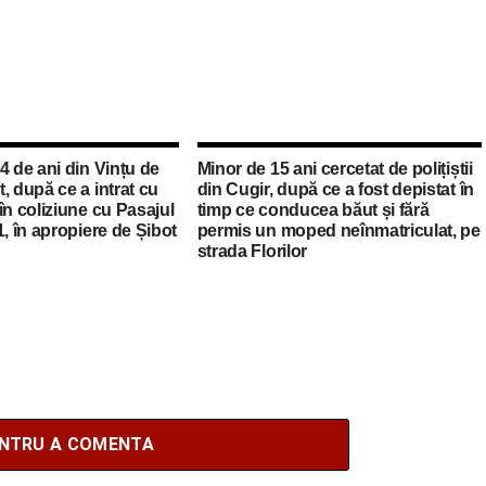
4 de ani din Vințu de
Minor de 15 ani cercetat de polițiștii
, după ce a intrat cu
din Cugir, după ce a fost depistat în
în coliziune cu Pasajul
timp ce conducea băut și fără
1, în apropiere de Șibot
permis un moped neînmatriculat, pe
strada Florilor
ENTRU A COMENTA