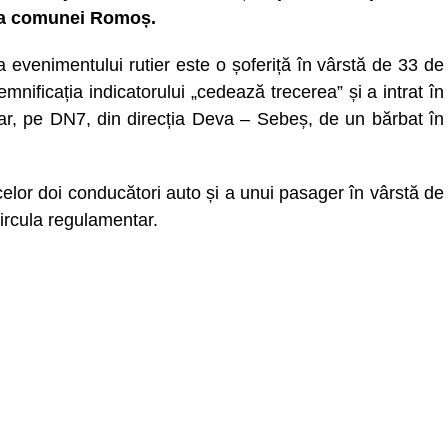
za comunei Romoș.
 evenimentului rutier este o șoferiță în vârstă de 33 de
mnificația indicatorului „cedează trecerea” și a intrat în
ar, pe DN7, din direcția Deva – Sebeș, de un bărbat în
celor doi conducători auto și a unui pasager în vârstă de
circula regulamentar.