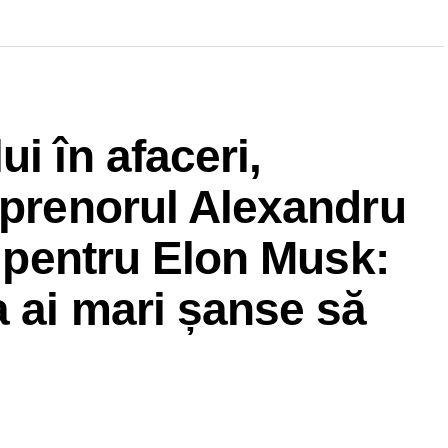
i în afaceri,
eprenorul Alexandru
t pentru Elon Musk:
a ai mari șanse să