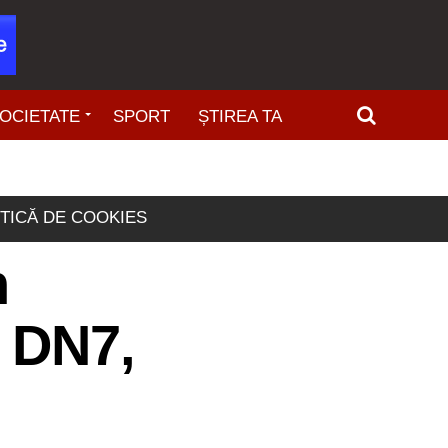
OCIETATE
SPORT
ȘTIREA TA
ITICĂ DE COOKIES
n
e DN7,