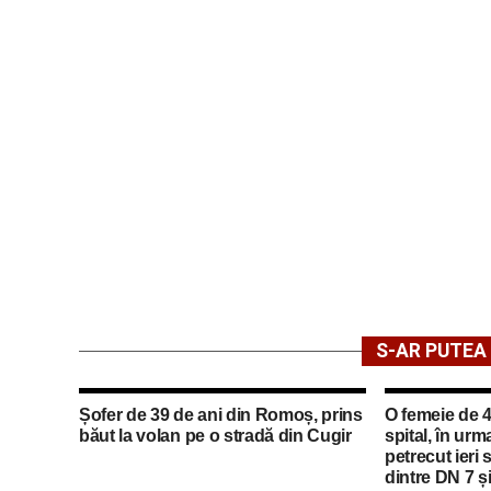
S-AR PUTEA 
Șofer de 39 de ani din Romoș, prins
O femeie de 4
băut la volan pe o stradă din Cugir
spital, în urm
petrecut ieri 
dintre DN 7 ș