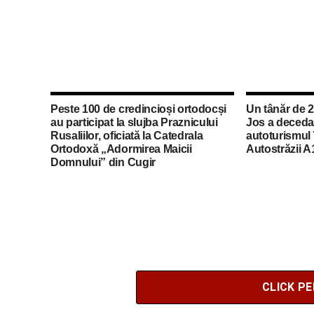
Peste 100 de credincioși ortodocși
Un tânăr de 2
au participat la slujba Praznicului
Jos a decedat
Rusaliilor, oficiată la Catedrala
autoturismul 
Ortodoxă „Adormirea Maicii
Autostrăzii A
Domnului” din Cugir
CLICK P