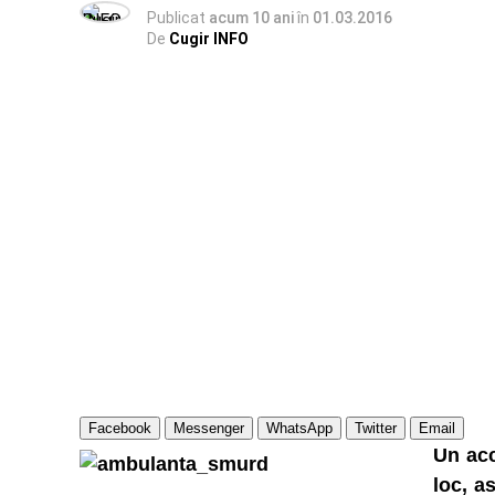
Publicat
acum 10 ani
în
01.03.2016
De
Cugir INFO
Facebook
Messenger
WhatsApp
Twitter
Email
Un acc
loc, a