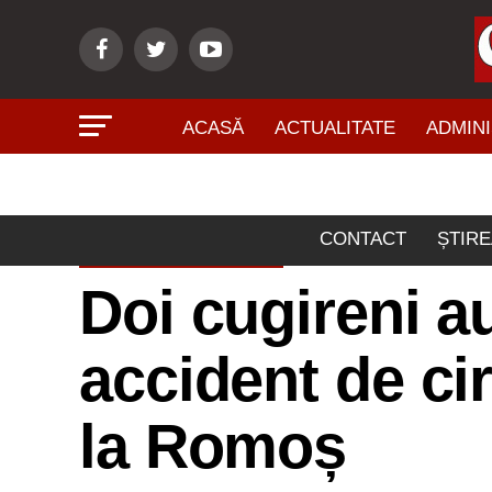
ACASĂ
ACTUALITATE
ADMINI
CONTACT
ȘTIRE
ACTUALITATE
Doi cugireni au
accident de ci
la Romoș