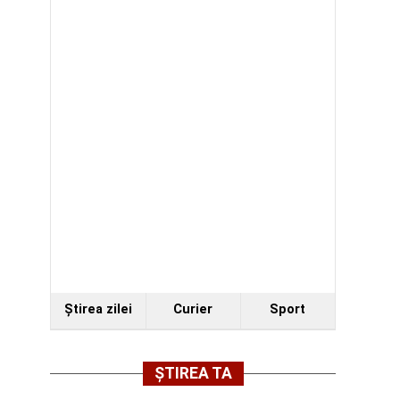
Ştirea zilei
Curier
Sport
ȘTIREA TA