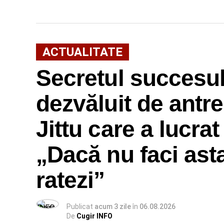
ACTUALITATE
Secretul succesulu
dezvăluit de antr
Jittu care a lucra
„Dacă nu faci ast
ratezi”
Publicat
acum 3 zile
în
06.08.2026
De
Cugir INFO