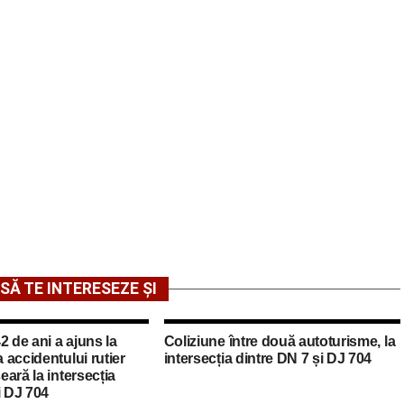
SĂ TE INTERESEZE ȘI
2 de ani a ajuns la
Coliziune între două autoturisme, la
a accidentului rutier
intersecția dintre DN 7 și DJ 704
seară la intersecția
i DJ 704