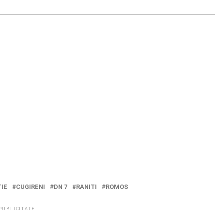
IE
CUGIRENI
DN 7
RANITI
ROMOS
PUBLICITATE