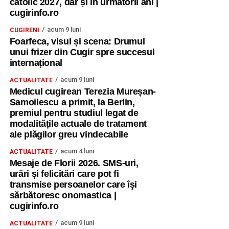
catolic 2027, dar și în următorii ani |
cugirinfo.ro
acum 9 luni
CUGIRENI
Foarfeca, visul și scena: Drumul
unui frizer din Cugir spre succesul
internațional
acum 9 luni
ACTUALITATE
Medicul cugirean Terezia Mureșan-
Samoilescu a primit, la Berlin,
premiul pentru studiul legat de
modalitățile actuale de tratament
ale plăgilor greu vindecabile
acum 4 luni
ACTUALITATE
Mesaje de Florii 2026. SMS-uri,
urări și felicitări care pot fi
transmise persoanelor care îşi
sărbătoresc onomastica |
cugirinfo.ro
acum 9 luni
ACTUALITATE