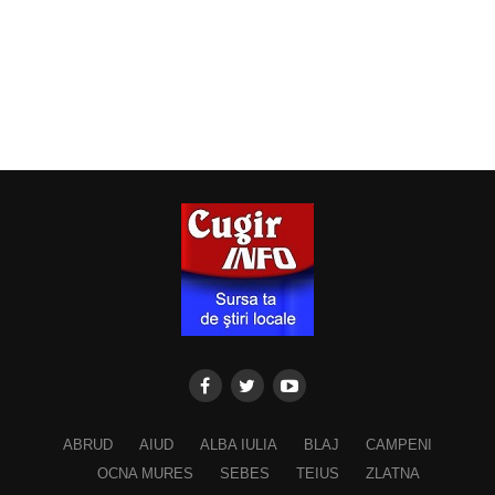
ABRUD
AIUD
ALBA IULIA
BLAJ
CAMPENI
OCNA MURES
SEBES
TEIUS
ZLATNA