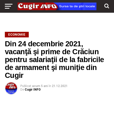
ECONOMIE
Din 24 decembrie 2021,
vacanţă şi prime de Crăciun
pentru salariaţii de la fabricile
de armament şi muniţie din
Cugir
Publicat
acum 5 ani
în
21.12.2021
De
Cugir INFO