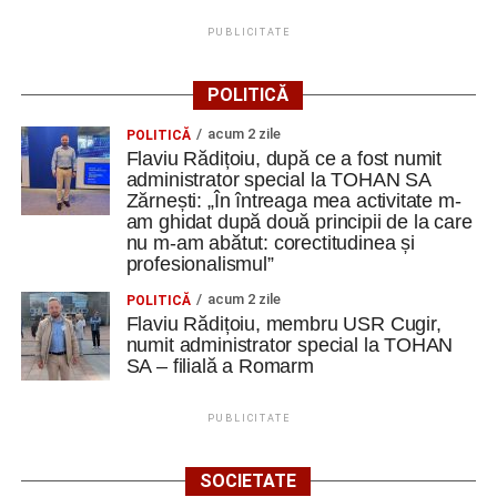
PUBLICITATE
POLITICĂ
acum 2 zile
POLITICĂ
Flaviu Rădițoiu, după ce a fost numit
administrator special la TOHAN SA
Zărnești: „În întreaga mea activitate m-
am ghidat după două principii de la care
nu m-am abătut: corectitudinea și
profesionalismul”
acum 2 zile
POLITICĂ
Flaviu Rădițoiu, membru USR Cugir,
numit administrator special la TOHAN
SA – filială a Romarm
PUBLICITATE
SOCIETATE