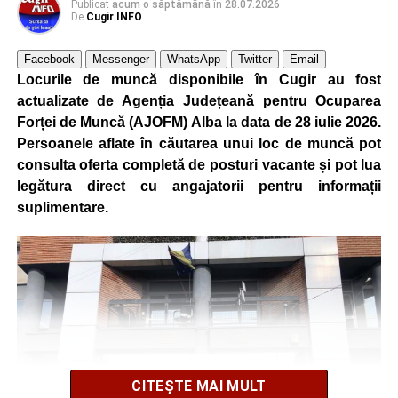
Publicat
acum o săptămână
în
28.07.2026
Cei interesați pot consulta toate locurile de muncă
De
Cugir INFO
disponibile accesând platforma oficială ANOFM,
selectând
AJOFM Alba
, apoi secțiunea
„Persoane fizice
Facebook
Messenger
WhatsApp
Twitter
Email
– Locuri de muncă vacante”
. De asemenea, informații
Locurile de muncă disponibile în Cugir au fost
pot fi obținute direct de la sediul AJOFM Alba sau de la
actualizate de Agenția Județeană pentru Ocuparea
agenția teritorială de care aparține persoana aflată în
Forței de Muncă (AJOFM) Alba la data de 28 iulie 2026.
căutarea unui loc de muncă.
Persoanele aflate în căutarea unui loc de muncă pot
consulta oferta completă de posturi vacante și pot lua
Lista publicată de AJOFM Alba include, pe lângă
legătura direct cu angajatorii pentru informații
denumirea posturilor vacante din Cugir, și datele de
suplimentare.
contact ale angajatorilor, precum numere de telefon și
adrese de e-mail, pentru ca persoanele interesate să
poată solicita detalii despre condițiile de angajare,
programul de lucru și procesul de recrutare.
Mai jos puteți consulta lista completă a locurilor de
muncă disponibile în orașul Cugir la data de 4 august
2026, precum și datele de contact ale angajatorilor:
CITEȘTE MAI MULT