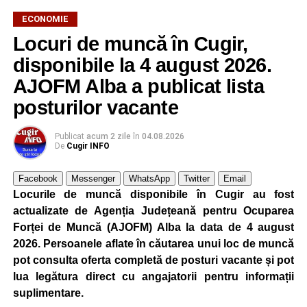
ECONOMIE
Locuri de muncă în Cugir,
disponibile la 4 august 2026.
AJOFM Alba a publicat lista
posturilor vacante
Publicat
acum 2 zile
în
04.08.2026
De
Cugir INFO
Facebook
Messenger
WhatsApp
Twitter
Email
Locurile de muncă disponibile în Cugir au fost
actualizate de Agenția Județeană pentru Ocuparea
Forței de Muncă (AJOFM) Alba la data de 4 august
2026. Persoanele aflate în căutarea unui loc de muncă
pot consulta oferta completă de posturi vacante și pot
lua legătura direct cu angajatorii pentru informații
suplimentare.