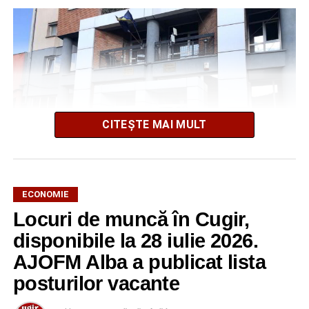
CITEȘTE MAI MULT
ECONOMIE
Locuri de muncă în Cugir,
AJOFM Alba a publicat lista locurilor de muncă vacante
din orașul Cugir, valabilă la data de
4 august 2026
.
disponibile la 28 iulie 2026.
Oferta cuprinde posturi din mai multe domenii de
AJOFM Alba a publicat lista
activitate, fiind adresată atât persoanelor cu experiență,
posturilor vacante
cât și celor aflate la început de carieră.