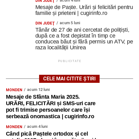
acum 4 luni
DIN JUDEŢ
Mesaje de Paște. Urări și felicitări pentru
familie și prieteni | cugirinfo.ro
acum 5 luni
DIN JUDEŢ
Tânăr de 27 de ani cercetat de polițiști,
după ce a fost depistat în timp ce
conducea băut și fără permis un ATV, pe
raza localității Unirea
PUBLICITATE
CELE MAI CITITE ȘTIRI
acum 12 luni
MONDEN
Mesaje de Sfânta Maria 2025.
URĂRI, FELICITĂRI și SMS-uri care
pot fi trimise persoanelor care își
serbează onomastica | cugirinfo.ro
acum 4 luni
MONDEN
Când pică Paștele ortodox și cel