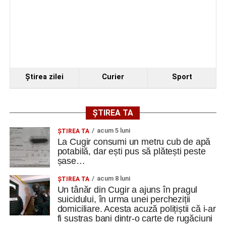
Ştirea zilei
Curier
Sport
ȘTIREA TA
acum 5 luni
ȘTIREA TA
La Cugir consumi un metru cub de apă
potabilă, dar ești pus să plătești peste
șase…
acum 8 luni
ȘTIREA TA
Un tânăr din Cugir a ajuns în pragul
suicidului, în urma unei percheziții
domiciliare. Acesta acuză polițiștii că i-ar
fi sustras bani dintr-o carte de rugăciuni