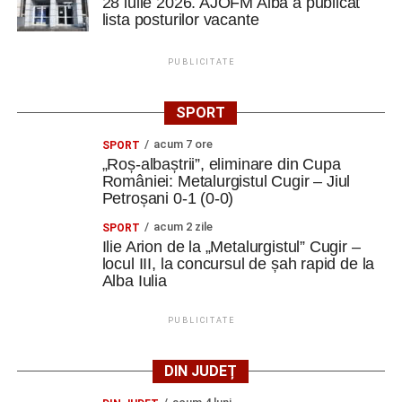
28 iulie 2026. AJOFM Alba a publicat
lista posturilor vacante
PUBLICITATE
SPORT
acum 7 ore
SPORT
„Roș-albaștrii”, eliminare din Cupa
României: Metalurgistul Cugir – Jiul
Petroșani 0-1 (0-0)
acum 2 zile
SPORT
Ilie Arion de la „Metalurgistul” Cugir –
locul III, la concursul de șah rapid de la
Alba Iulia
PUBLICITATE
DIN JUDEȚ