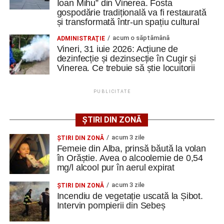
Lista publicată de AJOFM Alba include, pe lângă
Ioan Mihu” din Vinerea. Fosta
gospodărie tradițională va fi restaurată
denumirea posturilor vacante din Cugir, și datele de
și transformată într-un spațiu cultural
contact ale angajatorilor, precum numere de telefon și
Ultimele știri din Cugir
adrese de e-mail, pentru ca persoanele interesate să
acum o săptămână
ADMINISTRAŢIE
Vineri, 31 iuie 2026: Acțiune de
poată solicita detalii despre condițiile de angajare,
„Roș-albaștrii”, eliminare din Cupa României:
dezinfecție și dezinsecție în Cugir și
programul de lucru și procesul de recrutare.
Metalurgistul Cugir – Jiul Petroșani 0-1 (0-0)
Vinerea. Ce trebuie să știe locuitorii
Polițiștii din Cugir le-au oferit sfaturi de siguranță
Mai jos puteți consulta lista completă a locurilor de
PUBLICITATE
seniorilor de la Centrul „Lotus”
muncă disponibile în orașul Cugir la data de 28 iulie
2026, precum și datele de contact ale angajatorilor:
Ilie Arion de la „Metalurgistul” Cugir – locul III, la
ȘTIRI DIN ZONĂ
concursul de șah rapid de la Alba Iulia
AGENT
OCUPAŢIA
NR.
NR. TELEFON/E-
acum 3 zile
ŞTIRI DIN ZONĂ
LMV
MAIL
Facebook
Messenger
WhatsApp
Twitter
Email
Femeie din Alba, prinsă băută la volan
IVET SRL
LUCRATOR
1
0744535450
în Orăștie. Avea o alcoolemie de 0,54
COMERCIAL
mg/l alcool pur în aerul expirat
acum 3 zile
ŞTIRI DIN ZONĂ
Incendiu de vegetație uscată la Șibot.
Intervin pompierii din Sebeș
Adaugă cugirinfo.ro ca sursă
preferată pe Google