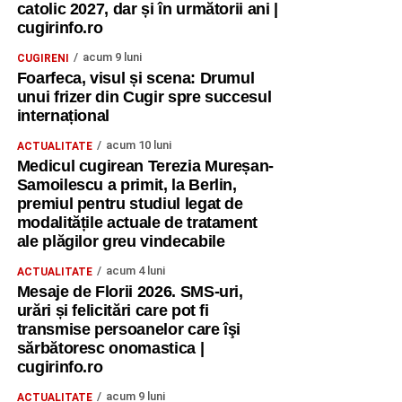
catolic 2027, dar și în următorii ani |
cugirinfo.ro
acum 9 luni
CUGIRENI
Foarfeca, visul și scena: Drumul
unui frizer din Cugir spre succesul
internațional
acum 10 luni
ACTUALITATE
Medicul cugirean Terezia Mureșan-
Samoilescu a primit, la Berlin,
premiul pentru studiul legat de
modalitățile actuale de tratament
ale plăgilor greu vindecabile
acum 4 luni
ACTUALITATE
Mesaje de Florii 2026. SMS-uri,
urări și felicitări care pot fi
transmise persoanelor care îşi
sărbătoresc onomastica |
cugirinfo.ro
acum 9 luni
ACTUALITATE