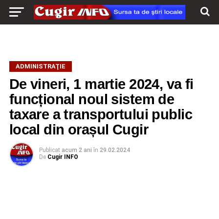
ADMINISTRAŢIE
De vineri, 1 martie 2024, va fi
funcțional noul sistem de
taxare a transportului public
local din orașul Cugir
Publicat
acum 2 ani
în
29.02.2024
De
Cugir INFO