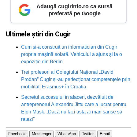
Adaugă cugirinfo.ro ca sursă
preferată pe Google
Ultimele știri din Cugir
Cum și-a construit un informatician din Cugir
propria mașină solară. Vehiculul a ajuns și la o
expoziție din Berlin
Trei profesori ai Colegiului Național „David
Prodan” Cugir și-au perfecționat competențele prin
mobilități Erasmus+ în Croația
Secretul succesului în afaceri, dezvăluit de
antreprenorul Alexandru Jittu care a lucrat pentru
Elon Musk: „Dacă nu faci asta ai mari șanse să
ratezi”
Facebook
Messenger
WhatsApp
Twitter
Email