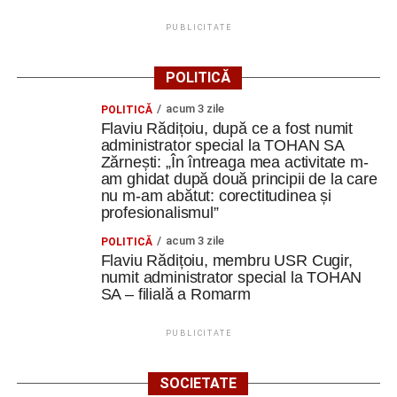
mobilități Erasmus+ în Croația
PUBLICITATE
Secretul succesului în afaceri, dezvăluit de
antreprenorul Alexandru Jittu care a lucrat pentru
POLITICĂ
Elon Musk: „Dacă nu faci asta ai mari șanse să
acum 3 zile
ratezi”
POLITICĂ
Flaviu Rădițoiu, după ce a fost numit
administrator special la TOHAN SA
Facebook
Messenger
WhatsApp
Twitter
Email
Zărnești: „În întreaga mea activitate m-
am ghidat după două principii de la care
nu m-am abătut: corectitudinea și
profesionalismul”
acum 3 zile
POLITICĂ
Flaviu Rădițoiu, membru USR Cugir,
numit administrator special la TOHAN
SA – filială a Romarm
PUBLICITATE
SOCIETATE