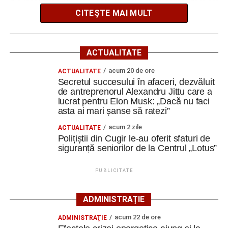
din localitatea Vinerea, care va deveni un centru destinat
CITEȘTE MAI MULT
activităților culturale, educaționale și expoziționale.
O gospodărie tradițională va fi
ACTUALITATE
readusă la viață
acum 20 de ore
ACTUALITATE
Secretul succesului în afaceri, dezvăluit
Ansamblul este situat pe strada Principală nr. 172 din
de antreprenorul Alexandru Jittu care a
Vinerea, pe un teren de aproximativ 1.975 de metri pătrați,
lucrat pentru Elon Musk: „Dacă nu faci
aflat în proprietatea administrației locale.
asta ai mari șanse să ratezi”
acum 2 zile
ACTUALITATE
Complexul este alcătuit din patru corpuri de clădire – fosta
Polițiștii din Cugir le-au oferit sfaturi de
magazie de fierărie, casa memorială, șura și șoprul-atelier
siguranță seniorilor de la Centrul „Lotus”
– care păstrează caracteristicile unei gospodării
tradiționale din zonă. Curtea include elemente autentice,
PUBLICITATE
precum pavajul din piatră de râu și o fântână.
ADMINISTRAȚIE
Clădirile au nevoie de lucrări
acum 22 de ore
ADMINISTRAŢIE
ample de consolidare