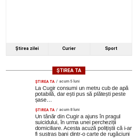
După finalizarea proiectului și a lucrărilor de execuție,
Centrul multicultural „dr. Ioan Mihu” va deveni un nou
punct de interes pentru comunitatea din Vinerea și orașul
Cugir, contribuind la valorificarea patrimoniului local și la
dezvoltarea vieții culturale din zonă.
Ştirea zilei
Curier
Sport
Adaugă cugirinfo.ro ca sursă
preferată pe Google
ȘTIREA TA
acum 5 luni
ȘTIREA TA
La Cugir consumi un metru cub de apă
Ultimele știri din Cugir
potabilă, dar ești pus să plătești peste
șase…
Cum și-a construit un informatician din Cugir propria
acum 8 luni
ȘTIREA TA
mașină solară. Vehiculul a ajuns și la o expoziție din
Un tânăr din Cugir a ajuns în pragul
Berlin
suicidului, în urma unei percheziții
domiciliare. Acesta acuză polițiștii că i-ar
Trei profesori ai Colegiului Național „David Prodan”
fi sustras bani dintr-o carte de rugăciuni
Cugir și-au perfecționat competențele prin