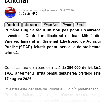
cultural
Trei profesori ai Colegiului Național „David Prodan”
Publicat
acum o săptămână
în
29.07.2026
Cugir și-au perfecționat competențele prin
De
Cugir INFO
mobilități Erasmus+ în Croația
Facebook
Messenger
WhatsApp
Twitter
Email
Secretul succesului în afaceri, dezvăluit de
Primăria Cugir a făcut un nou pas pentru realizarea
antreprenorul Alexandru Jittu care a lucrat pentru
investiției „Centrul multicultural dr. Ioan Mihu” din
Elon Musk: „Dacă nu faci asta ai mari șanse să
Vinerea, lansând în Sistemul Electronic de Achiziții
ratezi”
Publice (SEAP) licitația pentru serviciile de proiectare
tehnică.
Facebook
Messenger
WhatsApp
Twitter
Email
Contractul are o valoare estimată de
394.000 de lei, fără
TVA
, iar termenul limită pentru depunerea ofertelor este
17 august 2026
.
Investiția este derulată de Primăria Cugir în parteneriat cu
Consiliul Județean Alba și urmărește restaurarea și
refuncționalizarea unui ansamblu gospodăresc tradițional