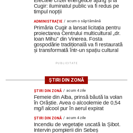
Efectele crizei energetice ajung și la
Cugir: iluminatul public va fi redus pe
Potrivit documentației de licitație, expertizele tehnice au
timpul nopții
identificat degradări importante ale construcțiilor. Printre
acum o săptămână
ADMINISTRAŢIE
acestea se numără infiltrații de apă, umiditate, degradarea
Primăria Cugir a lansat licitația pentru
elementelor din lemn și a acoperișurilor, dar și prăbușirea
proiectarea Centrului multicultural „dr.
Ioan Mihu” din Vinerea. Fosta
parțială a șurii.
gospodărie tradițională va fi restaurată
și transformată într-un spațiu cultural
De asemenea, instalațiile existente sunt depășite din
punct de vedere tehnic, fiind necesară refacerea
PUBLICITATE
instalațiilor electrice, sanitare și termice, precum și
modernizarea sistemelor de evacuare a apelor pluviale.
ȘTIRI DIN ZONĂ
Specialiștii apreciază însă că ansamblul poate fi restaurat
acum 4 zile
ŞTIRI DIN ZONĂ
și pus în valoare, cu respectarea soluțiilor tehnice ce vor fi
Femeie din Alba, prinsă băută la volan
stabilite în cadrul proiectului.
în Orăștie. Avea o alcoolemie de 0,54
mg/l alcool pur în aerul expirat
Spații pentru cultură, educație
acum 4 zile
ŞTIRI DIN ZONĂ
Incendiu de vegetație uscată la Șibot.
și evenimente
Intervin pompierii din Sebeș