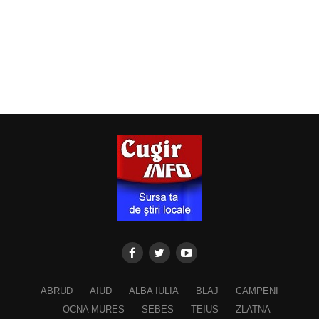
ABRUD
AIUD
ALBA IULIA
BLAJ
CAMPENI
OCNA MURES
SEBES
TEIUS
ZLATNA