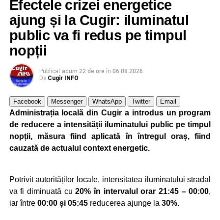
Efectele crizei energetice
ajung și la Cugir: iluminatul
public va fi redus pe timpul
nopții
Publicat
acum 22 de ore
în
06.08.2026
De
Cugir INFO
Facebook
Messenger
WhatsApp
Twitter
Email
Administrația locală din Cugir a introdus un program
de reducere a intensității iluminatului public pe timpul
nopții, măsura fiind aplicată în întregul oraș, fiind
cauzată de actualul context energetic.
Potrivit autorităților locale, intensitatea iluminatului stradal
va fi diminuată cu
20% în intervalul orar 21:45 – 00:00
,
iar între
00:00 și 05:45
reducerea ajunge la
30%
.