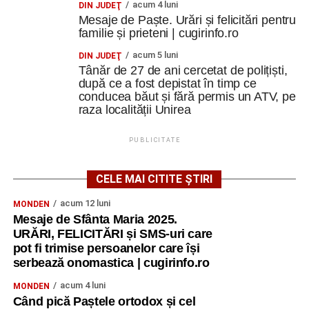
acum 4 luni
DIN JUDEŢ
Mesaje de Paște. Urări și felicitări pentru
familie și prieteni | cugirinfo.ro
acum 5 luni
DIN JUDEŢ
Tânăr de 27 de ani cercetat de polițiști,
după ce a fost depistat în timp ce
conducea băut și fără permis un ATV, pe
raza localității Unirea
PUBLICITATE
CELE MAI CITITE ȘTIRI
acum 12 luni
MONDEN
Mesaje de Sfânta Maria 2025.
URĂRI, FELICITĂRI și SMS-uri care
pot fi trimise persoanelor care își
serbează onomastica | cugirinfo.ro
acum 4 luni
MONDEN
Când pică Paștele ortodox și cel