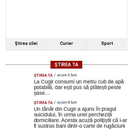
vacante
Debut în Liga Elitelor pentru echipele de juniori U13
și U14 de la Metalurgistul Cugir
Ursoaică și doi pui, semnalați în zona Dumbrava din
Cugir. A fost emis mesaj RO-ALERT
Ştirea zilei
Curier
Sport
Facebook
Messenger
WhatsApp
Twitter
Email
ȘTIREA TA
acum 5 luni
ȘTIREA TA
La Cugir consumi un metru cub de apă
potabilă, dar ești pus să plătești peste
șase…
acum 8 luni
ȘTIREA TA
Un tânăr din Cugir a ajuns în pragul
suicidului, în urma unei percheziții
domiciliare. Acesta acuză polițiștii că i-ar
fi sustras bani dintr-o carte de rugăciuni