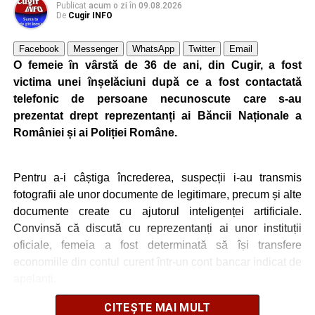
Publicat
acum o zi
în
09.08.2026
jandarmii au constatat că ursoaica și cei doi pui nu mai
De
Cugir INFO
erau prezenți în zonă. Pentru a preveni reîntoarcerea
acestora, jandarmii au folosit semnalele acustice și
Facebook
Messenger
WhatsApp
Twitter
Email
luminoase ale autospecialei, în scop de descurajare și
O femeie în vârstă de 36 de ani, din Cugir, a fost
alungare. Intervenția s-a desfășurat în condiții de
victima unei înșelăciuni după ce a fost contactată
siguranță, fără ca populația, echipajul sau animalele
telefonic de persoane necunoscute care s-au
sălbatice să fie puse în pericol”,
a mai transmis IJJ Alba.
prezentat drept reprezentanți ai Băncii Naționale a
României și ai Poliției Române.
Adaugă cugirinfo.ro ca sursă
Pentru a-i câștiga încrederea, suspecții i-au transmis
preferată pe Google
fotografii ale unor documente de legitimare, precum și alte
documente create cu ajutorul inteligenței artificiale.
Convinsă că discută cu reprezentanți ai unor instituții
Ultimele știri din Cugir
oficiale, femeia a fost determinată să își transfere
economiile din contul curent într-un cont bancar indicat de
Locuri de muncă în Cugir, disponibile la 10 august
apelanți.
2026. AJOFM Alba a publicat lista posturilor
vacante
CITEȘTE MAI MULT
La scurt timp după efectuarea transferului, femeia și-a dat