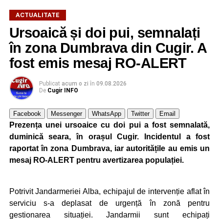
ACTUALITATE
Ursoaică și doi pui, semnalați
în zona Dumbrava din Cugir. A
fost emis mesaj RO-ALERT
Publicat
acum o zi
în
09.08.2026
De
Cugir INFO
Facebook
Messenger
WhatsApp
Twitter
Email
Prezența unei ursoaice cu doi pui a fost semnalată,
duminică seara, în orașul Cugir. Incidentul a fost
raportat în zona Dumbrava, iar autoritățile au emis un
mesaj RO-ALERT pentru avertizarea populației.
Potrivit Jandarmeriei Alba, echipajul de intervenție aflat în
serviciu s-a deplasat de urgență în zonă pentru
gestionarea situației. Jandarmii sunt echipați