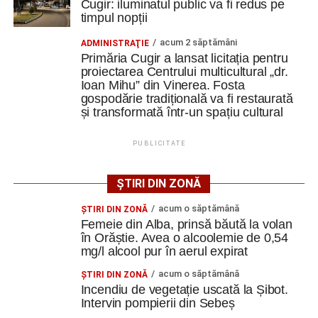
convinși de documente trimise
Cugir: iluminatul public va fi redus pe
timpul nopții
online
acum 2 săptămâni
ADMINISTRAŢIE
Primăria Cugir a lansat licitația pentru
Polițiștii atrag atenția că fotografiile unor legitimații sau
proiectarea Centrului multicultural „dr.
documente oficiale pot fi falsificate sau chiar generate cu
Ioan Mihu” din Vinerea. Fosta
gospodărie tradițională va fi restaurată
ajutorul inteligenței artificiale.
și transformată într-un spațiu cultural
„Nu vă încredeți în «documentele» pe care aceștia vi
PUBLICITATE
le transmit! Verificați, ÎNTOTDEAUNA, informațiile pe
care le primiți și nu acționați sub impulsul
momentului!”
, este recomandarea transmisă de polițiști.
ȘTIRI DIN ZONĂ
acum o săptămână
ŞTIRI DIN ZONĂ
Reprezentanții Poliției reamintesc că polițiștii, medicii,
Femeie din Alba, prinsă băută la volan
reprezentanții BNR, ANAF sau ai altor instituții nu solicită
în Orăștie. Avea o alcoolemie de 0,54
telefonic cetățenilor să inițieze transferuri bancare sau să
mg/l alcool pur în aerul expirat
le comunice date personale.
acum o săptămână
ŞTIRI DIN ZONĂ
Incendiu de vegetație uscată la Șibot.
În cazul unor apeluri suspecte, este recomandat ca
Intervin pompierii din Sebeș
informațiile primite să fie verificate direct cu instituția