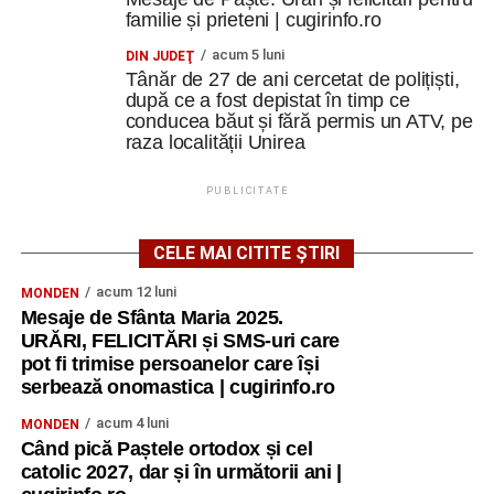
familie și prieteni | cugirinfo.ro
acum 5 luni
DIN JUDEŢ
Tânăr de 27 de ani cercetat de polițiști,
după ce a fost depistat în timp ce
conducea băut și fără permis un ATV, pe
raza localității Unirea
PUBLICITATE
CELE MAI CITITE ȘTIRI
acum 12 luni
MONDEN
Mesaje de Sfânta Maria 2025.
URĂRI, FELICITĂRI și SMS-uri care
pot fi trimise persoanelor care își
serbează onomastica | cugirinfo.ro
acum 4 luni
MONDEN
Când pică Paștele ortodox și cel
catolic 2027, dar și în următorii ani |