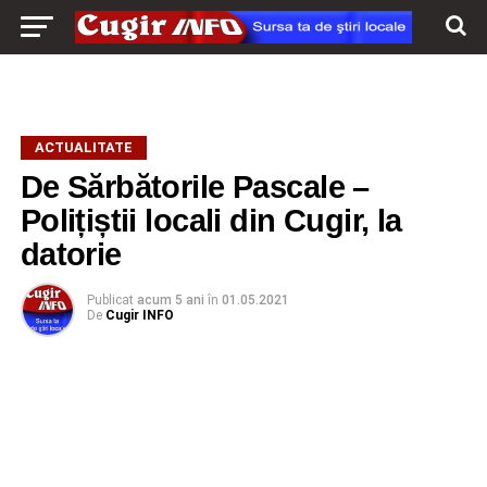
ACTUALITATE
De Sărbătorile Pascale –
Polițiștii locali din Cugir, la
datorie
Publicat
acum 5 ani
în
01.05.2021
De
Cugir INFO