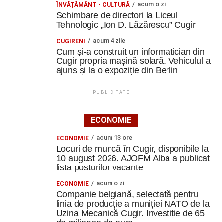
acum o zi
ÎNVĂŢĂMÂNT - CULTURĂ
Schimbare de directori la Liceul
Tehnologic „Ion D. Lăzărescu” Cugir
acum 4 zile
CUGIRENI
Cum și-a construit un informatician din
Cugir propria mașină solară. Vehiculul a
ajuns și la o expoziție din Berlin
PUBLICITATE
ECONOMIE
acum 13 ore
ECONOMIE
Locuri de muncă în Cugir, disponibile la
10 august 2026. AJOFM Alba a publicat
lista posturilor vacante
acum o zi
ECONOMIE
Companie belgiană, selectată pentru
linia de producție a muniției NATO de la
Uzina Mecanică Cugir. Investiție de 65