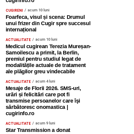
cugirinfo.ro
acum 10 luni
CUGIRENI
Foarfeca, visul și scena: Drumul
unui frizer din Cugir spre succesul
internațional
acum 10 luni
ACTUALITATE
Medicul cugirean Terezia Mureșan-
Samoilescu a primit, la Berlin,
premiul pentru studiul legat de
modalitățile actuale de tratament
ale plăgilor greu vindecabile
acum 4 luni
ACTUALITATE
Mesaje de Florii 2026. SMS-uri,
urări și felicitări care pot fi
transmise persoanelor care îşi
sărbătoresc onomastica |
cugirinfo.ro
acum 9 luni
ACTUALITATE
Star Transmission a donat