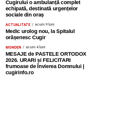
Cugirului o ambulanță complet
echipată, destinată urgențelor
sociale din oraș
acum 9 luni
ACTUALITATE
Medic urolog nou, la Spitalul
orășenesc Cugir
acum 4 luni
MONDEN
MESAJE de PASTELE ORTODOX
2026. URARI și FELICITARI
frumoase de Învierea Domnului |
cugirinfo.ro