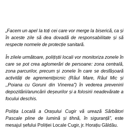
„Facem un apel la toți cei care vor merge la biserică, ca și
în aceste zile să dea dovadă de responsabilitate și să
respecte normele de protecție sanitară.
În zilele următoare, polițiștii locali vor monitoriza zonele în
care se pot crea aglomerări de persoane: zona centrală,
zona parcurilor, precum și zonele în care se desfășoară
activități de agrement/picnic (Râul Mare, Râul Mic și
,,Poiana cu Goruni din Vinerea”) în vederea prevenirii
depozitării/aruncării deșeurilor și a folosirii neadevărate a
focului deschis.
Poliția Locală a Orașului Cugir vă urează Sărbători
Pascale pline de lumină și tihnă, în siguranță”,
este
mesajul șefului Poliției Locale Cugir, jr. Horațiu Găldău.