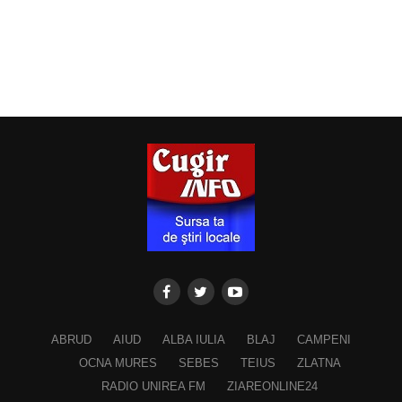
ABRUD
AIUD
ALBA IULIA
BLAJ
CAMPENI
OCNA MURES
SEBES
TEIUS
ZLATNA
RADIO UNIREA FM
ZIAREONLINE24