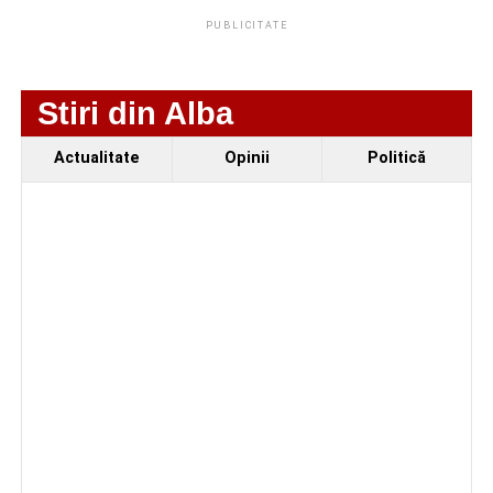
invocată de apelant, iar orice solicitare neobișnuită de
PUBLICITATE
transfer de bani sau furnizare de date personale să fie
tratată cu maximă prudență.
Stiri din Alba
Polițiștii îl felicită pe agentul principal de poliție Bota
Cătălin Mihai pentru operativitatea de care a dat dovadă
Actualitate
Opinii
Politică
și pentru recuperarea integrală a banilor persoanei
vătămate.
Adaugă cugirinfo.ro ca sursă
preferată pe Google
Ultimele știri din Cugir
Locuri de muncă în Cugir, disponibile la 10 august
2026. AJOFM Alba a publicat lista posturilor