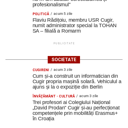
profesionalismul”
acum 5 zile
POLITICĂ
Flaviu Rădițoiu, membru USR Cugir,
numit administrator special la TOHAN
SA – filială a Romarm
PUBLICITATE
SOCIETATE
acum 3 zile
CUGIRENI
Cum și-a construit un informatician din
Cugir propria mașină solară. Vehiculul a
ajuns și la o expoziție din Berlin
acum 3 zile
ÎNVĂŢĂMÂNT - CULTURĂ
Trei profesori ai Colegiului Național
„David Prodan” Cugir și-au perfecționat
competențele prin mobilități Erasmus+
în Croația