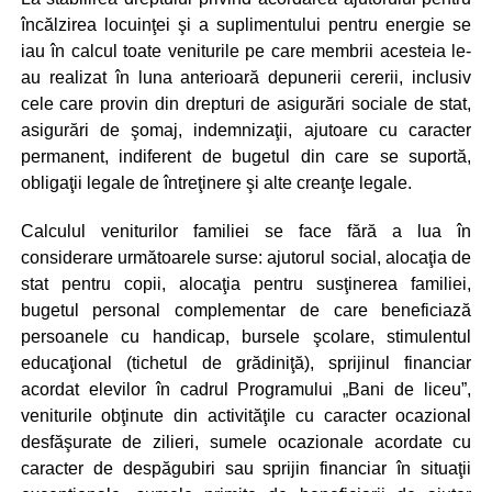
încălzirea locuinţei şi a suplimentului pentru energie se
iau în calcul toate veniturile pe care membrii acesteia le-
au realizat în luna anterioară depunerii cererii, inclusiv
cele care provin din drepturi de asigurări sociale de stat,
asigurări de şomaj, indemnizaţii, ajutoare cu caracter
permanent, indiferent de bugetul din care se suportă,
obligaţii legale de întreţinere şi alte creanţe legale.
Calculul veniturilor familiei se face fără a lua în
considerare următoarele surse: ajutorul social, alocaţia de
stat pentru copii, alocaţia pentru susţinerea familiei,
bugetul personal complementar de care beneficiază
persoanele cu handicap, bursele şcolare, stimulentul
educaţional (tichetul de grădiniţă), sprijinul financiar
acordat elevilor în cadrul Programului „Bani de liceu”,
veniturile obţinute din activităţile cu caracter ocazional
desfăşurate de zilieri, sumele ocazionale acordate cu
caracter de despăgubiri sau sprijin financiar în situaţii