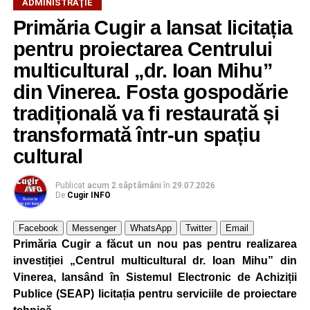
ADMINISTRAŢIE
Primăria Cugir a lansat licitația
Adaugă cugirinfo.ro ca sursă
preferată pe Google
pentru proiectarea Centrului
multicultural „dr. Ioan Mihu”
din Vinerea. Fosta gospodărie
Ultimele știri din Cugir
tradițională va fi restaurată și
„Roș-albaștrii”, o nouă victorie în meciurile de
transformată într-un spațiu
pregătire: Metalurgistul Cugir – FC Inter Sibiu 1-0
cultural
(0-0)
Cum și-a construit un informatician din Cugir propria
Publicat
acum 2 săptămâni
în
29.07.2026
mașină solară. Vehiculul a ajuns și la o expoziție din
De
Cugir INFO
Berlin
Facebook
Messenger
WhatsApp
Twitter
Email
Trei profesori ai Colegiului Național „David Prodan”
Primăria Cugir a făcut un nou pas pentru realizarea
Cugir și-au perfecționat competențele prin
investiției „Centrul multicultural dr. Ioan Mihu” din
mobilități Erasmus+ în Croația
Vinerea, lansând în Sistemul Electronic de Achiziții
Publice (SEAP) licitația pentru serviciile de proiectare
Facebook
Messenger
WhatsApp
Twitter
Email