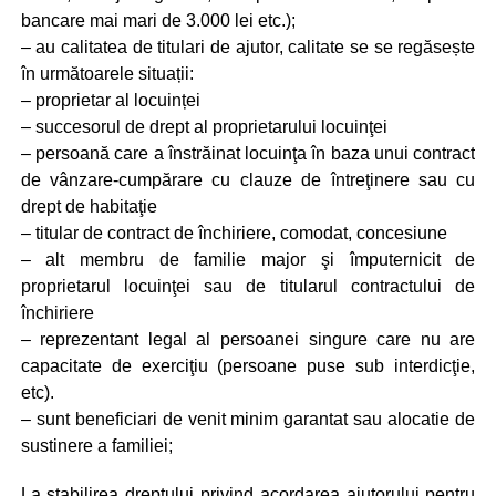
bancare mai mari de 3.000 lei etc.);
– au calitatea de titulari de ajutor, calitate se se regăsește
în următoarele situații:
– proprietar al locuinței
– succesorul de drept al proprietarului locuinţei
– persoană care a înstrăinat locuinţa în baza unui contract
de vânzare-cumpărare cu clauze de întreţinere sau cu
drept de habitaţie
– titular de contract de închiriere, comodat, concesiune
– alt membru de familie major şi împuternicit de
proprietarul locuinţei sau de titularul contractului de
închiriere
– reprezentant legal al persoanei singure care nu are
capacitate de exerciţiu (persoane puse sub interdicţie,
etc).
– sunt beneficiari de venit minim garantat sau alocatie de
sustinere a familiei;
La stabilirea dreptului privind acordarea ajutorului pentru