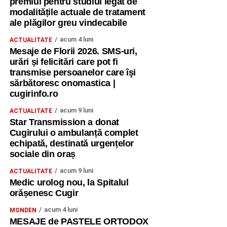
premiul pentru studiul legat de
modalitățile actuale de tratament
ale plăgilor greu vindecabile
acum 4 luni
ACTUALITATE
Mesaje de Florii 2026. SMS-uri,
urări și felicitări care pot fi
transmise persoanelor care îşi
sărbătoresc onomastica |
cugirinfo.ro
acum 9 luni
ACTUALITATE
Star Transmission a donat
Cugirului o ambulanță complet
echipată, destinată urgențelor
sociale din oraș
acum 9 luni
ACTUALITATE
Medic urolog nou, la Spitalul
orășenesc Cugir
acum 4 luni
MONDEN
MESAJE de PASTELE ORTODOX