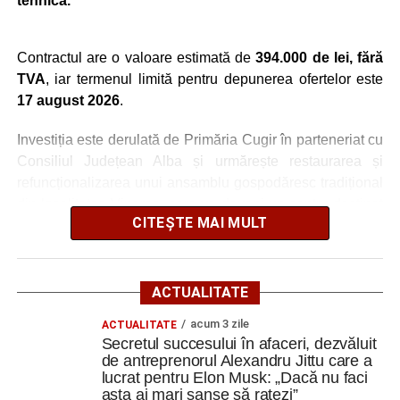
tehnică.
Contractul are o valoare estimată de
394.000 de lei, fără
TVA
, iar termenul limită pentru depunerea ofertelor este
17 august 2026
.
Investiția este derulată de Primăria Cugir în parteneriat cu
Consiliul Județean Alba și urmărește restaurarea și
refuncționalizarea unui ansamblu gospodăresc tradițional
din localitatea Vinerea, care va deveni un centru destinat
CITEȘTE MAI MULT
activităților culturale, educaționale și expoziționale.
O gospodărie tradițională va fi
ACTUALITATE
readusă la viață
acum 3 zile
ACTUALITATE
Secretul succesului în afaceri, dezvăluit
Ansamblul este situat pe strada Principală nr. 172 din
de antreprenorul Alexandru Jittu care a
Vinerea, pe un teren de aproximativ 1.975 de metri pătrați,
lucrat pentru Elon Musk: „Dacă nu faci
aflat în proprietatea administrației locale.
asta ai mari șanse să ratezi”