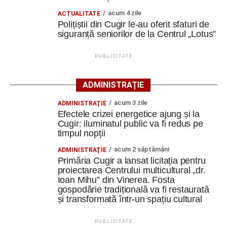
acum 4 zile
ACTUALITATE
Complexul este alcătuit din patru corpuri de clădire – fosta
Polițiștii din Cugir le-au oferit sfaturi de
magazie de fierărie, casa memorială, șura și șoprul-atelier
siguranță seniorilor de la Centrul „Lotus”
– care păstrează caracteristicile unei gospodării
tradiționale din zonă. Curtea include elemente autentice,
PUBLICITATE
precum pavajul din piatră de râu și o fântână.
ADMINISTRAȚIE
Clădirile au nevoie de lucrări
acum 3 zile
ADMINISTRAŢIE
ample de consolidare
Efectele crizei energetice ajung și la
Cugir: iluminatul public va fi redus pe
Potrivit documentației de licitație, expertizele tehnice au
timpul nopții
identificat degradări importante ale construcțiilor. Printre
acum 2 săptămâni
ADMINISTRAŢIE
acestea se numără infiltrații de apă, umiditate, degradarea
Primăria Cugir a lansat licitația pentru
elementelor din lemn și a acoperișurilor, dar și prăbușirea
proiectarea Centrului multicultural „dr.
Ioan Mihu” din Vinerea. Fosta
parțială a șurii.
gospodărie tradițională va fi restaurată
și transformată într-un spațiu cultural
De asemenea, instalațiile existente sunt depășite din
punct de vedere tehnic, fiind necesară refacerea
PUBLICITATE