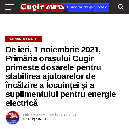
ADMINISTRAŢIE
De ieri, 1 noiembrie 2021,
Primăria orașului Cugir
primește dosarele pentru
stabilirea ajutoarelor de
încălzire a locuinței şi a
suplimentului pentru energie
electrică
Publicat
acum 5 ani
în
02.11.2021
De
Cugir INFO