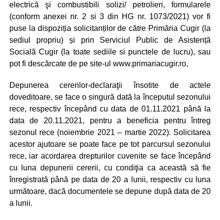
electrică şi combustibili solizi/ petrolieri, formularele
(conform anexei nr. 2 si 3 din HG nr. 1073/2021) vor fi
puse la dispoziția solicitanților de către Primăria Cugir (la
sediul propriu) și prin Serviciul Public de Asistență
Socială Cugir (la toate sediile si punctele de lucru), sau
pot fi descărcate de pe site-ul www.primariacugir.ro,
Depunerea cererilor-declaraţii însotite de actele
doveditoare, se face o singură dată la începutul sezonului
rece, respectiv începând cu data de 01.11.2021 până la
data de 20.11.2021, pentru a beneficia pentru întreg
sezonul rece (noiembrie 2021 – martie 2022). Solicitarea
acestor ajutoare se poate face pe tot parcursul sezonului
rece, iar acordarea drepturilor cuvenite se face începând
cu luna depunerii cererii, cu condiţia ca această să fie
înregistrată până pe data de 20 a lunii, respectiv cu luna
următoare, dacă documentele se depune după data de 20
a lunii.