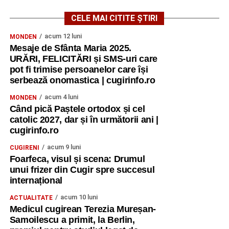
CELE MAI CITITE ȘTIRI
acum 12 luni
MONDEN
Mesaje de Sfânta Maria 2025.
URĂRI, FELICITĂRI și SMS-uri care
pot fi trimise persoanelor care își
serbează onomastica | cugirinfo.ro
acum 4 luni
MONDEN
Când pică Paștele ortodox și cel
catolic 2027, dar și în următorii ani |
cugirinfo.ro
acum 9 luni
CUGIRENI
Foarfeca, visul și scena: Drumul
unui frizer din Cugir spre succesul
internațional
acum 10 luni
ACTUALITATE
Medicul cugirean Terezia Mureșan-
Samoilescu a primit, la Berlin,