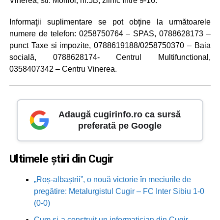
Vinerea, str. Morilor, nr.5B, zilnic între 9-16.
Informaţii suplimentare se pot obţine la următoarele
numere de telefon: 0258750764 – SPAS, 0788628173 –
punct Taxe si impozite, 0788619188/0258750370 – Baia
socială, 0788628174- Centrul Multifunctional,
0358407342 – Centru Vinerea.
Adaugă cugirinfo.ro ca sursă
preferată pe Google
Ultimele știri din Cugir
„Roș-albaștrii”, o nouă victorie în meciurile de
pregătire: Metalurgistul Cugir – FC Inter Sibiu 1-0
(0-0)
Cum și-a construit un informatician din Cugir