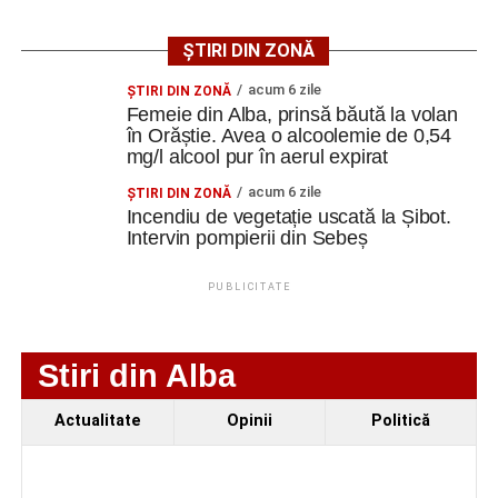
instalațiilor electrice, sanitare și termice, precum și
modernizarea sistemelor de evacuare a apelor pluviale.
ȘTIRI DIN ZONĂ
Specialiștii apreciază însă că ansamblul poate fi restaurat
acum 6 zile
ŞTIRI DIN ZONĂ
și pus în valoare, cu respectarea soluțiilor tehnice ce vor fi
Femeie din Alba, prinsă băută la volan
stabilite în cadrul proiectului.
în Orăștie. Avea o alcoolemie de 0,54
mg/l alcool pur în aerul expirat
Spații pentru cultură, educație
acum 6 zile
ŞTIRI DIN ZONĂ
Incendiu de vegetație uscată la Șibot.
și evenimente
Intervin pompierii din Sebeș
Prin această investiție, autoritățile locale își propun să
PUBLICITATE
conserve patrimoniul construit al localității Vinerea și, în
același timp, să ofere comunității un spațiu modern
destinat organizării de activități culturale, expoziții,
Stiri din Alba
ateliere și evenimente educaționale.
Actualitate
Opinii
Politică
Proiectul prevede restaurarea elementelor arhitecturale
originale, reorganizarea unor spații interioare și dotarea
clădirilor cu instalații moderne de încălzire, iluminat și