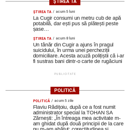
preferată pe Google
ȘTIREA TA
acum 5 luni
ȘTIREA TA
La Cugir consumi un metru cub de apă
Ultimele știri din Cugir
potabilă, dar ești pus să plătești peste
șase…
„Roș-albaștrii”, o nouă victorie în meciurile de
acum 8 luni
ȘTIREA TA
pregătire: Metalurgistul Cugir – FC Inter Sibiu 1-0
Un tânăr din Cugir a ajuns în pragul
(0-0)
suicidului, în urma unei percheziții
domiciliare. Acesta acuză polițiștii că i-ar
Cum și-a construit un informatician din Cugir propria
fi sustras bani dintr-o carte de rugăciuni
mașină solară. Vehiculul a ajuns și la o expoziție din
Berlin
PUBLICITATE
Trei profesori ai Colegiului Național „David Prodan”
Cugir și-au perfecționat competențele prin
POLITICĂ
mobilități Erasmus+ în Croația
acum 5 zile
POLITICĂ
Flaviu Rădițoiu, după ce a fost numit
Facebook
Messenger
WhatsApp
Twitter
Email
administrator special la TOHAN SA
Zărnești: „În întreaga mea activitate m-
am ghidat după două principii de la care
nu m-am abătut: corectitudinea și