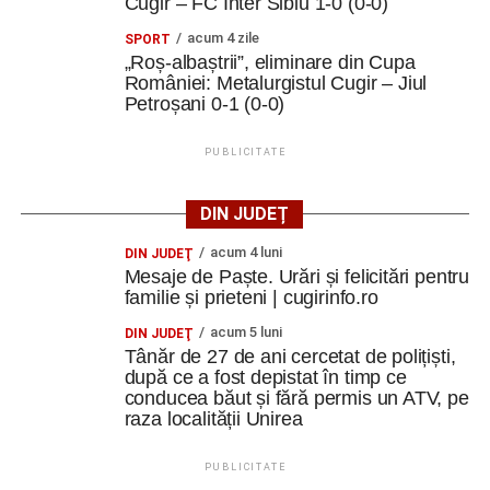
Cugir – FC Inter Sibiu 1-0 (0-0)
acum 4 zile
SPORT
„Roș-albaștrii”, eliminare din Cupa
României: Metalurgistul Cugir – Jiul
Petroșani 0-1 (0-0)
PUBLICITATE
DIN JUDEȚ
acum 4 luni
DIN JUDEŢ
Mesaje de Paște. Urări și felicitări pentru
familie și prieteni | cugirinfo.ro
acum 5 luni
DIN JUDEŢ
Tânăr de 27 de ani cercetat de polițiști,
după ce a fost depistat în timp ce
conducea băut și fără permis un ATV, pe
raza localității Unirea
PUBLICITATE