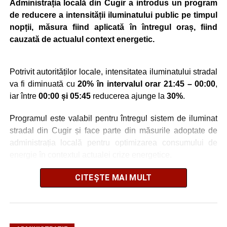
Administrația locală din Cugir a introdus un program
de reducere a intensității iluminatului public pe timpul
nopții, măsura fiind aplicată în întregul oraș, fiind
cauzată de actualul context energetic.
Potrivit autorităților locale, intensitatea iluminatului stradal
va fi diminuată cu
20% în intervalul orar 21:45 – 00:00
,
iar între
00:00 și 05:45
reducerea ajunge la
30%
.
Programul este valabil pentru întregul sistem de iluminat
stradal din Cugir și face parte din măsurile adoptate de
administrația locală pentru optimizarea consumului de
energie în contextul actualei crize energetice.
Autoritățile locale precizează că reducerea intensității
CITEȘTE MAI MULT
este realizată astfel încât să fie menținut un nivel adecvat
de iluminare pe timpul nopții.