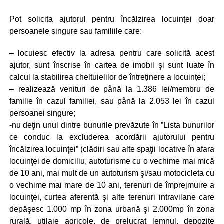
Pot solicita ajutorul pentru încălzirea locuinței doar
persoanele singure sau familiile care:
– locuiesc efectiv la adresa pentru care solicită acest
ajutor, sunt înscrise în cartea de imobil şi sunt luate în
calcul la stabilirea cheltuielilor de întreținere a locuinței;
– realizează venituri de până la 1.386 lei/membru de
familie în cazul familiei, sau până la 2.053 lei în cazul
persoanei singure;
-nu deţin unul dintre bunurile prevăzute în ”Lista bunurilor
ce conduc la excluderea acordării ajutorului pentru
încălzirea locuinţei” (clădiri sau alte spaţii locative în afara
locuinţei de domiciliu, autoturisme cu o vechime mai mică
de 10 ani, mai mult de un autoturism şi/sau motocicleta cu
o vechime mai mare de 10 ani, terenuri de împrejmuire a
locuinţei, curtea aferentă şi alte terenuri intravilane care
depăşesc 1.000 mp în zona urbană şi 2.000mp în zona
rurală, utilaje agricole, de prelucrat lemnul, depozite