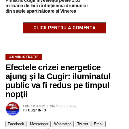
Primăria Cugir investește peste 1,65
milioane de lei în întreținerea drumurilor
din satele aparținătoare și Vinerea
CLICK PENTRU A COMENTA
ADMINISTRAŢIE
Efectele crizei energetice
ajung și la Cugir: iluminatul
public va fi redus pe timpul
nopții
Publicat
acum 3 zile
în
06.08.2026
De
Cugir INFO
Facebook
Messenger
WhatsApp
Twitter
Email