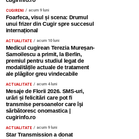
cugirinfo.ro
concentrat într-un singur loc. Am scris mesaje, urări și
acum 9 luni
CUGIRENI
mulțumiri pentru colegii noștri, am prezentat steagurile
Foarfeca, visul și scena: Drumul
țărilor participante și am realizat fotografii de grup.
unui frizer din Cugir spre succesul
internațional
Ne-am despărțit, dar nu ne-am încheiat colaborarea. Am
acum 10 luni
ACTUALITATE
plecat cu promisiunea de a rămâne conectați, de a
Medicul cugirean Terezia Mureșan-
împărtăși ceea ce am învățat și de a transforma
Samoilescu a primit, la Berlin,
experiența într-un impact real în comunitățile noastre”.
premiul pentru studiul legat de
modalitățile actuale de tratament
Un „mulțumesc” pentru oportunitate
ale plăgilor greu vindecabile
acum 4 luni
„Mulțumim Asociației Youth Progress din Cehia pentru
ACTUALITATE
Mesaje de Florii 2026. SMS-uri,
încrederea acordată și pentru faptul că ne-a oferit șansa
urări și felicitări care pot fi
de a participa la acest curs internațional.
transmise persoanelor care îşi
sărbătoresc onomastica |
Mulțumim Erasmus+ pentru oportunitățile extraordinare de
cugirinfo.ro
învățare, dezvoltare și colaborare europeană și pentru
acum 9 luni
șansa de a transforma chiar și vacanța într-un timp al
ACTUALITATE
Star Transmission a donat
descoperirii și al formării prin metode non-formale,