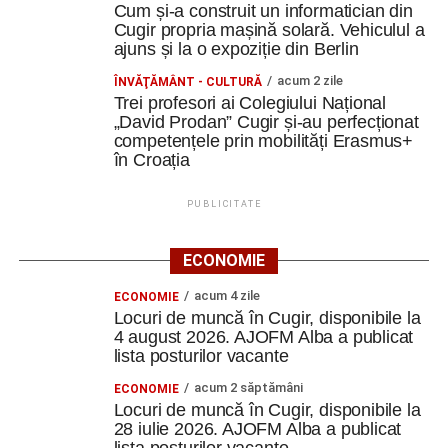
utilitate putea primi o nouă viață.
Cum și-a construit un informatician din
Cugir propria mașină solară. Vehiculul a
ajuns și la o expoziție din Berlin
Aceste activități ne-au făcut să înțelegem că
sustenabilitatea nu înseamnă doar politici europene și
acum 2 zile
ÎNVĂŢĂMÂNT - CULTURĂ
concepte complexe. Înseamnă și să reparăm înainte să
Trei profesori ai Colegiului Național
„David Prodan” Cugir și-au perfecționat
aruncăm, să refolosim înainte să cumpărăm și să găsim
competențele prin mobilități Erasmus+
soluții creative pentru ceea ce avem deja”.
în Croația
De la idee la campanie
PUBLICITATE
În cadrul Design Lab Creation, echipele interculturale au
ECONOMIE
creat și testat propriile workshopuri. A fost o experiență în
care s-a trecut de la statutul de participanți la cel de
acum 4 zile
ECONOMIE
creatori.
Locuri de muncă în Cugir, disponibile la
4 august 2026. AJOFM Alba a publicat
S-a continuat cu tema Media Literacy, iar apoi fiecare
lista posturilor vacante
echipă a creat campanii de promovare a sustenabilității.
acum 2 săptămâni
ECONOMIE
Locuri de muncă în Cugir, disponibile la
„Am învățat să construim mesaje, să lucrăm în echipă și
28 iulie 2026. AJOFM Alba a publicat
să folosim comunicarea ca instrument pentru