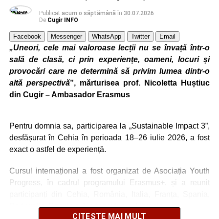
Pe parcursul celor cinci zile de formare, profesorii au
Publicat
acum o săptămână
în
30.07.2026
De
Cugir INFO
descoperit metode moderne de proiectare a activităților
didactice, instrumente digitale și aplicații bazate pe
Facebook
Messenger
WhatsApp
Twitter
Email
inteligență artificială, tehnici de storytelling, învățare prin
„Uneori, cele mai valoroase lecții nu se învață într-o
joc, evaluare inteligentă și modalități de promovare a unui
sală de clasă, ci prin experiențe, oameni, locuri și
stil de viață sustenabil în rândul elevilor.
provocări care ne determină să privim lumea dintr-o
altă perspectivă
”, mărturisea prof. Nicoletta Huștiuc
„Activitățile desfășurate au avut un puternic caracter
din Cugir – Ambasador Erasmus
practic și colaborativ, oferind participanților oportunitatea
de a experimenta direct resurse și strategii care pot fi
adaptate la nevoile școlii.
Pentru domnia sa, participarea la „Sustainable Impact 3”,
desfășurat în Cehia în perioada 18–26 iulie 2026, a fost
exact o astfel de experiență.
Cursul internațional a fost organizat de Asociația Youth
Progress, în cadrul programului Erasmus+, și a reunit
participanți din Cehia, România, Italia, Franța, Spania,
Portugalia, Bosnia și Herțegovina și Lituania.
CITEȘTE MAI MULT