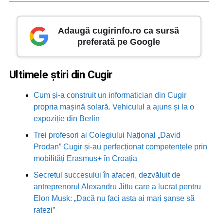
Adaugă cugirinfo.ro ca sursă
preferată pe Google
Ultimele știri din Cugir
Cum și-a construit un informatician din Cugir
propria mașină solară. Vehiculul a ajuns și la o
expoziție din Berlin
Trei profesori ai Colegiului Național „David
Prodan” Cugir și-au perfecționat competențele prin
mobilități Erasmus+ în Croația
Secretul succesului în afaceri, dezvăluit de
antreprenorul Alexandru Jittu care a lucrat pentru
Elon Musk: „Dacă nu faci asta ai mari șanse să
ratezi”