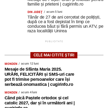
crea o conexiune
”.
familie și prieteni | cugirinfo.ro
acum 5 luni
DIN JUDEŢ
Finalul unei experiențe care continuă
Tânăr de 27 de ani cercetat de polițiști,
după ce a fost depistat în timp ce
Ultima zi a fost dedicată Youthpass, evaluării finale,
conducea băut și fără permis un ATV, pe
oportunităților Erasmus+ și diseminării.
raza localității Unirea
„Am discutat despre ceea ce am învățat, despre cum
PUBLICITATE
putem valorifica experiența și, mai ales, despre
responsabilitatea de a duce mai departe ideile și
CELE MAI CITITE ȘTIRI
metodele descoperite.
acum 12 luni
MONDEN
Un rezultat concret al proiectului va fi o broșură
Mesaje de Sfânta Maria 2025.
educațională care va cuprinde jocuri, metode și activități
URĂRI, FELICITĂRI și SMS-uri care
pot fi trimise persoanelor care își
experimentate în timpul cursului și care va putea fi
serbează onomastica | cugirinfo.ro
utilizată ulterior de profesori, formatori și lucrători de
tineret.
acum 4 luni
MONDEN
Când pică Paștele ortodox și cel
Ceremonia de rămas-bun a fost momentul în care toate
catolic 2027, dar și în următorii ani |
emoțiile acumulate pe parcursul celor șapte zile s-au