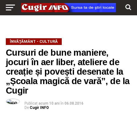
ÎNVĂŢĂMÂNT - CULTURĂ
Cursuri de bune maniere,
jocuri în aer liber, ateliere de
creație și povești desenate la
„Școala magică de vară”, de la
Cugir
Publicat
acum 10 ani
în
06.08.2016
De
Cugir INFO