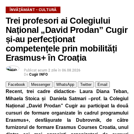
ÎNVĂŢĂMÂNT - CULTURĂ
Trei profesori ai Colegiului
Național „David Prodan” Cugir
și-au perfecționat
competențele prin mobilități
Erasmus+ în Croația
Publicat
acum 2 zile
în
06.08.2026
De
Cugir INFO
Facebook
Messenger
WhatsApp
Twitter
Email
Recent, trei cadre didactice- Laura Diana Teban,
Mihaela Stoica și Daniela Satmari –prof. la Colegiul
Național „David Prodan” Cugir au participat la două
cursuri de formare organizate în cadrul programului
Erasmus+, desfășurate la Dubrovnik, de către
furnizorul de formare Erasmus Courses Croatia, unul