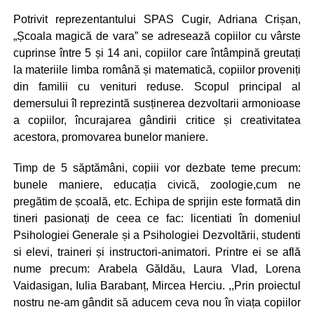
Potrivit reprezentantului SPAS Cugir, Adriana Crișan,
„Școala magică de vara” se adresează copiilor cu vârste
cuprinse între 5 și 14 ani, copiilor care întâmpină greutați
la materiile limba română și matematică, copiilor proveniți
din familii cu venituri reduse. Scopul principal al
demersului îl reprezintă susținerea dezvoltarii armonioase
a copiilor, încurajarea gândirii critice și creativitatea
acestora, promovarea bunelor maniere.
Timp de 5 săptămâni, copiii vor dezbate teme precum:
bunele maniere, educația civică, zoologie,cum ne
pregătim de școală, etc. Echipa de sprijin este formată din
tineri pasionați de ceea ce fac: licentiati în domeniul
Psihologiei Generale și a Psihologiei Dezvoltării, studenti
si elevi, traineri și instructori-animatori. Printre ei se află
nume precum: Arabela Găldău, Laura Vlad, Lorena
Vaidasigan, Iulia Barabanț, Mircea Herciu. ,,Prin proiectul
nostru ne-am gândit să aducem ceva nou în viața copiilor