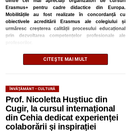
dintre cei mai apreciați organizatori de cursuri
Erasmus+ pentru cadre didactice din Europa.
Mobilitățile au fost realizate în concordanță cu
obiectivele acreditării Erasmus ale colegiului și
urmăresc creșterea calității procesului educațional
prin dezvoltarea competențelor profesionale ale
profesorilor.
CITEȘTE MAI MULT
Cadrele didactice au participat la cursurile
„Sustainability in Education – Introducing Green and
Eco-Lifestyles”
și
„Latest Digital, ICT & AI Solutions
for Educators: Transform Teaching with Technology,
ÎNVĂŢĂMÂNT - CULTURĂ
ChatGPT, DeepSeek, Multimedia, Storytelling, Game-
Based Learning & Smart Assessment Strategies”
,
Prof. Nicoletta Huștiuc din
programe care au abordat teme de actualitate privind
Cugir, la cursul internațional
educația pentru dezvoltare durabilă și integrarea
din Cehia dedicat experienței
tehnologiilor digitale și a inteligenței artificiale în procesul
de predare-învățare.
colaborării și inspirației