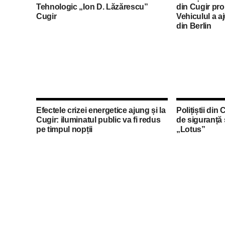
Tehnologic „Ion D. Lăzărescu”
din Cugir pro
Cugir
Vehiculul a aj
din Berlin
Efectele crizei energetice ajung și la
Polițiștii din 
Cugir: iluminatul public va fi redus
de siguranță 
pe timpul nopții
„Lotus”