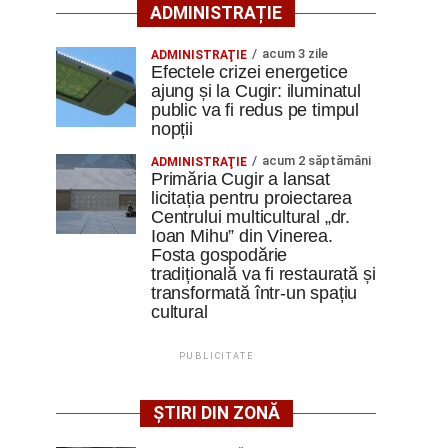
ADMINISTRAȚIE
acum 3 zile
ADMINISTRAŢIE
Efectele crizei energetice
ajung și la Cugir: iluminatul
public va fi redus pe timpul
nopții
acum 2 săptămâni
ADMINISTRAŢIE
Primăria Cugir a lansat
licitația pentru proiectarea
Centrului multicultural „dr.
Ioan Mihu” din Vinerea.
Fosta gospodărie
tradițională va fi restaurată și
transformată într-un spațiu
cultural
PUBLICITATE
ȘTIRI DIN ZONĂ