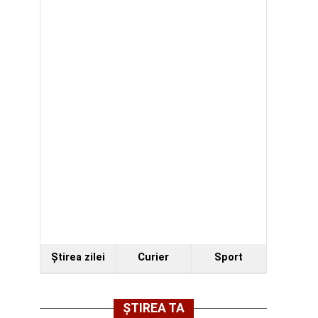
Ştirea zilei
Curier
Sport
ȘTIREA TA