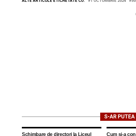
ALTE ARTICOLE ETICHETATE CU:
1 OCTOMBRIE 2024
50
S-AR PUTEA 
Schimbare de directori la Liceul
Cum și-a cons