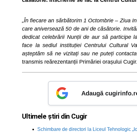
căsătorie. Înscrierile se fac la Centrul Cultu
„În fiecare an sărbătorim 1 Octombrie – Ziua Int
care aniversează 50 de ani de căsătorie. Invită
dedicat celebrării Nunții de aur să participe
face la sediul instituției Centrului Cultural 
așteptăm să ne vizitați sau ne puteți contact
transmis reărezentanții Primăriei orașului Cugir
Adaugă cugirinfo.r
Ultimele știri din Cugir
Schimbare de directori la Liceul Tehnologic „