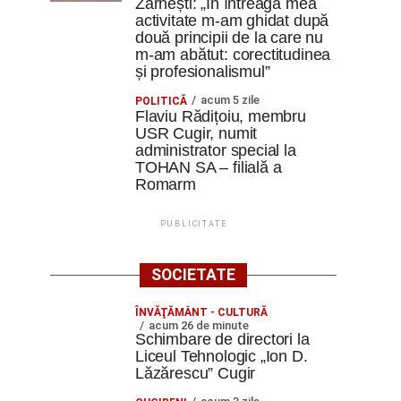
Zărnești: „În întreaga mea
activitate m-am ghidat după
două principii de la care nu
m-am abătut: corectitudinea
și profesionalismul”
acum 5 zile
POLITICĂ
Flaviu Rădițoiu, membru
USR Cugir, numit
administrator special la
TOHAN SA – filială a
Romarm
PUBLICITATE
SOCIETATE
ÎNVĂŢĂMÂNT - CULTURĂ
acum 26 de minute
Schimbare de directori la
Liceul Tehnologic „Ion D.
Lăzărescu” Cugir