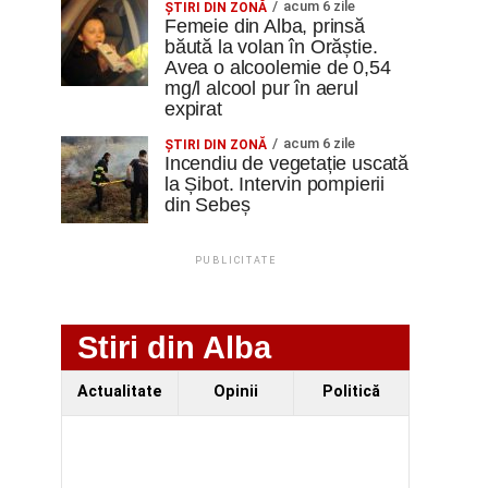
acum 6 zile
ŞTIRI DIN ZONĂ
Femeie din Alba, prinsă
băută la volan în Orăștie.
Avea o alcoolemie de 0,54
mg/l alcool pur în aerul
expirat
acum 6 zile
ŞTIRI DIN ZONĂ
Incendiu de vegetație uscată
la Șibot. Intervin pompierii
din Sebeș
PUBLICITATE
Stiri din Alba
Actualitate
Opinii
Politică