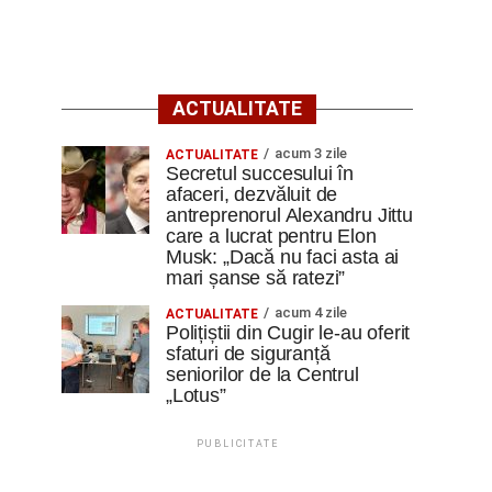
ACTUALITATE
acum 3 zile
ACTUALITATE
Secretul succesului în
afaceri, dezvăluit de
antreprenorul Alexandru Jittu
care a lucrat pentru Elon
Musk: „Dacă nu faci asta ai
mari șanse să ratezi”
acum 4 zile
ACTUALITATE
Polițiștii din Cugir le-au oferit
sfaturi de siguranță
seniorilor de la Centrul
„Lotus”
PUBLICITATE