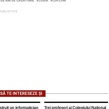
 DE ANI DE CASATORIE
CUGIR
CUPLURI
PUBLICITATE
SĂ TE INTERESEZE ȘI
truit un informatician
Trei profesori ai Colegiului Național