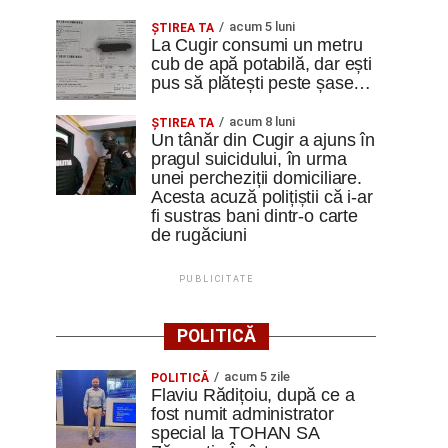
acum 5 luni
ȘTIREA TA
La Cugir consumi un metru
cub de apă potabilă, dar ești
pus să plătești peste șase…
acum 8 luni
ȘTIREA TA
Un tânăr din Cugir a ajuns în
pragul suicidului, în urma
unei percheziții domiciliare.
Acesta acuză polițiștii că i-ar
fi sustras bani dintr-o carte
de rugăciuni
PUBLICITATE
POLITICĂ
acum 5 zile
POLITICĂ
Flaviu Rădițoiu, după ce a
fost numit administrator
special la TOHAN SA