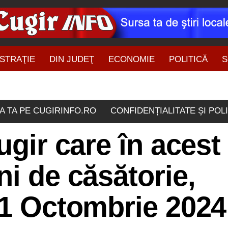
STRAŢIE
DIN JUDEŢ
ECONOMIE
POLITICĂ
S
ŞTIRI DIN ZONĂ
A TA PE CUGIRINFO.RO
CONFIDENȚIALITATE ȘI POL
ugir care în acest
ni de căsătorie,
 1 Octombrie 2024