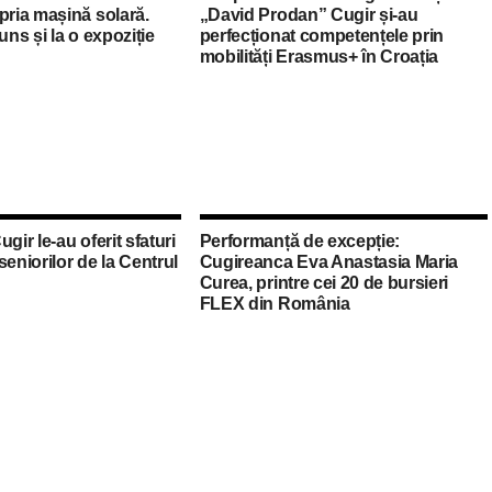
pria mașină solară.
„David Prodan” Cugir și-au
uns și la o expoziție
perfecționat competențele prin
mobilități Erasmus+ în Croația
Cugir le-au oferit sfaturi
Performanță de excepție:
seniorilor de la Centrul
Cugireanca Eva Anastasia Maria
Curea, printre cei 20 de bursieri
FLEX din România