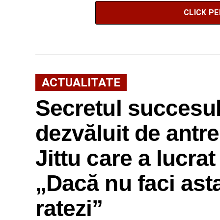
CLICK P
ACTUALITATE
Secretul succesulu
dezvăluit de antr
Jittu care a lucra
„Dacă nu faci ast
ratezi”