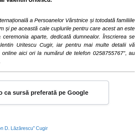
ral Valentin Uritescu.
ernațională a Persoanelor Vârstnice și totodată familiile
m și pe această cale cuplurile pentru care acest an este
 la ceremonia aparte, dedicată dumnealor. Înscrierea se
Valentin Uritescu Cugir, iar pentru mai multe detalii vă
a online aici ori la numărul de telefon 0258755767”
, au
.
o ca sursă preferată pe Google
Ion D. Lăzărescu” Cugir