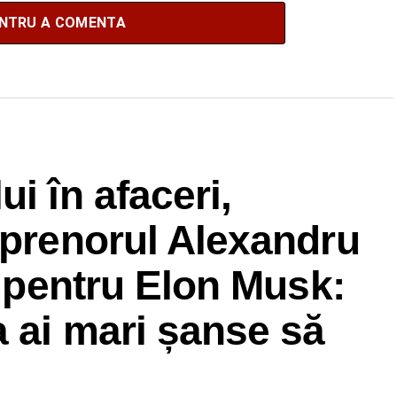
ENTRU A COMENTA
i în afaceri,
eprenorul Alexandru
t pentru Elon Musk:
a ai mari șanse să