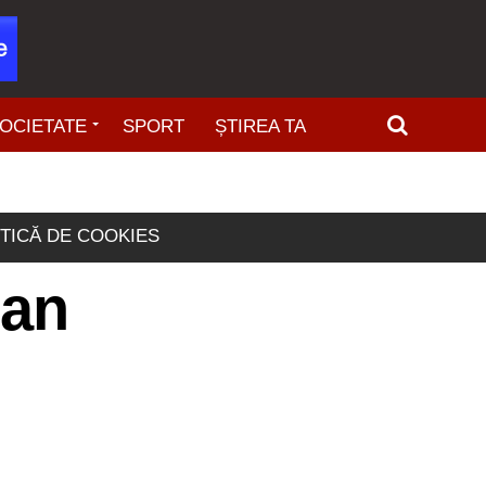
OCIETATE
SPORT
ȘTIREA TA
ITICĂ DE COOKIES
 an