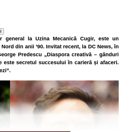
l
tor general la Uzina Mecanică Cugir, este un
Nord din anii ’90. Invitat recent, la DC News, în
George Predescu „Diaspora creativă – gânduri
este secretul succesului în carieră și afaceri.
ezi”.