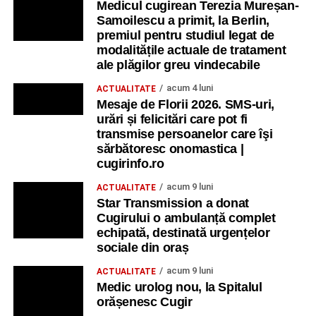
Medicul cugirean Terezia Mureșan-
Samoilescu a primit, la Berlin,
premiul pentru studiul legat de
modalitățile actuale de tratament
ale plăgilor greu vindecabile
acum 4 luni
ACTUALITATE
Mesaje de Florii 2026. SMS-uri,
urări și felicitări care pot fi
transmise persoanelor care îşi
sărbătoresc onomastica |
cugirinfo.ro
acum 9 luni
ACTUALITATE
Star Transmission a donat
Cugirului o ambulanță complet
echipată, destinată urgențelor
sociale din oraș
acum 9 luni
ACTUALITATE
Medic urolog nou, la Spitalul
orășenesc Cugir