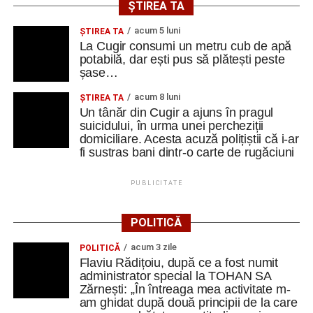
ȘTIREA TA
acum 5 luni
ȘTIREA TA
La Cugir consumi un metru cub de apă
potabilă, dar ești pus să plătești peste
șase…
acum 8 luni
ȘTIREA TA
Un tânăr din Cugir a ajuns în pragul
suicidului, în urma unei percheziții
domiciliare. Acesta acuză polițiștii că i-ar
fi sustras bani dintr-o carte de rugăciuni
PUBLICITATE
POLITICĂ
acum 3 zile
POLITICĂ
Flaviu Rădițoiu, după ce a fost numit
administrator special la TOHAN SA
Zărnești: „În întreaga mea activitate m-
am ghidat după două principii de la care