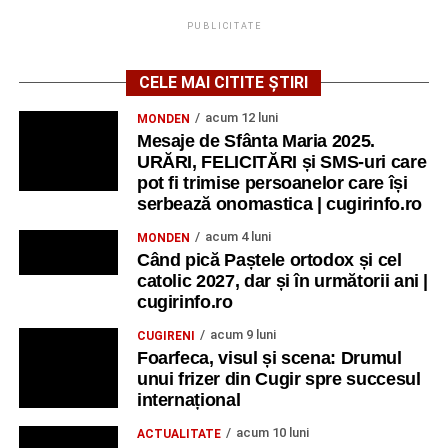
PUBLICITATE
CELE MAI CITITE ȘTIRI
acum 12 luni
MONDEN
Mesaje de Sfânta Maria 2025.
URĂRI, FELICITĂRI și SMS-uri care
pot fi trimise persoanelor care își
serbează onomastica | cugirinfo.ro
acum 4 luni
MONDEN
Când pică Paștele ortodox și cel
catolic 2027, dar și în următorii ani |
cugirinfo.ro
acum 9 luni
CUGIRENI
Foarfeca, visul și scena: Drumul
unui frizer din Cugir spre succesul
internațional
acum 10 luni
ACTUALITATE