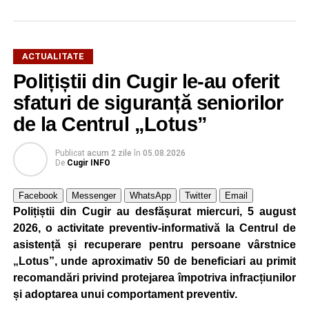
ACTUALITATE
El a mărturisit totodată că a avut șansa să lucreze cu Elon
Polițiștii din Cugir le-au oferit
Musk, fondatorul Tesla, SpaceX și xAI.
sfaturi de siguranță seniorilor
Dr. ing. Alexandru Jittu: Lucrul acesta mi-a adus
de la Centrul „Lotus”
întotdeuna succes
Publicat
acum 2 zile
în
05.08.2026
„Nu am lucrat niciodată pentru guverne. În România am
De
Cugir INFO
lucrat la Uzina Mecanică Cugir care era întreprindere de
stat, însă în SUA sau în Canada, nu, doar în firme private
Facebook
Messenger
WhatsApp
Twitter
Email
și aici bugetele sunt ale firmelor. Foarte mulți dintre
Polițiștii din Cugir au desfășurat miercuri, 5 august
președinții companiilor cu care am lucrat m-au apreciat
2026, o activitate preventiv-informativă la Centrul de
foarte mult pentru că eu nu am început niciodată un
asistență și recuperare pentru persoane vârstnice
proiect, o comandă, din ziua în care mi s-a dat, ci am
„Lotus”, unde aproximativ 50 de beneficiari au primit
început planificarea livrării din ziua în care trebuia să
recomandări privind protejarea împotriva infracțiunilor
încep producția. Lucrul acesta mi-a dat întotdeuna succes.
și adoptarea unui comportament preventiv.