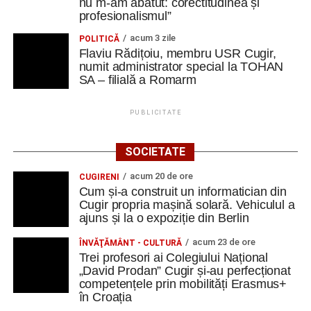
nu m-am abătut: corectitudinea și
profesionalismul”
acum 3 zile
POLITICĂ
Flaviu Rădițoiu, membru USR Cugir,
numit administrator special la TOHAN
SA – filială a Romarm
PUBLICITATE
SOCIETATE
acum 20 de ore
CUGIRENI
Cum și-a construit un informatician din
Cugir propria mașină solară. Vehiculul a
ajuns și la o expoziție din Berlin
acum 23 de ore
ÎNVĂŢĂMÂNT - CULTURĂ
Trei profesori ai Colegiului Național
„David Prodan” Cugir și-au perfecționat
competențele prin mobilități Erasmus+
în Croația