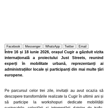
Facebook
Messenger
WhatsApp
Twitter
Email
Între 16 și 18 iunie 2026, orașul Cugir a găzduit vizita
internațională a proiectului Just Streets, reunind
experți în mobilitate urbană, reprezentanți ai
administrațiilor locale și participanți din mai multe țări
europene.
Pe parcursul celor trei zile, invitații au avut ocazia să
descopere transformările realizate la Cugir în ultimii ani și
să participe la workshopuri dedicate mobilității
sustenabile, colectării și interpretării datelor de trafic,