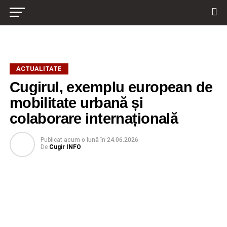
ACTUALITATE
Cugirul, exemplu european de
mobilitate urbană și
colaborare internațională
Publicat
acum o lună
în
24.06.2026
De
Cugir INFO