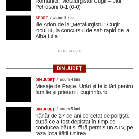
României: Metalurgistul Cugir – Jiul
Petroșani 0-1 (0-0)
acum 3 zile
SPORT
Ilie Arion de la „Metalurgistul” Cugir –
locul III, la concursul de șah rapid de la
Alba Iulia
PUBLICITATE
DIN JUDEȚ
acum 4 luni
DIN JUDEŢ
Mesaje de Paște. Urări și felicitări pentru
familie și prieteni | cugirinfo.ro
acum 5 luni
DIN JUDEŢ
Tânăr de 27 de ani cercetat de polițiști,
după ce a fost depistat în timp ce
conducea băut și fără permis un ATV, pe
raza localității Unirea