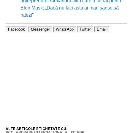
antreprenorul Alexandru Jittu care a lucrat pentru
Elon Musk: „Dacă nu faci asta ai mari șanse să
ratezi”
Facebook
Messenger
WhatsApp
Twitter
Email
ALTE ARTICOLE ETICHETATE CU:
COLABORARE INTERNATIONALA
CUGIR