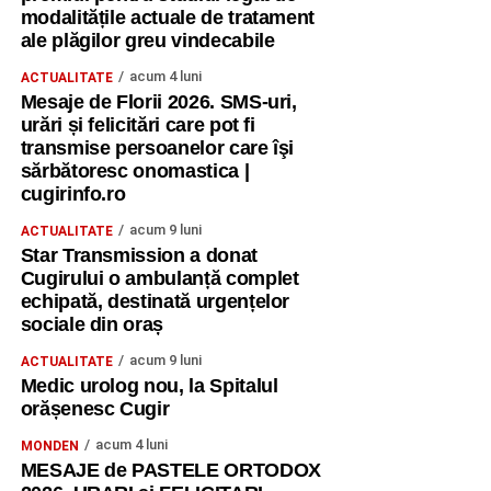
modalitățile actuale de tratament
ale plăgilor greu vindecabile
acum 4 luni
ACTUALITATE
Mesaje de Florii 2026. SMS-uri,
urări și felicitări care pot fi
transmise persoanelor care îşi
sărbătoresc onomastica |
cugirinfo.ro
acum 9 luni
ACTUALITATE
Star Transmission a donat
Cugirului o ambulanță complet
echipată, destinată urgențelor
sociale din oraș
acum 9 luni
ACTUALITATE
Medic urolog nou, la Spitalul
orășenesc Cugir
acum 4 luni
MONDEN
MESAJE de PASTELE ORTODOX