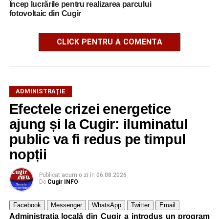
Încep lucrările pentru realizarea parcului
fotovoltaic din Cugir
CLICK PENTRU A COMENTA
ADMINISTRAŢIE
Efectele crizei energetice
ajung și la Cugir: iluminatul
public va fi redus pe timpul
nopții
Publicat
acum o zi
în
06.08.2026
De
Cugir INFO
Facebook
Messenger
WhatsApp
Twitter
Email
Administrația locală din Cugir a introdus un program