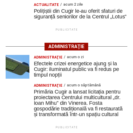
acum 2 zile
ACTUALITATE
Complexul este alcătuit din patru corpuri de clădire – fosta
Polițiștii din Cugir le-au oferit sfaturi de
magazie de fierărie, casa memorială, șura și șoprul-atelier
siguranță seniorilor de la Centrul „Lotus”
– care păstrează caracteristicile unei gospodării
tradiționale din zonă. Curtea include elemente autentice,
PUBLICITATE
precum pavajul din piatră de râu și o fântână.
ADMINISTRAȚIE
Clădirile au nevoie de lucrări
acum o zi
ADMINISTRAŢIE
ample de consolidare
Efectele crizei energetice ajung și la
Cugir: iluminatul public va fi redus pe
Potrivit documentației de licitație, expertizele tehnice au
timpul nopții
identificat degradări importante ale construcțiilor. Printre
acum o săptămână
ADMINISTRAŢIE
acestea se numără infiltrații de apă, umiditate, degradarea
Primăria Cugir a lansat licitația pentru
elementelor din lemn și a acoperișurilor, dar și prăbușirea
proiectarea Centrului multicultural „dr.
parțială a șurii.
Ioan Mihu” din Vinerea. Fosta
gospodărie tradițională va fi restaurată
și transformată într-un spațiu cultural
De asemenea, instalațiile existente sunt depășite din
punct de vedere tehnic, fiind necesară refacerea
PUBLICITATE
instalațiilor electrice, sanitare și termice, precum și