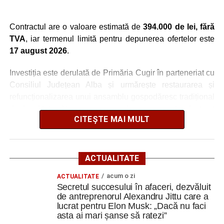
Contractul are o valoare estimată de
394.000 de lei, fără
TVA
, iar termenul limită pentru depunerea ofertelor este
17 august 2026
.
Investiția este derulată de Primăria Cugir în parteneriat cu
Consiliul Județean Alba și urmărește restaurarea și
refuncționalizarea unui ansamblu gospodăresc tradițional
din localitatea Vinerea, care va deveni un centru destinat
CITEȘTE MAI MULT
activităților culturale, educaționale și expoziționale.
O gospodărie tradițională va fi
ACTUALITATE
readusă la viață
acum o zi
ACTUALITATE
Secretul succesului în afaceri, dezvăluit
Ansamblul este situat pe strada Principală nr. 172 din
de antreprenorul Alexandru Jittu care a
Vinerea, pe un teren de aproximativ 1.975 de metri pătrați,
lucrat pentru Elon Musk: „Dacă nu faci
aflat în proprietatea administrației locale.
asta ai mari șanse să ratezi”