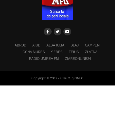
ABRUD
AIUD
ALBA IULIA
BLAJ
CAMPENI
OCNA MURES
SEBES
TEIUS
ZLATNA
RADIO UNIREA FM
ZIAREONLINE24
Copyright © 2012 - 2026 Cugir INFO