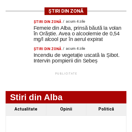
modernizarea sistemelor de evacuare a apelor pluviale.
ȘTIRI DIN ZONĂ
Specialiștii apreciază însă că ansamblul poate fi restaurat
acum 4 zile
ŞTIRI DIN ZONĂ
și pus în valoare, cu respectarea soluțiilor tehnice ce vor fi
Femeie din Alba, prinsă băută la volan
stabilite în cadrul proiectului.
în Orăștie. Avea o alcoolemie de 0,54
mg/l alcool pur în aerul expirat
Spații pentru cultură, educație
acum 4 zile
ŞTIRI DIN ZONĂ
Incendiu de vegetație uscată la Șibot.
și evenimente
Intervin pompierii din Sebeș
Prin această investiție, autoritățile locale își propun să
PUBLICITATE
conserve patrimoniul construit al localității Vinerea și, în
același timp, să ofere comunității un spațiu modern
destinat organizării de activități culturale, expoziții,
Stiri din Alba
ateliere și evenimente educaționale.
Actualitate
Opinii
Politică
Proiectul prevede restaurarea elementelor arhitecturale
originale, reorganizarea unor spații interioare și dotarea
clădirilor cu instalații moderne de încălzire, iluminat și