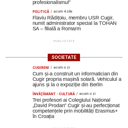
profesionalismul”
acum 4 zile
POLITICĂ
Flaviu Rădițoiu, membru USR Cugir,
numit administrator special la TOHAN
SA – filială a Romarm
PUBLICITATE
SOCIETATE
acum o zi
CUGIRENI
Cum și-a construit un informatician din
Cugir propria mașină solară. Vehiculul a
ajuns și la o expoziție din Berlin
acum o zi
ÎNVĂŢĂMÂNT - CULTURĂ
Trei profesori ai Colegiului Național
„David Prodan” Cugir și-au perfecționat
competențele prin mobilități Erasmus+
în Croația