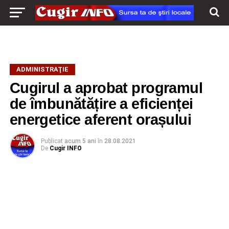
ADMINISTRAŢIE
Cugirul a aprobat programul
de îmbunătățire a eficienței
energetice aferent orașului
Publicat
acum 5 ani
în
28.08.2021
De
Cugir INFO