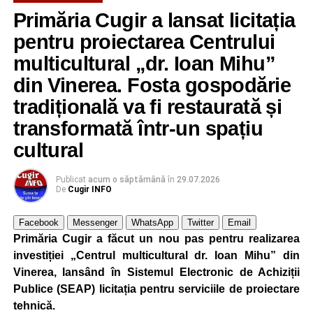
Primăria Cugir a lansat licitația
Adaugă cugirinfo.ro ca sursă
preferată pe Google
pentru proiectarea Centrului
multicultural „dr. Ioan Mihu”
din Vinerea. Fosta gospodărie
Ultimele știri din Cugir
tradițională va fi restaurată și
Cum și-a construit un informatician din Cugir propria
transformată într-un spațiu
mașină solară. Vehiculul a ajuns și la o expoziție din
cultural
Berlin
Trei profesori ai Colegiului Național „David Prodan”
Publicat
acum o săptămână
în
29.07.2026
Cugir și-au perfecționat competențele prin
De
Cugir INFO
mobilități Erasmus+ în Croația
Facebook
Messenger
WhatsApp
Twitter
Email
Secretul succesului în afaceri, dezvăluit de
Primăria Cugir a făcut un nou pas pentru realizarea
antreprenorul Alexandru Jittu care a lucrat pentru
investiției „Centrul multicultural dr. Ioan Mihu” din
Elon Musk: „Dacă nu faci asta ai mari șanse să
Vinerea, lansând în Sistemul Electronic de Achiziții
ratezi”
Publice (SEAP) licitația pentru serviciile de proiectare
tehnică.
Facebook
Messenger
WhatsApp
Twitter
Email