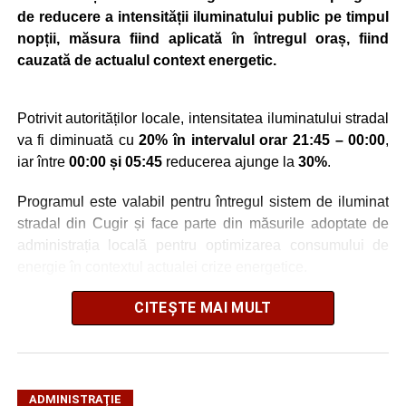
de reducere a intensității iluminatului public pe timpul
nopții, măsura fiind aplicată în întregul oraș, fiind
cauzată de actualul context energetic.
Potrivit autorităților locale, intensitatea iluminatului stradal
va fi diminuată cu
20% în intervalul orar 21:45 – 00:00
,
iar între
00:00 și 05:45
reducerea ajunge la
30%
.
Programul este valabil pentru întregul sistem de iluminat
stradal din Cugir și face parte din măsurile adoptate de
administrația locală pentru optimizarea consumului de
energie în contextul actualei crize energetice.
Autoritățile locale precizează că reducerea intensității
CITEȘTE MAI MULT
este realizată astfel încât să fie menținut un nivel adecvat
de iluminare pe timpul nopții.
ADMINISTRAŢIE