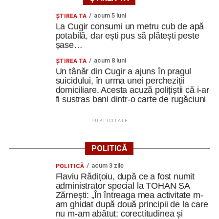
acum 5 luni
ȘTIREA TA
La Cugir consumi un metru cub de apă
Ultimele știri din Cugir
potabilă, dar ești pus să plătești peste
șase…
Cum și-a construit un informatician din Cugir propria
acum 8 luni
mașină solară. Vehiculul a ajuns și la o expoziție din
ȘTIREA TA
Un tânăr din Cugir a ajuns în pragul
Berlin
suicidului, în urma unei percheziții
domiciliare. Acesta acuză polițiștii că i-ar
Trei profesori ai Colegiului Național „David Prodan”
fi sustras bani dintr-o carte de rugăciuni
Cugir și-au perfecționat competențele prin
mobilități Erasmus+ în Croația
PUBLICITATE
Secretul succesului în afaceri, dezvăluit de
antreprenorul Alexandru Jittu care a lucrat pentru
POLITICĂ
Elon Musk: „Dacă nu faci asta ai mari șanse să
ratezi”
acum 3 zile
POLITICĂ
Flaviu Rădițoiu, după ce a fost numit
administrator special la TOHAN SA
Facebook
Messenger
WhatsApp
Twitter
Email
Zărnești: „În întreaga mea activitate m-
am ghidat după două principii de la care
nu m-am abătut: corectitudinea și