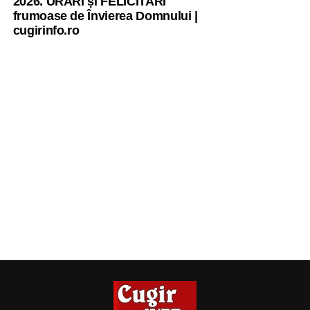
2026. URARI și FELICITARI
frumoase de Învierea Domnului |
cugirinfo.ro