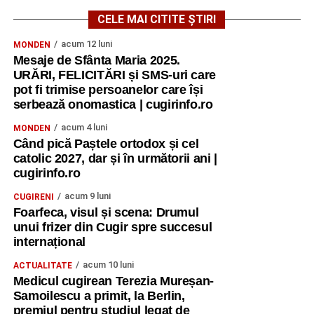
CELE MAI CITITE ȘTIRI
acum 12 luni
MONDEN
Mesaje de Sfânta Maria 2025.
URĂRI, FELICITĂRI și SMS-uri care
pot fi trimise persoanelor care își
serbează onomastica | cugirinfo.ro
acum 4 luni
MONDEN
Când pică Paștele ortodox și cel
catolic 2027, dar și în următorii ani |
cugirinfo.ro
acum 9 luni
CUGIRENI
Foarfeca, visul și scena: Drumul
unui frizer din Cugir spre succesul
internațional
acum 10 luni
ACTUALITATE
Medicul cugirean Terezia Mureșan-
Samoilescu a primit, la Berlin,
premiul pentru studiul legat de