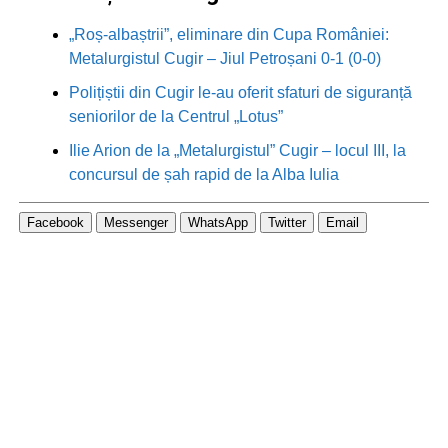
„Roș-albaștrii”, eliminare din Cupa României:
Metalurgistul Cugir – Jiul Petroșani 0-1 (0-0)
Polițiștii din Cugir le-au oferit sfaturi de siguranță
seniorilor de la Centrul „Lotus”
Ilie Arion de la „Metalurgistul” Cugir – locul III, la
concursul de șah rapid de la Alba Iulia
Facebook
Messenger
WhatsApp
Twitter
Email