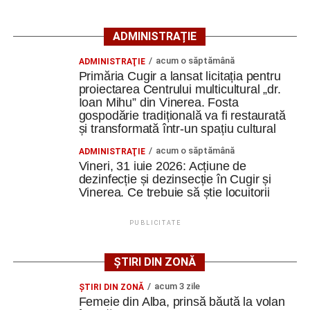
19:00 – „F1: The Movie”
– film inspirat din lumea
Formulei 1, cu Brad Pitt în rolul principal.
ADMINISTRAȚIE
Duminică, 9 august
acum o săptămână
ADMINISTRAŢIE
Primăria Cugir a lansat licitația pentru
17:00 – „Wonka”
– povestea începuturilor
proiectarea Centrului multicultural „dr.
celebrului Willy Wonka;
Ioan Mihu” din Vinerea. Fosta
gospodărie tradițională va fi restaurată
19:00 – „A Complete Unknown”
– dramă
și transformată într-un spațiu cultural
biografică despre primii ani din cariera legendarului
acum o săptămână
ADMINISTRAŢIE
Bob Dylan.
Vineri, 31 iuie 2026: Acțiune de
dezinfecție și dezinsecție în Cugir și
Organizatorii anunță că participanții vor avea la dispoziție
Vinerea. Ce trebuie să știe locuitorii
câteva beanbag-uri pentru un plus de confort, iar la fața
locului vor putea fi cumpărate popcorn, băuturi răcoritoare
PUBLICITATE
și alte gustări specifice unei seri de cinema.
ȘTIRI DIN ZONĂ
Cei care doresc să participe sunt încurajați să vină cu o
pătură sau un scaun pliant, pentru a se bucura în cele mai
acum 3 zile
ŞTIRI DIN ZONĂ
bune condiții de proiecțiile în aer liber.
Femeie din Alba, prinsă băută la volan