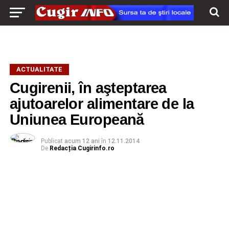
ACTUALITATE
Cugirenii, în aşteptarea
ajutoarelor alimentare de la
Uniunea Europeană
Publicat
acum 12 ani
în
12.11.2014
De
Redacția Cugirinfo.ro