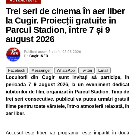
ACTUALITATE
pretextul că o rudă ar fi fost implicată într-un accident
Trei seri de cinema în aer liber
rutier.
la Cugir. Proiecții gratuite în
De asemenea, participanții au fost avertizați să manifeste
Parcul Stadion, între 7 și 9
prudență atunci când sunt abordați pe stradă de persoane
august 2026
necunoscute care încearcă să le câștige încrederea prin
gesturi aparent prietenoase, cum ar fi îmbrățișările,
Publicat
acum 3 zile
în
03.08.2026
deoarece acestea pot ascunde tentative de furt.
De
Cugir INFO
La finalul activității, polițiștii i-au încurajat pe seniori să
Facebook
Messenger
WhatsApp
Twitter
Email
solicite ajutor ori de câte ori au suspiciuni că ar putea fi
Locuitorii din Cugir sunt invitați să participe, în
victimele unei înșelăciuni sau ale unei alte fapte ilegale,
perioada 7–9 august 2026, la un eveniment dedicat
subliniind că prevenția rămâne cea mai eficientă metodă
iubitorilor de film, organizat în Parcul Stadion. Timp de
de protecție.
trei seri consecutive, publicul va putea urmări gratuit
filme pentru toate vârstele, într-o atmosferă relaxată, în
aer liber.
Adaugă cugirinfo.ro ca sursă
preferată pe Google
Accesul este liber, iar programul este împărțit în două