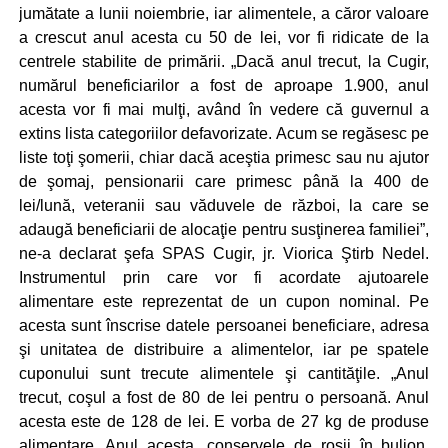
jumătate a lunii noiembrie, iar alimentele, a căror valoare
a crescut anul acesta cu 50 de lei, vor fi ridicate de la
centrele stabilite de primării. „Dacă anul trecut, la Cugir,
numărul beneficiarilor a fost de aproape 1.900, anul
acesta vor fi mai mulţi, având în vedere că guvernul a
extins lista categoriilor defavorizate. Acum se regăsesc pe
liste toţi şomerii, chiar dacă aceştia primesc sau nu ajutor
de şomaj, pensionarii care primesc până la 400 de
lei/lună, veteranii sau văduvele de război, la care se
adaugă beneficiarii de alocaţie pentru susţinerea familiei”,
ne-a declarat şefa SPAS Cugir, jr. Viorica Ştirb Nedel.
Instrumentul prin care vor fi acordate ajutoarele
alimentare este reprezentat de un cupon nominal. Pe
acesta sunt înscrise datele persoanei beneficiare, adresa
şi unitatea de distribuire a alimentelor, iar pe spatele
cuponului sunt trecute alimentele şi cantităţile. „Anul
trecut, coşul a fost de 80 de lei pentru o persoană. Anul
acesta este de 128 de lei. E vorba de 27 kg de produse
alimentare. Anul acesta, conservele de roşii în bulion,