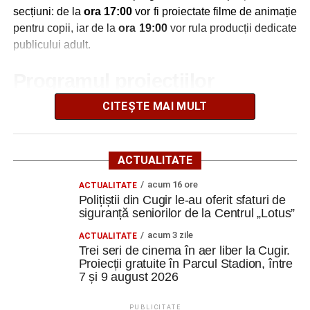
secțiuni: de la
ora 17:00
vor fi proiectate filme de animație
pentru copii, iar de la
ora 19:00
vor rula producții dedicate
Ultimele știri din Cugir
publicului adult.
„Roș-albaștrii”, eliminare din Cupa României:
Programul proiecțiilor
Metalurgistul Cugir – Jiul Petroșani 0-1 (0-0)
CITEȘTE MAI MULT
Vineri, 7 august
Polițiștii din Cugir le-au oferit sfaturi de siguranță
seniorilor de la Centrul „Lotus”
17:00 – „Wish”
– animație muzicală despre o lume
Ilie Arion de la „Metalurgistul” Cugir – locul III, la
în care dorințele prind viață;
ACTUALITATE
concursul de șah rapid de la Alba Iulia
19:00 – „Avatar 3”
– continuarea celebrei serii
acum 16 ore
ACTUALITATE
Polițiștii din Cugir le-au oferit sfaturi de
regizate de James Cameron, cu o nouă aventură în
Facebook
Messenger
WhatsApp
Twitter
Email
siguranță seniorilor de la Centrul „Lotus”
universul Pandora.
acum 3 zile
ACTUALITATE
Sâmbătă, 8 august
Trei seri de cinema în aer liber la Cugir.
Proiecții gratuite în Parcul Stadion, între
7 și 9 august 2026
17:00 – „Paddington în Peru”
– o nouă aventură a
îndrăgitului ursuleț;
PUBLICITATE