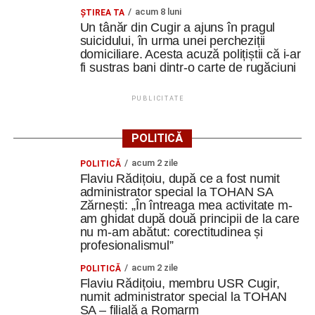
acum 8 luni
ȘTIREA TA
Un tânăr din Cugir a ajuns în pragul
suicidului, în urma unei percheziții
domiciliare. Acesta acuză polițiștii că i-ar
fi sustras bani dintr-o carte de rugăciuni
PUBLICITATE
POLITICĂ
acum 2 zile
POLITICĂ
Flaviu Rădițoiu, după ce a fost numit
administrator special la TOHAN SA
Zărnești: „În întreaga mea activitate m-
am ghidat după două principii de la care
nu m-am abătut: corectitudinea și
profesionalismul”
acum 2 zile
POLITICĂ
Flaviu Rădițoiu, membru USR Cugir,
numit administrator special la TOHAN
SA – filială a Romarm