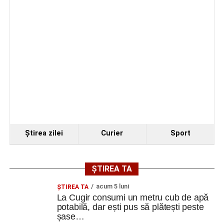
Facebook
Messenger
WhatsApp
Twitter
Email
Ştirea zilei
Curier
Sport
ȘTIREA TA
acum 5 luni
ȘTIREA TA
La Cugir consumi un metru cub de apă
potabilă, dar ești pus să plătești peste
șase…