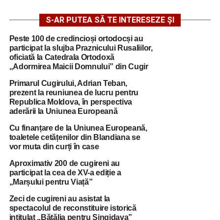
S-AR PUTEA SĂ TE INTERESEZE ȘI
Peste 100 de credincioși ortodocși au
participat la slujba Praznicului Rusaliilor,
oficiată la Catedrala Ortodoxă
„Adormirea Maicii Domnului” din Cugir
Primarul Cugirului, Adrian Teban,
prezent la reuniunea de lucru pentru
Republica Moldova, în perspectiva
aderării la Uniunea Europeană
Cu finanțare de la Uniunea Europeană,
toaletele cetățenilor din Blandiana se
vor muta din curți în case
Aproximativ 200 de cugireni au
participat la cea de XV-a ediție a
„Marșului pentru Viață”
Zeci de cugireni au asistat la
spectacolul de reconstituire istorică
intitulat „Bătălia pentru Singidava”