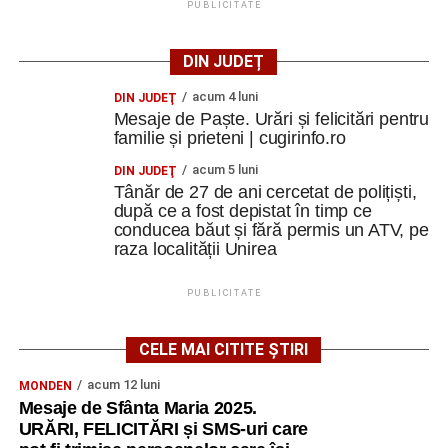
PUBLICITATE
DIN JUDEȚ
acum 4 luni
DIN JUDEŢ
Mesaje de Paște. Urări și felicitări pentru
familie și prieteni | cugirinfo.ro
acum 5 luni
DIN JUDEŢ
Tânăr de 27 de ani cercetat de polițiști,
după ce a fost depistat în timp ce
conducea băut și fără permis un ATV, pe
raza localității Unirea
PUBLICITATE
CELE MAI CITITE ȘTIRI
acum 12 luni
MONDEN
Mesaje de Sfânta Maria 2025.
URĂRI, FELICITĂRI și SMS-uri care