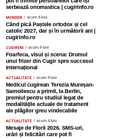
pot fi trimise persoanelor care își
serbează onomastica | cugirinfo.ro
acum 4 luni
MONDEN
Când pică Paștele ortodox și cel
catolic 2027, dar și în următorii ani |
cugirinfo.ro
acum 9 luni
CUGIRENI
Foarfeca, visul și scena: Drumul
unui frizer din Cugir spre succesul
internațional
acum 9 luni
ACTUALITATE
Medicul cugirean Terezia Mureșan-
Samoilescu a primit, la Berlin,
premiul pentru studiul legat de
modalitățile actuale de tratament
ale plăgilor greu vindecabile
acum 4 luni
ACTUALITATE
Mesaje de Florii 2026. SMS-uri,
urări și felicitări care pot fi