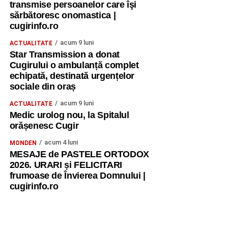
transmise persoanelor care îşi
sărbătoresc onomastica |
cugirinfo.ro
acum 9 luni
ACTUALITATE
Star Transmission a donat
Cugirului o ambulanță complet
echipată, destinată urgențelor
sociale din oraș
acum 9 luni
ACTUALITATE
Medic urolog nou, la Spitalul
orășenesc Cugir
acum 4 luni
MONDEN
MESAJE de PASTELE ORTODOX
2026. URARI și FELICITARI
frumoase de Învierea Domnului |
cugirinfo.ro