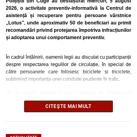
Polițiștii din Cugir au desfășurat miercuri, 5 august
2026, o activitate preventiv-informativă la Centrul de
asistență și recuperare pentru persoane vârstnice
„Lotus”, unde aproximativ 50 de beneficiari au primit
recomandări privind protejarea împotriva infracțiunilor
și adoptarea unui comportament preventiv.
În cadrul întâlnirii, oamenii legii au discutat cu participanții
despre respectarea regulilor de circulație, în special de
către persoanele care folosesc biciclete și triciclete,
subliniind importanța unei conduite prudente în trafic.
Un alt subiect abordat a vizat metodele de înșelăciune
utilizate de infractori, atât în mediul online, cât și prin
CITEȘTE MAI MULT
contact direct. Polițiștii i-au sfătuit pe seniori să nu
furnizeze date personale unor persoane necunoscute, să
evite accesarea linkurilor primite prin mesaje suspecte și
să verifice orice informație înainte de a trimite bani, mai
ales în situațiile în care li se solicită sume de bani sub