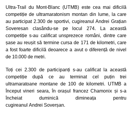
Ultra-Trail du Mont-Blanc (UTMB) este cea mai dificilă
competiție de ultramaratonism montan din lume, la care
au participat 2.300 de sportivi, cugireanul Andrei Grațian
Soveresan clasându-se pe locul 274. La această
competiție s-au calificat unsprezece români, dintre care
șase au reușit să termine cursa de 171 de kilometri, care
a fost foarte dificilă deoarece a avut o diferență de nivel
de 10.000 de metri.
Toți cei 2.300 de participanți s-au calificat la această
competiție după ce au terminat cel puțin trei
ultramaratoane montane de 100 de kilometri. UTMB a
început vineri seara, în orașul francez Chamonix și s-a
încheiat duminică dimineața pentru
cugireanul Andrei Soverșan.