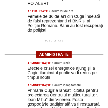
Amicalul de la Cluj constituie, totodată, o bună
RO-ALERT
oportunitate pentru jucătorii Metalurgistului de a-și măsura
acum 20 de ore
ACTUALITATE
nivelul în compania unui adversar de calibru și de a
Femeie de 36 de ani din Cugir înșelată
pregăti în condiții cât mai apropiate de meciurile oficiale
de falși reprezentanți ai BNR și ai
următoarele confruntări din Liga 3.
Poliției Române. Banii au fost recuperați
de polițiști
Metalurgistul Cugir este, în această perioadă, singura
echipă din județul Alba care are programat un test cu o
PUBLICITATE
formație din primul eșalon al fotbalului românesc.
ADMINISTRAȚIE
acum 4 zile
ADMINISTRAŢIE
Efectele crizei energetice ajung și la
Adaugă cugirinfo.ro ca sursă
Cugir: iluminatul public va fi redus pe
preferată pe Google
timpul nopții
acum 2 săptămâni
ADMINISTRAŢIE
Ultimele știri din Cugir
Primăria Cugir a lansat licitația pentru
proiectarea Centrului multicultural „dr.
Ioan Mihu” din Vinerea. Fosta
Debut în Liga Elitelor pentru echipele de juniori U13
gospodărie tradițională va fi restaurată
și U14 de la Metalurgistul Cugir