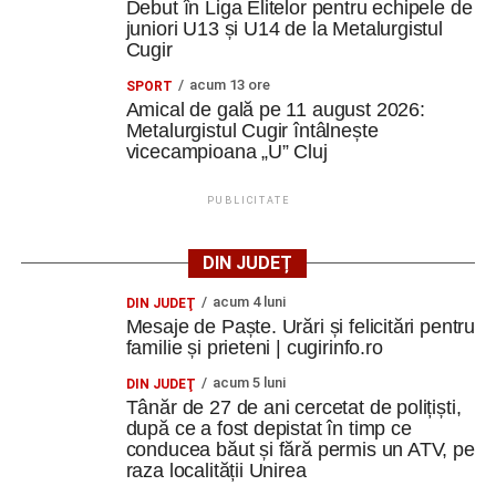
Debut în Liga Elitelor pentru echipele de
juniori U13 și U14 de la Metalurgistul
Cugir
acum 13 ore
SPORT
Amical de gală pe 11 august 2026:
Metalurgistul Cugir întâlnește
vicecampioana „U” Cluj
PUBLICITATE
DIN JUDEȚ
acum 4 luni
DIN JUDEŢ
Mesaje de Paște. Urări și felicitări pentru
familie și prieteni | cugirinfo.ro
acum 5 luni
DIN JUDEŢ
Tânăr de 27 de ani cercetat de polițiști,
după ce a fost depistat în timp ce
conducea băut și fără permis un ATV, pe
raza localității Unirea