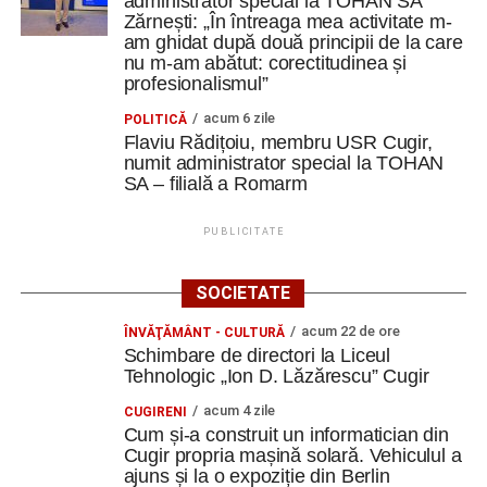
administrator special la TOHAN SA
Zărnești: „În întreaga mea activitate m-
am ghidat după două principii de la care
nu m-am abătut: corectitudinea și
profesionalismul”
acum 6 zile
POLITICĂ
Flaviu Rădițoiu, membru USR Cugir,
numit administrator special la TOHAN
SA – filială a Romarm
PUBLICITATE
SOCIETATE
acum 22 de ore
ÎNVĂŢĂMÂNT - CULTURĂ
Schimbare de directori la Liceul
Tehnologic „Ion D. Lăzărescu” Cugir
acum 4 zile
CUGIRENI
Cum și-a construit un informatician din
Cugir propria mașină solară. Vehiculul a
ajuns și la o expoziție din Berlin