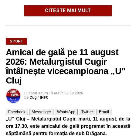
La categoriile U13 și U14, rezultatele nu sunt
contabilizate în clasamente oficiale, accentul fiind pus pe
CITEȘTE MAI MULT
dezvoltarea individuală a copiilor, spiritul de echipă,
bucuria de a practica sportul și formarea prin muncă și
perseverență.
SPORT
Pentru juniorii Metalurgistului Cugir urmează o nouă
Amical de gală pe 11 august
partidă pe teren propriu, duminică, 23 august 2026, când
2026: Metalurgistul Cugir
aceștia vor întâlni formațiile similare de juniori ale CSM
Deva.
întâlnește vicecampioana „U”
Cluj
Publicat
acum 13 ore
în
09.08.2026
FOTO: Sorin GIURCĂ
De
Cugir INFO
Facebook
Messenger
WhatsApp
Twitter
Email
„U” Cluj – Metalurgistul Cugir, marți, 11 august, de la
Adaugă cugirinfo.ro ca sursă
ora 17.30, este amicalul de gală programat în această
preferată pe Google
săptămână pentru formația de sub Drăgana.