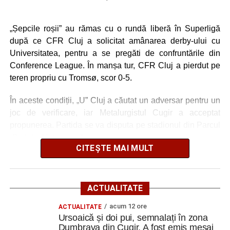
Ultimele știri din Cugir
„Șepcile roșii” au rămas cu o rundă liberă în Superligă
după ce CFR Cluj a solicitat amânarea derby-ului cu
Debut în Liga Elitelor pentru echipele de juniori U13
Universitatea, pentru a se pregăti de confruntările din
și U14 de la Metalurgistul Cugir
Conference League. În manșa tur, CFR Cluj a pierdut pe
Ursoaică și doi pui, semnalați în zona Dumbrava din
teren propriu cu Tromsø, scor 0-5.
Cugir. A fost emis mesaj RO-ALERT
În aceste condiții, „U” Cluj a căutat un adversar pentru un
Amical de gală pe 11 august 2026: Metalurgistul
joc de verificare, iar Metalurgistul Cugir a acceptat
Cugir întâlnește vicecampioana „U” Cluj
propunerea. Partida se va disputa pe stadionul din Parcul
„Dr. Iuliu Hațieganu”.
Facebook
Messenger
WhatsApp
Twitter
Email
CITEȘTE MAI MULT
Pentru echipa pregătită de Lucian Itu, întâlnirea reprezintă
un test deosebit de important. Metalurgistul are astfel
ocazia să evolueze împotriva unei formații din elita
ACTUALITATE
fotbalului românesc, vicecampioana României și
acum 12 ore
ACTUALITATE
participantă în competițiile continentale.
Ursoaică și doi pui, semnalați în zona
Dumbrava din Cugir. A fost emis mesaj