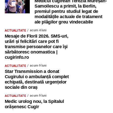
Medicul cugirean Terezia Mureșan-
Samoilescu a primit, la Berlin,
premiul pentru studiul legat de
modalitățile actuale de tratament
ale plăgilor greu vindecabile
acum 4 luni
ACTUALITATE
Mesaje de Florii 2026. SMS-uri,
urări și felicitări care pot fi
transmise persoanelor care îşi
sărbătoresc onomastica |
cugirinfo.ro
acum 9 luni
ACTUALITATE
Star Transmission a donat
Cugirului o ambulanță complet
echipată, destinată urgențelor
sociale din oraș
acum 9 luni
ACTUALITATE
Medic urolog nou, la Spitalul
orășenesc Cugir