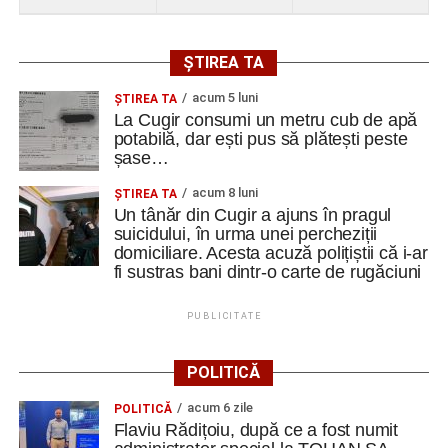
ȘTIREA TA
acum 5 luni
ȘTIREA TA
La Cugir consumi un metru cub de apă
potabilă, dar ești pus să plătești peste
șase…
acum 8 luni
ȘTIREA TA
Un tânăr din Cugir a ajuns în pragul
suicidului, în urma unei percheziții
domiciliare. Acesta acuză polițiștii că i-ar
fi sustras bani dintr-o carte de rugăciuni
PUBLICITATE
POLITICĂ
acum 6 zile
POLITICĂ
Flaviu Rădițoiu, după ce a fost numit