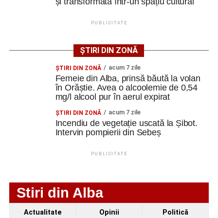
și transformată într-un spațiu cultural
Ursoaică și doi pui, semnalați în zona Dumbrava din
Cugir. A fost emis mesaj RO-ALERT
PUBLICITATE
Amical de gală pe 11 august 2026: Metalurgistul
ȘTIRI DIN ZONĂ
Cugir întâlnește vicecampioana „U” Cluj
acum 7 zile
ŞTIRI DIN ZONĂ
Facebook
Messenger
WhatsApp
Twitter
Email
Femeie din Alba, prinsă băută la volan
în Orăștie. Avea o alcoolemie de 0,54
mg/l alcool pur în aerul expirat
acum 7 zile
ŞTIRI DIN ZONĂ
Incendiu de vegetație uscată la Șibot.
Intervin pompierii din Sebeș
PUBLICITATE
Stiri din Alba
Actualitate
Opinii
Politică