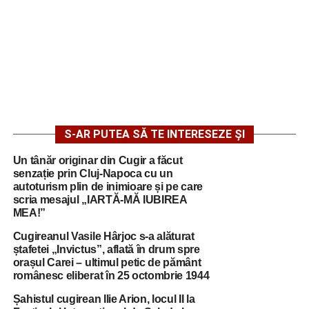
S-AR PUTEA SĂ TE INTERESEZE ȘI
Un tânăr originar din Cugir a făcut
senzație prin Cluj-Napoca cu un
autoturism plin de inimioare și pe care
scria mesajul „IARTĂ-MĂ IUBIREA
MEA!”
Cugireanul Vasile Hârjoc s-a alăturat
ștafetei „Invictus”, aflată în drum spre
orașul Carei – ultimul petic de pământ
românesc eliberat în 25 octombrie 1944
Șahistul cugirean Ilie Arion, locul II la