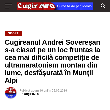
SPORT
Cugireanul Andrei Sovereșan
s-a clasat pe un loc fruntaș la
cea mai dificilă competiție de
ultramaratonism montan din
lume, desfășurată în Munții
Alpi
Publicat
acum 10 ani
în
05.09.2016
De
Cugir INFO