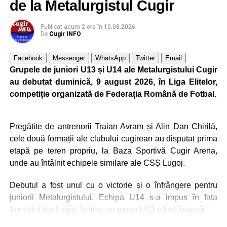
de la Metalurgistul Cugir
Publicat
acum 2 ore
în
10.08.2026
De
Cugir INFO
Facebook
Messenger
WhatsApp
Twitter
Email
Grupele de juniori U13 și U14 ale Metalurgistului Cugir
au debutat duminică, 9 august 2026, în Liga Elitelor,
competiție organizată de Federația Română de Fotbal.
Pregătite de antrenorii Traian Avram și Alin Dan Chirilă,
cele două formații ale clubului cugirean au disputat prima
etapă pe teren propriu, la Baza Sportivă Cugir Arena,
unde au întâlnit echipele similare ale CSȘ Lugoj.
Debutul a fost unul cu o victorie și o înfrângere pentru
juniorii Metalurgistului. Echipa U14 s-a impus în fața
formației din Lugoj, în timp ce grupa U13 a fost învinsă.