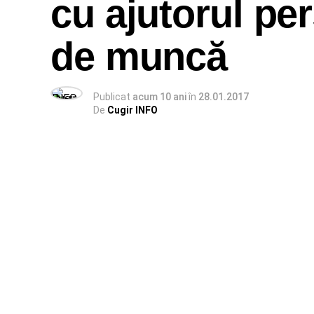
cu ajutorul pe
de muncă
Publicat
acum 10 ani
în
28.01.2017
De
Cugir INFO