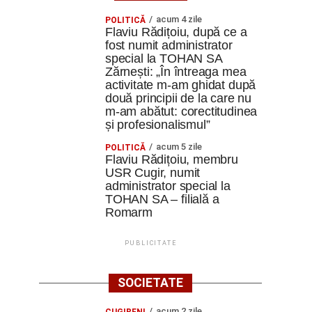
acum 4 zile
POLITICĂ
Flaviu Rădițoiu, după ce a
fost numit administrator
special la TOHAN SA
Zărnești: „În întreaga mea
activitate m-am ghidat după
două principii de la care nu
m-am abătut: corectitudinea
și profesionalismul”
acum 5 zile
POLITICĂ
Flaviu Rădițoiu, membru
USR Cugir, numit
administrator special la
TOHAN SA – filială a
Romarm
PUBLICITATE
SOCIETATE
acum 2 zile