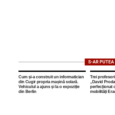
S-AR PUTEA 
Cum și-a construit un informatician
Trei profesori
din Cugir propria mașină solară.
„David Proda
Vehiculul a ajuns și la o expoziție
perfecționat 
din Berlin
mobilități Er