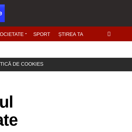
OCIETATE
SPORT
ȘTIREA TA
ITICĂ DE COOKIES
ul
ate