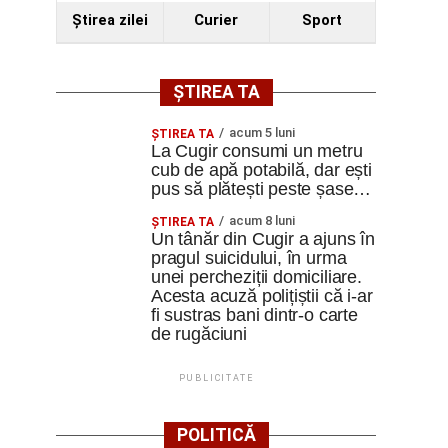
Ştirea zilei
Curier
Sport
ȘTIREA TA
acum 5 luni
ȘTIREA TA
La Cugir consumi un metru
cub de apă potabilă, dar ești
pus să plătești peste șase…
acum 8 luni
ȘTIREA TA
Un tânăr din Cugir a ajuns în
pragul suicidului, în urma
unei percheziții domiciliare.
Acesta acuză polițiștii că i-ar
fi sustras bani dintr-o carte
de rugăciuni
PUBLICITATE
POLITICĂ