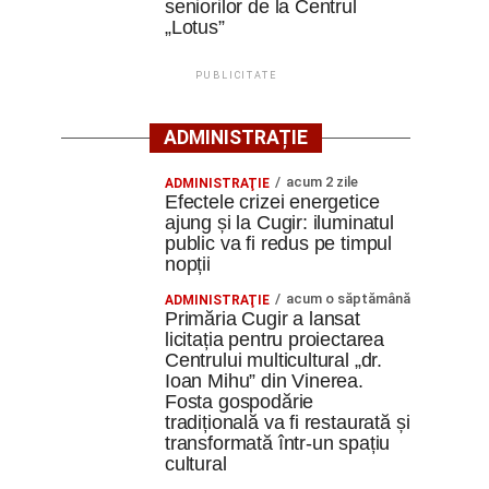
seniorilor de la Centrul
„Lotus”
PUBLICITATE
ADMINISTRAȚIE
acum 2 zile
ADMINISTRAŢIE
Efectele crizei energetice
ajung și la Cugir: iluminatul
public va fi redus pe timpul
nopții
acum o săptămână
ADMINISTRAŢIE
Primăria Cugir a lansat
licitația pentru proiectarea
Centrului multicultural „dr.
Ioan Mihu” din Vinerea.
Fosta gospodărie
tradițională va fi restaurată și
transformată într-un spațiu
cultural