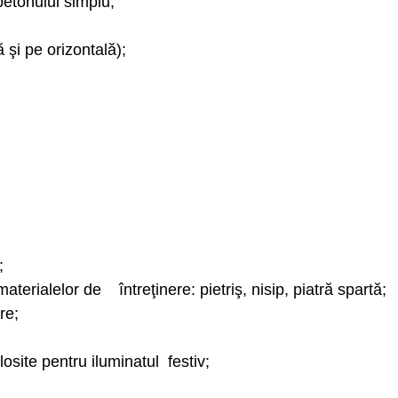
etonului simplu;
 şi pe orizontală);
;
erialelor de întreţinere: pietriş, nisip, piatră spartă;
re;
osite pentru iluminatul festiv;