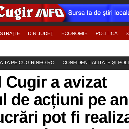
STRAŢIE
DIN JUDEŢ
ECONOMIE
POLITICĂ
S
ŞTIRI DIN ZONĂ
A TA PE CUGIRINFO.RO
CONFIDENȚIALITATE ȘI POL
 Cugir a avizat
l de acțiuni pe an
crări pot fi realiz