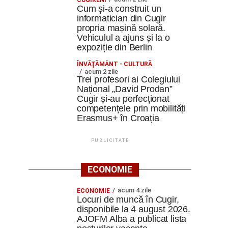
CUGIRENI
Cum și-a construit un
informatician din Cugir
propria mașină solară.
Vehiculul a ajuns și la o
expoziție din Berlin
ÎNVĂŢĂMÂNT - CULTURĂ
acum 2 zile
Trei profesori ai Colegiului
Național „David Prodan”
Cugir și-au perfecționat
competențele prin mobilități
Erasmus+ în Croația
PUBLICITATE
ECONOMIE
acum 4 zile
ECONOMIE
Locuri de muncă în Cugir,
disponibile la 4 august 2026.
AJOFM Alba a publicat lista