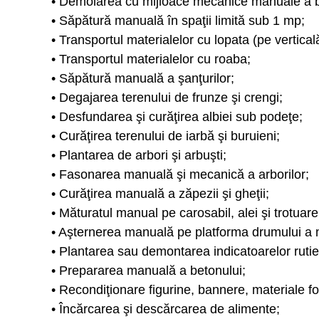
• Demolarea cu mijloace mecanice manuale a b
• Săpătură manuală în spaţii limită sub 1 mp;
• Transportul materialelor cu lopata (pe verticală
• Transportul materialelor cu roaba;
• Săpătură manuală a şanţurilor;
• Degajarea terenului de frunze şi crengi;
• Desfundarea şi curăţirea albiei sub podeţe;
• Curăţirea terenului de iarbă şi buruieni;
• Plantarea de arbori şi arbuşti;
• Fasonarea manuală şi mecanică a arborilor;
• Curăţirea manuală a zăpezii şi gheţii;
• Măturatul manual pe carosabil, alei şi trotuare
• Aşternerea manuală pe platforma drumului a mat
• Plantarea sau demontarea indicatoarelor rutie
• Prepararea manuală a betonului;
• Recondiţionare figurine, bannere, materiale fol
• Încărcarea şi descărcarea de alimente;