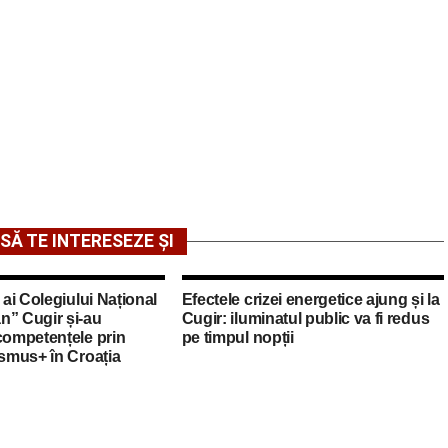
SĂ TE INTERESEZE ȘI
 ai Colegiului Național
Efectele crizei energetice ajung și la
n” Cugir și-au
Cugir: iluminatul public va fi redus
competențele prin
pe timpul nopții
asmus+ în Croația