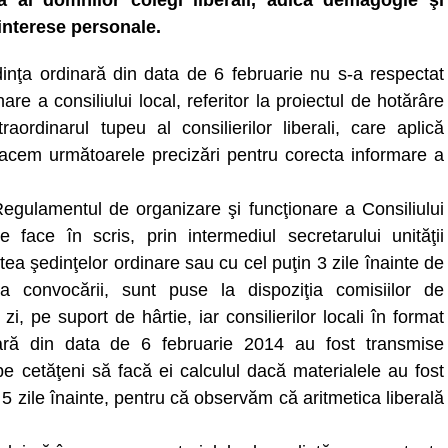
că al domnilor colegi liberali, adică demagogie şi
interese personale.
inţa ordinară din data de 6 februarie nu s-a respectat
re a consiliului local, referitor la proiectul de hotărâre
ordinarul tupeu al consilierilor liberali, care aplică
ă facem următoarele precizări pentru corecta informare a
 Regulamentul de organizare şi funcţionare a Consiliului
 face în scris, prin intermediul secretarului unităţii
intea şedinţelor ordinare sau cu cel puţin 3 zile înainte de
ea convocării, sunt puse la dispoziţia comisiilor de
i, pe suport de hârtie, iar consilierilor locali în format
inară din data de 6 februarie 2014 au fost transmise
 pe cetăţeni să facă ei calculul dacă materialele au fost
5 zile înainte, pentru că observăm că aritmetica liberală