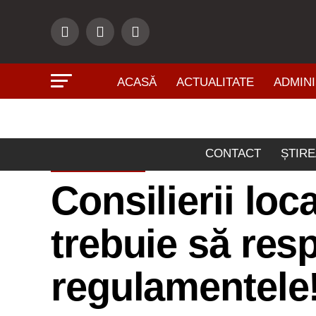
ACASĂ
ACTUALITATE
ADMINI
CONTACT
ȘTIRE
POLITICĂ
Consilierii loc
trebuie să resp
regulamentele