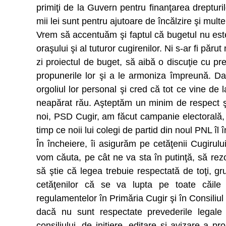
primiţi de la Guvern pentru finanţarea drepturi
mii lei sunt pentru ajutoare de încălzire şi multe
Vrem să accentuăm şi faptul că bugetul nu este a
oraşului şi al tuturor cugirenilor. Ni s-ar fi pă
zi proiectul de buget, să aibă o discuţie cu pre
propunerile lor şi a le armoniza împreună. Da
orgoliul lor personal şi cred că tot ce vine de l
neapărat rău. Aşteptăm un minim de respect şi
noi, PSD Cugir, am făcut campanie electorală, 
timp ce noii lui colegi de partid din noul PNL îl î
În încheiere, îi asigurăm pe cetăţenii Cugirului
vom căuta, pe cât ne va sta în putinţă, să rezo
să ştie că legea trebuie respectată de toţi, gr
cetăţenilor că se va lupta pe toate căile l
regulamentelor în Primăria Cugir şi în Consiliu
dacă nu sunt respectate prevederile legale
consiliului, de iniţiere, editare şi avizare a pr