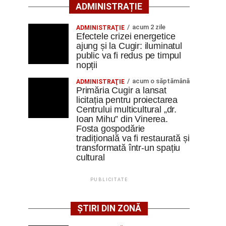
ADMINISTRAȚIE
acum 2 zile
ADMINISTRAŢIE
Efectele crizei energetice
ajung și la Cugir: iluminatul
public va fi redus pe timpul
nopții
acum o săptămână
ADMINISTRAŢIE
Primăria Cugir a lansat
licitația pentru proiectarea
Centrului multicultural „dr.
Ioan Mihu” din Vinerea.
Fosta gospodărie
tradițională va fi restaurată și
transformată într-un spațiu
cultural
PUBLICITATE
ȘTIRI DIN ZONĂ