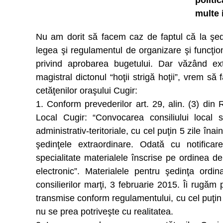
politi
multe 
Nu am dorit să facem caz de faptul că la şed
legea şi regulamentul de organizare şi funcţiona
privind aprobarea bugetului. Dar văzând extra
magistral dictonul “hoţii strigă hoţii”, vrem s
cetăţenilor oraşului Cugir:
1. Conform prevederilor art. 29, alin. (3) din
Local Cugir: “Convocarea consiliului local se
administrativ-teritoriale, cu cel puţin 5 zile îna
şedinţele extraordinare. Odată cu notificar
specialitate materialele înscrise pe ordinea de z
electronic”. Materialele pentru şedinţa ord
consilierilor marţi, 3 februarie 2015. Îi rugăm
transmise conform regulamentului, cu cel puţin 
nu se prea potriveşte cu realitatea.