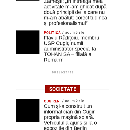
Zărnești: „În întreaga mea
activitate m-am ghidat după
două principii de la care nu
m-am abătut: corectitudinea
și profesionalismul”
acum 5 zile
POLITICĂ
Flaviu Rădițoiu, membru
USR Cugir, numit
administrator special la
TOHAN SA – filială a
Romarm
PUBLICITATE
SOCIETATE
acum 2 zile
CUGIRENI
Cum și-a construit un
informatician din Cugir
propria mașină solară.
Vehiculul a ajuns și la o
expoziție din Berlin