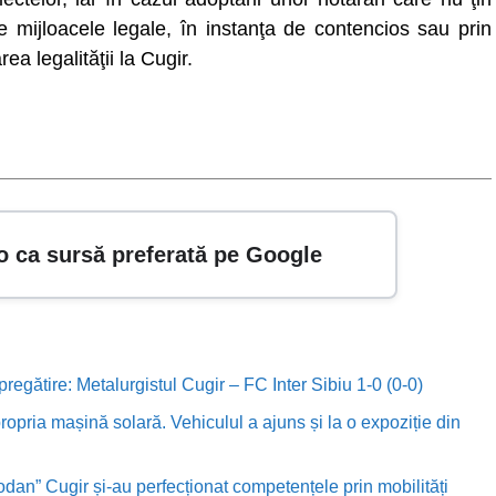
mijloacele legale, în instanţa de contencios sau prin
ea legalităţii la Cugir.
o ca sursă preferată pe Google
 pregătire: Metalurgistul Cugir – FC Inter Sibiu 1-0 (0-0)
ropria mașină solară. Vehiculul a ajuns și la o expoziție din
odan” Cugir și-au perfecționat competențele prin mobilități