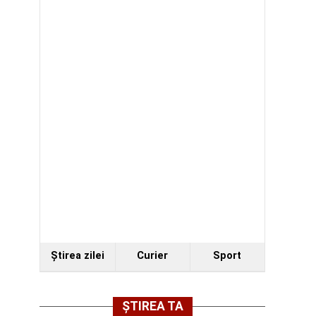
Ştirea zilei
Curier
Sport
ȘTIREA TA