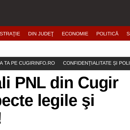
STRAŢIE
DIN JUDEŢ
ECONOMIE
POLITICĂ
S
ŞTIRI DIN ZONĂ
A TA PE CUGIRINFO.RO
CONFIDENȚIALITATE ȘI POL
ali PNL din Cugir
ecte legile şi
!