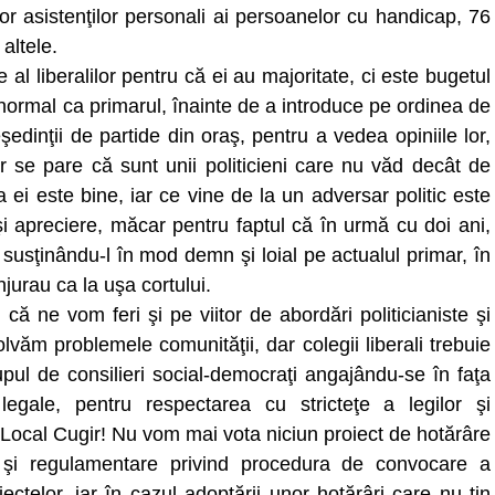
lor asistenţilor personali ai persoanelor cu handicap, 76
 altele.
l liberalilor pentru că ei au majoritate, ci este bugetul
rut normal ca primarul, înainte de a introduce pe ordinea de
şedinţii de partide din oraş, pentru a vedea opiniile lor,
r se pare că sunt unii politicieni care nu văd decât de
a ei este bine, iar ce vine de la un adversar politic este
 apreciere, măcar pentru faptul că în urmă cu doi ani,
susţinându-l în mod demn şi loial pe actualul primar, în
njurau ca la uşa cortului.
 că ne vom feri şi pe viitor de abordări politicianiste şi
lvăm problemele comunităţii, dar colegii liberali trebuie
upul de consilieri social-democraţi angajându-se în faţa
egale, pentru respectarea cu stricteţe a legilor şi
l Local Cugir! Nu vom mai vota niciun proiect de hotărâre
 şi regulamentare privind procedura de convocare a
oiectelor, iar în cazul adoptării unor hotărâri care nu ţin