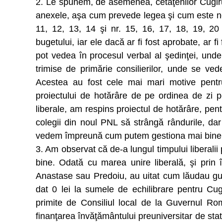
2. Le spunem, de asemenea, cetăţenilor Cugiru
anexele, aşa cum prevede legea şi cum este nor
11, 12, 13, 14 şi nr. 15, 16, 17, 18, 19, 20
bugetului, iar ele dacă ar fi fost aprobate, ar f
pot vedea în procesul verbal al şedinţei, unde
trimise de primărie consilierilor, unde se ve
Acestea au fost cele mai mari motive pentr
proiectului de hotărâre de pe ordinea de zi pen
liberale, am respins proiectul de hotărâre, pent
colegii din noul PNL să strângă rândurile, d
vedem împreună cum putem gestiona mai bine 
3. Am observat că de-a lungul timpului liberalii
bine. Odată cu marea unire liberală, şi prin 
Anastase sau Predoiu, au uitat cum lăudau g
dat 0 lei la sumele de echilibrare pentru Cu
primite de Consiliul local de la Guvernul Româ
finanţarea învăţământului preuniversitar de stat,