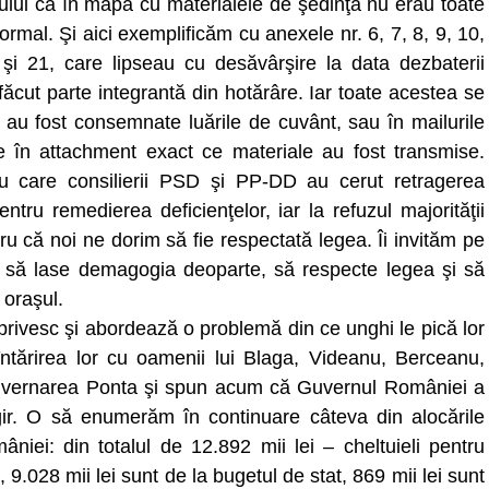
lui că în mapa cu materialele de şedinţă nu erau toate
mal. Şi aici exemplificăm cu anexele nr. 6, 7, 8, 9, 10,
 şi 21, care lipseau cu desăvârşire la data dezbaterii
i făcut parte integrantă din hotărâre. Iar toate acestea se
 au fost consemnate luările de cuvânt, sau în mailurile
de în attachment exact ce materiale au fost transmise.
u care consilierii PSD şi PP-DD au cerut retragerea
tru remedierea deficienţelor, iar la refuzul majorităţii
ru că noi ne dorim să fie respectată legea. Îi invităm pe
ar să lase demagogia deoparte, să respecte legea şi să
oraşul.
 privesc şi abordează o problemă din ce unghi le pică lor
întărirea lor cu oamenii lui Blaga, Videanu, Berceanu,
uvernarea Ponta şi spun acum că Guvernul României a
gir. O să enumerăm în continuare câteva din alocările
niei: din totalul de 12.892 mii lei – cheltuieli pentru
 9.028 mii lei sunt de la bugetul de stat, 869 mii lei sunt