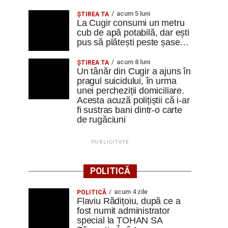
acum 5 luni
ȘTIREA TA
La Cugir consumi un metru
cub de apă potabilă, dar ești
pus să plătești peste șase…
acum 8 luni
ȘTIREA TA
Un tânăr din Cugir a ajuns în
pragul suicidului, în urma
unei percheziții domiciliare.
Acesta acuză polițiștii că i-ar
fi sustras bani dintr-o carte
de rugăciuni
PUBLICITATE
POLITICĂ
acum 4 zile
POLITICĂ
Flaviu Rădițoiu, după ce a
fost numit administrator
special la TOHAN SA