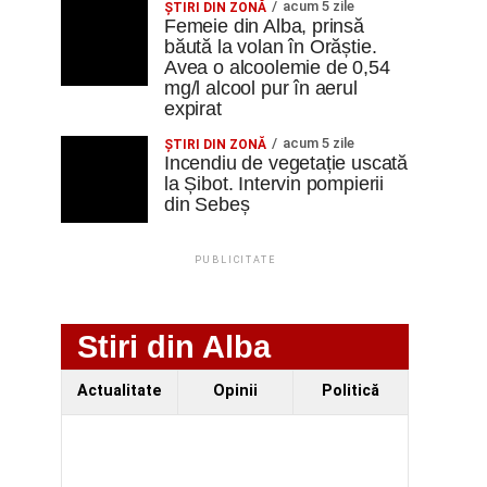
acum 5 zile
ŞTIRI DIN ZONĂ
Femeie din Alba, prinsă
băută la volan în Orăștie.
Avea o alcoolemie de 0,54
mg/l alcool pur în aerul
expirat
acum 5 zile
ŞTIRI DIN ZONĂ
Incendiu de vegetație uscată
la Șibot. Intervin pompierii
din Sebeș
PUBLICITATE
Stiri din Alba
Actualitate
Opinii
Politică