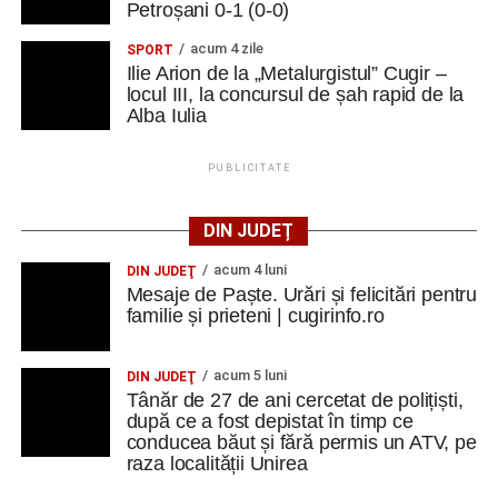
Petroșani 0-1 (0-0)
să folosim comunicarea ca instrument pentru
conștientizare și schimbare.
acum 4 zile
SPORT
Ilie Arion de la „Metalurgistul” Cugir –
locul III, la concursul de șah rapid de la
Pe tot parcursul cursului, metodele non-formale au avut
Alba Iulia
un rol esențial. Energizerele, jocurile de socializare,
activitățile interactive, lucrul în echipă și exercițiile
PUBLICITATE
practice au făcut ca fiecare zi să fie diferită și fiecare
participant să fie implicat
”.
DIN JUDEȚ
Limba care ne-a apropiat
acum 4 luni
DIN JUDEŢ
Mesaje de Paște. Urări și felicitări pentru
Comunicarea s-a realizat în principal în limba engleză,
familie și prieteni | cugirinfo.ro
însă diversitatea culturală a oferit ocazia să folosească și
franceza, italiana și spaniola.
acum 5 luni
DIN JUDEŢ
Tânăr de 27 de ani cercetat de polițiști,
„Am descoperit încă o dată că limbile străine nu sunt doar
după ce a fost depistat în timp ce
instrumente de comunicare, ci și punți între oameni.
conducea băut și fără permis un ATV, pe
raza localității Unirea
Într-un grup internațional, uneori un cuvânt spus într-o altă