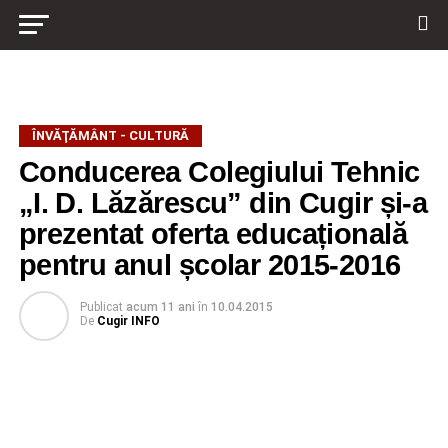
ÎNVĂŢĂMÂNT - CULTURĂ
Conducerea Colegiului Tehnic
„I. D. Lăzărescu” din Cugir și-a
prezentat oferta educațională
pentru anul școlar 2015-2016
Publicat
acum 11 ani
în
10.04.2015
De
Cugir INFO