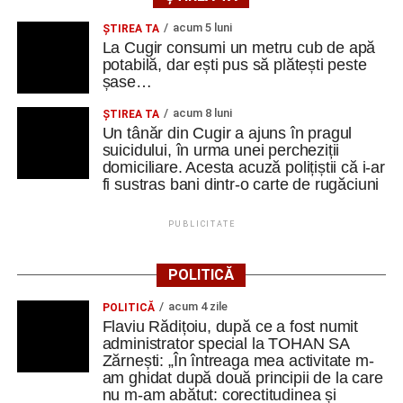
utilizată pentru a găsi idei noi de reutilizare și
acum 5 luni
ȘTIREA TA
transformare a obiectelor.
La Cugir consumi un metru cub de apă
potabilă, dar ești pus să plătești peste
șase…
Seara interculturală a schimbat complet atmosfera. Am
lăsat deoparte rolurile profesionale și am devenit actori,
acum 8 luni
ȘTIREA TA
povestitori și reprezentanți ai propriilor culturi.
Un tânăr din Cugir a ajuns în pragul
suicidului, în urma unei percheziții
Fiecare țară a venit cu produse, dulciuri și elemente
domiciliare. Acesta acuză polițiștii că i-ar
fi sustras bani dintr-o carte de rugăciuni
tradiționale, iar echipele interculturale au primit
provocarea de a pune în scenă o piesă despre o familie la
PUBLICITATE
masă. Fiecare participant a avut un rol prin care a
reprezentat o caracteristică a propriei culturi. A fost multă
veselie, improvizație și creativitate, dar și o lecție
POLITICĂ
autentică despre diversitatea Europei
”
acum 4 zile
POLITICĂ
Flaviu Rădițoiu, după ce a fost numit
Teatrul, cultura și patrimoniul ceh
administrator special la TOHAN SA
Zărnești: „În întreaga mea activitate m-
Ea mărturisește că, în cadrul unei alte sesiuni a
am ghidat după două principii de la care
nu m-am abătut: corectitudinea și
descoperit Theatre of the Oppressed, metoda creată de