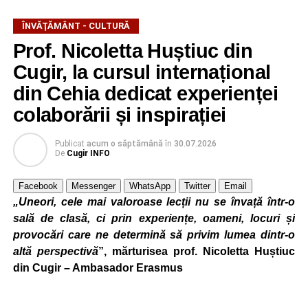
ÎNVĂŢĂMÂNT - CULTURĂ
Prof. Nicoletta Huștiuc din
Cugir, la cursul internațional
din Cehia dedicat experienței
colaborării și inspirației
Cadrele didactice au participat la cursurile
„Sustainability in Education – Introducing Green and
Publicat
acum o săptămână
în
30.07.2026
Eco-Lifestyles”
și
„Latest Digital, ICT & AI Solutions
De
Cugir INFO
for Educators: Transform Teaching with Technology,
ChatGPT, DeepSeek, Multimedia, Storytelling, Game-
Facebook
Messenger
WhatsApp
Twitter
Email
„Uneori, cele mai valoroase lecții nu se învață într-o
Based Learning & Smart Assessment Strategies”
,
sală de clasă, ci prin experiențe, oameni, locuri și
programe care au abordat teme de actualitate privind
provocări care ne determină să privim lumea dintr-o
educația pentru dezvoltare durabilă și integrarea
altă perspectivă
”, mărturisea prof. Nicoletta Huștiuc
tehnologiilor digitale și a inteligenței artificiale în procesul
din Cugir – Ambasador Erasmus
de predare-învățare.
Pe parcursul celor cinci zile de formare, profesorii au