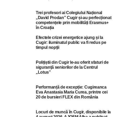
Trei profesori ai Colegiului Național
„David Prodan” Cugir și-au perfecționat
competențele prin mobilități Erasmus+
în Croația
Efectele crizei energetice ajung și la
Cugir: iluminatul public va fi redus pe
timpul nopții
Polițiștii din Cugir le-au oferit sfaturi de
siguranță seniorilor de la Centrul
„Lotus”
Performanță de excepție: Cugireanca
Eva Anastasia Maria Curea, printre cei
20 de bursieri FLEX din România
Locuri de muncă în Cugir, disponibile la
4 august 2026. AJOFM Alba a publicat