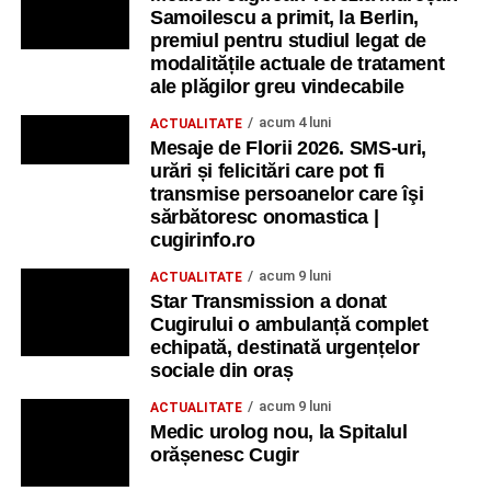
Samoilescu a primit, la Berlin,
emoțiile acumulate pe parcursul celor șapte zile s-au
premiul pentru studiul legat de
concentrat într-un singur loc. Am scris mesaje, urări și
modalitățile actuale de tratament
mulțumiri pentru colegii noștri, am prezentat steagurile
ale plăgilor greu vindecabile
țărilor participante și am realizat fotografii de grup.
acum 4 luni
ACTUALITATE
Mesaje de Florii 2026. SMS-uri,
Ne-am despărțit, dar nu ne-am încheiat colaborarea. Am
urări și felicitări care pot fi
plecat cu promisiunea de a rămâne conectați, de a
transmise persoanelor care îşi
împărtăși ceea ce am învățat și de a transforma
sărbătoresc onomastica |
experiența într-un impact real în comunitățile noastre”.
cugirinfo.ro
Un „mulțumesc” pentru oportunitate
acum 9 luni
ACTUALITATE
Star Transmission a donat
Cugirului o ambulanță complet
„Mulțumim Asociației Youth Progress din Cehia pentru
echipată, destinată urgențelor
încrederea acordată și pentru faptul că ne-a oferit șansa
sociale din oraș
de a participa la acest curs internațional.
acum 9 luni
ACTUALITATE
Mulțumim Erasmus+ pentru oportunitățile extraordinare de
Medic urolog nou, la Spitalul
învățare, dezvoltare și colaborare europeană și pentru
orășenesc Cugir
șansa de a transforma chiar și vacanța într-un timp al