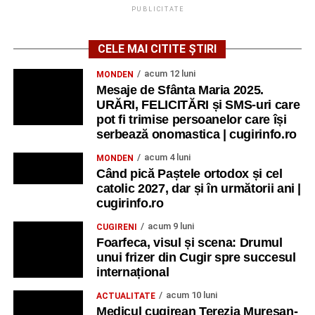
limbă, un zâmbet sau o glumă sunt suficiente pentru a
PUBLICITATE
crea o conexiune
”.
CELE MAI CITITE ȘTIRI
Finalul unei experiențe care continuă
acum 12 luni
MONDEN
Ultima zi a fost dedicată Youthpass, evaluării finale,
Mesaje de Sfânta Maria 2025.
oportunităților Erasmus+ și diseminării.
URĂRI, FELICITĂRI și SMS-uri care
pot fi trimise persoanelor care își
„Am discutat despre ceea ce am învățat, despre cum
serbează onomastica | cugirinfo.ro
putem valorifica experiența și, mai ales, despre
acum 4 luni
MONDEN
responsabilitatea de a duce mai departe ideile și
Când pică Paștele ortodox și cel
metodele descoperite.
catolic 2027, dar și în următorii ani |
cugirinfo.ro
Un rezultat concret al proiectului va fi o broșură
acum 9 luni
CUGIRENI
educațională care va cuprinde jocuri, metode și activități
Foarfeca, visul și scena: Drumul
experimentate în timpul cursului și care va putea fi
unui frizer din Cugir spre succesul
utilizată ulterior de profesori, formatori și lucrători de
internațional
tineret.
acum 10 luni
ACTUALITATE
Medicul cugirean Terezia Mureșan-
Ceremonia de rămas-bun a fost momentul în care toate