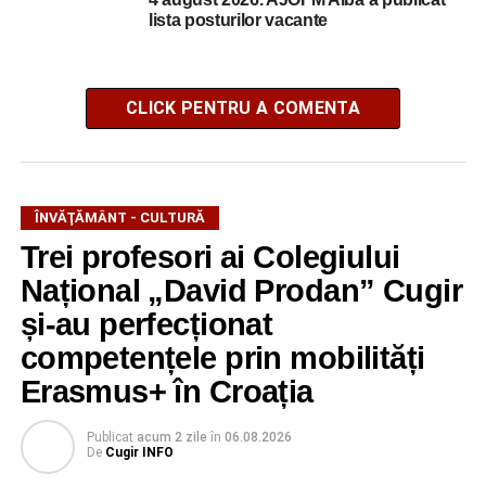
lista posturilor vacante
CLICK PENTRU A COMENTA
ÎNVĂŢĂMÂNT - CULTURĂ
Trei profesori ai Colegiului
Național „David Prodan” Cugir
și-au perfecționat
competențele prin mobilități
Erasmus+ în Croația
Publicat
acum 2 zile
în
06.08.2026
De
Cugir INFO