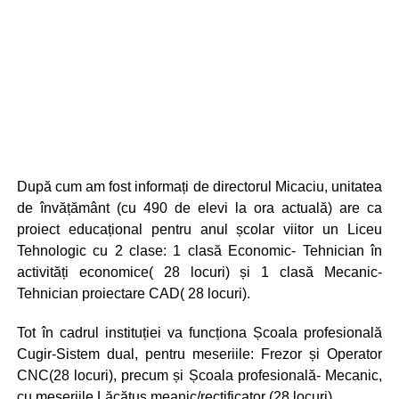
După cum am fost informați de directorul Micaciu, unitatea
de învățământ (cu 490 de elevi la ora actuală) are ca
proiect educațional pentru anul școlar viitor un Liceu
Tehnologic cu 2 clase: 1 clasă Economic- Tehnician în
activități economice( 28 locuri) și 1 clasă Mecanic-
Tehnician proiectare CAD( 28 locuri).
Tot în cadrul instituției va funcționa Școala profesională
Cugir-Sistem dual, pentru meseriile: Frezor și Operator
CNC(28 locuri), precum și Școala profesională- Mecanic,
cu meseriile Lăcătuș meanic/rectificator (28 locuri).