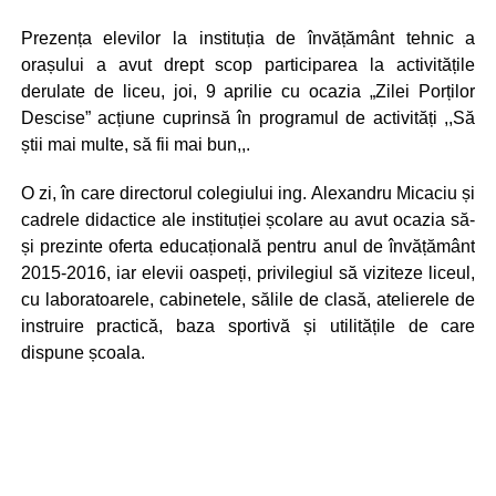
Prezența elevilor la instituția de învățământ tehnic a
orașului a avut drept scop participarea la activitățile
derulate de liceu, joi, 9 aprilie cu ocazia „Zilei Porților
Descise” acțiune cuprinsă în programul de activități ,,Să
știi mai multe, să fii mai bun,,.
O zi, în care directorul colegiului ing. Alexandru Micaciu și
cadrele didactice ale instituției școlare au avut ocazia să-
și prezinte oferta educațională pentru anul de învățământ
2015-2016, iar elevii oaspeți, privilegiul să viziteze liceul,
cu laboratoarele, cabinetele, sălile de clasă, atelierele de
instruire practică, baza sportivă și utilitățile de care
dispune școala.