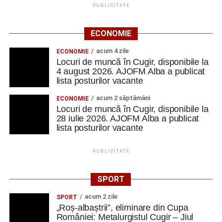
poșetă sau o gentuță, iar un obiect aparent lipsit de
PUBLICITATE
utilitate putea primi o nouă viață.
ECONOMIE
Aceste activități ne-au făcut să înțelegem că
sustenabilitatea nu înseamnă doar politici europene și
acum 4 zile
ECONOMIE
concepte complexe. Înseamnă și să reparăm înainte să
Locuri de muncă în Cugir, disponibile la
4 august 2026. AJOFM Alba a publicat
aruncăm, să refolosim înainte să cumpărăm și să găsim
lista posturilor vacante
soluții creative pentru ceea ce avem deja”.
acum 2 săptămâni
ECONOMIE
De la idee la campanie
Locuri de muncă în Cugir, disponibile la
28 iulie 2026. AJOFM Alba a publicat
lista posturilor vacante
În cadrul Design Lab Creation, echipele interculturale au
creat și testat propriile workshopuri. A fost o experiență în
care s-a trecut de la statutul de participanți la cel de
PUBLICITATE
creatori.
SPORT
S-a continuat cu tema Media Literacy, iar apoi fiecare
acum 2 zile
echipă a creat campanii de promovare a sustenabilității.
SPORT
„Roș-albaștrii”, eliminare din Cupa
României: Metalurgistul Cugir – Jiul
„Am învățat să construim mesaje, să lucrăm în echipă și