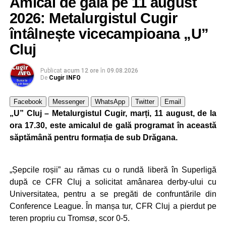
Amical de gală pe 11 august
partidă pe teren propriu, duminică, 23 august 2026, când
2026: Metalurgistul Cugir
aceștia vor întâlni formațiile similare de juniori ale CSM
Deva.
întâlnește vicecampioana „U”
Cluj
Publicat
acum 12 ore
în
09.08.2026
FOTO: Sorin GIURCĂ
De
Cugir INFO
Facebook
Messenger
WhatsApp
Twitter
Email
„U” Cluj – Metalurgistul Cugir, marți, 11 august, de la
Adaugă cugirinfo.ro ca sursă
ora 17.30, este amicalul de gală programat în această
preferată pe Google
săptămână pentru formația de sub Drăgana.
Ultimele știri din Cugir
„Șepcile roșii” au rămas cu o rundă liberă în Superligă
după ce CFR Cluj a solicitat amânarea derby-ului cu
Debut în Liga Elitelor pentru echipele de juniori U13
Universitatea, pentru a se pregăti de confruntările din
și U14 de la Metalurgistul Cugir
Conference League. În manșa tur, CFR Cluj a pierdut pe
Ursoaică și doi pui, semnalați în zona Dumbrava din
teren propriu cu Tromsø, scor 0-5.