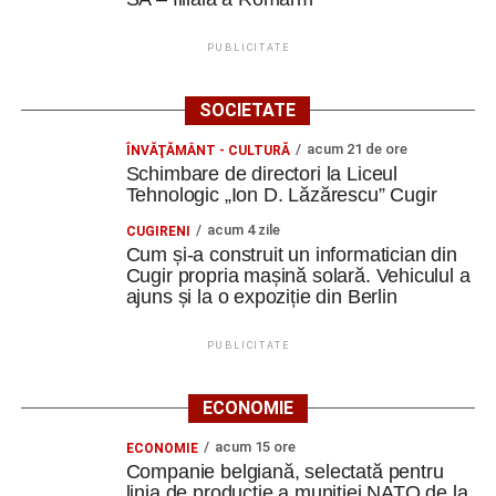
PUBLICITATE
SOCIETATE
acum 21 de ore
ÎNVĂŢĂMÂNT - CULTURĂ
Schimbare de directori la Liceul
Tehnologic „Ion D. Lăzărescu” Cugir
acum 4 zile
CUGIRENI
Cum și-a construit un informatician din
Cugir propria mașină solară. Vehiculul a
ajuns și la o expoziție din Berlin
PUBLICITATE
ECONOMIE
acum 15 ore
ECONOMIE
Companie belgiană, selectată pentru
linia de producție a muniției NATO de la