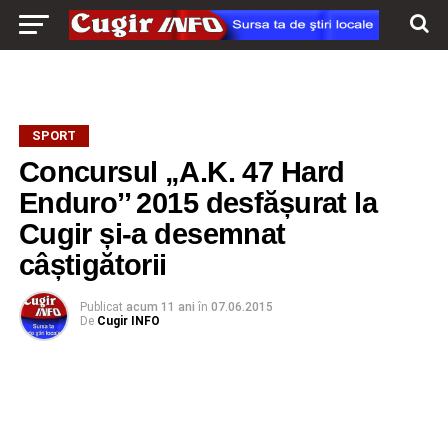
SPORT
Concursul „A.K. 47 Hard
Enduro’’ 2015 desfășurat la
Cugir și-a desemnat
câștigătorii
Publicat
acum 11 ani
în
07.06.2015
De
Cugir INFO