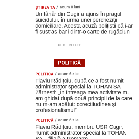
acum 8 luni
ȘTIREA TA
Un tânăr din Cugir a ajuns în pragul
suicidului, în urma unei percheziții
domiciliare. Acesta acuză polițiștii că i-ar
fi sustras bani dintr-o carte de rugăciuni
PUBLICITATE
POLITICĂ
acum 6 zile
POLITICĂ
Flaviu Rădițoiu, după ce a fost numit
administrator special la TOHAN SA
Zărnești: „În întreaga mea activitate m-
am ghidat după două principii de la care
nu m-am abătut: corectitudinea și
profesionalismul”
acum 6 zile
POLITICĂ
Flaviu Rădițoiu, membru USR Cugir,
numit administrator special la TOHAN
SA – filială a Romarm