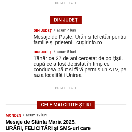
PUBLICITATE
DIN JUDEȚ
acum 4 luni
DIN JUDEŢ
Mesaje de Paște. Urări și felicitări pentru
familie și prieteni | cugirinfo.ro
acum 5 luni
DIN JUDEŢ
Tânăr de 27 de ani cercetat de polițiști,
după ce a fost depistat în timp ce
conducea băut și fără permis un ATV, pe
raza localității Unirea
PUBLICITATE
CELE MAI CITITE ȘTIRI
acum 12 luni
MONDEN
Mesaje de Sfânta Maria 2025.
URĂRI, FELICITĂRI și SMS-uri care