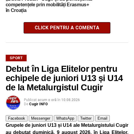
competențele prin mobilități Erasmus+
în Croația
CLICK PENTRU A COMENTA
SPORT
Debut în Liga Elitelor pentru
echipele de juniori U13 și U14
de la Metalurgistul Cugir
Publicat
acum o oră
în
10.08.2026
De
Cugir INFO
Facebook
Messenger
WhatsApp
Twitter
Email
Grupele de juniori U13 și U14 ale Metalurgistului Cugir
au debutat duminică, 9 august 2026, în Liga Elitelor,