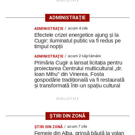
echipă din județul Alba care are programat un test cu o
PUBLICITATE
formație din primul eșalon al fotbalului românesc.
ADMINISTRAȚIE
acum 4 zile
ADMINISTRAŢIE
Efectele crizei energetice ajung și la
Adaugă cugirinfo.ro ca sursă
Cugir: iluminatul public va fi redus pe
preferată pe Google
timpul nopții
acum 2 săptămâni
ADMINISTRAŢIE
Ultimele știri din Cugir
Primăria Cugir a lansat licitația pentru
proiectarea Centrului multicultural „dr.
Ioan Mihu” din Vinerea. Fosta
Debut în Liga Elitelor pentru echipele de juniori U13
gospodărie tradițională va fi restaurată
și U14 de la Metalurgistul Cugir
și transformată într-un spațiu cultural
Ursoaică și doi pui, semnalați în zona Dumbrava din
Cugir. A fost emis mesaj RO-ALERT
PUBLICITATE
Amical de gală pe 11 august 2026: Metalurgistul
ȘTIRI DIN ZONĂ
Cugir întâlnește vicecampioana „U” Cluj
acum 7 zile
ŞTIRI DIN ZONĂ
Facebook
Messenger
WhatsApp
Twitter
Email
Femeie din Alba, prinsă băută la volan