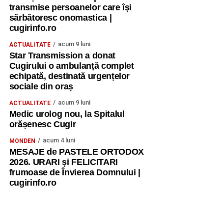
transmise persoanelor care îşi
sărbătoresc onomastica |
cugirinfo.ro
acum 9 luni
ACTUALITATE
Star Transmission a donat
Cugirului o ambulanță complet
echipată, destinată urgențelor
sociale din oraș
acum 9 luni
ACTUALITATE
Medic urolog nou, la Spitalul
orășenesc Cugir
acum 4 luni
MONDEN
MESAJE de PASTELE ORTODOX
2026. URARI și FELICITARI
frumoase de Învierea Domnului |
cugirinfo.ro