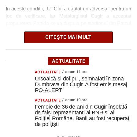
Cugir. A fost emis mesaj RO-ALERT
În aceste condiții, „U” Cluj a căutat un adversar pentru un
Amical de gală pe 11 august 2026: Metalurgistul
joc de verificare, iar Metalurgistul Cugir a acceptat
Cugir întâlnește vicecampioana „U” Cluj
propunerea. Partida se va disputa pe stadionul din Parcul
„Dr. Iuliu Hațieganu”.
Facebook
Messenger
WhatsApp
Twitter
Email
CITEȘTE MAI MULT
Pentru echipa pregătită de Lucian Itu, întâlnirea reprezintă
un test deosebit de important. Metalurgistul are astfel
ocazia să evolueze împotriva unei formații din elita
ACTUALITATE
fotbalului românesc, vicecampioana României și
acum 11 ore
ACTUALITATE
participantă în competițiile continentale.
Ursoaică și doi pui, semnalați în zona
Dumbrava din Cugir. A fost emis mesaj
Amicalul de la Cluj constituie, totodată, o bună
RO-ALERT
oportunitate pentru jucătorii Metalurgistului de a-și măsura
acum 19 ore
ACTUALITATE
nivelul în compania unui adversar de calibru și de a
Femeie de 36 de ani din Cugir înșelată
pregăti în condiții cât mai apropiate de meciurile oficiale
de falși reprezentanți ai BNR și ai
următoarele confruntări din Liga 3.
Poliției Române. Banii au fost recuperați
de polițiști
Metalurgistul Cugir este, în această perioadă, singura