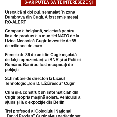
S-AR PUTEA SĂ TE INTERESEZE ȘI
Ursoaică și doi pui, semnalați în zona
Dumbrava din Cugir. A fost emis mesaj
RO-ALERT
Companie belgiană, selectată pentru
linia de producție a muniției NATO de la
Uzina Mecanică Cugir. Investiție de 65
de milioane de euro
Femeie de 36 de ani din Cugir înșelată
de falși reprezentanți ai BNR și ai Poliției
Române. Banii au fost recuperați de
polițiști
Schimbare de directori la Liceul
Tehnologic „Ion D. Lăzărescu” Cugir
Cum și-a construit un informatician din
Cugir propria mașină solară. Vehiculul a
ajuns și la o expoziție din Berlin
Trei profesori ai Colegiului Național
„David Prodan” Cugir și-au perfecționat