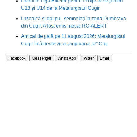
Debut în Liga Elitelor pentru echipele de juniori
U13 și U14 de la Metalurgistul Cugir
Ursoaică și doi pui, semnalați în zona Dumbrava
din Cugir. A fost emis mesaj RO-ALERT
Amical de gală pe 11 august 2026: Metalurgistul
Cugir întâlnește vicecampioana „U” Cluj
Facebook
Messenger
WhatsApp
Twitter
Email