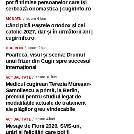
pot fi trimise persoanelor care își
serbează onomastica | cugirinfo.ro
acum 4 luni
MONDEN
Când pică Paștele ortodox și cel
catolic 2027, dar și în următorii ani |
cugirinfo.ro
acum 9 luni
CUGIRENI
Foarfeca, visul și scena: Drumul
unui frizer din Cugir spre succesul
internațional
acum 10 luni
ACTUALITATE
Medicul cugirean Terezia Mureșan-
Samoilescu a primit, la Berlin,
premiul pentru studiul legat de
modalitățile actuale de tratament
ale plăgilor greu vindecabile
acum 4 luni
ACTUALITATE
Mesaje de Florii 2026. SMS-uri,
urări și felicitări care pot fi