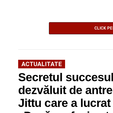
CLICK P
ACTUALITATE
Secretul succesulu
dezvăluit de antr
Jittu care a lucra