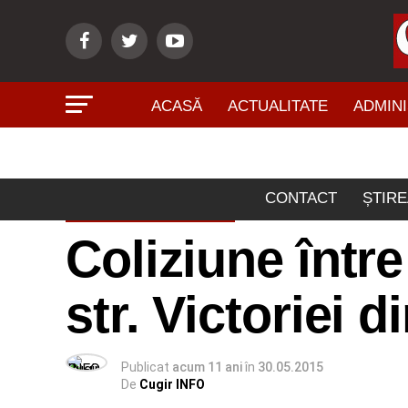
ACASĂ
ACTUALITATE
ADMINI
CONTACT
ȘTIRE
ACTUALITATE
Coliziune într
str. Victoriei d
Publicat
acum 11 ani
în
30.05.2015
De
Cugir INFO