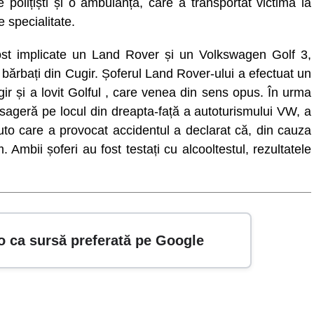
 polițiști și o ambulanță, care a transportat victima la
e specialitate.
u fost implicate un Land Rover și un Volkswagen Golf 3,
bărbați din Cugir. Șoferul Land Rover-ului a efectuat un
gir și a lovit Golful , care venea din sens opus. În urma
asageră pe locul din dreapta-față a autoturismului VW, a
auto care a provocat accidentul a declarat că, din cauza
. Ambii șoferi au fost testați cu alcooltestul, rezultatele
o ca sursă preferată pe Google