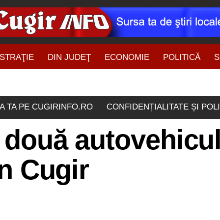
STRAŢIE
DIN JUDEŢ
ECONOMIE
POLITICĂ
S
ŞTIRI DIN ZONĂ
A TA PE CUGIRINFO.RO
CONFIDENȚIALITATE ȘI POL
e două autovehicul
in Cugir