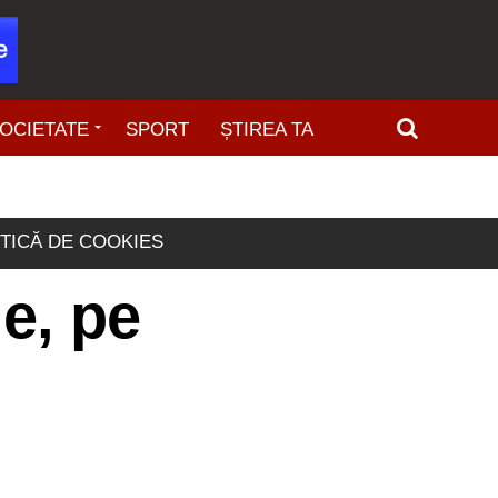
OCIETATE
SPORT
ȘTIREA TA
ITICĂ DE COOKIES
e, pe