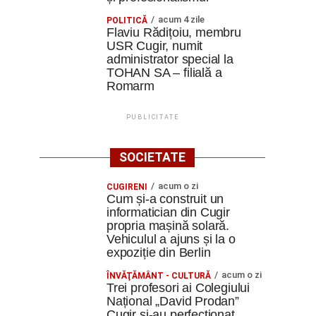
acum 4 zile
POLITICĂ
Flaviu Rădițoiu, membru
USR Cugir, numit
administrator special la
TOHAN SA – filială a
Romarm
PUBLICITATE
SOCIETATE
acum o zi
CUGIRENI
Cum și-a construit un
informatician din Cugir
propria mașină solară.
Vehiculul a ajuns și la o
expoziție din Berlin
acum o zi
ÎNVĂŢĂMÂNT - CULTURĂ
Trei profesori ai Colegiului
Național „David Prodan”
Cugir și-au perfecționat