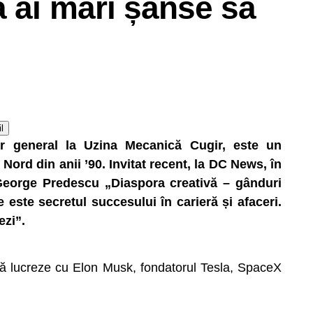
a ai mari șanse să
l
tor general la Uzina Mecanică Cugir, este un
Nord din anii ’90. Invitat recent, la DC News, în
George Predescu „Diaspora creativă – gânduri
este secretul succesului în carieră și afaceri.
ezi”.
 să lucreze cu Elon Musk, fondatorul Tesla, SpaceX