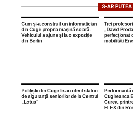
S-AR PUTEA 
Cum și-a construit un informatician
Trei profesori
din Cugir propria mașină solară.
„David Proda
Vehiculul a ajuns și la o expoziție
perfecționat 
din Berlin
mobilități Er
Polițiștii din Cugir le-au oferit sfaturi
Performanță 
de siguranță seniorilor de la Centrul
Cugireanca E
„Lotus”
Curea, printre
FLEX din Ro