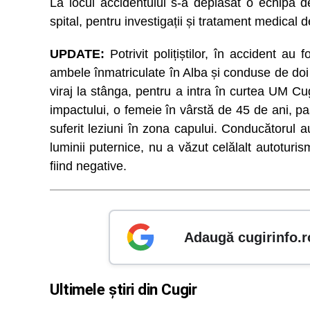
La locul accidentului s-a deplasat o echipă de
spital, pentru investigații și tratament medical d
UPDATE:
Potrivit polițiștilor, în accident a
ambele înmatriculate în Alba și conduse de doi 
viraj la stânga, pentru a intra în curtea UM Cu
impactului, o femeie în vârstă de 45 de ani, p
suferit leziuni în zona capului. Conducătorul 
luminii puternice, nu a văzut celălalt autoturism
fiind negative.
Adaugă cugirinfo.r
Ultimele știri din Cugir