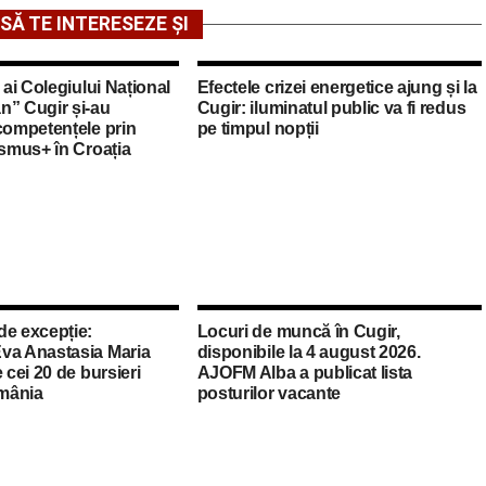
SĂ TE INTERESEZE ȘI
 ai Colegiului Național
Efectele crizei energetice ajung și la
n” Cugir și-au
Cugir: iluminatul public va fi redus
competențele prin
pe timpul nopții
asmus+ în Croația
de excepție:
Locuri de muncă în Cugir,
va Anastasia Maria
disponibile la 4 august 2026.
 cei 20 de bursieri
AJOFM Alba a publicat lista
mânia
posturilor vacante