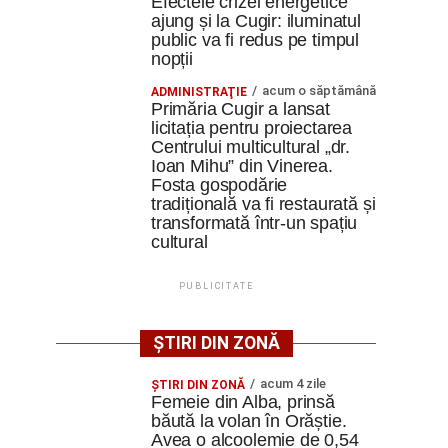
Efectele crizei energetice
ajung și la Cugir: iluminatul
public va fi redus pe timpul
nopții
acum o săptămână
ADMINISTRAŢIE
Primăria Cugir a lansat
licitația pentru proiectarea
Centrului multicultural „dr.
Ioan Mihu” din Vinerea.
Fosta gospodărie
tradițională va fi restaurată și
transformată într-un spațiu
cultural
PUBLICITATE
ȘTIRI DIN ZONĂ
acum 4 zile
ŞTIRI DIN ZONĂ
Femeie din Alba, prinsă
băută la volan în Orăștie.
Avea o alcoolemie de 0,54