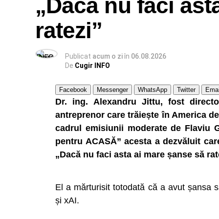
„Dacă nu faci ast
ratezi”
Publicat
acum o zi
în
06.08.2026
De
Cugir INFO
Facebook
Messenger
WhatsApp
Twitter
Emai
Dr. ing. Alexandru Jittu, fost direc
antreprenor care trăiește în America de 
cadrul emisiunii moderate de Flaviu 
pentru ACASĂ” acesta a dezvăluit care 
„Dacă nu faci asta ai mare șanse să rat
El a mărturisit totodată că a avut șansa
și xAI.