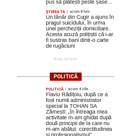
pus să plătești peste șase…
acum 8 luni
ȘTIREA TA
Un tânăr din Cugir a ajuns în
pragul suicidului, în urma
unei percheziții domiciliare.
Acesta acuză polițiștii că i-ar
fi sustras bani dintr-o carte
de rugăciuni
PUBLICITATE
POLITICĂ
acum 4 zile
POLITICĂ
Flaviu Rădițoiu, după ce a
fost numit administrator
special la TOHAN SA
Zărnești: „În întreaga mea
activitate m-am ghidat după
două principii de la care nu
m-am abătut: corectitudinea
și profesionalismul”