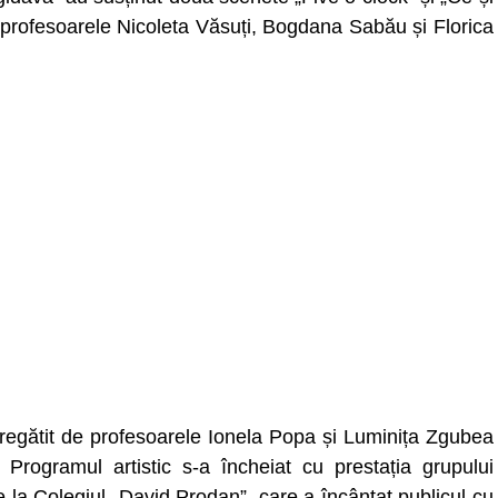
 profesoarele Nicoleta Văsuți, Bogdana Sabău și Florica
pregătit de profesoarele Ionela Popa și Luminița Zgubea
Programul artistic s-a încheiat cu prestația grupului
 la Colegiul „David Prodan”, care a încântat publicul cu