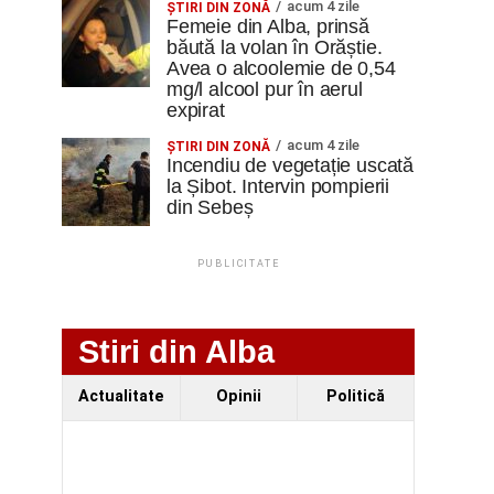
acum 4 zile
ŞTIRI DIN ZONĂ
Femeie din Alba, prinsă
băută la volan în Orăștie.
Avea o alcoolemie de 0,54
mg/l alcool pur în aerul
expirat
acum 4 zile
ŞTIRI DIN ZONĂ
Incendiu de vegetație uscată
la Șibot. Intervin pompierii
din Sebeș
PUBLICITATE
Stiri din Alba
Actualitate
Opinii
Politică