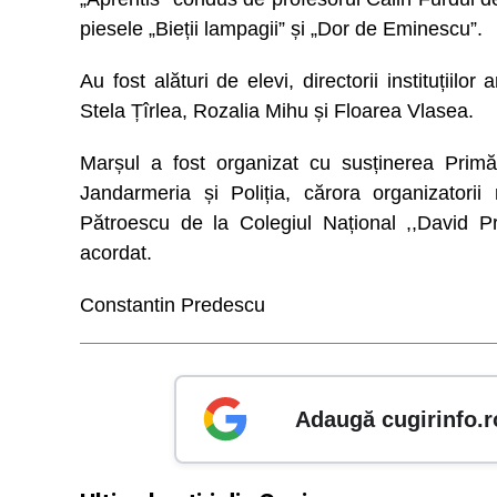
piesele „Bieții lampagii” și „Dor de Eminescu”.
Au fost alături de elevi, directorii instituțiil
Stela Țîrlea, Rozalia Mihu și Floarea Vlasea.
Marșul a fost organizat cu susținerea Primăr
Jandarmeria și Poliția, cărora organizatorii
Pătroescu de la Colegiul Național ,,David P
acordat.
Constantin Predescu
Adaugă cugirinfo.r