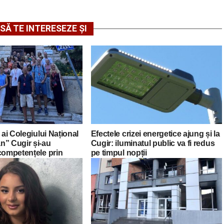
SĂ TE INTERESEZE ȘI
 ai Colegiului Național
Efectele crizei energetice ajung și la
n” Cugir și-au
Cugir: iluminatul public va fi redus
competențele prin
pe timpul nopții
asmus+ în Croația