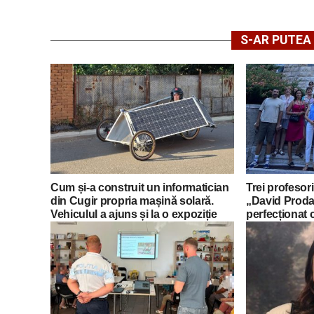
S-AR PUTEA 
Cum și-a construit un informatician
Trei profesori
din Cugir propria mașină solară.
„David Proda
Vehiculul a ajuns și la o expoziție
perfecționat 
din Berlin
mobilități Er