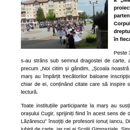
a „Mar
proiec
parte
Corpul
dreptu
în fiec
Peste 3
s-au strâns sub semnul dragostei de carte, al 
precum „Noi citim și gândim, „Școala noastră o 
marș au împărțit trecătorilor baloane inscripțio
chiar de ei, conținând citate care să inspire 
lectură.
Toate instituțiile participante la marș au sus
orașului Cugir, sprijiniți fiind în acest sens de
Lăzărescu” însoțiți de profesorii Ionuț Iancu, 
iubirii de carte, iar cei ai Școlii Gimnaziale „S