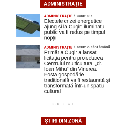
ADMINISTRAȚIE
acum o zi
ADMINISTRAŢIE
Efectele crizei energetice
ajung și la Cugir: iluminatul
public va fi redus pe timpul
nopții
acum o săptămână
ADMINISTRAŢIE
Primăria Cugir a lansat
licitația pentru proiectarea
Centrului multicultural „dr.
Ioan Mihu” din Vinerea.
Fosta gospodărie
tradițională va fi restaurată și
transformată într-un spațiu
cultural
PUBLICITATE
ȘTIRI DIN ZONĂ