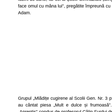
face omul cu mâna lui”, pregătite împreună cu
Adam.
Grupul „Mlădițe cugirene al Scolii Gen. Nr. 3 
au cântat piesa „Mult e dulce și frumoasă”. 
„Aprentis” condus de profesorul Călin Furdui de