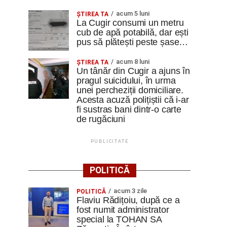
acum 5 luni
ȘTIREA TA
La Cugir consumi un metru
cub de apă potabilă, dar ești
pus să plătești peste șase…
acum 8 luni
ȘTIREA TA
Un tânăr din Cugir a ajuns în
pragul suicidului, în urma
unei percheziții domiciliare.
Acesta acuză polițiștii că i-ar
fi sustras bani dintr-o carte
de rugăciuni
PUBLICITATE
POLITICĂ
acum 3 zile
POLITICĂ
Flaviu Rădițoiu, după ce a
fost numit administrator
special la TOHAN SA