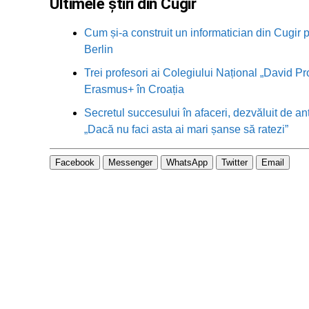
Ultimele știri din Cugir
Cum și-a construit un informatician din Cugir p
Berlin
Trei profesori ai Colegiului Național „David Pr
Erasmus+ în Croația
Secretul succesului în afaceri, dezvăluit de an
„Dacă nu faci asta ai mari șanse să ratezi”
Facebook
Messenger
WhatsApp
Twitter
Email