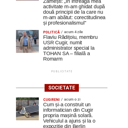
Zărnești: „În întreaga mea
activitate m-am ghidat după
două principii de la care nu
m-am abătut: corectitudinea
și profesionalismul”
acum 4 zile
POLITICĂ
Flaviu Rădițoiu, membru
USR Cugir, numit
administrator special la
TOHAN SA – filială a
Romarm
PUBLICITATE
SOCIETATE
acum o zi
CUGIRENI
Cum și-a construit un
informatician din Cugir
propria mașină solară.
Vehiculul a ajuns și la o
expoziție din Berlin