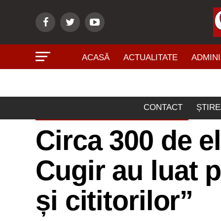
ACASĂ
ACTUALITATE
ADMINI
CONTACT
ȘTIRE
ÎNVĂŢĂMÂNT - CULTURĂ
Circa 300 de el
Cugir au luat p
și cititorilor”