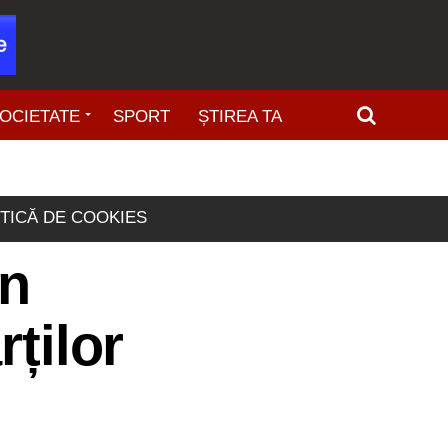
OCIETATE
SPORT
ȘTIREA TA
ITICĂ DE COOKIES
in
rților