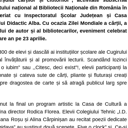
șului cărților și cititorilor”, activitate subscrisă
tului național al Bibliotecii Naționale din România în
neriat cu Inspectoratul Școlar Județean și Casa
ui Didactic Alba. Cu ocazia Zilei Mondiale a cărții, a
lui de autor și al bibliotecarilor, eveniment celebrat
are an pe 23 aprilie.
00 de elevi și dascăli ai instituțiilor școlare ale Cugirului
învățăturii și al promovării lecturii. Scandând lozinci
iubim” sau ,,Citesc, deci exist”!, elevii participanți la
nate și cateva sute de cărți, pliante și fluturași creați
spre dragostea de carte și să atragă publicul larg spre
ținut la final un program artistic la Casa de Cultură a
 dna director Rodica Florea. Elevii Colegiului Tehnic „I.D.
Diana Roșu și Alina Cărpinișan au recitat poezii dedicate
ingidava” au susținut două scenete „Five o clock” și „Ce-și