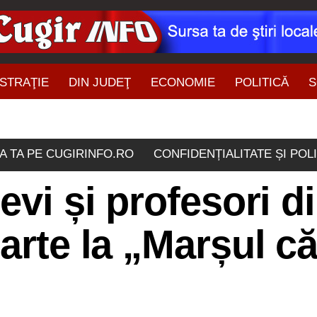
STRAŢIE
DIN JUDEŢ
ECONOMIE
POLITICĂ
S
ŞTIRI DIN ZONĂ
A TA PE CUGIRINFO.RO
CONFIDENȚIALITATE ȘI POL
evi și profesori d
arte la „Marșul că