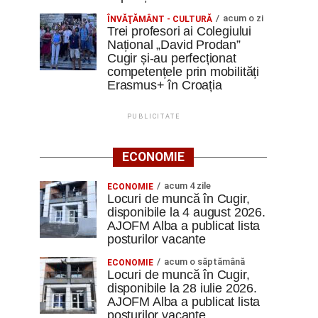
acum o zi
ÎNVĂŢĂMÂNT - CULTURĂ
Trei profesori ai Colegiului
Național „David Prodan”
Cugir și-au perfecționat
competențele prin mobilități
Erasmus+ în Croația
PUBLICITATE
ECONOMIE
acum 4 zile
ECONOMIE
Locuri de muncă în Cugir,
disponibile la 4 august 2026.
AJOFM Alba a publicat lista
posturilor vacante
acum o săptămână
ECONOMIE
Locuri de muncă în Cugir,
disponibile la 28 iulie 2026.
AJOFM Alba a publicat lista
posturilor vacante