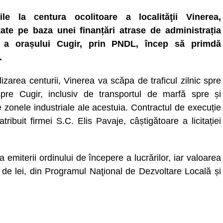
ile la centura ocolitoare a localităţii Vinerea,
ate pe baza unei finanțări atrase de administrația
ă a orașului Cugir, prin PNDL, încep să primdă
.
lizarea centurii, Vinerea va scăpa de traficul zilnic spre
spre Cugir, inclusiv de transportul de marfă spre și
 zonele industriale ale acestuia. Contractul de execuție
atribuit firmei S.C. Elis Pavaje, câștigătoare a licitației
emiterii ordinului de începere a lucrărilor, iar valoarea
e de lei, din Programul Naţional de Dezvoltare Locală și