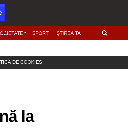
OCIETATE
SPORT
ȘTIREA TA
ITICĂ DE COOKIES
.
ână la