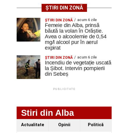
ȘTIRI DIN ZONĂ
acum 6 zile
ŞTIRI DIN ZONĂ
Femeie din Alba, prinsă
băută la volan în Orăștie.
Avea o alcoolemie de 0,54
mg/l alcool pur în aerul
expirat
acum 6 zile
ŞTIRI DIN ZONĂ
Incendiu de vegetație uscată
la Șibot. Intervin pompierii
din Sebeș
PUBLICITATE
Stiri din Alba
Actualitate
Opinii
Politică