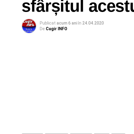
sfârșitul acest
Publicat
acum 6 ani
în
24.04.2020
De
Cugir INFO