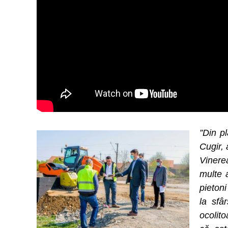
”Din pl
Cugir, 
Vinere
multe a
pieton
la sfâ
ocolito