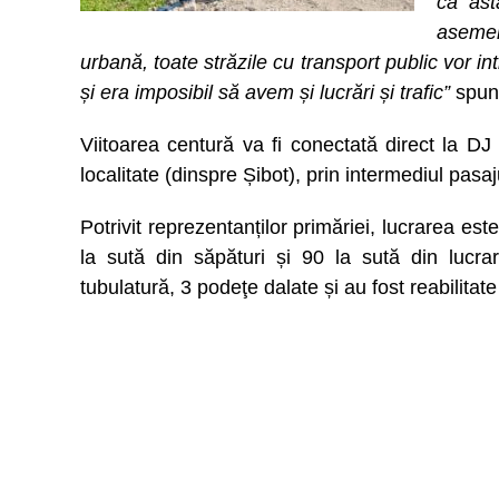
că ast
asemen
urbană, toate străzile cu transport public vor in
și era imposibil să avem și lucrări și trafic”
spune
Viitoarea centură va fi conectată direct la D
localitate (dinspre Șibot), prin intermediul pasa
Potrivit reprezentanților primăriei, lucrarea est
la sută din săpături și 90 la sută din lucra
tubulatură, 3 podeţe dalate și au fost reabilitate