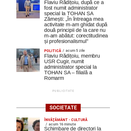
Flaviu Rădițoiu, după ce a
fost numit administrator
special la TOHAN SA
Zărnești: „În întreaga mea
activitate m-am ghidat după
două principii de la care nu
m-am abătut: corectitudinea
și profesionalismul”
acum 5 zile
POLITICĂ
Flaviu Rădițoiu, membru
USR Cugir, numit
administrator special la
TOHAN SA – filială a
Romarm
PUBLICITATE
SOCIETATE
ÎNVĂŢĂMÂNT - CULTURĂ
acum 16 minute
Schimbare de directori la