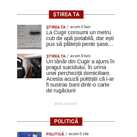
ȘTIREA TA
acum 5 luni
ȘTIREA TA
La Cugir consumi un metru
cub de apă potabilă, dar ești
pus să plătești peste șase…
acum 8 luni
ȘTIREA TA
Un tânăr din Cugir a ajuns în
pragul suicidului, în urma
unei percheziții domiciliare.
Acesta acuză polițiștii că i-ar
fi sustras bani dintr-o carte
de rugăciuni
PUBLICITATE
POLITICĂ
acum 5 zile
POLITICĂ