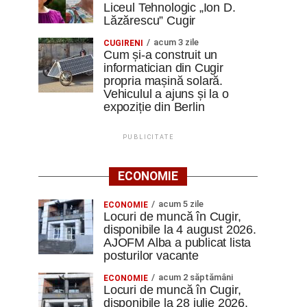
Liceul Tehnologic „Ion D.
Lăzărescu” Cugir
acum 3 zile
CUGIRENI
Cum și-a construit un
informatician din Cugir
propria mașină solară.
Vehiculul a ajuns și la o
expoziție din Berlin
PUBLICITATE
ECONOMIE
acum 5 zile
ECONOMIE
Locuri de muncă în Cugir,
disponibile la 4 august 2026.
AJOFM Alba a publicat lista
posturilor vacante
acum 2 săptămâni
ECONOMIE
Locuri de muncă în Cugir,
disponibile la 28 iulie 2026.