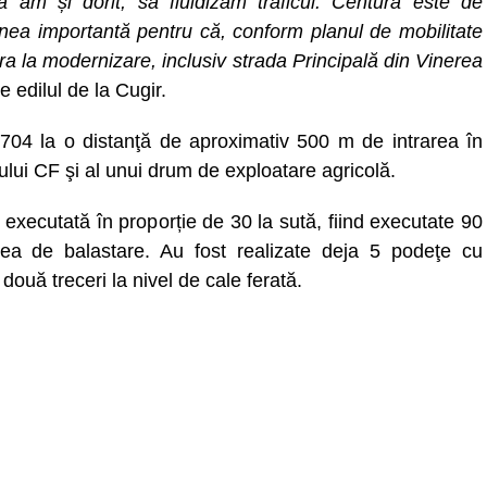
a am și dorit, să fluidizăm traficul. Centura este de
ea importantă pentru că, conform planul de mobilitate
tra la modernizare, inclusiv strada Principală din Vinerea
 edilul de la Cugir.
J 704 la o distanţă de aproximativ 500 m de intrarea în
jului CF şi al unui drum de exploatare agricolă.
e executată în proporție de 30 la sută, fiind executate 90
rea de balastare. Au fost realizate deja 5 podeţe cu
 două treceri la nivel de cale ferată.