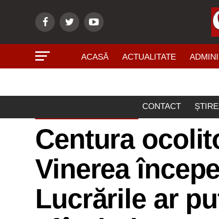
ACASĂ
ACTUALITATE
ADMINI
CONTACT
ȘTIRE
ADMINISTRAŢIE
Centura ocolito
Vinerea începe
Lucrările ar pu