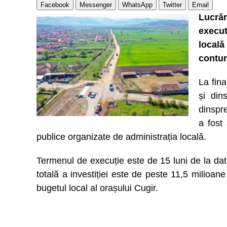
Facebook
Messenger
WhatsApp
Twitter
Email
Lucrăr
execut
local
contur
La fina
și din
dinspre
a fost 
publice organizate de administrația locală.
Termenul de execuție este de 15 luni de la data 
totală a investiției este de peste 11,5 milioan
bugetul local al orașului Cugir.