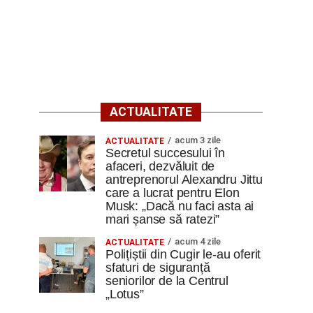
ACTUALITATE
acum 3 zile
ACTUALITATE
Secretul succesului în
afaceri, dezvăluit de
antreprenorul Alexandru Jittu
care a lucrat pentru Elon
Musk: „Dacă nu faci asta ai
mari șanse să ratezi”
acum 4 zile
ACTUALITATE
Polițiștii din Cugir le-au oferit
sfaturi de siguranță
seniorilor de la Centrul
„Lotus”