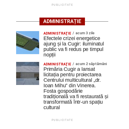
PUBLICITATE
ADMINISTRAȚIE
acum 3 zile
ADMINISTRAŢIE
Efectele crizei energetice
ajung și la Cugir: iluminatul
public va fi redus pe timpul
nopții
acum 2 săptămâni
ADMINISTRAŢIE
Primăria Cugir a lansat
licitația pentru proiectarea
Centrului multicultural „dr.
Ioan Mihu” din Vinerea.
Fosta gospodărie
tradițională va fi restaurată și
transformată într-un spațiu
cultural
PUBLICITATE