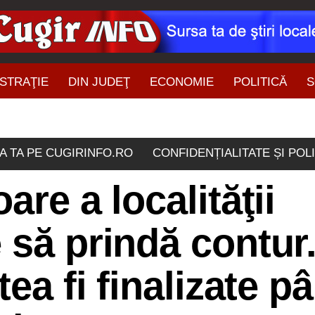
STRAŢIE
DIN JUDEŢ
ECONOMIE
POLITICĂ
S
ŞTIRI DIN ZONĂ
A TA PE CUGIRINFO.RO
CONFIDENȚIALITATE ȘI POL
are a localităţii
 să prindă contur
tea fi finalizate p