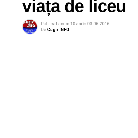
viața de liceu
Publicat
acum 10 ani
în
03.06.2016
De
Cugir INFO