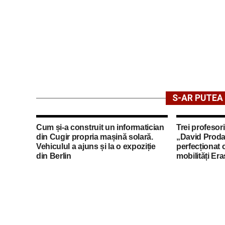
S-AR PUTEA 
Cum și-a construit un informatician
Trei profesori
din Cugir propria mașină solară.
„David Proda
Vehiculul a ajuns și la o expoziție
perfecționat 
din Berlin
mobilități Er