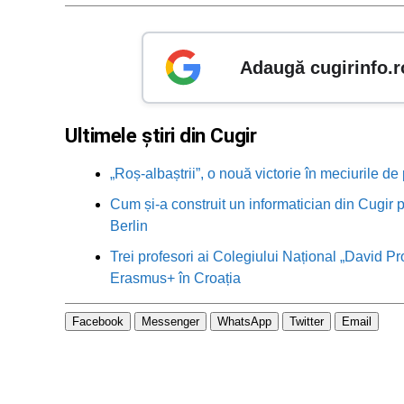
Adaugă cugirinfo.r
Ultimele știri din Cugir
„Roș-albaștrii”, o nouă victorie în meciurile de
Cum și-a construit un informatician din Cugir p
Berlin
Trei profesori ai Colegiului Național „David Pr
Erasmus+ în Croația
Facebook
Messenger
WhatsApp
Twitter
Email