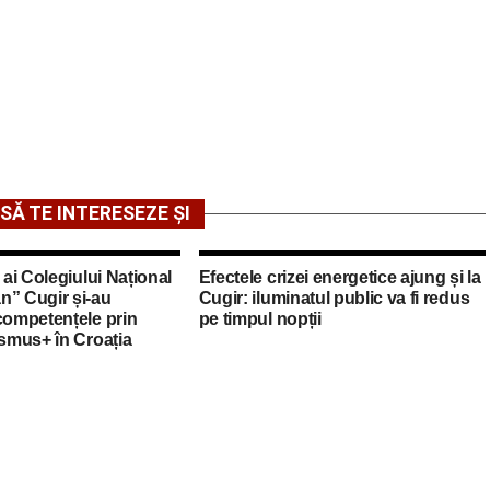
SĂ TE INTERESEZE ȘI
 ai Colegiului Național
Efectele crizei energetice ajung și la
n” Cugir și-au
Cugir: iluminatul public va fi redus
competențele prin
pe timpul nopții
asmus+ în Croația