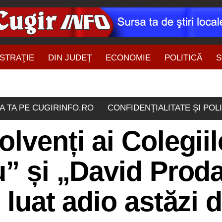
STRAŢIE
DIN JUDEŢ
ECONOMIE
POLITICĂ
S
ŞTIRI DIN ZONĂ
A TA PE CUGIRINFO.RO
CONFIDENȚIALITATE ȘI POL
lvenți ai Colegiil
u” și „David Prod
 luat adio astăzi d