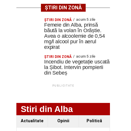
ȘTIRI DIN ZONĂ
acum 5 zile
ŞTIRI DIN ZONĂ
Femeie din Alba, prinsă
băută la volan în Orăștie.
Avea o alcoolemie de 0,54
mg/l alcool pur în aerul
expirat
acum 5 zile
ŞTIRI DIN ZONĂ
Incendiu de vegetație uscată
la Șibot. Intervin pompierii
din Sebeș
PUBLICITATE
Stiri din Alba
Actualitate
Opinii
Politică