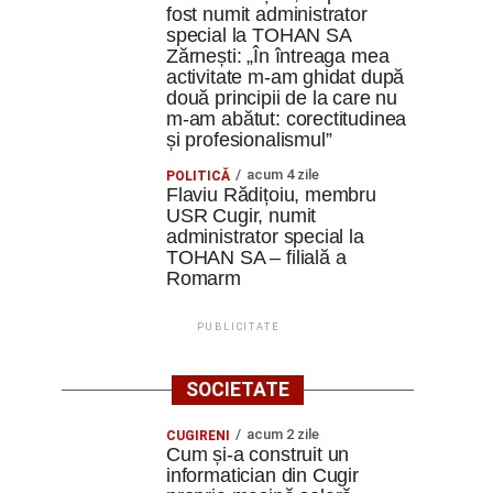
fost numit administrator
special la TOHAN SA
Zărnești: „În întreaga mea
activitate m-am ghidat după
două principii de la care nu
m-am abătut: corectitudinea
și profesionalismul”
acum 4 zile
POLITICĂ
Flaviu Rădițoiu, membru
USR Cugir, numit
administrator special la
TOHAN SA – filială a
Romarm
PUBLICITATE
SOCIETATE
acum 2 zile
CUGIRENI
Cum și-a construit un
informatician din Cugir