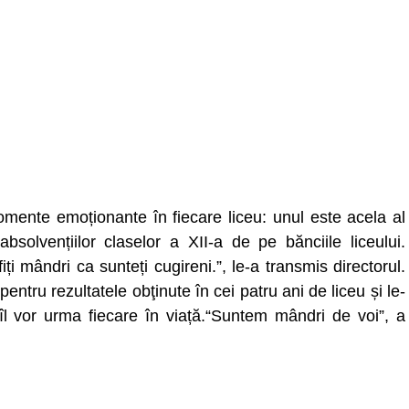
omente emoționante în fiecare liceu: unul este acela al
absolvențiilor claselor a XII-a de pe bănciile liceului.
i mândri ca sunteți cugireni.”, le-a transmis directorul.
 pentru rezultatele obţinute în cei patru ani de liceu și le-
e îl vor urma fiecare în viață.“Suntem mândri de voi”, a