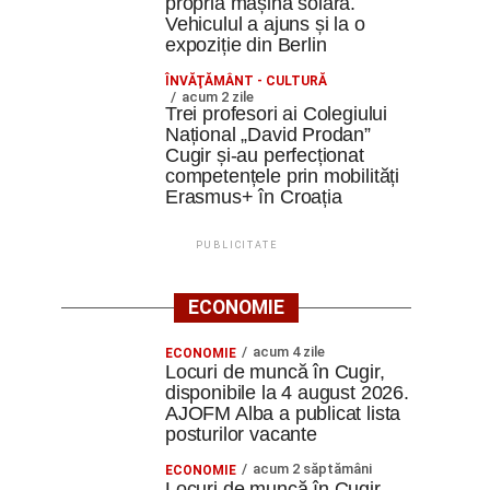
propria mașină solară.
Vehiculul a ajuns și la o
expoziție din Berlin
ÎNVĂŢĂMÂNT - CULTURĂ
acum 2 zile
Trei profesori ai Colegiului
Național „David Prodan”
Cugir și-au perfecționat
competențele prin mobilități
Erasmus+ în Croația
PUBLICITATE
ECONOMIE
acum 4 zile
ECONOMIE
Locuri de muncă în Cugir,
disponibile la 4 august 2026.
AJOFM Alba a publicat lista
posturilor vacante
acum 2 săptămâni
ECONOMIE
Locuri de muncă în Cugir,