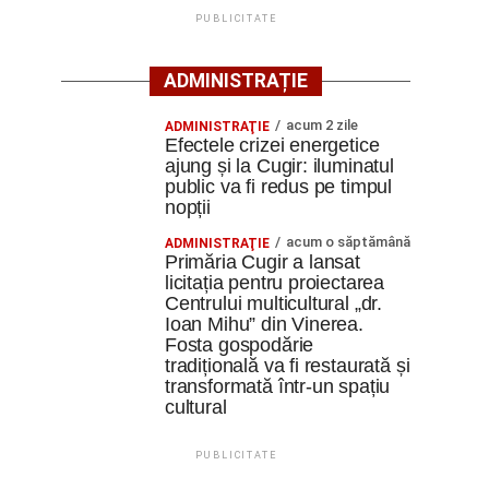
PUBLICITATE
ADMINISTRAȚIE
acum 2 zile
ADMINISTRAŢIE
Efectele crizei energetice
ajung și la Cugir: iluminatul
public va fi redus pe timpul
nopții
acum o săptămână
ADMINISTRAŢIE
Primăria Cugir a lansat
licitația pentru proiectarea
Centrului multicultural „dr.
Ioan Mihu” din Vinerea.
Fosta gospodărie
tradițională va fi restaurată și
transformată într-un spațiu
cultural
PUBLICITATE