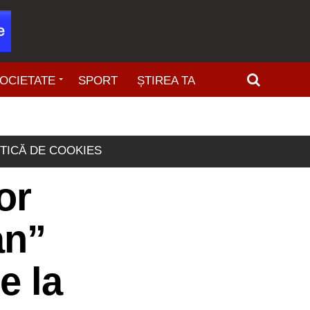
OCIETATE
SPORT
ȘTIREA TA
ITICĂ DE COOKIES
or
an”
e la