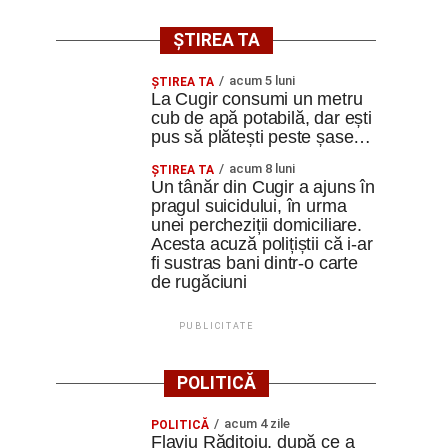
ȘTIREA TA
acum 5 luni
ȘTIREA TA
La Cugir consumi un metru
cub de apă potabilă, dar ești
pus să plătești peste șase…
acum 8 luni
ȘTIREA TA
Un tânăr din Cugir a ajuns în
pragul suicidului, în urma
unei percheziții domiciliare.
Acesta acuză polițiștii că i-ar
fi sustras bani dintr-o carte
de rugăciuni
PUBLICITATE
POLITICĂ
acum 4 zile
POLITICĂ
Flaviu Rădițoiu, după ce a