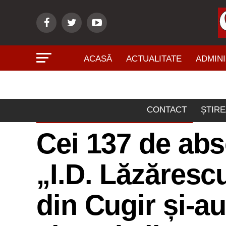
ACASĂ
ACTUALITATE
ADMINI
CONTACT
ȘTIRE
ÎNVĂŢĂMÂNT - CULTURĂ
Cei 137 de abso
„I.D. Lăzăresc
din Cugir și-au