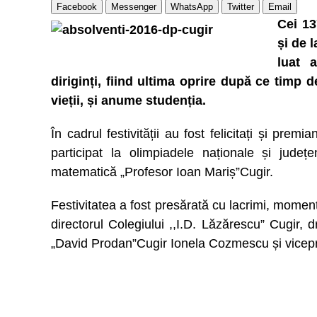
Facebook
Messenger
WhatsApp
Twitter
Email
Cei 13
și de 
luat 
diriginți, fiind ultima oprire după ce timp 
vieții, și anume studenția.
În cadrul festivității au fost felicitați și prem
participat la olimpiadele naționale și județ
matematică „Profesor Ioan Mariș”Cugir.
Festivitatea a fost presărată cu lacrimi, momen
directorul Colegiului ,,I.D. Lăzărescu” Cugir, d
„David Prodan”Cugir Ionela Cozmescu și vicepri