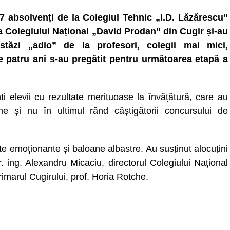
7 absolvenți de la Colegiul Tehnic „I.D. Lăzărescu”
la Colegiului Național „David Prodan” din Cugir și-au
astăzi „adio” de la profesori, colegii mai mici,
de patru ani s-au pregătit pentru următoarea etapă a
ianți elevii cu rezultate merituoase la învățătură, care au
ene și nu în ultimul rând câștigătorii concursului de
te emoționante și baloane albastre. Au susținut alocuțini
r. ing. Alexandru Micaciu, directorul Colegiului Național
marul Cugirului, prof. Horia Rotche.