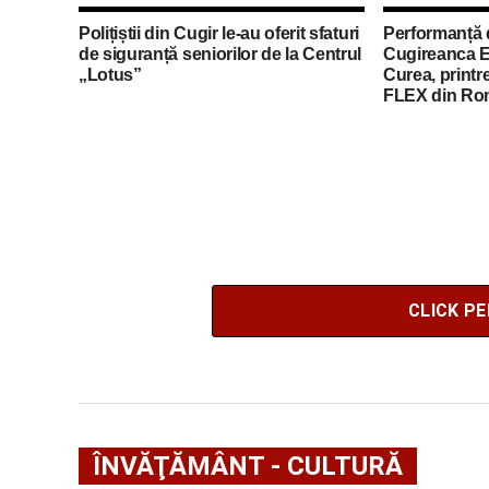
Polițiștii din Cugir le-au oferit sfaturi
Performanță 
de siguranță seniorilor de la Centrul
Cugireanca E
„Lotus”
Curea, printre
FLEX din Ro
CLICK P
ÎNVĂŢĂMÂNT - CULTURĂ