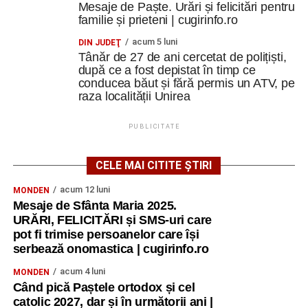
Mesaje de Paște. Urări și felicitări pentru
familie și prieteni | cugirinfo.ro
acum 5 luni
DIN JUDEŢ
Tânăr de 27 de ani cercetat de polițiști,
după ce a fost depistat în timp ce
conducea băut și fără permis un ATV, pe
raza localității Unirea
PUBLICITATE
CELE MAI CITITE ȘTIRI
acum 12 luni
MONDEN
Mesaje de Sfânta Maria 2025.
URĂRI, FELICITĂRI și SMS-uri care
pot fi trimise persoanelor care își
serbează onomastica | cugirinfo.ro
acum 4 luni
MONDEN
Când pică Paștele ortodox și cel
catolic 2027, dar și în următorii ani |