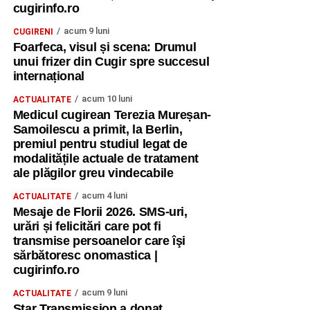
cugirinfo.ro
acum 9 luni
CUGIRENI
Foarfeca, visul și scena: Drumul
unui frizer din Cugir spre succesul
internațional
acum 10 luni
ACTUALITATE
Medicul cugirean Terezia Mureșan-
Samoilescu a primit, la Berlin,
premiul pentru studiul legat de
modalitățile actuale de tratament
ale plăgilor greu vindecabile
acum 4 luni
ACTUALITATE
Mesaje de Florii 2026. SMS-uri,
urări și felicitări care pot fi
transmise persoanelor care îşi
sărbătoresc onomastica |
cugirinfo.ro
acum 9 luni
ACTUALITATE
Star Transmission a donat