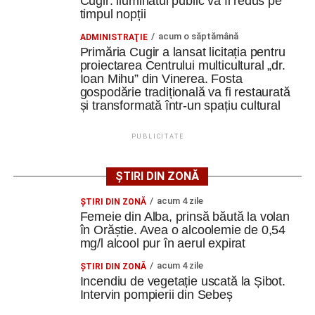
Cugir: iluminatul public va fi redus pe
Constantin PREDESCU
timpul nopții
Facebook
Messenger
WhatsApp
Twitter
Email
acum o săptămână
ADMINISTRAŢIE
Primăria Cugir a lansat licitația pentru
proiectarea Centrului multicultural „dr.
Adaugă cugirinfo.ro ca sursă
Ioan Mihu” din Vinerea. Fosta
preferată pe Google
gospodărie tradițională va fi restaurată
și transformată într-un spațiu cultural
Ultimele știri din Cugir
PUBLICITATE
Cum și-a construit un informatician din Cugir propria
mașină solară. Vehiculul a ajuns și la o expoziție din
ȘTIRI DIN ZONĂ
Berlin
acum 4 zile
ŞTIRI DIN ZONĂ
Femeie din Alba, prinsă băută la volan
Trei profesori ai Colegiului Național „David Prodan”
în Orăștie. Avea o alcoolemie de 0,54
Cugir și-au perfecționat competențele prin
mg/l alcool pur în aerul expirat
mobilități Erasmus+ în Croația
acum 4 zile
ŞTIRI DIN ZONĂ
Secretul succesului în afaceri, dezvăluit de
Incendiu de vegetație uscată la Șibot.
antreprenorul Alexandru Jittu care a lucrat pentru
Intervin pompierii din Sebeș
Elon Musk: „Dacă nu faci asta ai mari șanse să