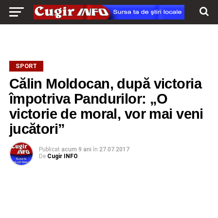
SPORT
Călin Moldocan, după victoria
împotriva Pandurilor: „O
victorie de moral, vor mai veni
jucători”
Publicat
acum 9 ani
în
27.07.2017
De
Cugir INFO