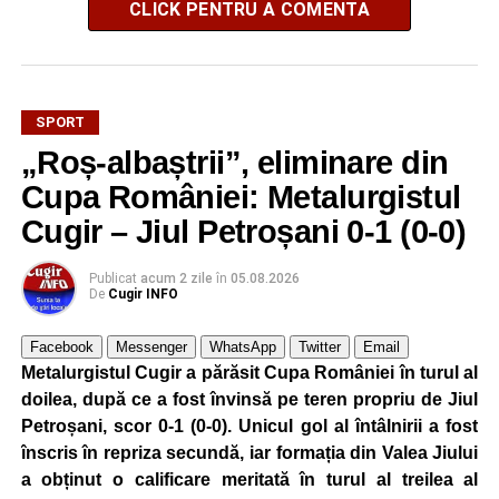
CLICK PENTRU A COMENTA
SPORT
„Roș-albaștrii”, eliminare din
Cupa României: Metalurgistul
Cugir – Jiul Petroșani 0-1 (0-0)
Publicat
acum 2 zile
în
05.08.2026
De
Cugir INFO
Facebook
Messenger
WhatsApp
Twitter
Email
Metalurgistul Cugir a părăsit Cupa României în turul al
doilea, după ce a fost învinsă pe teren propriu de Jiul
Petroșani, scor 0-1 (0-0). Unicul gol al întâlnirii a fost
înscris în repriza secundă, iar formația din Valea Jiului
a obținut o calificare meritată în turul al treilea al