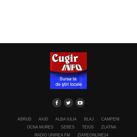
ABRUD
AIUD
ALBA IULIA
BLAJ
CAMPENI
OCNA MURES
SEBES
TEIUS
ZLATNA
RADIO UNIREA FM
ZIAREONLINE24