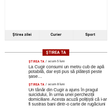
Ştirea zilei
Curier
Sport
ȘTIREA TA
acum 5 luni
ȘTIREA TA
La Cugir consumi un metru cub de apă
potabilă, dar ești pus să plătești peste
șase…
acum 8 luni
ȘTIREA TA
Un tânăr din Cugir a ajuns în pragul
suicidului, în urma unei percheziții
domiciliare. Acesta acuză polițiștii că i-ar
fi sustras bani dintr-o carte de rugăciuni