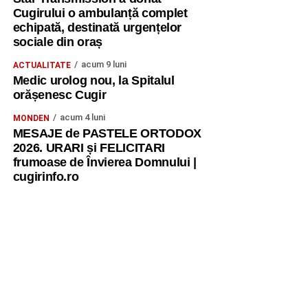
Cugirului o ambulanță complet
echipată, destinată urgențelor
sociale din oraș
acum 9 luni
ACTUALITATE
Medic urolog nou, la Spitalul
orășenesc Cugir
acum 4 luni
MONDEN
MESAJE de PASTELE ORTODOX
2026. URARI și FELICITARI
frumoase de Învierea Domnului |
cugirinfo.ro