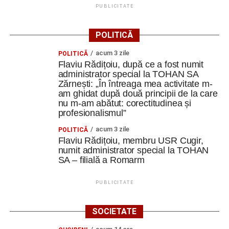
PUBLICITATE
POLITICĂ
acum 3 zile
POLITICĂ
Flaviu Rădițoiu, după ce a fost numit
administrator special la TOHAN SA
Zărnești: „În întreaga mea activitate m-
am ghidat după două principii de la care
nu m-am abătut: corectitudinea și
profesionalismul”
acum 3 zile
POLITICĂ
Flaviu Rădițoiu, membru USR Cugir,
numit administrator special la TOHAN
SA – filială a Romarm
PUBLICITATE
SOCIETATE