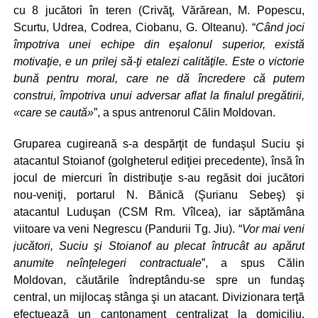
cu 8 jucători în teren (Crivăţ, Vărărean, M. Popescu,
Scurtu, Udrea, Codrea, Ciobanu, G. Olteanu). “
Când joci
împotriva unei echipe din eşalonul superior, există
motivaţie, e un prilej să-ţi etalezi calităţile. Este o victorie
bună pentru moral, care ne dă încredere că putem
construi, împotriva unui adversar aflat la finalul pregătirii,
«care se caută»
”, a spus antrenorul Călin Moldovan.
Gruparea cugireană s-a despărţit de fundaşul Suciu şi
atacantul Stoianof (golgheterul ediţiei precedente), însă în
jocul de miercuri în distribuţie s-au regăsit doi jucători
nou-veniţi, portarul N. Bănică (Şurianu Sebeş) şi
atacantul Luduşan (CSM Rm. Vîlcea), iar săptămâna
viitoare va veni Negrescu (Pandurii Tg. Jiu). “
Vor mai veni
jucători, Suciu şi Stoianof au plecat întrucât au apărut
anumite neînţelegeri contractuale
”, a spus Călin
Moldovan, căutările îndreptându-se spre un fundaş
central, un mijlocaş stânga şi un atacant. Divizionara terţă
efectuează un cantonament centralizat la domiciliu,