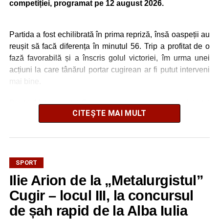
competiției, programat pe 12 august 2026.
Partida a fost echilibrată în prima repriză, însă oaspeții au
reușit să facă diferența în minutul 56. Trip a profitat de o
fază favorabilă și a înscris golul victoriei, îm urma unei
acțiuni la care tânărul portar cugirean ar fi putut interveni
mai bine.
Pentru Metalurgistul Cugir, meciul a consemnat și debutul
CITEȘTE MAI MULT
a trei jucători: Bogdan Avram, venit de la Universitatea
Cluj, precum și a foșțtilor uniriști Balaur și Butnariu.
În turul precedent al Cupei României, Metalurgistul Cugir
s-a calificat după un succes categoric, scor 10-0, pe
SPORT
terenul formației din Șugag, în timp ce Jiul Petroșani a
Ilie Arion de la „Metalurgistul”
trecut fără emoții de Hațeg, scor 4-0.
Cugir – locul III, la concursul
Cele două echipe se vor reîntâlni în această perioadă,
de șah rapid de la Alba Iulia
având programat un meci amical în data de 22 august,