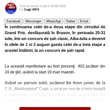
ultimul test înaintea debutului noului sezon competițional.
Publicat
acum 3 zile
în
04.08.2026
De
Cugir INFO
• Au evoluat formațiile:
Facebook
Messenger
WhatsApp
Twitter
Email
Metalurgistul Cugir: B. Avram – P. Pahone, Liubashov,
În continuarea celei de-a doua etape din circuitul de
Balaur, Sebaș (78, Kiraly) – Șaucă/cpt. (86, Tăban),
Grand Prix, desfășurată în Brasov, în perioada 25-31
Butnariu, Udrea (60, Todoran), B. Minteuan (78, P.
iulie, într-un concurs de șah clasic, Alba-Iulia a devenit
Păcurar), Cocan, Goronea (60, Bura); Rezerve: Similie,
în zilele de 1 si 2 august gazda celei de-a treia etape a
Iosif, Mâlnă, G. Cristea. Antrenor: Lucian Itu.
acestei întâlniri, la un concurs de șah rapid.
Jiul Petroșani: Iliescu/cpt. – Gogescu, Dobre, A. Dinu,
La această manifestare au fost prezenţi 402 jucători din
Hondorocu – Giurică, Morariu – Vreja, Viașu, Buțurcă –
24 de ţări, având la start 19 mari maeștri.
Trip; rezerve Krupenschi, Fulga, Nițu, Mihăilă, Polgar, R.
Călin, Covaci, Păcuraru, D. Popa. Antrenor Sorin Bălu
Având un parcurs solid, jucătorul Ilie Arion junior, de la
C.S. „Metalurgistul” Cugir, a urcat pe cea de-a treia treaptă
a podiumului la categoria jucători locali, acumulând 6.5
FOTO: Sorin GIURCĂ
puncte din 10 partide și un plus de 21 de puncte la
coeficientul valoric ELO. Este o recompensă meritată