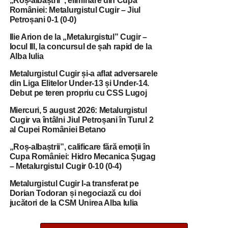
„Roș-albaștrii”, eliminare din Cupa
României: Metalurgistul Cugir – Jiul
Petroșani 0-1 (0-0)
Ilie Arion de la „Metalurgistul” Cugir –
locul III, la concursul de șah rapid de la
Alba Iulia
Metalurgistul Cugir și-a aflat adversarele
din Liga Elitelor Under-13 și Under-14.
Debut pe teren propriu cu CSS Lugoj
Miercuri, 5 august 2026: Metalurgistul
Cugir va întâlni Jiul Petroșani în Turul 2
al Cupei României Betano
„Roș-albaștrii”, calificare fără emoții în
Cupa României: Hidro Mecanica Șugag
– Metalurgistul Cugir 0-10 (0-4)
Metalurgistul Cugir l-a transferat pe
Dorian Todoran și negociază cu doi
jucători de la CSM Unirea Alba Iulia