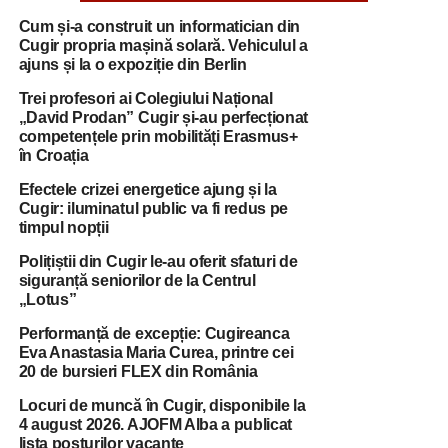
Cum și-a construit un informatician din
Cugir propria mașină solară. Vehiculul a
ajuns și la o expoziție din Berlin
Trei profesori ai Colegiului Național
„David Prodan” Cugir și-au perfecționat
competențele prin mobilități Erasmus+
în Croația
Efectele crizei energetice ajung și la
Cugir: iluminatul public va fi redus pe
timpul nopții
Polițiștii din Cugir le-au oferit sfaturi de
siguranță seniorilor de la Centrul
„Lotus”
Performanță de excepție: Cugireanca
Eva Anastasia Maria Curea, printre cei
20 de bursieri FLEX din România
Locuri de muncă în Cugir, disponibile la
4 august 2026. AJOFM Alba a publicat
lista posturilor vacante