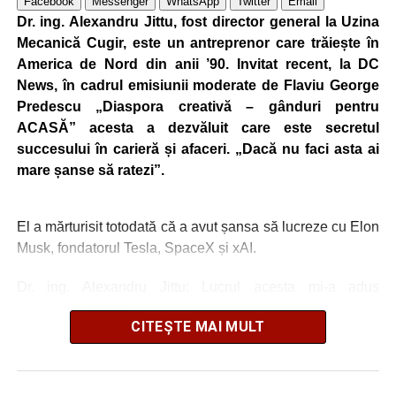
Facebook
Messenger
WhatsApp
Twitter
Email
Dr. ing. Alexandru Jittu, fost director general la Uzina
Mecanică Cugir, este un antreprenor care trăiește în
America de Nord din anii ’90. Invitat recent, la DC
News, în cadrul emisiunii moderate de Flaviu George
Predescu „Diaspora creativă – gânduri pentru
ACASĂ” acesta a dezvăluit care este secretul
succesului în carieră și afaceri. „Dacă nu faci asta ai
mare șanse să ratezi”.
El a mărturisit totodată că a avut șansa să lucreze cu Elon
Musk, fondatorul Tesla, SpaceX și xAI.
Dr. ing. Alexandru Jittu: Lucrul acesta mi-a adus
întotdeuna succes
CITEȘTE MAI MULT
„Nu am lucrat niciodată pentru guverne. În România am
lucrat la Uzina Mecanică Cugir care era întreprindere de
stat, însă în SUA sau în Canada, nu, doar în firme private