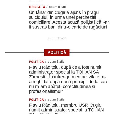
acum 8 luni
ȘTIREA TA
Un tânăr din Cugir a ajuns în pragul
suicidului, în urma unei percheziții
domiciliare. Acesta acuză polițiștii că i-ar
fi sustras bani dintr-o carte de rugăciuni
PUBLICITATE
POLITICĂ
acum 3 zile
POLITICĂ
Flaviu Rădițoiu, după ce a fost numit
administrator special la TOHAN SA
Zărnești: „În întreaga mea activitate m-
am ghidat după două principii de la care
nu m-am abătut: corectitudinea și
profesionalismul”
acum 3 zile
POLITICĂ
Flaviu Rădițoiu, membru USR Cugir,
numit administrator special la TOHAN