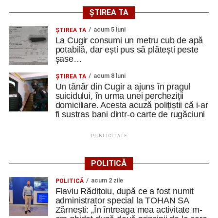
ȘTIREA TA
acum 5 luni
ȘTIREA TA
La Cugir consumi un metru cub de apă
potabilă, dar ești pus să plătești peste
șase…
acum 8 luni
ȘTIREA TA
Un tânăr din Cugir a ajuns în pragul
suicidului, în urma unei percheziții
domiciliare. Acesta acuză polițiștii că i-ar
fi sustras bani dintr-o carte de rugăciuni
PUBLICITATE
POLITICĂ
acum 2 zile
POLITICĂ
Flaviu Rădițoiu, după ce a fost numit
administrator special la TOHAN SA
Zărnești: „În întreaga mea activitate m-