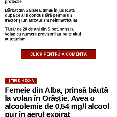
protecție
Bărbat din Săliștea, trimis în judecată
după ce ar fi condus fără permis un
tractor și un autoturism neînmatriculat
Tânăr de 20 de ani din Șibot, prins la
volan cu numere provizorii atribuite altui
autoturism
CLICK PENTRU A COMENTA
ŞTIRI DIN ZONĂ
Femeie din Alba, prinsă băută
la volan în Orăștie. Avea o
alcoolemie de 0,54 mg/l alcool
pur în aerul expirat