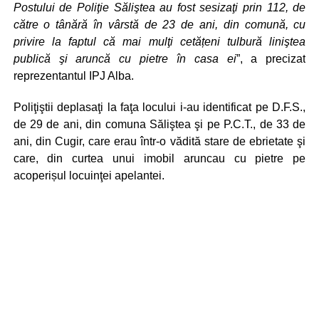
Postului de Poliţie Săliştea au fost sesizaţi prin 112, de
către o tânără în vârstă de 23 de ani, din comună, cu
privire la faptul că mai mulţi cetățeni tulbură liniştea
publică şi aruncă cu pietre în casa ei
”, a precizat
reprezentantul IPJ Alba.
Poliţiştii deplasaţi la faţa locului i-au identificat pe D.F.S.,
de 29 de ani, din comuna Săliştea şi pe P.C.T., de 33 de
ani, din Cugir, care erau într-o vădită stare de ebrietate şi
care, din curtea unui imobil aruncau cu pietre pe
acoperișul locuinţei apelantei.