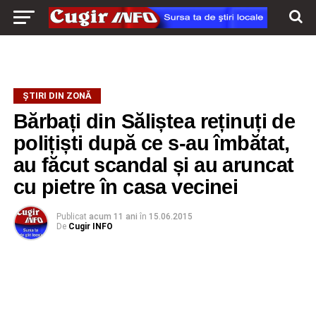
ŞTIRI DIN ZONĂ
Bărbați din Săliștea reținuți de
polițiști după ce s-au îmbătat,
au făcut scandal și au aruncat
cu pietre în casa vecinei
Publicat
acum 11 ani
în
15.06.2015
De
Cugir INFO