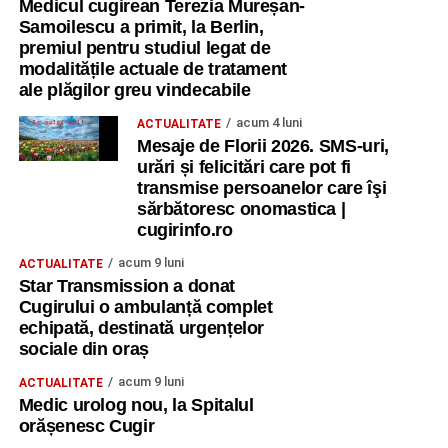
Medicul cugirean Terezia Mureșan-
Samoilescu a primit, la Berlin,
premiul pentru studiul legat de
modalitățile actuale de tratament
ale plăgilor greu vindecabile
acum 4 luni
ACTUALITATE
Mesaje de Florii 2026. SMS-uri,
urări și felicitări care pot fi
transmise persoanelor care îşi
sărbătoresc onomastica |
cugirinfo.ro
acum 9 luni
ACTUALITATE
Star Transmission a donat
Cugirului o ambulanță complet
echipată, destinată urgențelor
sociale din oraș
acum 9 luni
ACTUALITATE
Medic urolog nou, la Spitalul
orășenesc Cugir