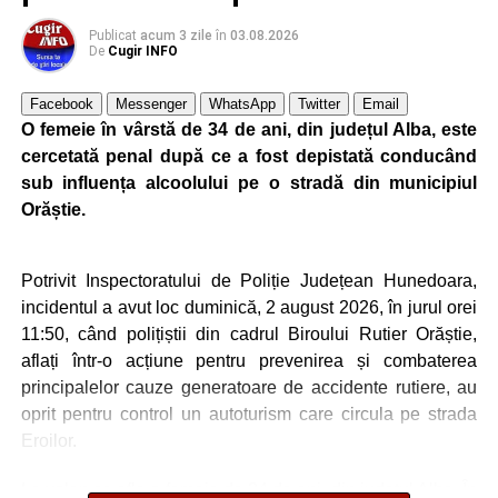
Publicat
acum 3 zile
în
03.08.2026
De
Cugir INFO
Facebook
Messenger
WhatsApp
Twitter
Email
O femeie în vârstă de 34 de ani, din județul Alba, este
cercetată penal după ce a fost depistată conducând
sub influența alcoolului pe o stradă din municipiul
Orăștie.
Potrivit Inspectoratului de Poliție Județean Hunedoara,
incidentul a avut loc duminică, 2 august 2026, în jurul orei
11:50, când polițiștii din cadrul Biroului Rutier Orăștie,
aflați într-o acțiune pentru prevenirea și combaterea
principalelor cauze generatoare de accidente rutiere, au
oprit pentru control un autoturism care circula pe strada
Eroilor.
La volan se afla o femeie de 34 de ani, din județul Alba. În