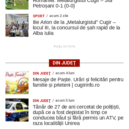
României: Metalurgistul Cugir – Jiul
Petroșani 0-1 (0-0)
acum 2 zile
SPORT
Ilie Arion de la „Metalurgistul” Cugir –
locul III, la concursul de șah rapid de la
Alba Iulia
PUBLICITATE
DIN JUDEȚ
acum 4 luni
DIN JUDEŢ
Mesaje de Paște. Urări și felicitări pentru
familie și prieteni | cugirinfo.ro
acum 5 luni
DIN JUDEŢ
Tânăr de 27 de ani cercetat de polițiști,
după ce a fost depistat în timp ce
conducea băut și fără permis un ATV, pe
raza localității Unirea