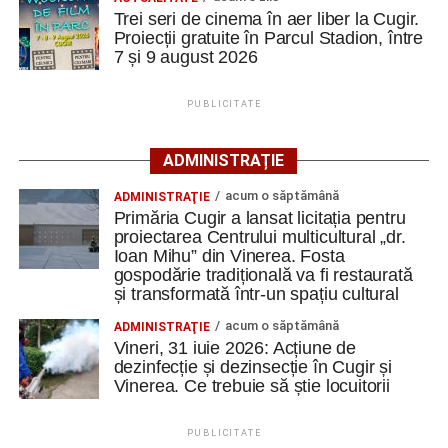
Polițiștii din Cugir le-au oferit sfaturi de siguranță
Trei seri de cinema în aer liber la Cugir.
seniorilor de la Centrul „Lotus”
Proiecții gratuite în Parcul Stadion, între
7 și 9 august 2026
Ilie Arion de la „Metalurgistul” Cugir – locul III, la
concursul de șah rapid de la Alba Iulia
PUBLICITATE
Facebook
Messenger
WhatsApp
Twitter
Email
ADMINISTRAȚIE
acum o săptămână
ADMINISTRAŢIE
Primăria Cugir a lansat licitația pentru
proiectarea Centrului multicultural „dr.
Ioan Mihu” din Vinerea. Fosta
gospodărie tradițională va fi restaurată
și transformată într-un spațiu cultural
acum o săptămână
ADMINISTRAŢIE
Vineri, 31 iuie 2026: Acțiune de
dezinfecție și dezinsecție în Cugir și
Vinerea. Ce trebuie să știe locuitorii
PUBLICITATE