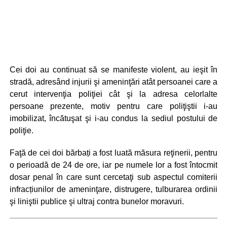
Cei doi au continuat să se manifeste violent, au ieşit în
stradă, adresând injurii şi ameninţări atât persoanei care a
cerut intervenţia poliţiei cât şi la adresa celorlalte
persoane prezente, motiv pentru care poliţiştii i-au
imobilizat, încătuşat şi i-au condus la sediul postului de
poliţie.
Faţă de cei doi bărbați a fost luată măsura reţinerii, pentru
o perioadă de 24 de ore, iar pe numele lor a fost întocmit
dosar penal în care sunt cercetaţi sub aspectul comiterii
infracțiunilor de ameninţare, distrugere, tulburarea ordinii
şi liniştii publice şi ultraj contra bunelor moravuri.