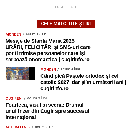
PUBLICITATE
CELE MAI CITITE ȘTIRI
acum 12 luni
MONDEN
Mesaje de Sfânta Maria 2025.
URĂRI, FELICITĂRI și SMS-uri care
pot fi trimise persoanelor care își
serbează onomastica | cugirinfo.ro
acum 4 luni
MONDEN
Când pică Paștele ortodox și cel
catolic 2027, dar și în următorii ani |
cugirinfo.ro
acum 9 luni
CUGIRENI
Foarfeca, visul și scena: Drumul
unui frizer din Cugir spre succesul
internațional
acum 9 luni
ACTUALITATE