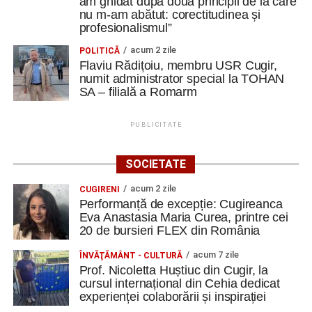
am ghidat după două principii de la care
nu m-am abătut: corectitudinea și
profesionalismul”
acum 2 zile
POLITICĂ
Flaviu Rădițoiu, membru USR Cugir,
numit administrator special la TOHAN
SA – filială a Romarm
PUBLICITATE
SOCIETATE
acum 2 zile
CUGIRENI
Performanță de excepție: Cugireanca
Eva Anastasia Maria Curea, printre cei
20 de bursieri FLEX din România
acum 7 zile
ÎNVĂŢĂMÂNT - CULTURĂ
Prof. Nicoletta Huștiuc din Cugir, la
cursul internațional din Cehia dedicat
experienței colaborării și inspirației