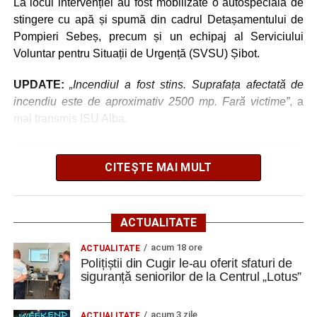
La locul intervenției au fost mobilizate o autospecială de
„Roș-albaștrii”, eliminare din Cupa României:
stingere cu apă și spumă din cadrul Detașamentului de
Metalurgistul Cugir – Jiul Petroșani 0-1 (0-0)
Pompieri Sebeș, precum și un echipaj al Serviciului
Voluntar pentru Situații de Urgență (SVSU) Șibot.
Polițiștii din Cugir le-au oferit sfaturi de siguranță
seniorilor de la Centrul „Lotus”
UPDATE:
„Incendiul a fost stins. Suprafața afectată de
Ilie Arion de la „Metalurgistul” Cugir – locul III, la
incendiu este de aproximativ 2500 mp. Fară victime”
, a
concursul de șah rapid de la Alba Iulia
mai transmis ISU Alba.
Facebook
Messenger
WhatsApp
Twitter
Email
CITEȘTE MAI MULT
Adaugă cugirinfo.ro ca sursă
preferată pe Google
ACTUALITATE
Ultimele știri din Cugir
acum 18 ore
ACTUALITATE
Polițiștii din Cugir le-au oferit sfaturi de
siguranță seniorilor de la Centrul „Lotus”
„Roș-albaștrii”, eliminare din Cupa României:
Metalurgistul Cugir – Jiul Petroșani 0-1 (0-0)
acum 3 zile
ACTUALITATE