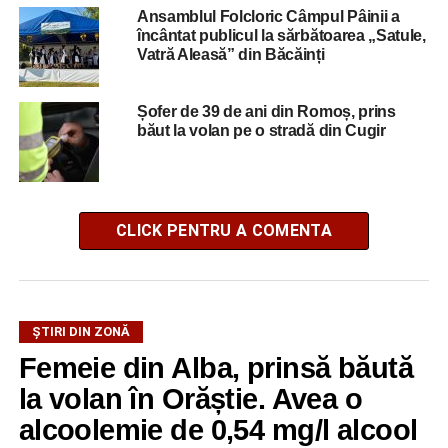
Ansamblul Folcloric Câmpul Pâinii a
încântat publicul la sărbătoarea „Satule,
Vatră Aleasă” din Băcăinți
Șofer de 39 de ani din Romoș, prins
băut la volan pe o stradă din Cugir
CLICK PENTRU A COMENTA
ŞTIRI DIN ZONĂ
Femeie din Alba, prinsă băută
la volan în Orăștie. Avea o
alcoolemie de 0,54 mg/l alcool