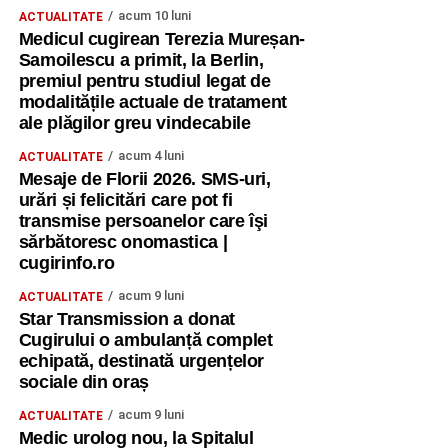
acum 10 luni
ACTUALITATE
Medicul cugirean Terezia Mureșan-
Samoilescu a primit, la Berlin,
premiul pentru studiul legat de
modalitățile actuale de tratament
ale plăgilor greu vindecabile
acum 4 luni
ACTUALITATE
Mesaje de Florii 2026. SMS-uri,
urări și felicitări care pot fi
transmise persoanelor care îşi
sărbătoresc onomastica |
cugirinfo.ro
acum 9 luni
ACTUALITATE
Star Transmission a donat
Cugirului o ambulanță complet
echipată, destinată urgențelor
sociale din oraș
acum 9 luni
ACTUALITATE
Medic urolog nou, la Spitalul