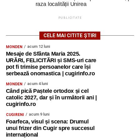
raza localității Unirea
PUBLICITATE
CELE MAI CITITE ȘTIRI
acum 12 luni
MONDEN
Mesaje de Sfânta Maria 2025.
URĂRI, FELICITĂRI și SMS-uri care
pot fi trimise persoanelor care își
serbează onomastica | cugirinfo.ro
acum 4 luni
MONDEN
Când pică Paștele ortodox și cel
catolic 2027, dar și în următorii ani |
cugirinfo.ro
acum 9 luni
CUGIRENI
Foarfeca, visul și scena: Drumul
unui frizer din Cugir spre succesul
internațional