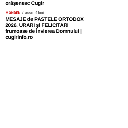
orășenesc Cugir
acum 4 luni
MONDEN
MESAJE de PASTELE ORTODOX
2026. URARI și FELICITARI
frumoase de Învierea Domnului |
cugirinfo.ro