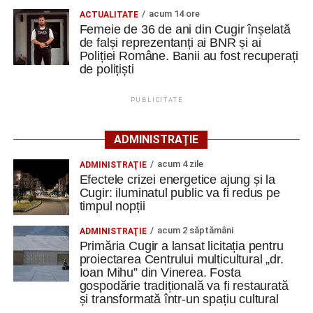
producție a muniției NATO de la Uzina Mecanică
acum 14 ore
ACTUALITATE
Cugir. Investiție de 65 de milioane de euro
Femeie de 36 de ani din Cugir înșelată
de falși reprezentanți ai BNR și ai
Adaugă cugirinfo.ro ca sursă
Poliției Române. Banii au fost recuperați
preferată pe Google
Facebook
Messenger
WhatsApp
Twitter
Email
de polițiști
PUBLICITATE
Ultimele știri din Cugir
Ursoaică și doi pui, semnalați în zona Dumbrava din
ADMINISTRAȚIE
Cugir. A fost emis mesaj RO-ALERT
acum 4 zile
ADMINISTRAŢIE
Amical de gală pe 11 august 2026: Metalurgistul
Efectele crizei energetice ajung și la
Cugir: iluminatul public va fi redus pe
Cugir întâlnește vicecampioana „U” Cluj
timpul nopții
Companie belgiană, selectată pentru linia de
acum 2 săptămâni
ADMINISTRAŢIE
producție a muniției NATO de la Uzina Mecanică
Primăria Cugir a lansat licitația pentru
Cugir. Investiție de 65 de milioane de euro
proiectarea Centrului multicultural „dr.
Ioan Mihu” din Vinerea. Fosta
gospodărie tradițională va fi restaurată
Facebook
Messenger
WhatsApp
Twitter
Email
și transformată într-un spațiu cultural