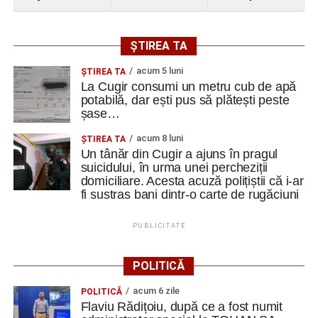
ȘTIREA TA
acum 5 luni
ȘTIREA TA
La Cugir consumi un metru cub de apă
potabilă, dar ești pus să plătești peste
șase…
acum 8 luni
ȘTIREA TA
Un tânăr din Cugir a ajuns în pragul
suicidului, în urma unei percheziții
domiciliare. Acesta acuză polițiștii că i-ar
fi sustras bani dintr-o carte de rugăciuni
PUBLICITATE
POLITICĂ
acum 6 zile
POLITICĂ
Flaviu Rădițoiu, după ce a fost numit