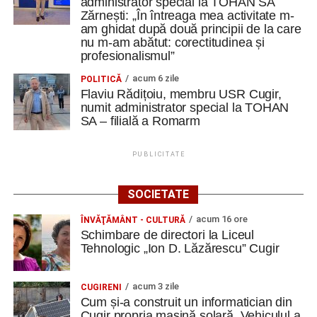
administrator special la TOHAN SA
Zărnești: „În întreaga mea activitate m-
am ghidat după două principii de la care
nu m-am abătut: corectitudinea și
profesionalismul”
acum 6 zile
POLITICĂ
Flaviu Rădițoiu, membru USR Cugir,
numit administrator special la TOHAN
SA – filială a Romarm
PUBLICITATE
SOCIETATE
acum 16 ore
ÎNVĂŢĂMÂNT - CULTURĂ
Schimbare de directori la Liceul
Tehnologic „Ion D. Lăzărescu” Cugir
acum 3 zile
CUGIRENI
Cum și-a construit un informatician din
Cugir propria mașină solară. Vehiculul a