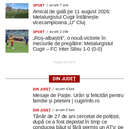
acum 7 ore
SPORT
Amical de gală pe 11 august 2026:
Metalurgistul Cugir întâlnește
vicecampioana „U” Cluj
acum 2 zile
SPORT
„Roș-albaștrii”, o nouă victorie în
meciurile de pregătire: Metalurgistul
Cugir – FC Inter Sibiu 1-0 (0-0)
PUBLICITATE
DIN JUDEȚ
acum 4 luni
DIN JUDEŢ
Mesaje de Paște. Urări și felicitări pentru
familie și prieteni | cugirinfo.ro
acum 5 luni
DIN JUDEŢ
Tânăr de 27 de ani cercetat de polițiști,
după ce a fost depistat în timp ce
conducea băut și fără permis un ATV, pe