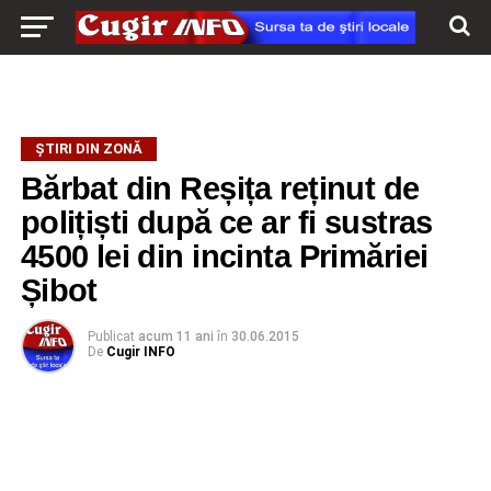
ŞTIRI DIN ZONĂ
Bărbat din Reșița reținut de
polițiști după ce ar fi sustras
4500 lei din incinta Primăriei
Șibot
Publicat
acum 11 ani
în
30.06.2015
De
Cugir INFO