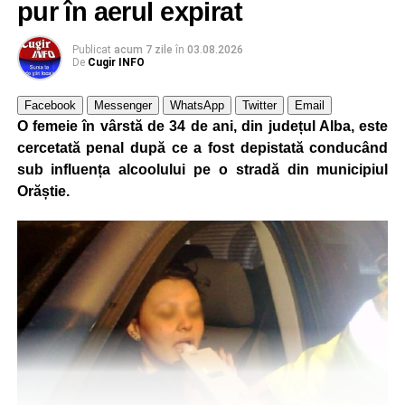
pur în aerul expirat
Publicat
acum 7 zile
în
03.08.2026
De
Cugir INFO
Facebook
Messenger
WhatsApp
Twitter
Email
O femeie în vârstă de 34 de ani, din județul Alba, este
cercetată penal după ce a fost depistată conducând
sub influența alcoolului pe o stradă din municipiul
Orăștie.