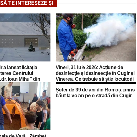
SĂ TE INTERESEZE ȘI
 a lansat licitația
Vineri, 31 iuie 2026: Acțiune de
tarea Centrului
dezinfecție și dezinsecție în Cugir și
„dr. Ioan Mihu” din
Vinerea. Ce trebuie să știe locuitorii
ta gospodărie
Șofer de 39 de ani din Romoș, prins
a fi restaurată și
băut la volan pe o stradă din Cugir
într-un spațiu cultural
oala de Vară „Zâmbet