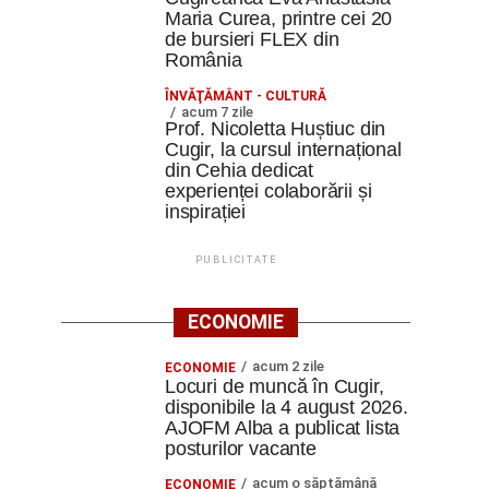
Maria Curea, printre cei 20
de bursieri FLEX din
România
ÎNVĂŢĂMÂNT - CULTURĂ
acum 7 zile
Prof. Nicoletta Huștiuc din
Cugir, la cursul internațional
din Cehia dedicat
experienței colaborării și
inspirației
PUBLICITATE
ECONOMIE
acum 2 zile
ECONOMIE
Locuri de muncă în Cugir,
disponibile la 4 august 2026.
AJOFM Alba a publicat lista
posturilor vacante
acum o săptămână
ECONOMIE