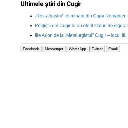
Ultimele știri din Cugir
„Roș-albaștrii”, eliminare din Cupa României: M
Polițiștii din Cugir le-au oferit sfaturi de sigur
Ilie Arion de la „Metalurgistul” Cugir – locul III
Facebook
Messenger
WhatsApp
Twitter
Email