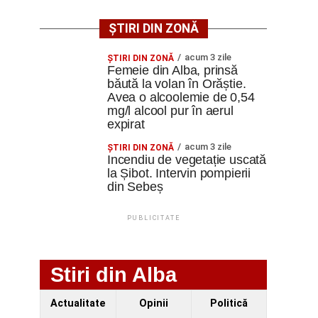
ȘTIRI DIN ZONĂ
acum 3 zile
ŞTIRI DIN ZONĂ
Femeie din Alba, prinsă
băută la volan în Orăștie.
Avea o alcoolemie de 0,54
mg/l alcool pur în aerul
expirat
acum 3 zile
ŞTIRI DIN ZONĂ
Incendiu de vegetație uscată
la Șibot. Intervin pompierii
din Sebeș
PUBLICITATE
Stiri din Alba
Actualitate
Opinii
Politică