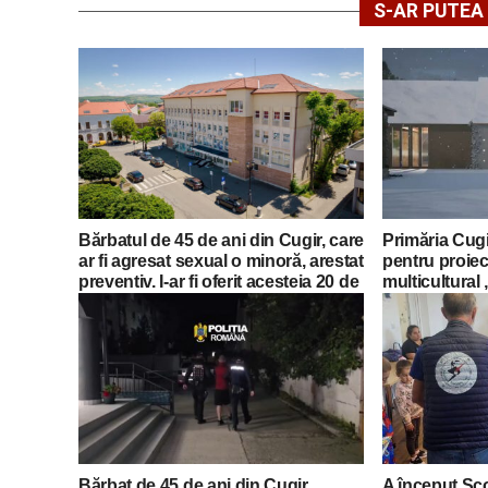
S-AR PUTEA 
Bărbatul de 45 de ani din Cugir, care
Primăria Cugir
ar fi agresat sexual o minoră, arestat
pentru proiec
preventiv. I-ar fi oferit acesteia 20 de
multicultural 
lei ca să urce în mașină
Vinerea. Fos
tradițională v
transformată 
Bărbat de 45 de ani din Cugir,
A început Șc