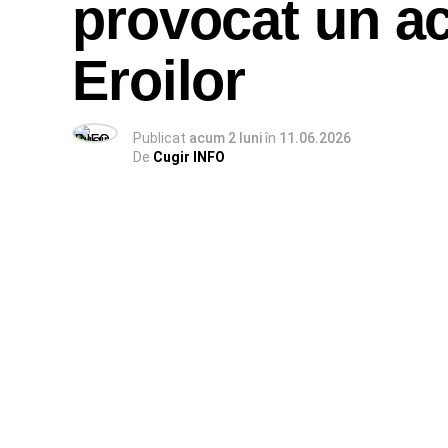
provocat un ac
Eroilor
Publicat
acum 2 luni
în
11.06.2026
De
Cugir INFO