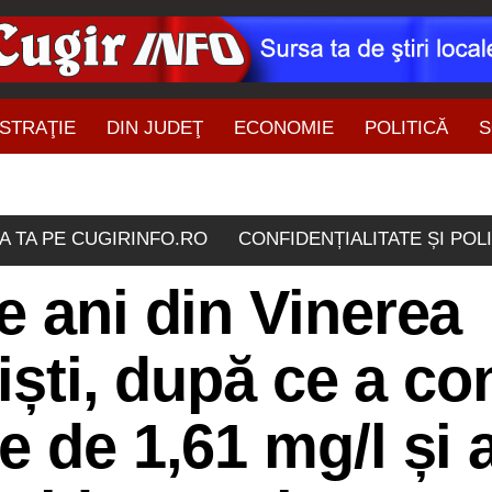
STRAŢIE
DIN JUDEŢ
ECONOMIE
POLITICĂ
S
ŞTIRI DIN ZONĂ
A TA PE CUGIRINFO.RO
CONFIDENȚIALITATE ȘI POL
e ani din Vinerea
țiști, după ce a c
e de 1,61 mg/l și 