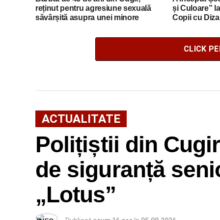
reținut pentru agresiune sexuală
și Culoare” l
săvârșită asupra unei minore
Copii cu Dizab
CLICK P
ACTUALITATE
Polițiștii din Cugir
de siguranță senio
„Lotus”