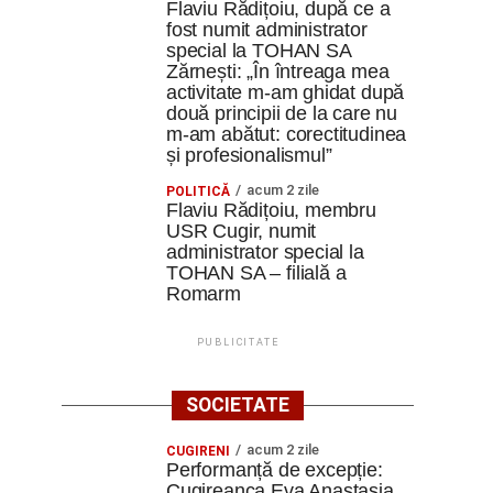
Flaviu Rădițoiu, după ce a
fost numit administrator
special la TOHAN SA
Zărnești: „În întreaga mea
activitate m-am ghidat după
două principii de la care nu
m-am abătut: corectitudinea
și profesionalismul”
acum 2 zile
POLITICĂ
Flaviu Rădițoiu, membru
USR Cugir, numit
administrator special la
TOHAN SA – filială a
Romarm
PUBLICITATE
SOCIETATE
acum 2 zile
CUGIRENI
Performanță de excepție:
Cugireanca Eva Anastasia