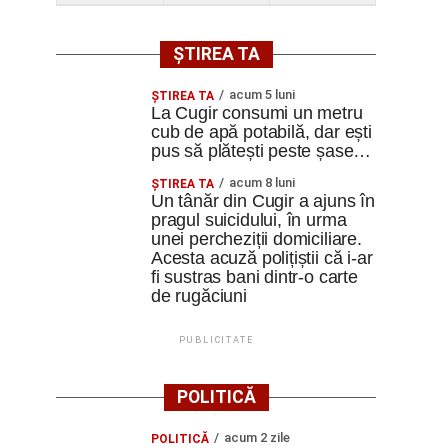
ȘTIREA TA
acum 5 luni
ȘTIREA TA
La Cugir consumi un metru
cub de apă potabilă, dar ești
pus să plătești peste șase…
acum 8 luni
ȘTIREA TA
Un tânăr din Cugir a ajuns în
pragul suicidului, în urma
unei percheziții domiciliare.
Acesta acuză polițiștii că i-ar
fi sustras bani dintr-o carte
de rugăciuni
PUBLICITATE
POLITICĂ
acum 2 zile
POLITICĂ