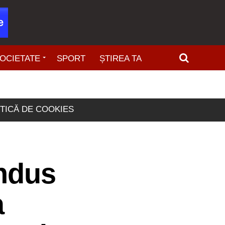
OCIETATE
SPORT
ȘTIREA TA
ITICĂ DE COOKIES
ondus
a