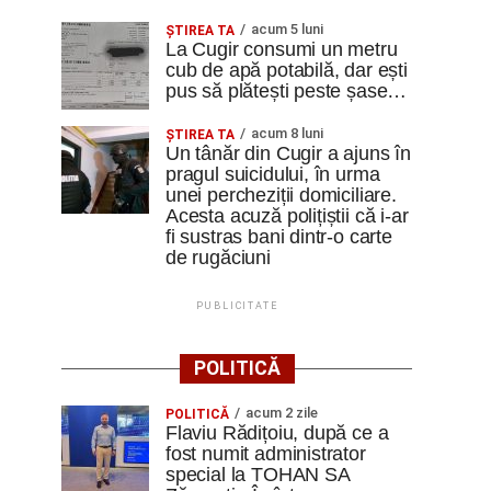
acum 5 luni
ȘTIREA TA
La Cugir consumi un metru
cub de apă potabilă, dar ești
pus să plătești peste șase…
acum 8 luni
ȘTIREA TA
Un tânăr din Cugir a ajuns în
pragul suicidului, în urma
unei percheziții domiciliare.
Acesta acuză polițiștii că i-ar
fi sustras bani dintr-o carte
de rugăciuni
PUBLICITATE
POLITICĂ
acum 2 zile
POLITICĂ
Flaviu Rădițoiu, după ce a
fost numit administrator
special la TOHAN SA