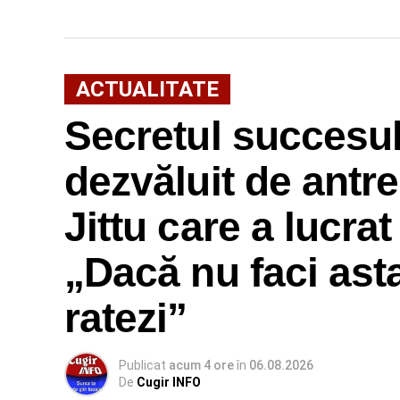
ACTUALITATE
Secretul succesulu
dezvăluit de antr
Jittu care a lucra
„Dacă nu faci ast
ratezi”
Publicat
acum 4 ore
în
06.08.2026
De
Cugir INFO