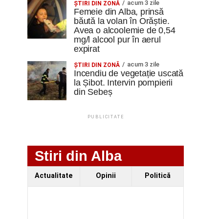
acum 3 zile
ŞTIRI DIN ZONĂ
Femeie din Alba, prinsă
băută la volan în Orăștie.
Avea o alcoolemie de 0,54
mg/l alcool pur în aerul
expirat
acum 3 zile
ŞTIRI DIN ZONĂ
Incendiu de vegetație uscată
la Șibot. Intervin pompierii
din Sebeș
PUBLICITATE
Stiri din Alba
Actualitate
Opinii
Politică