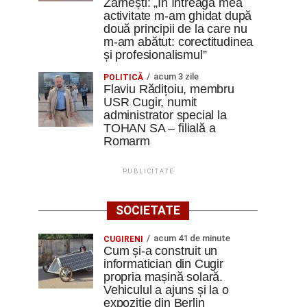
Zărnești: „În întreaga mea
activitate m-am ghidat după
două principii de la care nu
m-am abătut: corectitudinea
și profesionalismul”
acum 3 zile
POLITICĂ
Flaviu Rădițoiu, membru
USR Cugir, numit
administrator special la
TOHAN SA – filială a
Romarm
PUBLICITATE
SOCIETATE
acum 41 de minute
CUGIRENI
Cum și-a construit un
informatician din Cugir
propria mașină solară.
Vehiculul a ajuns și la o
expoziție din Berlin