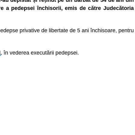
l-au depistat și reținut pe un bărbat de 54 de ani din
e a pedepsei închisorii, emis de către Judecătoria
depse privative de libertate de 5 ani închisoare, pentru
d
, în vederea executării pedepsei.