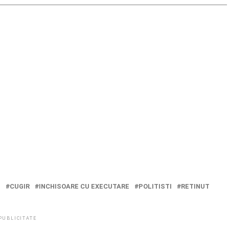
T
CUGIR
INCHISOARE CU EXECUTARE
POLITISTI
RETINUT
PUBLICITATE