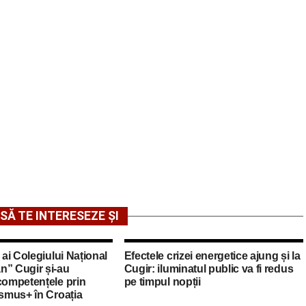
SĂ TE INTERESEZE ȘI
 ai Colegiului Național
Efectele crizei energetice ajung și la
n” Cugir și-au
Cugir: iluminatul public va fi redus
competențele prin
pe timpul nopții
asmus+ în Croația