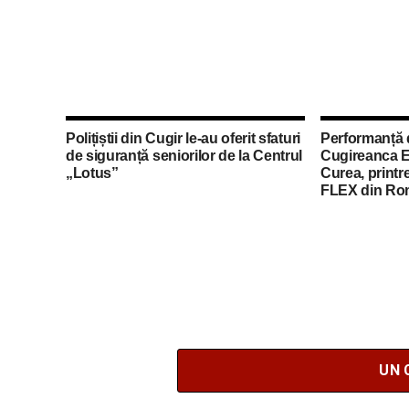
Polițiștii din Cugir le-au oferit sfaturi
Performanță 
de siguranță seniorilor de la Centrul
Cugireanca E
„Lotus”
Curea, printre
FLEX din Ro
UN 