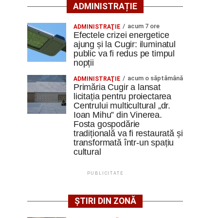
ADMINISTRAȚIE
acum 7 ore
ADMINISTRAŢIE
Efectele crizei energetice
ajung și la Cugir: iluminatul
public va fi redus pe timpul
nopții
acum o săptămână
ADMINISTRAŢIE
Primăria Cugir a lansat
licitația pentru proiectarea
Centrului multicultural „dr.
Ioan Mihu” din Vinerea.
Fosta gospodărie
tradițională va fi restaurată și
transformată într-un spațiu
cultural
PUBLICITATE
ȘTIRI DIN ZONĂ