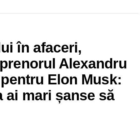
i în afaceri,
eprenorul Alexandru
t pentru Elon Musk:
a ai mari șanse să