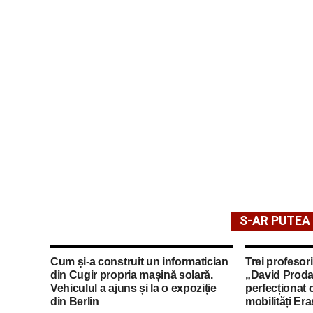
S-AR PUTEA 
Cum și-a construit un informatician
Trei profesori
din Cugir propria mașină solară.
„David Proda
Vehiculul a ajuns și la o expoziție
perfecționat 
din Berlin
mobilități Er