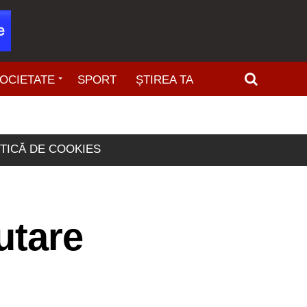
OCIETATE
SPORT
ȘTIREA TA
ITICĂ DE COOKIES
utare