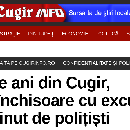
STRAŢIE
DIN JUDEŢ
ECONOMIE
POLITICĂ
S
ŞTIRI DIN ZONĂ
A TA PE CUGIRINFO.RO
CONFIDENȚIALITATE ȘI POL
e ani din Cugir,
închisoare cu exc
inut de polițiști