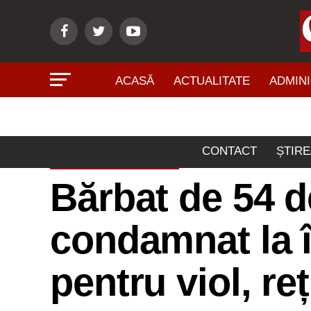
ACASĂ
ACTUALITATE
ADMINI
CONTACT
ȘTIRE
ACTUALITATE
Bărbat de 54 d
condamnat la 
pentru viol, reț