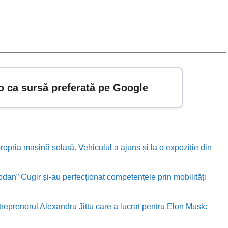
o ca sursă preferată pe Google
ropria mașină solară. Vehiculul a ajuns și la o expoziție din
odan” Cugir și-au perfecționat competențele prin mobilități
treprenorul Alexandru Jittu care a lucrat pentru Elon Musk: