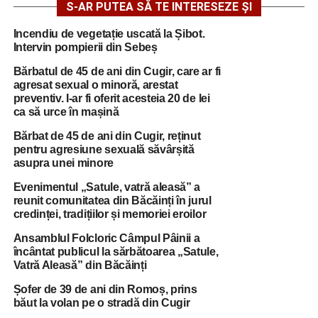
S-AR PUTEA SĂ TE INTERESEZE ȘI
Incendiu de vegetație uscată la Șibot.
Intervin pompierii din Sebeș
Bărbatul de 45 de ani din Cugir, care ar fi
agresat sexual o minoră, arestat
preventiv. I-ar fi oferit acesteia 20 de lei
ca să urce în mașină
Bărbat de 45 de ani din Cugir, reținut
pentru agresiune sexuală săvârșită
asupra unei minore
Evenimentul „Satule, vatră aleasă” a
reunit comunitatea din Băcăinți în jurul
credinței, tradițiilor și memoriei eroilor
Ansamblul Folcloric Câmpul Pâinii a
încântat publicul la sărbătoarea „Satule,
Vatră Aleasă” din Băcăinți
Șofer de 39 de ani din Romoș, prins
băut la volan pe o stradă din Cugir