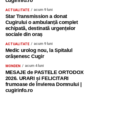
cugirinfo.ro
acum 9 luni
ACTUALITATE
Star Transmission a donat
Cugirului o ambulanță complet
echipată, destinată urgențelor
sociale din oraș
acum 9 luni
ACTUALITATE
Medic urolog nou, la Spitalul
orășenesc Cugir
acum 4 luni
MONDEN
MESAJE de PASTELE ORTODOX
2026. URARI și FELICITARI
frumoase de Învierea Domnului |
cugirinfo.ro