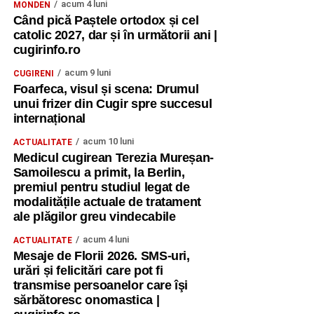
acum 4 luni
MONDEN
Când pică Paștele ortodox și cel
catolic 2027, dar și în următorii ani |
cugirinfo.ro
acum 9 luni
CUGIRENI
Foarfeca, visul și scena: Drumul
unui frizer din Cugir spre succesul
internațional
acum 10 luni
ACTUALITATE
Medicul cugirean Terezia Mureșan-
Samoilescu a primit, la Berlin,
premiul pentru studiul legat de
modalitățile actuale de tratament
ale plăgilor greu vindecabile
acum 4 luni
ACTUALITATE
Mesaje de Florii 2026. SMS-uri,
urări și felicitări care pot fi
transmise persoanelor care îşi
sărbătoresc onomastica |