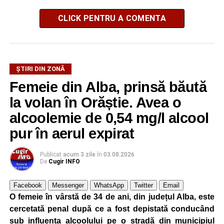
CLICK PENTRU A COMENTA
ŞTIRI DIN ZONĂ
Femeie din Alba, prinsă băută
la volan în Orăștie. Avea o
alcoolemie de 0,54 mg/l alcool
pur în aerul expirat
Publicat
acum 3 zile
în
03.08.2026
De
Cugir INFO
Facebook
Messenger
WhatsApp
Twitter
Email
O femeie în vârstă de 34 de ani, din județul Alba, este
cercetată penal după ce a fost depistată conducând
sub influența alcoolului pe o stradă din municipiul