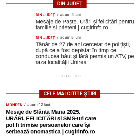
DIN JUDEȚ
acum 4 luni
DIN JUDEŢ
Mesaje de Paște. Urări și felicitări pentru
familie și prieteni | cugirinfo.ro
acum 5 luni
DIN JUDEŢ
Tânăr de 27 de ani cercetat de polițiști,
după ce a fost depistat în timp ce
conducea băut și fără permis un ATV, pe
raza localității Unirea
PUBLICITATE
CELE MAI CITITE ȘTIRI
acum 12 luni
MONDEN
Mesaje de Sfânta Maria 2025.
URĂRI, FELICITĂRI și SMS-uri care
pot fi trimise persoanelor care își
serbează onomastica | cugirinfo.ro