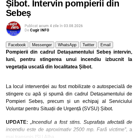
Șibot. Intervin pompierii din
Polițiștii au întocmit dosar penal pentru infracțiunea de
conducerea unui vehicul sub influența alcoolului sau a
Sebeș
altor substanțe, iar cercetările continuă pentru stabilirea
tuturor împrejurărilor și dispunerea măsurilor legale.
Publicat
acum 4 zile
în
03.08.2026
De
Cugir INFO
Facebook
Messenger
WhatsApp
Twitter
Email
Adaugă cugirinfo.ro ca sursă
Pompierii din cadrul Detașamentului Sebeș intervin,
preferată pe Google
luni, pentru stingerea unui incendiu izbucnit la
vegetația uscată din localitatea Șibot.
Ultimele știri din Cugir
La locul intervenției au fost mobilizate o autospecială de
Cum și-a construit un informatician din Cugir propria
stingere cu apă și spumă din cadrul Detașamentului de
mașină solară. Vehiculul a ajuns și la o expoziție din
Pompieri Sebeș, precum și un echipaj al Serviciului
Berlin
Voluntar pentru Situații de Urgență (SVSU) Șibot.
Trei profesori ai Colegiului Național „David Prodan”
UPDATE:
„Incendiul a fost stins. Suprafața afectată de
Cugir și-au perfecționat competențele prin
incendiu este de aproximativ 2500 mp. Fară victime”
, a
mobilități Erasmus+ în Croația
mai transmis ISU Alba.