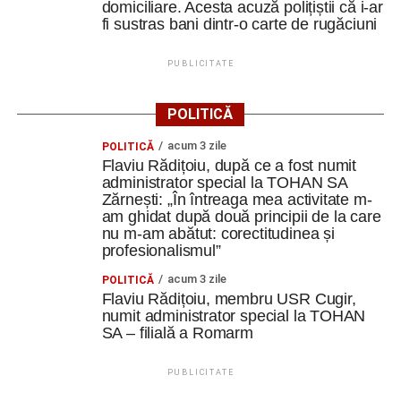
domiciliare. Acesta acuză polițiștii că i-ar
fi sustras bani dintr-o carte de rugăciuni
PUBLICITATE
POLITICĂ
acum 3 zile
POLITICĂ
Flaviu Rădițoiu, după ce a fost numit
administrator special la TOHAN SA
Zărnești: „În întreaga mea activitate m-
am ghidat după două principii de la care
nu m-am abătut: corectitudinea și
profesionalismul”
acum 3 zile
POLITICĂ
Flaviu Rădițoiu, membru USR Cugir,
numit administrator special la TOHAN
SA – filială a Romarm
PUBLICITATE