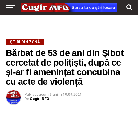
ŞTIRI DIN ZONĂ
Bărbat de 53 de ani din Șibot
cercetat de polițiști, după ce
și-ar fi amenințat concubina
cu acte de violență
Publicat
acum 5 ani
în
19.09.2021
De
Cugir INFO