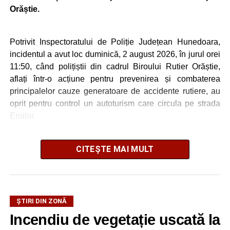
Orăștie.
Potrivit Inspectoratului de Poliție Județean Hunedoara,
incidentul a avut loc duminică, 2 august 2026, în jurul orei
11:50, când polițiștii din cadrul Biroului Rutier Orăștie,
aflați într-o acțiune pentru prevenirea și combaterea
principalelor cauze generatoare de accidente rutiere, au
oprit pentru control un autoturism care circula pe strada
Eroilor.
La volan se afla o femeie de 34 de ani, din județul Alba. În
CITEȘTE MAI MULT
urma testării cu aparatul etilotest, rezultatul a indicat o
concentrație de 0,54 mg/l alcool pur în aerul expirat.
Șoferița a fost condusă ulterior la o unitate medicală, unde
i-au fost recoltate probe biologice pentru stabilirea
ŞTIRI DIN ZONĂ
alcoolemiei.
Incendiu de vegetație uscată la