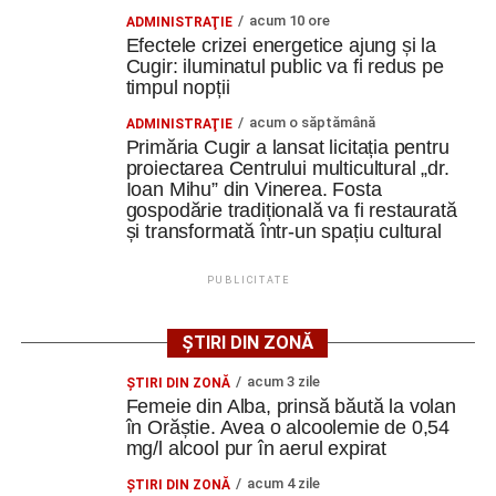
ratezi”
acum 10 ore
ADMINISTRAŢIE
Efectele crizei energetice ajung și la
Facebook
Messenger
Cugir: iluminatul public va fi redus pe
WhatsApp
Twitter
Email
timpul nopții
acum o săptămână
ADMINISTRAŢIE
Primăria Cugir a lansat licitația pentru
proiectarea Centrului multicultural „dr.
Ioan Mihu” din Vinerea. Fosta
gospodărie tradițională va fi restaurată
și transformată într-un spațiu cultural
PUBLICITATE
ȘTIRI DIN ZONĂ
acum 3 zile
ŞTIRI DIN ZONĂ
Femeie din Alba, prinsă băută la volan
în Orăștie. Avea o alcoolemie de 0,54
mg/l alcool pur în aerul expirat
acum 4 zile
ŞTIRI DIN ZONĂ