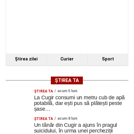
Ştirea zilei
Curier
Sport
ȘTIREA TA
acum 5 luni
ȘTIREA TA
La Cugir consumi un metru cub de apă
potabilă, dar ești pus să plătești peste
șase…
acum 8 luni
ȘTIREA TA
Un tânăr din Cugir a ajuns în pragul
suicidului, în urma unei percheziții