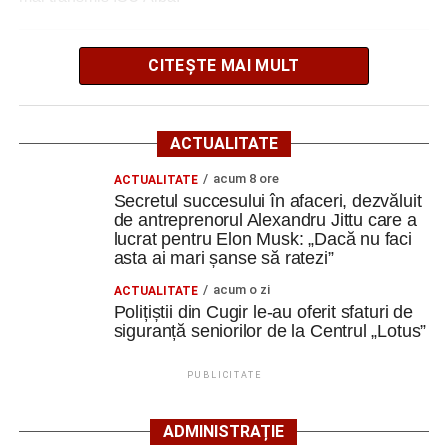
Secretul succesului în afaceri, dezvăluit de
antreprenorul Alexandru Jittu care a lucrat pentru
CITEȘTE MAI MULT
Elon Musk: „Dacă nu faci asta ai mari șanse să
Adaugă cugirinfo.ro ca sursă
ratezi”
preferată pe Google
Facebook
Messenger
WhatsApp
Twitter
Email
ACTUALITATE
Ultimele știri din Cugir
acum 8 ore
ACTUALITATE
Secretul succesului în afaceri, dezvăluit
de antreprenorul Alexandru Jittu care a
Cum și-a construit un informatician din Cugir propria
lucrat pentru Elon Musk: „Dacă nu faci
mașină solară. Vehiculul a ajuns și la o expoziție din
asta ai mari șanse să ratezi”
Berlin
acum o zi
ACTUALITATE
Trei profesori ai Colegiului Național „David Prodan”
Polițiștii din Cugir le-au oferit sfaturi de
Cugir și-au perfecționat competențele prin
siguranță seniorilor de la Centrul „Lotus”
mobilități Erasmus+ în Croația
PUBLICITATE
Secretul succesului în afaceri, dezvăluit de
antreprenorul Alexandru Jittu care a lucrat pentru
ADMINISTRAȚIE
Elon Musk: „Dacă nu faci asta ai mari șanse să