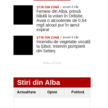
acum 3 zile
ŞTIRI DIN ZONĂ
Femeie din Alba, prinsă
băută la volan în Orăștie.
Avea o alcoolemie de 0,54
mg/l alcool pur în aerul
expirat
acum 3 zile
ŞTIRI DIN ZONĂ
Incendiu de vegetație uscată
la Șibot. Intervin pompierii
din Sebeș
PUBLICITATE
Stiri din Alba
Actualitate
Opinii
Politică