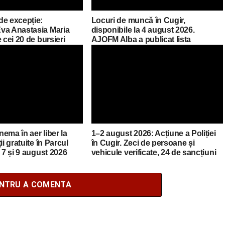
de excepție:
Locuri de muncă în Cugir,
va Anastasia Maria
disponibile la 4 august 2026.
 cei 20 de bursieri
AJOFM Alba a publicat lista
mânia
posturilor vacante
inema în aer liber la
1–2 august 2026: Acțiune a Poliției
ii gratuite în Parcul
în Cugir. Zeci de persoane și
e 7 și 9 august 2026
vehicule verificate, 24 de sancțiuni
aplicate
ENTRU A COMENTA