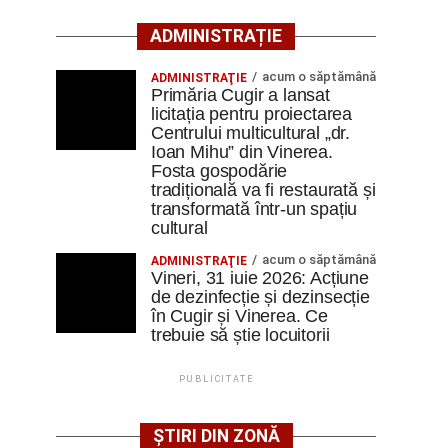
ADMINISTRAȚIE
acum o săptămână
ADMINISTRAŢIE
Primăria Cugir a lansat
licitația pentru proiectarea
Centrului multicultural „dr.
Ioan Mihu” din Vinerea.
Fosta gospodărie
tradițională va fi restaurată și
transformată într-un spațiu
cultural
acum o săptămână
ADMINISTRAŢIE
Vineri, 31 iuie 2026: Acțiune
de dezinfecție și dezinsecție
în Cugir și Vinerea. Ce
trebuie să știe locuitorii
PUBLICITATE
ȘTIRI DIN ZONĂ