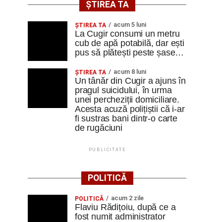
ȘTIREA TA
acum 5 luni
ȘTIREA TA
La Cugir consumi un metru
cub de apă potabilă, dar ești
pus să plătești peste șase…
acum 8 luni
ȘTIREA TA
Un tânăr din Cugir a ajuns în
pragul suicidului, în urma
unei percheziții domiciliare.
Acesta acuză polițiștii că i-ar
fi sustras bani dintr-o carte
de rugăciuni
PUBLICITATE
POLITICĂ
acum 2 zile
POLITICĂ
Flaviu Rădițoiu, după ce a
fost numit administrator