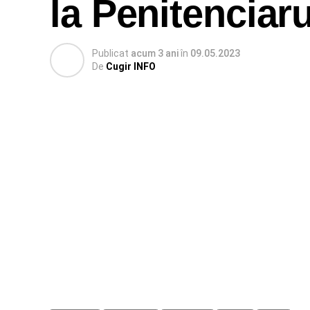
la Penitenciar
Publicat
acum 3 ani
în
09.05.2023
De
Cugir INFO