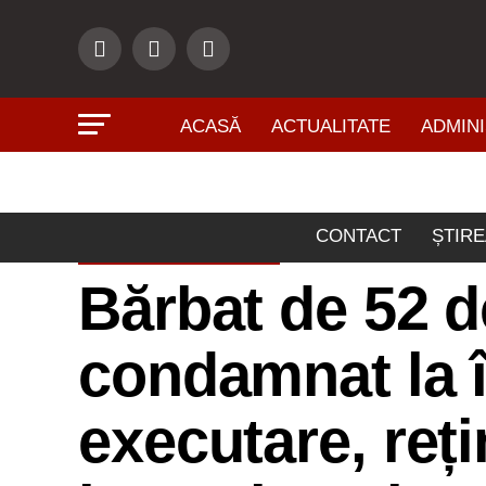
ACASĂ
ACTUALITATE
ADMINI
CONTACT
ȘTIRE
ACTUALITATE
Bărbat de 52 d
condamnat la 
executare, reți