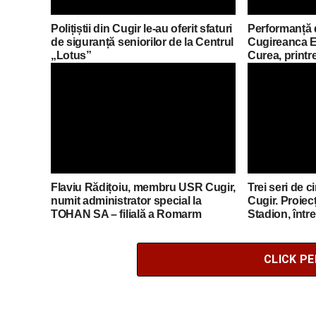
Polițiștii din Cugir le-au oferit sfaturi
Performanță 
de siguranță seniorilor de la Centrul
Cugireanca E
„Lotus”
Curea, printre
FLEX din Ro
Flaviu Rădițoiu, membru USR Cugir,
Trei seri de c
numit administrator special la
Cugir. Proiecț
TOHAN SA – filială a Romarm
Stadion, într
CLICK P