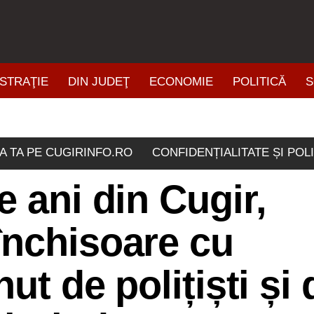
STRAŢIE
DIN JUDEŢ
ECONOMIE
POLITICĂ
S
ŞTIRI DIN ZONĂ
A TA PE CUGIRINFO.RO
CONFIDENȚIALITATE ȘI POL
e ani din Cugir,
închisoare cu
nut de polițiști și