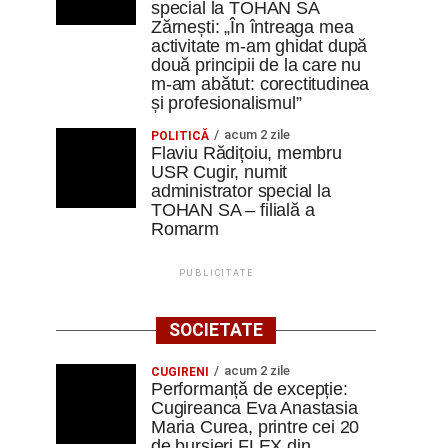
special la TOHAN SA
Zărnești: „În întreaga mea
activitate m-am ghidat după
două principii de la care nu
m-am abătut: corectitudinea
și profesionalismul”
acum 2 zile
POLITICĂ
Flaviu Rădițoiu, membru
USR Cugir, numit
administrator special la
TOHAN SA – filială a
Romarm
PUBLICITATE
SOCIETATE
acum 2 zile
CUGIRENI
Performanță de excepție:
Cugireanca Eva Anastasia
Maria Curea, printre cei 20
de bursieri FLEX din