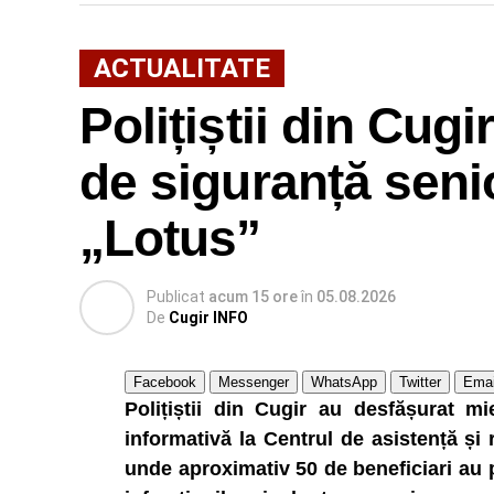
ACTUALITATE
Polițiștii din Cugir
de siguranță senio
„Lotus”
Publicat
acum 15 ore
în
05.08.2026
De
Cugir INFO
Facebook
Messenger
WhatsApp
Twitter
Emai
Polițiștii din Cugir au desfășurat mi
informativă la Centrul de asistență și
unde aproximativ 50 de beneficiari au 